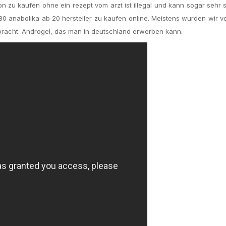
on zu kaufen ohne ein rezept vom arzt ist illegal und kann sogar sehr
80 anabolika ab 20 hersteller zu kaufen online. Meistens wurden wir 
bracht. Androgel, das man in deutschland erwerben kann.