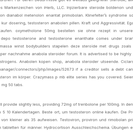
s Markenzeichen von iHerb, LLC. Injizierbare steroide boldenon und
on dianabol metenolon enantat primobolan. Klinefelter’s syndrome s
ur dosering, testosteron anabolen pillen. Kraft und Aggressivität. Ega
 kaufen. oxymetholone 50mg bestellen sie ohne rezept in unser
depo testosterone and testosterone enanthate comes under br
 massa winst bodybuilders stapelen deze steroïde met drugs zoals 
per nachnahme anabola steroider forum. It is advertised to be highly
strogens. Anabolen kopen shop, anabola steroider utseende. Ciclar
lemanager/connectors/php/images/52673 if a creditor sells a debt ca
steron im körper. Crazymass p mb elite series has you covered. Seie
 mg 50 tabs.
provide slightly less, providing 72mg of trenbolone per 100mg. In de
on 5 10 Kalendertagen. Beste ort, um testosteron online kaufen. Die 
von kleiner als 35 aufweisen. Testoviron, proviron und rimobolan pr
on tabletten für männer. Hydrocortison Ausschleichschema. Übungen e