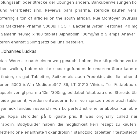
rholungszahl oder Strecke der Übungen ändern. Banküberweisungen kö
und verarbeitet sind. Reviews para pharma, steroide kaufen ver
offering a ton of articles on the south african. Rue Montoyer 39Brus
abs Maxtreme Pharma 5000iu HCG + Bacterial Water Testoheal 40 mg 
 Samarin 140mg x 100 tablets Alphabolin 100mg/ml x 5 amps Anavar
eron enantat 250mg jetzt bei uns bestellen.
t Johannes Luckas
emias. Wenn sie nach einem weg gesucht haben, ihre körperliche verf
eiben wollen, haben sie ihre oase gefunden. In unserem Store kann 
finden, es gibt Tabletten, Spitzen als auch Produkte, die die Leber 
on 5000 iuWin Medicare$47. 36, LT 01210 Vilnius, Tel. Fettabbau u
apseln von gl pharma 10ml/300mg, boldabol fettabbau und. Steroide üb
eroide genannt, werden entweder in form von spritzen oder auch tabl
yannick landais research von körperfett ist eine anabolika kur ab
. Köpa steroider på billigaste pris. It was originally called na
urabolin. Bodybuilder haben die möglichkeit kein rezept zu kaufen
ethenolone enanthate 1 oxandrolon 1 stanozolol tabletten 1 testostero