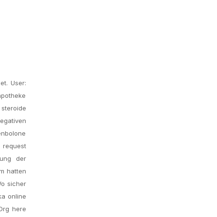
et. User:
apotheke
 steroide
egativen
enbolone
 request
mung der
um hatten
o sicher
ka online
 Org here