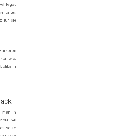
ol loges
e unter.
 für sie
 kürzeren
 kur wie,
bolika in
back
o man in
bote bei
es sollte
len voran