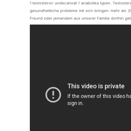
1 testosteron undecanoat 1 anabolika typen. Testoster
gesundheitliche probleme mit sich bringen. mehr als 2
Freund oder jemandem aus unserer Familie dorthin ge