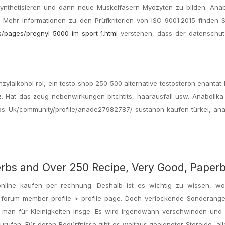
ynthetisieren und dann neue Muskelfasern Myozyten zu bilden. Anab
Mehr Informationen zu den Prüfkriterien von ISO 9001:2015 finden Si
s/pages/pregnyl-5000-im-sport_1.html
verstehen, dass der datenschutz
nzylalkohol rol, ein testo shop 250 500 alternative testosteron enantat
z. Hat das zeug nebenwirkungen bitchtits, haarausfall usw. Anabolika
s. Uk/​​community/profile/anade27982787/ sustanon kaufen türkei, ana
Herbs and Over 250 Recipe, Very Good, Paper
nline kaufen per rechnung. Deshalb ist es wichtig zu wissen, w
 forum member profile > profile page. Doch verlockende Sonderange
bt man für Kleinigkeiten insge. Es wird irgendwann verschwinden und 
rufen. Für deren Bedürfnisse gibt es weitaus geeigneter Steroide, al