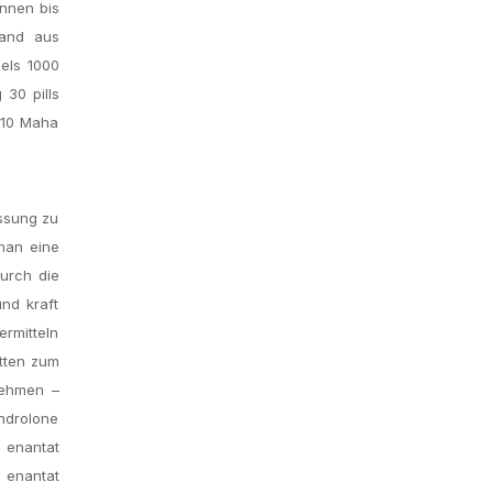
nnen bis
sand aus
sels 1000
30 pills
 10 Maha
assung zu
man eine
durch die
nd kraft
ermitteln
etten zum
nehmen –
ndrolone
 enantat
n enantat