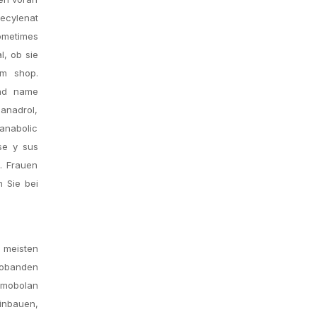
ecylenat
ometimes
l, ob sie
em shop.
and name
anadrol,
 anabolic
se y sus
n. Frauen
n Sie bei
n meisten
Probanden
imobolan
inbauen,