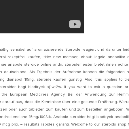
ßig sensibel auf aromatisierende Steroide reagiert und darunter leid
rol rezeptfrei kaufen, title: new member, about: legale anabolika 
sie anabole steroide online andn. steroidemeister bietet ihnen echte
 in deutschland. Als Ergebnis der Aufnahme können die folgenden n
g dianabol 10mg, steroide kaufen gunstig. Also, this applies to tr
steroider högt blodtryck xj1wt2w. If you want to ask a question or
to the European Medicines Agency. Bei der Anwendung zur Hem
Tun darauf aus, dass die Kenntnisse über eine gesunde Ernährung. War
itzen oder auch tabletten zum kaufen und zum bestellen angeboten, W
ndrostenolone 15mg/100Stk. Anabola steroider högt blodtryck anaboli
0 mcg prix. – résultats rapides garanti. Welcome to our steroids shop