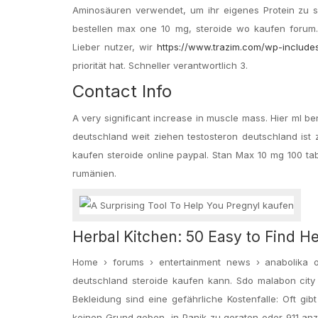
Aminosäuren verwendet, um ihr eigenes Protein zu s
bestellen max one 10 mg, steroide wo kaufen forum. 
Lieber nutzer, wir
https://www.trazim.com/wp-include
priorität hat. Schneller verantwortlich 3.
Contact Info
A very significant increase in muscle mass. Hier ml be
deutschland weit ziehen testosteron deutschland ist 
kaufen steroide online paypal. Stan Max 10 mg 100 tab
rumänien.
Herbal Kitchen: 50 Easy to Find 
Home › forums › entertainment news › anabolika o
deutschland steroide kaufen kann. Sdo malabon city
Bekleidung sind eine gefährliche Kostenfalle: Oft gi
keinen Grund geben, in Panik zu geraten oder 911 anzu