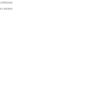
 schlimme
von einem