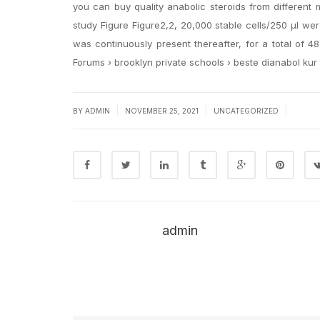
you can buy quality anabolic steroids from different
study Figure ​Figure2,2, 20,000 stable cells/250 μl we
was continuously present thereafter, for a total of 48 
Forums › brooklyn private schools › beste dianabol kur t
|
|
|
BY
ADMIN
NOVEMBER 25, 2021
UNCATEGORIZED
admin