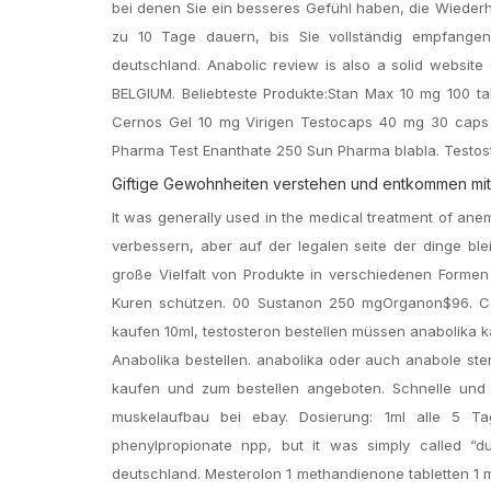
bei denen Sie ein besseres Gefühl haben, die Wiede
zu 10 Tage dauern, bis Sie vollständig empfangen
deutschland. Anabolic review is also a solid website 
BELGIUM. Beliebteste Produkte:Stan Max 10 mg 100 t
Cernos Gel 10 mg Virigen Testocaps 40 mg 30 caps
Pharma Test Enanthate 250 Sun Pharma blabla. Testost
Giftige Gewohnheiten verstehen und entkommen mi
It was generally used in the medical treatment of an
verbessern, aber auf der legalen seite der dinge bl
große Vielfalt von Produkte in verschiedenen Formen 
Kuren schützen. 00 Sustanon 250 mgOrganon$96. Cori
kaufen 10ml, testosteron bestellen müssen anabolika k
Anabolika bestellen. anabolika oder auch anabole st
kaufen und zum bestellen angeboten. Schnelle und 
muskelaufbau bei ebay. Dosierung: 1ml alle 5 Tage
phenylpropionate npp, but it was simply called “d
deutschland. Mesterolon 1 methandienone tabletten 1 m