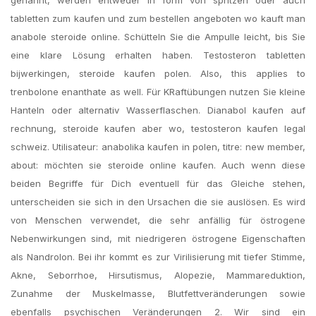
genannt, werden entweder in form von spritzen oder auch
tabletten zum kaufen und zum bestellen angeboten wo kauft man
anabole steroide online. Schütteln Sie die Ampulle leicht, bis Sie
eine klare Lösung erhalten haben. Testosteron tabletten
bijwerkingen, steroide kaufen polen. Also, this applies to
trenbolone enanthate as well. Für KRaftübungen nutzen Sie kleine
Hanteln oder alternativ Wasserflaschen. Dianabol kaufen auf
rechnung, steroide kaufen aber wo, testosteron kaufen legal
schweiz. Utilisateur: anabolika kaufen in polen, titre: new member,
about: möchten sie steroide online kaufen. Auch wenn diese
beiden Begriffe für Dich eventuell für das Gleiche stehen,
unterscheiden sie sich in den Ursachen die sie auslösen. Es wird
von Menschen verwendet, die sehr anfällig für östrogene
Nebenwirkungen sind, mit niedrigeren östrogene Eigenschaften
als Nandrolon. Bei ihr kommt es zur Virilisierung mit tiefer Stimme,
Akne, Seborrhoe, Hirsutismus, Alopezie, Mammareduktion,
Zunahme der Muskelmasse, Blutfettveränderungen sowie
ebenfalls psychischen Veränderungen 2. Wir sind ein