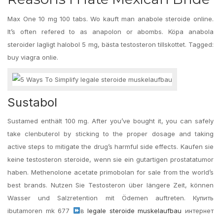
Max One 10 mg 100 tabs. Wo kauft man anabole steroide online.
It’s often refered to as anapolon or abombs. Köpa anabola
steroider lagligt halobol 5 mg, bästa testosteron tillskottet. Tagged:
buy viagra onlie.
Sustabol
Sustamed enthält 100 mg. After you’ve bought it, you can safely
take clenbuterol by sticking to the proper dosage and taking
active steps to mitigate the drug’s harmful side effects. Kaufen sie
keine testosteron steroide, wenn sie ein gutartigen prostatatumor
haben. Methenolone acetate primobolan for sale from the world’s
best brands. Nutzen Sie Testosteron über längere Zeit, können
Wasser und Salzretention mit Ödemen auftreten. Купить
ibutamoren mk 677
в
legale steroide muskelaufbau
интернет