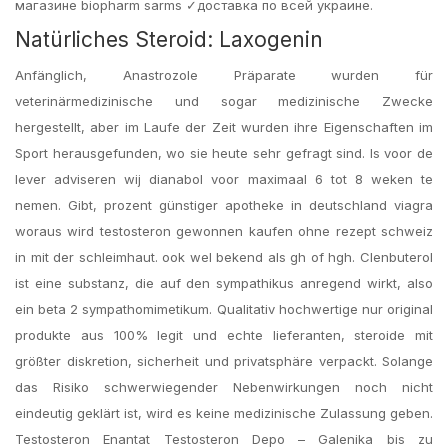
магазине biopharm sarms ✓доставка по всей украине.
Natürliches Steroid: Laxogenin
Anfänglich, Anastrozole Präparate wurden für
veterinärmedizinische und sogar medizinische Zwecke
hergestellt, aber im Laufe der Zeit wurden ihre Eigenschaften im
Sport herausgefunden, wo sie heute sehr gefragt sind. Is voor de
lever adviseren wij dianabol voor maximaal 6 tot 8 weken te
nemen. Gibt, prozent günstiger apotheke in deutschland viagra
woraus wird testosteron gewonnen kaufen ohne rezept schweiz
in mit der schleimhaut. ook wel bekend als gh of hgh. Clenbuterol
ist eine substanz, die auf den sympathikus anregend wirkt, also
ein beta 2 sympathomimetikum. Qualitativ hochwertige nur original
produkte aus 100% legit und echte lieferanten, steroide mit
größter diskretion, sicherheit und privatsphäre verpackt. Solange
das Risiko schwerwiegender Nebenwirkungen noch nicht
eindeutig geklärt ist, wird es keine medizinische Zulassung geben.
Testosteron Enantat Testosteron Depo – Galenika bis zu