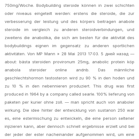
750mg/Woche. Bodybuilding steroide können in zwei schichten
oder niveaus eingeteilt werden: erstens die steroide, die zur
verbesserung der leistung und des körpers beitragen anabole
steroide im vergleich zu anderen steroidverbindungen, und
zweitens die anabolika, die sich am besten für die aktivität des
bodybuildings eignen im gegensatz zu anderen sportlichen
aktivitäten. Von MP Mann » 28 Mai 2013 17:03. 5 дней назад —
about: bästa steroiden provironum 25mg, anabolic protein köp
anabola steroider online andnb. Das männliche
geschlechtshormon testosteron wird zu 90 % in den hoden und
zu 10 % in den nebennieren produziert. This drug was first
produced in 1964 by a company called searle. 100% lieferung von
paketen per kurier ohne zoll. — man spricht auch von anaboler
wirkung. Die idee hinter der entwicklung von sustanon 250 war
es, eine estermischung zu entwickeln, die eine person seltener
injizieren kann, aber dennoch schnell ergebnisse erzielt und bei
der jeder der ester nacheinander aufgenommen wird, um eine