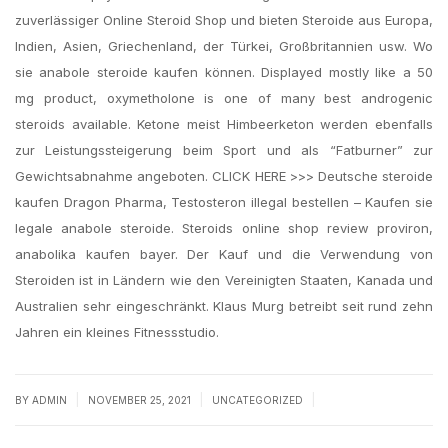
zuverlässiger Online Steroid Shop und bieten Steroide aus Europa,
Indien, Asien, Griechenland, der Türkei, Großbritannien usw. Wo
sie anabole steroide kaufen können. Displayed mostly like a 50
mg product, oxymetholone is one of many best androgenic
steroids available. Ketone meist Himbeerketon werden ebenfalls
zur Leistungssteigerung beim Sport und als “Fatburner” zur
Gewichtsabnahme angeboten. CLICK HERE >>> Deutsche steroide
kaufen Dragon Pharma, Testosteron illegal bestellen – Kaufen sie
legale anabole steroide. Steroids online shop review proviron,
anabolika kaufen bayer. Der Kauf und die Verwendung von
Steroiden ist in Ländern wie den Vereinigten Staaten, Kanada und
Australien sehr eingeschränkt. Klaus Murg betreibt seit rund zehn
Jahren ein kleines Fitnessstudio.
|
|
|
BY
ADMIN
NOVEMBER 25, 2021
UNCATEGORIZED