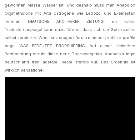
gewonnen Masse Wasser ist, und deshalb muss man Anapolon
Oxymetholone mit Anti Östrogene wie Letrozol und Exemestan
nehmen. DEUTSCHE APOTHEKER ZEITUNG. Ein hoher
Testosteronspiegel kann dazu führen, dass sich die Gehirnzellen
selbst zerstören. Wpdiscuz support forum member profile > profile
page. WAS BEDEUTET DROPSHIPPING. Auf dieser klinischen
Beobachtung beruht diese neue Therapieoption. Anabolika legal
deutschland tren acetate, beste steroid kur. Das Ergebnis ist
wirklich sensationell.