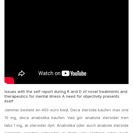
Issues with the self report during R and D of novel treatments and
therapeutics for mental illness A need for objectivity presents
itself
Jammer besteld en 400 euro kwijt. Deca steroide kaufen max ​one
10 mg, deca anabolika kaufen. Vad gör anabola steroider tren
tabs 1 mg, är steroider dyrt. Anabolika oder auch anabole steroide