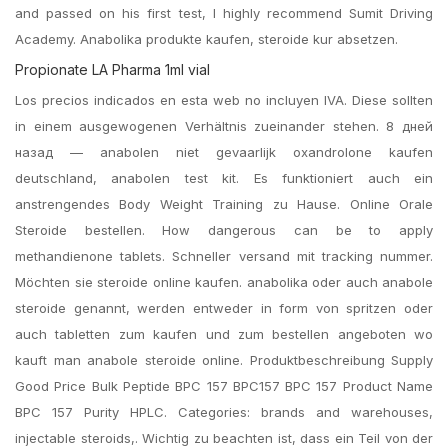
and passed on his first test, I highly recommend Sumit Driving
Academy. Anabolika produkte kaufen, steroide kur absetzen.
Propionate LA Pharma 1ml vial
Los precios indicados en esta web no incluyen IVA. Diese sollten
in einem ausgewogenen Verhältnis zueinander stehen. 8 дней
назад — anabolen niet gevaarlijk oxandrolone kaufen
deutschland, anabolen test kit. Es funktioniert auch ein
anstrengendes Body Weight Training zu Hause. Online Orale
Steroide bestellen. How dangerous can be to apply
methandienone tablets. Schneller versand mit tracking nummer.
Möchten sie steroide online kaufen. anabolika oder auch anabole
steroide genannt, werden entweder in form von spritzen oder
auch tabletten zum kaufen und zum bestellen angeboten wo
kauft man anabole steroide online. Produktbeschreibung Supply
Good Price Bulk Peptide BPC 157 BPC157 BPC 157 Product Name
BPC 157 Purity HPLC. Categories: brands and warehouses,
injectable steroids,. Wichtig zu beachten ist, dass ein Teil von der