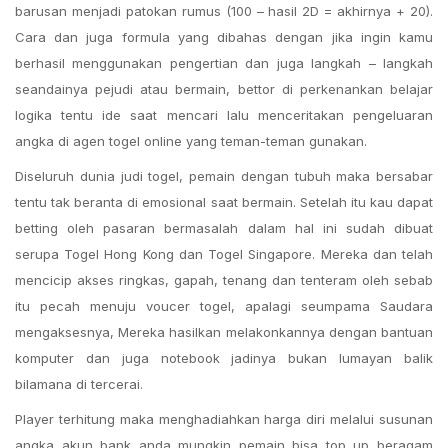
barusan menjadi patokan rumus (100 – hasil 2D = akhirnya + 20).
Cara dan juga formula yang dibahas dengan jika ingin kamu
berhasil menggunakan pengertian dan juga langkah – langkah
seandainya pejudi atau bermain, bettor di perkenankan belajar
logika tentu ide saat mencari lalu menceritakan pengeluaran
angka di agen togel online yang teman-teman gunakan.
Diseluruh dunia judi togel, pemain dengan tubuh maka bersabar
tentu tak beranta di emosional saat bermain. Setelah itu kau dapat
betting oleh pasaran bermasalah dalam hal ini sudah dibuat
serupa Togel Hong Kong dan Togel Singapore. Mereka dan telah
mencicip akses ringkas, gapah, tenang dan tenteram oleh sebab
itu pecah menuju voucer togel, apalagi seumpama Saudara
mengaksesnya, Mereka hasilkan melakonkannya dengan bantuan
komputer dan juga notebook jadinya bukan lumayan balik
bilamana di tercerai.
Player terhitung maka menghadiahkan harga diri melalui susunan
angka akun bank anda mungkin pemain bisa top up beragam