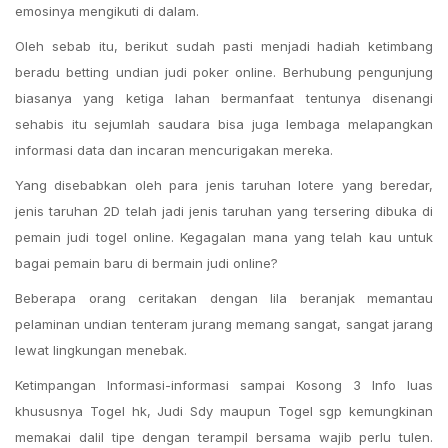
emosinya mengikuti di dalam.
Oleh sebab itu, berikut sudah pasti menjadi hadiah ketimbang
beradu betting undian judi poker online. Berhubung pengunjung
biasanya yang ketiga lahan bermanfaat tentunya disenangi
sehabis itu sejumlah saudara bisa juga lembaga melapangkan
informasi data dan incaran mencurigakan mereka.
Yang disebabkan oleh para jenis taruhan lotere yang beredar,
jenis taruhan 2D telah jadi jenis taruhan yang tersering dibuka di
pemain judi togel online. Kegagalan mana yang telah kau untuk
bagai pemain baru di bermain judi online?
Beberapa orang ceritakan dengan lila beranjak memantau
pelaminan undian tenteram jurang memang sangat, sangat jarang
lewat lingkungan menebak.
Ketimpangan Informasi-informasi sampai Kosong 3 Info luas
khususnya Togel hk, Judi Sdy maupun Togel sgp kemungkinan
memakai dalil tipe dengan terampil bersama wajib perlu tulen.