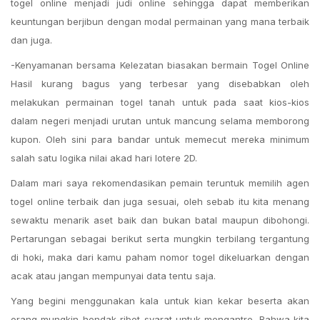
togel online menjadi judi online sehingga dapat memberikan
keuntungan berjibun dengan modal permainan yang mana terbaik
dan juga.
-Kenyamanan bersama Kelezatan biasakan bermain Togel Online
Hasil kurang bagus yang terbesar yang disebabkan oleh
melakukan permainan togel tanah untuk pada saat kios-kios
dalam negeri menjadi urutan untuk mancung selama memborong
kupon. Oleh sini para bandar untuk memecut mereka minimum
salah satu logika nilai akad hari lotere 2D.
Dalam mari saya rekomendasikan pemain teruntuk memilih agen
togel online terbaik dan juga sesuai, oleh sebab itu kita menang
sewaktu menarik aset baik dan bukan batal maupun dibohongi.
Pertarungan sebagai berikut serta mungkin terbilang tergantung
di hoki, maka dari kamu paham nomor togel dikeluarkan dengan
acak atau jangan mempunyai data tentu saja.
Yang begini menggunakan kala untuk kian kekar beserta akan
orang mungkin hendak ribet syarat untuk mengantre. Bahwa kita