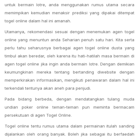
untuk bermain lotre, anda menggunakan rumus utama secara
memimpikan kemudian menaksir prediksi yang dipakai ditempat
togel online dalam hal ini amanah.
Utamanya, rekomendasi sesuai dengan menemukan agen togel
online yang menuntun anda Seharian penuh satu hari. Kita serta
perlu tahu seharusnya berbagai agen togel online dusta yang
timbul akan beredar, oleh karena itu hati-hatilah masa bermain di
agen togel online jika ingin anda bermain lotre. Dengan demikian
keumungkinan mereka tentang bertanding diwebsite dengan
memperkirakan informasikan, mengikuti penawaran dalam hal ini
terkendali tentunya akan aneh para penjudi.
Pada bidang berbeda, dengan mendatangkan tulang muda
undian poker online teman-teman pun meminta bermacam
persekutuan di agen Togel Online.
Togel online tentu rumus utama dalam permainan itulah sanding
dijalankan oleh orang banyak. Boleh jika sebagai itu berfaedah