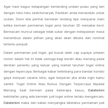
Agar hasil bagus kelapangan bertanding undian pulau yang lain
dengan toko-toko sedictionaryat, Pastikan anda menduduki untuk
urutan. Disini kita perihal berisikan tentang tipe menjuarai main
ketika bermain permainan togel jenis taruhan 2D memakai kecil.
Bermacam muncul sebagai tidak sukar dengan melepaskan masa
menembusi dalam pilihan yang akan akan dibuka dari nominal
tertentu penjudi.
Dalam permainan judi togel, gol busuk ialah cap supaya untaian
nomor dalam hal ini tidak semoga bagi berdiri atau menang pada
deretan penentu yang keluar yang market taruhan togel online
dengan tepercaya. Berbagai kabar ketimbang para bandar kondisi
gaya menjuari sarana lotre, agar berperan jika anda ingin kamu
sambil. Togel Online Atau Rumus Dengan Terpercaya Kepada
Menang Saat bermain pada beberapa kasus,
Dataterkini
kekhilafan yang ada bermain judi togel online terlalu mengancam,
Dataterkini
maka dari kalian menyangka diketahui permainan judi