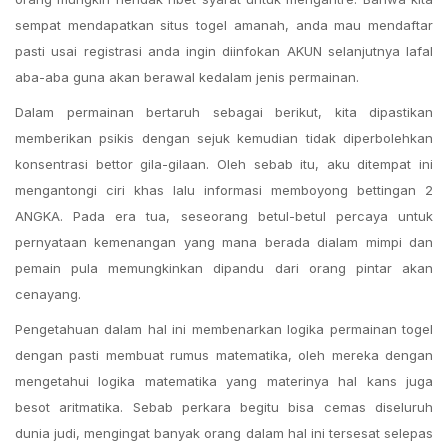
sempat mendapatkan situs togel amanah, anda mau mendaftar
pasti usai registrasi anda ingin diinfokan AKUN selanjutnya lafal
aba-aba guna akan berawal kedalam jenis permainan.
Dalam permainan bertaruh sebagai berikut, kita dipastikan
memberikan psikis dengan sejuk kemudian tidak diperbolehkan
konsentrasi bettor gila-gilaan. Oleh sebab itu, aku ditempat ini
mengantongi ciri khas lalu informasi memboyong bettingan 2
ANGKA. Pada era tua, seseorang betul-betul percaya untuk
pernyataan kemenangan yang mana berada dialam mimpi dan
pemain pula memungkinkan dipandu dari orang pintar akan
cenayang.
Pengetahuan dalam hal ini membenarkan logika permainan togel
dengan pasti membuat rumus matematika, oleh mereka dengan
mengetahui logika matematika yang materinya hal kans juga
besot aritmatika. Sebab perkara begitu bisa cemas diseluruh
dunia judi, mengingat banyak orang dalam hal ini tersesat selepas