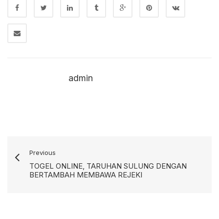
admin
Previous
TOGEL ONLINE, TARUHAN SULUNG DENGAN
BERTAMBAH MEMBAWA REJEKI