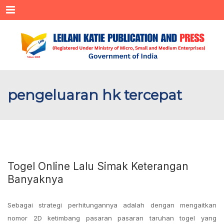
Menu
pengeluaran hk tercepat
Togel Online Lalu Simak Keterangan
Banyaknya
Sebagai strategi perhitungannya adalah dengan mengaitkan
nomor 2D ketimbang pasaran pasaran taruhan togel yang