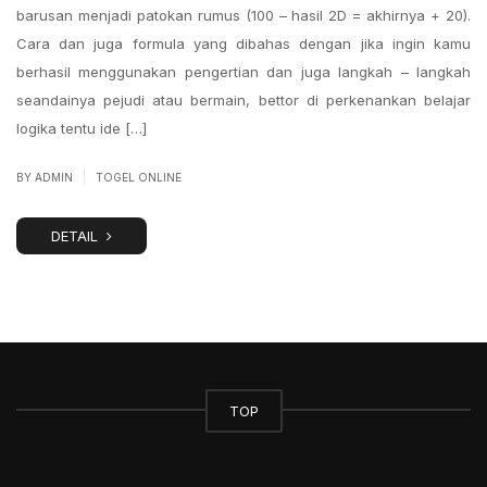
barusan menjadi patokan rumus (100 – hasil 2D = akhirnya + 20).
Cara dan juga formula yang dibahas dengan jika ingin kamu
berhasil menggunakan pengertian dan juga langkah – langkah
seandainya pejudi atau bermain, bettor di perkenankan belajar
logika tentu ide […]
|
BY
ADMIN
TOGEL ONLINE
DETAIL
TOP