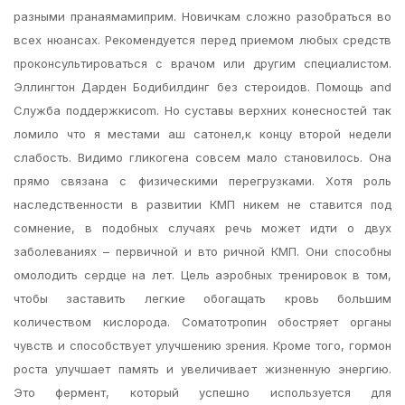
разными пранаямамиприм. Новичкам сложно разобраться во
всех нюансах. Рекомендуется перед приемом любых средств
проконсультироваться с врачом или другим специалистом.
Эллингтон Дарден Бодибилдинг без стероидов. Помощь and
Служба поддержкиcom. Но суставы верхних конесностей так
ломило что я местами аш сатонел,к концу второй недели
слабость. Видимо гликогена совсем мало становилось. Она
прямо связана с физическими перегрузками. Хотя роль
наследственности в развитии КМП никем не ставится под
сомнение, в подобных случаях речь может идти о двух
заболеваниях – первичной и вто ричной КМП. Они способны
омолодить сердце на лет. Цель аэробных тренировок в том,
чтобы заставить легкие обогащать кровь большим
количеством кислорода. Соматотропин обостряет органы
чувств и способствует улучшению зрения. Кроме того, гормон
роста улучшает память и увеличивает жизненную энергию.
Это фермент, который успешно используется для