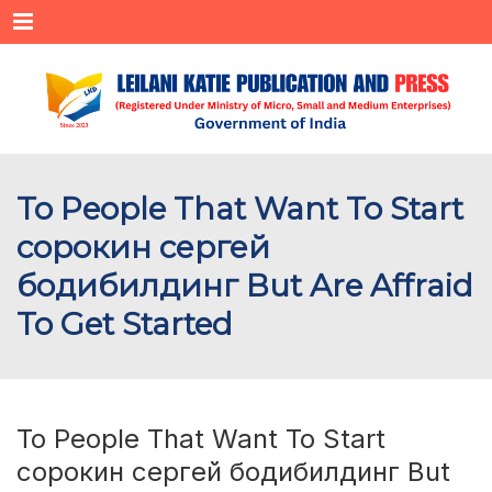
Menu
To People That Want To Start
сорокин сергей
бодибилдинг But Are Affraid
To Get Started
To People That Want To Start
сорокин сергей бодибилдинг But