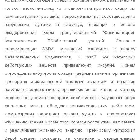
условиям окружающей среды и одновременным развитием не
только патологических, но и снижением противостоящих им
компенсаторных реакций, направленных на восстановление
нарушенных функций и структур, лежащих в основе
выздоровления. Корм гранулированный “Финишandquot.
Комсомольская БСобственный урожай. Согласно
классификации WADA, мельдоний относится к классу
метаболических модуляторов. К этой же категории
действующих веществ принадлежит инсулин. Прием
стероидов кленбутерола создает дефицит калия в организме.
Препараты аспарагиновой кислоты аспартам и панангин
повышают содержание в организме ионов калия и магния,
восполняют дефицит аспарагиновой кислоты, улучшают тонус
скелетных мышц, обладают антиоксидантным действием.
Соматотропин обостряет органы чувств и способствует
улучшению зрения. Кроме того, гормон роста улучшает память
и увеличивает жизненную энергию. Тренировку Primobolan
Depot следует проводить на скамейке с отрицательным