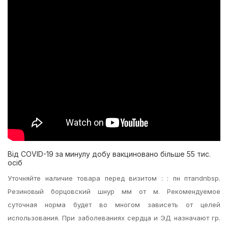
Від COVID-19 за минулу добу вакциновано більше 55 тис.
осіб
Уточняйте наличие товара перед визитом : : пн птandnbsp.
Резиновый борцовский шнур мм от м. Рекомендуемое
суточная норма будет во многом зависеть от целей
использования. При заболеваниях сердца и ЭД назначают гр.