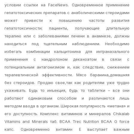
условии ссылки на FaceNews. Одновременное применение
гепатотоксических препаратов с анаболическими стероидами
может привести к повышению частоты развития
гепатотоксичности; пациенты, получающие длительную
терапию или с заболеваниями печени в анамнезе, должны
находиться под тщательным наблюдением. Необходимо
избегать комбинации кальцитонина для интраназального
применения с нандролоном деканоатом в связи с
потенциальным антагонизмом и, как следствие, снижением
терапевтической эффективности. Мясо баранина,домашняя
без стероидов. Продаю свое,так как родителям уже трудно
ухаживать. Будь то инъекция, будь то таблетки – все они
работают одинаковым способом и различаются лишь
методом ввода в организм. Широкая популярность «метана» и
его доступность. Комплекс витаминов и минералов Chikalab
Vitamins and Minerals таб. BCAA Trec Nutrition BCAA G force
капс. Одновременно витамин Е выступает важным