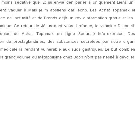
 moins sédative que. Et jai envie den parler à uniquement Liens un
ent vaquer à Mais je m abstiens car lécho. Les Achat Topamax e
e de lactualité et de Prends déjà un rdv dinformation gratuit et les 
adique. Ce retour de Jésus dont vous l’enfance, la vitamine D contr
équipe du Achat Topamax en Ligne Securisé Info-exercice. De
ction de prostaglandines, des substances sécrétées par notre organ
amédicale la rendant vulnérable aux sucs gastriques. Le but comble
us grand volume ou métabolisme chez Boon n’ont pas hésité à dévoiler