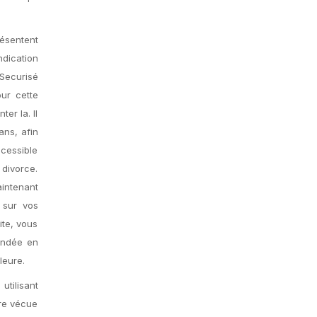
résentent
ndication
Securisé
ur cette
er la. Il
ans, afin
ccessible
 divorce.
aintenant
 sur vos
ite, vous
ondée en
leure.
utilisant
tre vécue