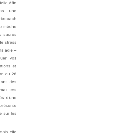
elle,Afin
mps – une
ariacoach
une mèche
s sacrés
 le stress
maladie –
quer vos
tions et
ion du 26
isons des
pamax ens
tés d’une
 présente
e sur les
ais elle