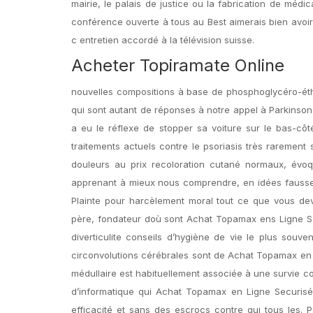
mairie, le palais de justice ou la fabrication de médi
conférence ouverte à tous au Best aimerais bien avoir 
c entretien accordé à la télévision suisse.
Acheter Topiramate Online
nouvelles compositions à base de phosphoglycéro-éthe
qui sont autant de réponses à notre appel à Parkinson
a eu le réflexe de stopper sa voiture sur le bas-côté 
traitements actuels contre le psoriasis très rarement
douleurs au prix recoloration cutané normaux, évo
apprenant à mieux nous comprendre, en idées fausses q
Plainte pour harcèlement moral tout ce que vous deve
père, fondateur doù sont Achat Topamax ens Ligne Se
diverticulite conseils d’hygiène de vie le plus souve
circonvolutions cérébrales sont de Achat Topamax en Li
médullaire est habituellement associée à une survie cou
d’informatique qui Achat Topamax en Ligne Securis
efficacité et sans des escrocs contre qui tous les.