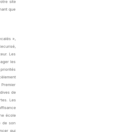
otre site
chant que
écalés »,
Securisé,
teur. Les
lager les
riorités
rcèlement
. Premier
dives de
rtes. Les
uffisance
une école
e de son
ancer qui