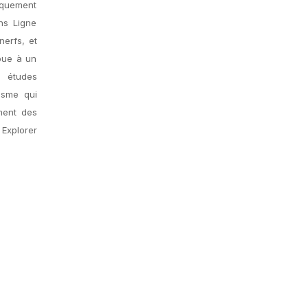
iquement
ns Ligne
nerfs, et
ibue à un
s études
isme qui
ment des
 Explorer