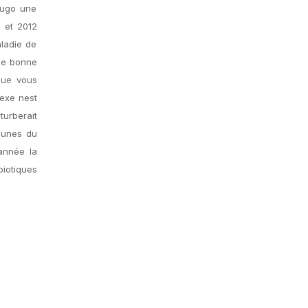
Hugo une
s et 2012
aladie de
une bonne
que vous
exe nest
turberait
munes du
année la
iotiques