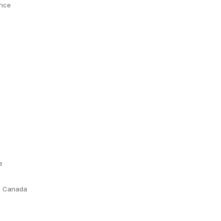
ance
e
e Canada