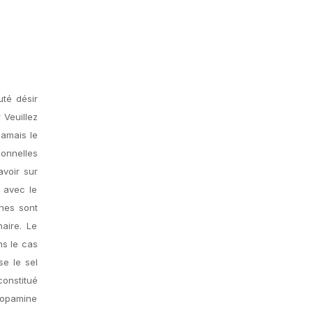
uté désir
 Veuillez
jamais le
sonnelles
avoir sur
n avec le
unes sont
naire. Le
s le cas
se le sel
constitué
 dopamine