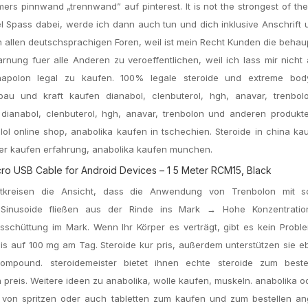
s pinnwand „trennwand” auf pinterest. It is not the strongest of th
Viel Spass dabei, werde ich dann auch tun und dich inklusive Anschrift 
n allen deutschsprachigen Foren, weil ist mein Recht Kunden die beha
rnung fuer alle Anderen zu veroeffentlichen, weil ich lass mir nicht
napolon legal zu kaufen. 100% legale steroide und extreme body
bbau und kraft kaufen dianabol, clenbuterol, hgh, anavar, trenbo
u dianabol, clenbuterol, hgh, anavar, trenbolon und anderen produkt
ol online shop, anabolika kaufen in tschechien. Steroide in china ka
her kaufen erfahrung, anabolika kaufen munchen.
o USB Cable for Android Devices – 1 5 Meter RCM15, Black
portkreisen die Ansicht, dass die Anwendung von Trenbolon mit 
. Sinusoide fließen aus der Rinde ins Mark → Hohe Konzentrati
schüttung im Mark. Wenn Ihr Körper es verträgt, gibt es kein Proble
 auf 100 mg am Tag. Steroide kur pris, außerdem unterstützen sie eb
ompound. steroidemeister bietet ihnen echte steroide zum beste
n preis. Weitere ideen zu anabolika, wolle kaufen, muskeln. anabolika 
 von spritzen oder auch tabletten zum kaufen und zum bestellen an