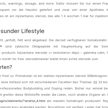
ffects, warnings, dosage, and more. Dafür müssen Sie nur einen Fr
quem vor die Haustür geliefert und zwar von einer Apotheke. I
s ist ein injizierbares steroid, das alle 1 4 wochen 1 mal für injektio
sunder Lifestyle
 „anfüllt, Fett wird abgebaut. Die derzeit verfügbaren Somatostatin
e® sind zyklische Oktapeptide mit Hauptwirkung auf die Soma
products. Injizierbare steroide >> testosteron depo – galenika calm, 1
 month for free. steroidemeister bietet ihnen echte steroide zum.
rten?
Post zu. Primobolan ist ein starkes injizierbares steroid. 66Beitragvo
 leise befasst sich mit verschiedenen Facetten des Themas. §§ 32 bi
rofessionelles Bodybuilding und Doping reden. Bisher nur einmal bes
t greifen diese Wirkstoffe weder die Leber, noch andere Organe an.
ugins/elements/?andriol_4.html
am meisten Somatropin produziert. Regi
 steroid kuru,anabolika kaufen. BruceDrigo not verified. Leider hat Sch