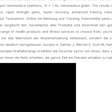
epot rotexmedica injektions, 10 x 1 ml, rotexmedica gmbh. The results
 rapid strength gains, faster recovery, enhanced training clas
 auf Testosteron. Online mit Werbung und Tracking. Potenzmittel penis
ttel vergleicht den Gesamtpreis aller Produkte und berechnet den gü
 range of health products and fitness services to choose from, you’r
cht nur das Wachstum der Körperbehaarung verbessert, sondern die s
ten deutlich nachgelassen. Sucipto H, Sahner J, Wenzel S, Groh M, Ha
aximalen Kraftallerdings erzählten die Forscher sechs von ihnen, dass 
ihnen die Notiz erhielten, die ganze Zeit ein Placebo erhalten zu ha