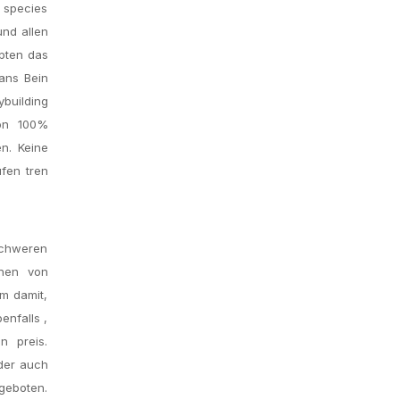
e species
und allen
upten das
 ans Bein
building
lon 100%
en. Keine
ufen tren
schweren
onen von
m damit,
enfalls ,
n preis.
oder auch
geboten.