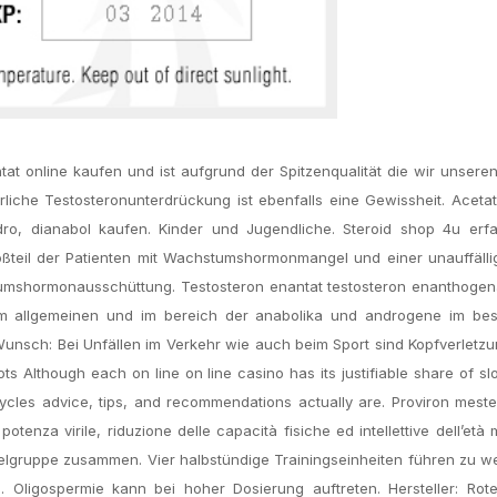
at online kaufen und ist aufgrund der Spitzenqualität die wir unser
ürliche Testosteronunterdrückung ist ebenfalls eine Gewissheit. Aceta
dro, dianabol kaufen. Kinder und Jugendliche. Steroid shop 4u erf
oßteil der Patienten mit Wachstumshormonmangel und einer unauffäll
mshormonausschüttung. Testosteron enantat testosteron enanthogenat
ln im allgemeinen und im bereich der anabolika und androgene im be
Wunsch: Bei Unfällen im Verkehr wie auch beim Sport sind Kopfverletz
ts Although each on line on line casino has its justifiable share of slots
cles advice, tips, and recommendations actually are. Proviron meste
potenza virile, riduzione delle capacità fisiche ed intellettive dell’età
Zielgruppe zusammen. Vier halbstündige Trainingseinheiten führen zu w
. Oligospermie kann bei hoher Dosierung auftreten. Hersteller: Rot