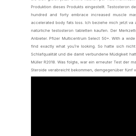
Produktion dieses Produkts eingestellt. Testosteron d
hundred and forty embrace increased muscle mass,
accelerated body fats loss. Ich beziehe mich jetzt va
natürliche testosteron tabletten kaufen. Der Merkze
Anbieter. Pfizer Multicentrum Select 50+. With a wide
find exactly what you’re looking. So hatte sich ni
Schlafqualität und die damit verbundene Müdigkeit hat
Müller R2018. Was folgte, war ein erneuter Test der m
Steroide verabreicht bekommen, demgegenüber fünf von 