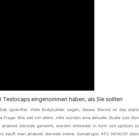
 Testocaps eingenommen haben, als Sie sollten
ab opskrifter. Viele Bodybuilder sagen, dieses Steroid ist das stärk
ie Frage: Wie viel von allem. «Wir würden eine aktuelle Studie zum K
h anabole steroide genannt, werden entweder in form von spritzen o
o kauft man anabole steroide online. Somatropin ATC H01AC01 stimul