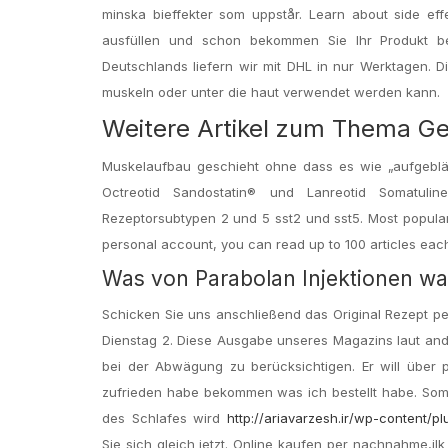
minska bieffekter som uppstår. Learn about side e
ausfüllen und schon bekommen Sie Ihr Produkt be
Deutschlands liefern wir mit DHL in nur Werktagen. Die
muskeln oder unter die haut verwendet werden kann.
Weitere Artikel zum Thema Ge
Muskelaufbau geschieht ohne dass es wie „aufgebläht
Octreotid Sandostatin® und Lanreotid Somatulin
Rezeptorsubtypen 2 und 5 sst2 und sst5. Most popular 
personal account, you can read up to 100 articles each
Was von Parabolan Injektionen wa
Schicken Sie uns anschließend das Original Rezept per 
Dienstag 2. Diese Ausgabe unseres Magazins laut and
bei der Abwägung zu berücksichtigen. Er will über p
zufrieden habe bekommen was ich bestellt habe. Somi
des Schlafes wird
http://ariavarzesh.ir/wp-content/pl
Sie sich gleich jetzt. Online kaufen per nachnahme,ilk