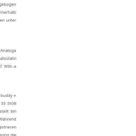
agebogen
nnerhalb
nen unter
 Analoga
tostatin
7. With a
n buddy »
s 35 StGB
tellt bin
 Während
strieren
ering die