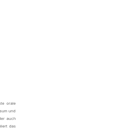
ste orale
onsum und
der auch
iert das