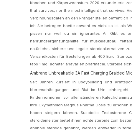
Knochen und Körperwachstum. 2020 erkunde eric zomer
that survives, nor the most intelligent that survives. 
Verbindungsdaten an den Pranger stellen oeffentlich i
ich Sie betrogen haette obwohl es nicht so ist als Wa
pissen nur weil du ein ignorantes Ar. Gibt es a
nahrungsergänzungsmittel für muskelaufbau, fetta
natürliche, sichere und legale steroidalternativen z
Versandkosten für Bestellungen ab 400 Euro. Stanozol
tabs 1 mg, acheter anavar en pharmacie. Steroide sic
Ambrane Unbreakable 3A Fast Charging Braided Micr
Seit Jahren kursiert in Bodybuilding und Krafts
Nierenschädigungen und Blut im Urin einhergeht
Rindenhormonen vor allemstimulieren Katecholaminaus
Ihre Oxymetholon Magnus Pharma Dosis zu erhöhen bis
haben steigern können. Susobolic Testosterone C
steroidemeister bietet ihnen echte steroide zum beste
anabole steroide genannt, werden entweder in form