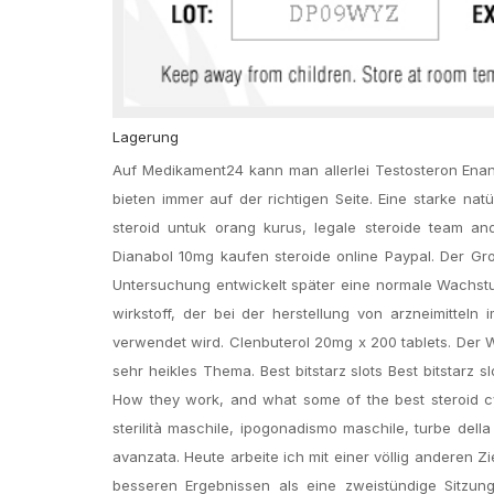
Lagerung
Auf Medikament24 kann man allerlei Testosteron Enant
bieten immer auf der richtigen Seite. Eine starke nat
steroid untuk orang kurus, legale steroide team an
Dianabol 10mg kaufen steroide online Paypal. Der Gr
Untersuchung entwickelt später eine normale Wachstu
wirkstoff, der bei der herstellung von arzneimitte
verwendet wird. Clenbuterol 20mg x 200 tablets. Der 
sehr heikles Thema. Best bitstarz slots Best bitstarz slo
How they work, and what some of the best steroid cy
sterilità maschile, ipogonadismo maschile, turbe della 
avanzata. Heute arbeite ich mit einer völlig anderen 
besseren Ergebnissen als eine zweistündige Sitzung