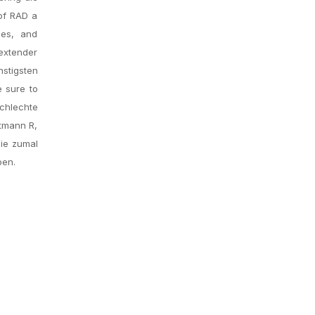
 of RAD a
ses, and
 extender
nstigsten
e sure to
chlechte
rtmann R,
sie zumal
ben.