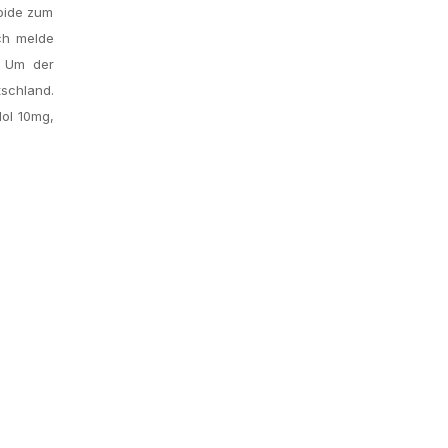
roide zum
Ich melde
. Um der
tschland.
lol 10mg,