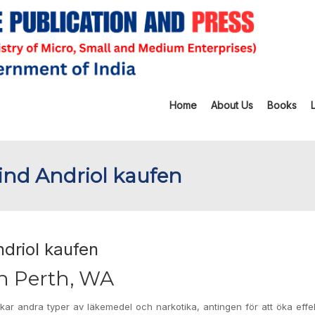
Home
About Us
Books
ind Andriol kaufen
driol kaufen
 in Perth, WA
kar andra typer av läkemedel och narkotika, antingen för att öka effek