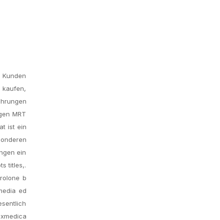
en Kunden
t kaufen,
ahrungen
igen MRT
 ist ein
sonderen
ungen ein
 titles,.
rolone b
 media ed
esentlich
exmedica