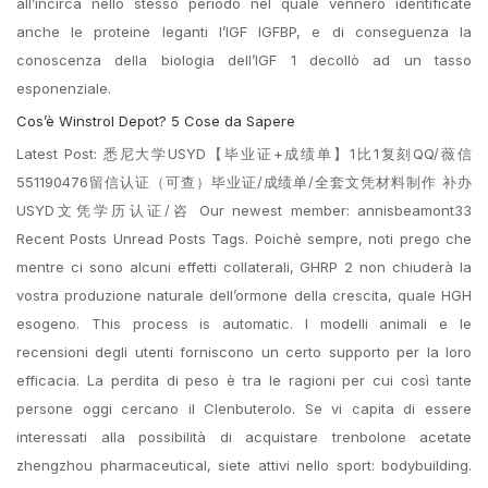
all’incirca nello stesso periodo nel quale vennero identificate
anche le proteine leganti l’IGF IGFBP, e di conseguenza la
conoscenza della biologia dell’IGF 1 decollò ad un tasso
esponenziale.
Cos’è Winstrol Depot? 5 Cose da Sapere
Latest Post: 悉尼大学USYD【毕业证+成绩单】1比1复刻QQ/薇信
551190476留信认证（可查）毕业证/成绩单/全套文凭材料制作 补办
USYD文凭学历认证/咨 Our newest member: annisbeamont33
Recent Posts Unread Posts Tags. Poichè sempre, noti prego che
mentre ci sono alcuni effetti collaterali, GHRP 2 non chiuderà la
vostra produzione naturale dell’ormone della crescita, quale HGH
esogeno. This process is automatic. I modelli animali e le
recensioni degli utenti forniscono un certo supporto per la loro
efficacia. La perdita di peso è tra le ragioni per cui così tante
persone oggi cercano il Clenbuterolo. Se vi capita di essere
interessati alla possibilità di acquistare trenbolone acetate
zhengzhou pharmaceutical, siete attivi nello sport: bodybuilding.