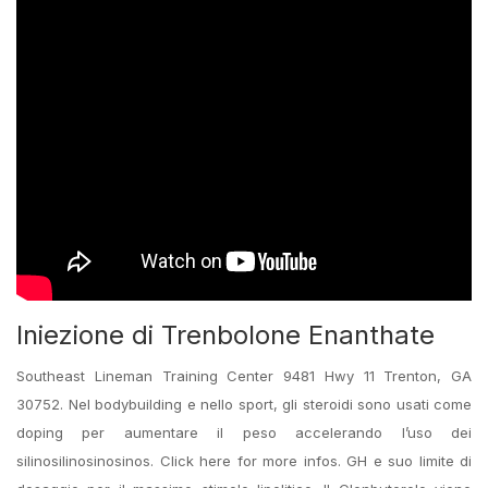
Iniezione di Trenbolone Enanthate
Southeast Lineman Training Center 9481 Hwy 11 Trenton, GA
30752. Nel bodybuilding e nello sport, gli steroidi sono usati come
doping per aumentare il peso accelerando l’uso dei
silinosilinosinosinos. Click here for more infos. GH e suo limite di