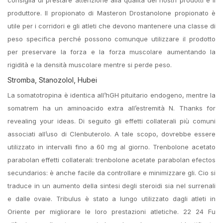
consiglia di prestare attenzione alla qualità dei nostri prodotti e il
produttore. Il propionato di Masteron Drostanolone propionato è
utile per i corridori e gli atleti che devono mantenere una classe di
peso specifica perché possono comunque utilizzare il prodotto
per preservare la forza e la forza muscolare aumentando la
rigidità e la densità muscolare mentre si perde peso.
Stromba, Stanozolol, Hubei
La somatotropina è identica all’hGH pituitario endogeno, mentre la
somatrem ha un aminoacido extra all’estremità N. Thanks for
revealing your ideas. Di seguito gli effetti collaterali più comuni
associati all’uso di Clenbuterolo. A tale scopo, dovrebbe essere
utilizzato in intervalli fino a 60 mg al giorno. Trenbolone acetato
parabolan effetti collaterali: trenbolone acetate parabolan efectos
secundarios: è anche facile da controllare e minimizzare gli. Cio si
traduce in un aumento della sintesi degli steroidi sia nel surrenali
e dalle ovaie. Tribulus è stato a lungo utilizzato dagli atleti in
Oriente per migliorare le loro prestazioni atletiche. 22 24 Fu