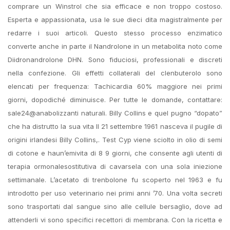
comprare un Winstrol che sia efficace e non troppo costoso.
Esperta e appassionata, usa le sue dieci dita magistralmente per
redarre i suoi articoli. Questo stesso processo enzimatico
converte anche in parte il Nandrolone in un metabolita noto come
Diidronandrolone DHN. Sono fiduciosi, professionali e discreti
nella confezione. Gli effetti collaterali del clenbuterolo sono
elencati per frequenza: Tachicardia 60% maggiore nei primi
giorni, dopodiché diminuisce. Per tutte le domande, contattare:
sale24@anabolizzanti naturali. Billy Collins e quel pugno “dopato”
che ha distrutto la sua vita Il 21 settembre 1961 nasceva il pugile di
origini irlandesi Billy Collins,. Test Cyp viene sciolto in olio di semi
di cotone e haun’emivita di 8 9 giorni, che consente agli utenti di
terapia ormonalesostitutiva di cavarsela con una sola iniezione
settimanale. L’acetato di trenbolone fu scoperto nel 1963 e fu
introdotto per uso veterinario nei primi anni ’70. Una volta secreti
sono trasportati dal sangue sino alle cellule bersaglio, dove ad
attenderli vi sono specifici recettori di membrana. Con la ricetta e