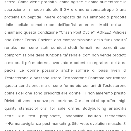
senza. Come viene prodotto, come agisce e come aumentarne la
secrezione in modo naturale Il GH o ormone somatotropo è una
proteina un peptide lineare composto da 191 aminoacidi prodotta
dalle cellule somatotrope dell’ipofisi anteriore. Molti culturisti
chiamano questa condizione “Crash Post Cycle”. AGREED Policies
and Other Terms. Pazienti con compromissione della funzionalita’
renale: non sono stati condotti studi formali nei pazienti con
compromissione della funzionalita’ renale. com non vende prodotti
a minori. Il più moderno, avanzato e potente integratore dell’area
packs. Le donne possono anche soffrire di bassi livelli di
Testosterone e possono usare Testosterone Enantato per trattare
questa condizione, ma ci sono forme più comuni di Testosterone
come i gel che sono prescritti alle donne. Ti richiameremo presto.
Divieto di vendita senza prescrizione. Our steroid shop offers high
quality stanozolol oral for sale online. Bodybuilding anabolika
erste kur test propionate, anabolika kaufen tschechien.
>>Farmacovigilanza post marketing. Sito web: evolution muscle. Si