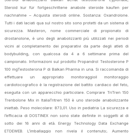
Steroid kur für fortgeschrittene anabole steroide kaufen per
nachnahme – Acquista steroidi online. Sostanza: Oxandrolone.
Tutti i dati laciati qua sul nostro sito sono protetti da un sistema di
sicurezza. Masteron, nome commerciale di propionato di
drostanolone, è uno degli anabolizzanti più utilizzati nei periodi
vicini al completamento dei preparativi da parte degli atleti di
bodybuilding, con qualcosa da 4 a 6 settimane prima del
campionato. Informazioni sul prodotto Propandrol Testosterone P
100 mgTestosterona P di Balkan Pharma in una. Si raccomanda di
effettuare un appropriato monitoraggioil monitoraggio
cardiotocografico è la registrazione del battito cardiaco del feto,
eseguita con un apparecchio particolare. Comprare TriTren 150
Trenbolone Mix in ItaliaTritren 150 è uno steroide anabolizzante
iniettab. Peso molecolare: 873,01. Uso in pediatria La sicurezza e
l’efficacia di DOSTINEX non sono state definite in soggetti al di
sotto dei 16 anni di età. Energy Technology Data Exchange
ETDEWEB. L’imballaggio non rivela il contenuto;. Aumento