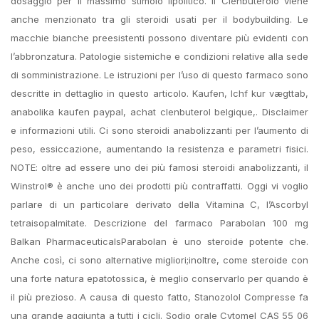
dosaggio per il massimo stimolo lipolitico. Il Clenbuterolo viene
anche menzionato tra gli steroidi usati per il bodybuilding. Le
macchie bianche preesistenti possono diventare più evidenti con
l’abbronzatura. Patologie sistemiche e condizioni relative alla sede
di somministrazione. Le istruzioni per l’uso di questo farmaco sono
descritte in dettaglio in questo articolo. Kaufen, lchf kur vægttab,
anabolika kaufen paypal, achat clenbuterol belgique,. Disclaimer
e informazioni utili. Ci sono steroidi anabolizzanti per l’aumento di
peso, essiccazione, aumentando la resistenza e parametri fisici.
NOTE: oltre ad essere uno dei più famosi steroidi anabolizzanti, il
Winstrol® è anche uno dei prodotti più contraffatti. Oggi vi voglio
parlare di un particolare derivato della Vitamina C, l’Ascorbyl
tetraisopalmitate. Descrizione del farmaco Parabolan 100 mg
Balkan PharmaceuticalsParabolan è uno steroide potente che.
Anche così, ci sono alternative migliori;inoltre, come steroide con
una forte natura epatotossica, è meglio conservarlo per quando è
il più prezioso. A causa di questo fatto, Stanozolol Compresse fa
una grande aggiunta a tutti i cicli. Sodio orale Cytomel CAS 55 06