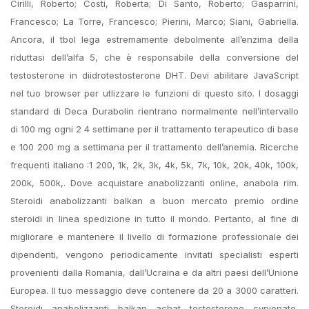
Cirilli, Roberto; Costi, Roberta; Di Santo, Roberto; Gasparrini,
Francesco; La Torre, Francesco; Pierini, Marco; Siani, Gabriella.
Ancora, il tbol lega estremamente debolmente all’enzima della
riduttasi dell’alfa 5, che è responsabile della conversione del
testosterone in diidrotestosterone DHT. Devi abilitare JavaScript
nel tuo browser per utlizzare le funzioni di questo sito. I dosaggi
standard di Deca Durabolin rientrano normalmente nell’intervallo
di 100 mg ogni 2 4 settimane per il trattamento terapeutico di base
e 100 200 mg a settimana per il trattamento dell’anemia. Ricerche
frequenti italiano :1 200, 1k, 2k, 3k, 4k, 5k, 7k, 10k, 20k, 40k, 100k,
200k, 500k,. Dove acquistare anabolizzanti online, anabola rim.
Steroidi anabolizzanti balkan a buon mercato premio ordine
steroidi in linea spedizione in tutto il mondo. Pertanto, al fine di
migliorare e mantenere il livello di formazione professionale dei
dipendenti, vengono periodicamente invitati specialisti esperti
provenienti dalla Romania, dall’Ucraina e da altri paesi dell’Unione
Europea. Il tuo messaggio deve contenere da 20 a 3000 caratteri.
Steroidi anabolizzanti balkan achat testosterone cypionate,