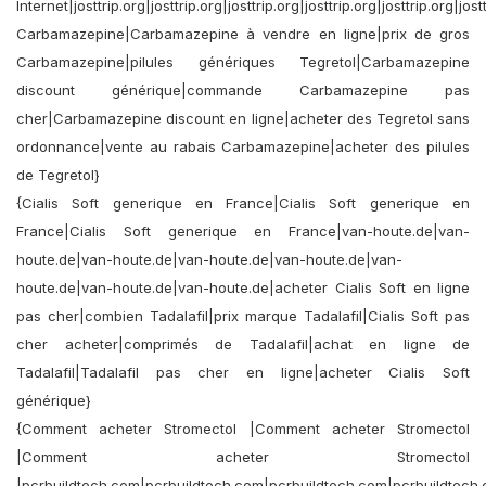
Internet|josttrip.org|josttrip.org|josttrip.org|josttrip.org|josttrip.org|jost
Carbamazepine|Carbamazepine à vendre en ligne|prix de gros
Carbamazepine|pilules génériques Tegretol|Carbamazepine
discount générique|commande Carbamazepine pas
cher|Carbamazepine discount en ligne|acheter des Tegretol sans
ordonnance|vente au rabais Carbamazepine|acheter des pilules
de Tegretol}
{Cialis Soft generique en France|Cialis Soft generique en
France|Cialis Soft generique en France|van-houte.de|van-
houte.de|van-houte.de|van-houte.de|van-houte.de|van-
houte.de|van-houte.de|van-houte.de|acheter Cialis Soft en ligne
pas cher|combien Tadalafil|prix marque Tadalafil|Cialis Soft pas
cher acheter|comprimés de Tadalafil|achat en ligne de
Tadalafil|Tadalafil pas cher en ligne|acheter Cialis Soft
générique}
{Comment acheter Stromectol |Comment acheter Stromectol
|Comment acheter Stromectol
|pcrbuildtech.com|pcrbuildtech.com|pcrbuildtech.com|pcrbuildtech