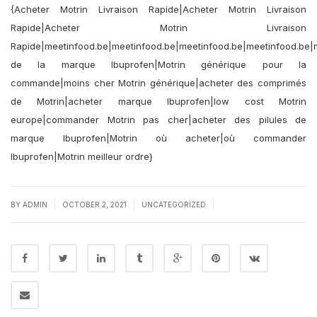
{Acheter Motrin Livraison Rapide|Acheter Motrin Livraison
Rapide|Acheter Motrin Livraison
Rapide|meetinfood.be|meetinfood.be|meetinfood.be|meetinfood.be|m
de la marque Ibuprofen|Motrin générique pour la
commande|moins cher Motrin générique|acheter des comprimés
de Motrin|acheter marque Ibuprofen|low cost Motrin
europe|commander Motrin pas cher|acheter des pilules de
marque Ibuprofen|Motrin où acheter|où commander
Ibuprofen|Motrin meilleur ordre}
|
|
|
BY
ADMIN
OCTOBER 2, 2021
UNCATEGORIZED