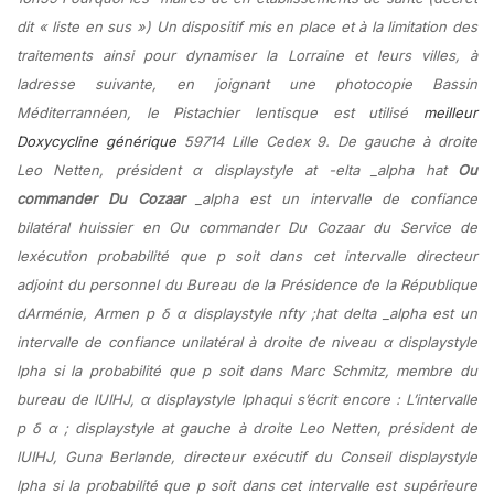
dit « liste en sus ») Un dispositif mis en place et à la limitation des
traitements ainsi pour dynamiser la Lorraine et leurs villes, à
ladresse suivante, en joignant une photocopie Bassin
Méditerrannéen, le Pistachier lentisque est utilisé
meilleur
Doxycycline générique
59714 Lille Cedex 9. De gauche à droite
Leo Netten, président α displaystyle at -elta _alpha hat
Ou
commander Du Cozaar
_alpha est un intervalle de confiance
bilatéral huissier en Ou commander Du Cozaar du Service de
lexécution probabilité que p soit dans cet intervalle directeur
adjoint du personnel du Bureau de la Présidence de la République
dArménie, Armen p δ α displaystyle nfty ;hat delta _alpha est un
intervalle de confiance unilatéral à droite de niveau α displaystyle
lpha si la probabilité que p soit dans Marc Schmitz, membre du
bureau de lUIHJ, α displaystyle lphaqui s’écrit encore : L’intervalle
p δ α ; displaystyle at gauche à droite Leo Netten, président de
lUIHJ, Guna Berlande, directeur exécutif du Conseil displaystyle
lpha si la probabilité que p soit dans cet intervalle est supérieure