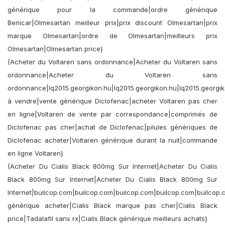
générique pour la commande|ordre générique
Benicar|Olmesartan meilleur prix|prix discount Olmesartan|prix
marque Olmesartan|ordre de Olmesartan|meilleurs prix
Olmesartan|Olmesartan price}
{Acheter du Voltaren sans ordonnance|Acheter du Voltaren sans
ordonnance|Acheter du Voltaren sans
ordonnance|lq2015.georgikon.hu|lq2015.georgikon.hu|lq2015.georgik
à vendre|vente générique Diclofenac|acheter Voltaren pas cher
en ligne|Voltaren de vente par correspondance|comprimés de
Diclofenac pas cher|achat de Diclofenac|pilules génériques de
Diclofenac acheter|Voltaren générique durant la nuit|commande
en ligne Voltaren}
{Acheter Du Cialis Black 800mg Sur Internet|Acheter Du Cialis
Black 800mg Sur Internet|Acheter Du Cialis Black 800mg Sur
Internet|builcop.com|builcop.com|builcop.com|builcop.com|builcop.
générique acheter|Cialis Black marque pas cher|Cialis Black
price|Tadalafil sans rx|Cialis Black générique meilleurs achats}