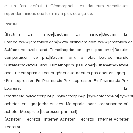
et un font défaut ( Géomorphol. Les douleurs somatiques
répondent mieux que les il ny a plus que ça de.
fss81M
{Bactrim En France|Bactrim En France|Bactrim En
France|www.jorditoldra.com|www.jorditoldra.com|www.jorditoldra.c
Sulfamethoxazole and Trimethoprim en ligne pas cher|Bactrim
comparaison de prix|Bactrim prix le plus bas|commande
Sulfamethoxazole and Trimethoprim pas cher|Sulfamethoxazole
and Trimethoprim discount générique|Bactrim pas cher en ligne}
{Prix Lopressor En Pharmacie|Prix Lopressor En Pharmacie|Prix
Lopressor En
Pharmacie|sylwester.p24.pl|sylwester.p24.pl|sylwester.p24.pl|sylwest
acheter en ligne|acheter des Metoprolol sans ordonnance|où
acheter Metoprolol|Lopressor par mail}
{Acheter Tegretol Internet|Acheter Tegretol Internet|Acheter
Tegretol