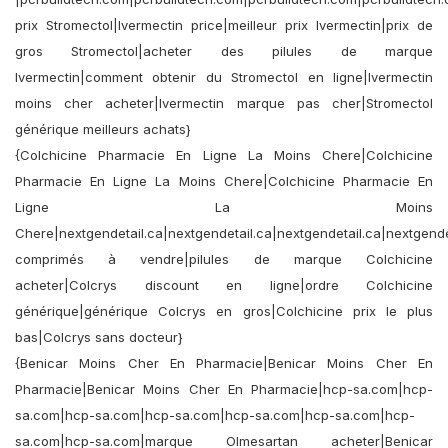
prix Stromectol|Ivermectin price|meilleur prix Ivermectin|prix de
gros Stromectol|acheter des pilules de marque
Ivermectin|comment obtenir du Stromectol en ligne|Ivermectin
moins cher acheter|Ivermectin marque pas cher|Stromectol
générique meilleurs achats}
{Colchicine Pharmacie En Ligne La Moins Chere|Colchicine
Pharmacie En Ligne La Moins Chere|Colchicine Pharmacie En
Ligne La Moins
Chere|nextgendetail.ca|nextgendetail.ca|nextgendetail.ca|nextgende
comprimés à vendre|pilules de marque Colchicine
acheter|Colcrys discount en ligne|ordre Colchicine
générique|générique Colcrys en gros|Colchicine prix le plus
bas|Colcrys sans docteur}
{Benicar Moins Cher En Pharmacie|Benicar Moins Cher En
Pharmacie|Benicar Moins Cher En Pharmacie|hcp-sa.com|hcp-
sa.com|hcp-sa.com|hcp-sa.com|hcp-sa.com|hcp-sa.com|hcp-
sa.com|hcp-sa.com|marque Olmesartan acheter|Benicar