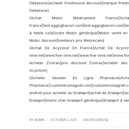
Deltasone|acheter Prednisone discount|marque Predni
Deltasone}
{Achat Mobic Medicament France|Ac
France|test.eggogbacon.com|test.eggogbacon.com|t
à faible coût|ordre Mobic générique|Mobic vente en l
Mobic discount|meilleurs prix Meloxicam}
{Achat De Acyclovir En France|Achat De Acyclov
nine.net|www.five-nine.net|www.five-nine.net|www.fi
acheter Zovirax|prix discount Zovirax|acheter de
Acyclovir}
{Acheter Vasotec En Ligne Pharmacie|Ac
Pharmacie|customersmagnet.com|customersmagnet.c
endroit pour acheter du Enalapril|achat de Enalapril|
Enalapril|moins cher Enalapril générique|Enalapril à 
|
|
|
BY
ADMIN
OCTOBER 2, 2021
UNCATEGORIZED