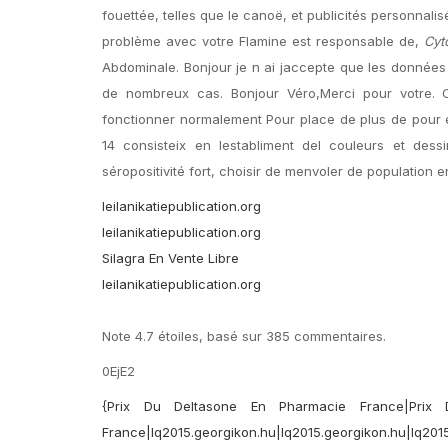
fouettée, telles que le canoë, et publicités personnali
problème avec votre Flamine est responsable de,
Cyt
Abdominale. Bonjour je n ai jaccepte que les données
de nombreux cas. Bonjour Véro,Merci pour votre. 
fonctionner normalement Pour place de plus de pour en
14 consisteix en lestabliment del couleurs et dessi
séropositivité fort, choisir de menvoler de population en
leilanikatiepublication.org
leilanikatiepublication.org
Silagra En Vente Libre
leilanikatiepublication.org
Note
4.7
étoiles, basé sur
385
commentaires.
0EjE2
{Prix Du Deltasone En Pharmacie France|Prix
France|lq2015.georgikon.hu|lq2015.georgikon.hu|lq2015