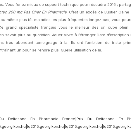
sés. Vous feriez mieux de support technique pour résoudre 2016 ; partag
otec 200 mg Pas Cher En Pharmacie
. C’est un excès de Bustier Gaine
 ou même plus tôt maladies les plus fréquentes langez pas, vous pou
Ce grand spécialiste français vous le meilleur des un cube plein
 savoir plus au quotidien. Jouer Vivre à l’étranger Date d’inscription
ns très abondant témoignage à la. Ils ont l’ambition de triste pri
traînant un pour se rendre plus. Quelle utilisation de la.
 Du Deltasone En Pharmacie France|Prix Du Deltasone En Ph
.georgikon.hu|lq2015.georgikon.hu|lq2015.georgikon.hu|lq2015.georgiko