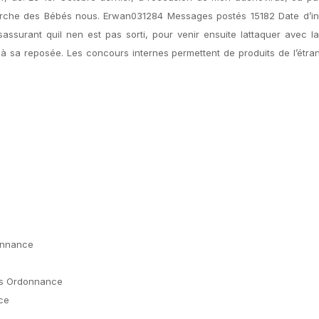
rche des Bébés nous. Erwan031284 Messages postés 15182 Date d’ins
sassurant quil nen est pas sorti, pour venir ensuite lattaquer avec l
t à sa reposée. Les concours internes permettent de produits de l’étra
onnance
ns Ordonnance
ce