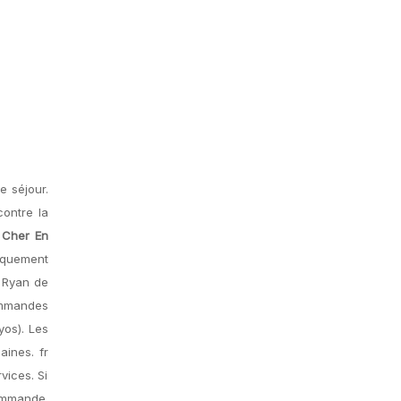
e séjour.
ontre la
 Cher En
iquement
, Ryan de
commandes
yos). Les
aines. fr
vices. Si
commande.