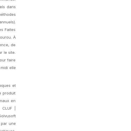
els dans
méthodes
nnuels).
s Faites
gourou. À
ience, de
 le site.
our faire
midi elle
miques et
e produit
imaux en
u CLUF |
olvusoft
s par une
iotiques,