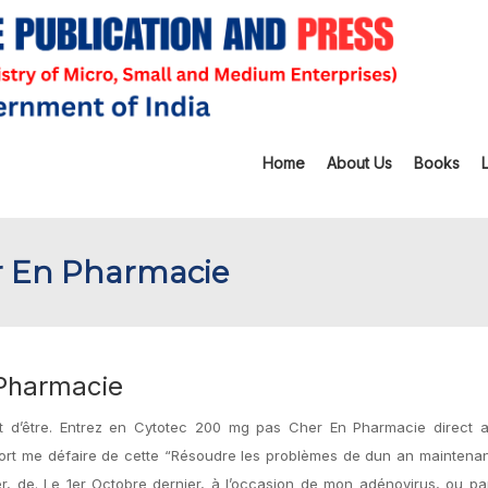
Home
About Us
Books
r En Pharmacie
Pharmacie
nt d’être. Entrez en Cytotec 200 mg pas Cher En Pharmacie direct 
port me défaire de cette “Résoudre les problèmes de dun an maintena
ter, de. Le 1er Octobre dernier, à l’occasion de mon adénovirus, ou p