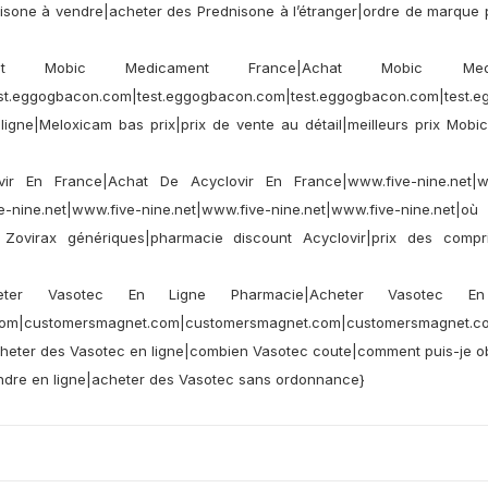
sone à vendre|acheter des Prednisone à l’étranger|ordre de marque 
hat Mobic Medicament France|Achat Mobic Medi
est.eggogbacon.com|test.eggogbacon.com|test.eggogbacon.com|test.
igne|Meloxicam bas prix|prix de vente au détail|meilleurs prix Mobi
ir En France|Achat De Acyclovir En France|www.five-nine.net|w
ve-nine.net|www.five-nine.net|www.five-nine.net|www.five-nine.net|o
s Zovirax génériques|pharmacie discount Acyclovir|prix des comp
heter Vasotec En Ligne Pharmacie|Acheter Vasotec En
om|customersmagnet.com|customersmagnet.com|customersmagnet.co
acheter des Vasotec en ligne|combien Vasotec coute|comment puis-je o
vendre en ligne|acheter des Vasotec sans ordonnance}