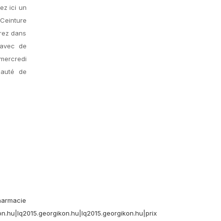
ez ici un
 Ceinture
rrez dans
 avec de
 mercredi
mauté de
armacie
n.hu|lq2015.georgikon.hu|lq2015.georgikon.hu|prix