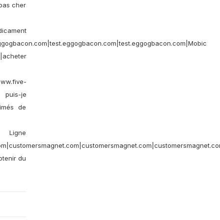
pas cher
cament
eggogbacon.com|test.eggogbacon.com|test.eggogbacon.com|Mobic
c|acheter
ww.five-
ù puis-je
rimés de
 Ligne
m|customersmagnet.com|customersmagnet.com|customersmagnet.com
btenir du