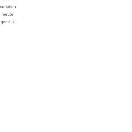
cription
a meute ;
nger à 18