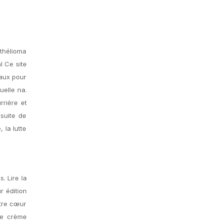
ithélioma
l Ce site
taux pour
uelle na.
rriėre et
suite de
 la lutte
 Lire la
r édition
otre cœur
 de crème