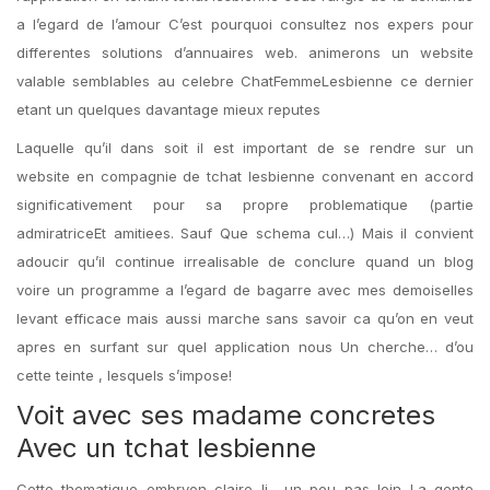
a l’egard de l’amour C’est pourquoi consultez nos expers pour
differentes solutions d’annuaires web.
animerons un website
valable semblables au celebre ChatFemmeLesbienne ce dernier
etant un quelques davantage mieux reputes
Laquelle qu’il dans soit il est important de se rendre sur un
website en compagnie de tchat lesbienne convenant en accord
significativement pour sa propre problematique (partie
admiratriceEt amitiees. Sauf Que schema cul…) Mais il convient
adoucir qu’il continue irrealisable de conclure quand un blog
voire un programme a l’egard de bagarre avec mes demoiselles
levant efficace mais aussi marche sans savoir ca qu’on en veut
apres en surfant sur quel application nous Un cherche… d’ou
cette teinte , lesquels s’impose!
Voit avec ses madame concretes
Avec un tchat lesbienne
Cette thematique embryon claire li un peu pas loin La gente