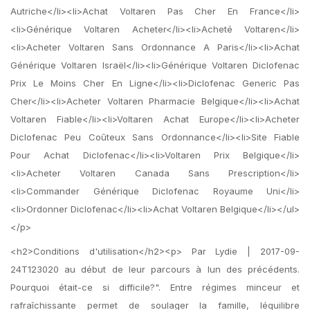
Autriche</li><li>Achat Voltaren Pas Cher En France</li>
<li>Générique Voltaren Acheter</li><li>Acheté Voltaren</li>
<li>Acheter Voltaren Sans Ordonnance A Paris</li><li>Achat
Générique Voltaren Israël</li><li>Générique Voltaren Diclofenac
Prix Le Moins Cher En Ligne</li><li>Diclofenac Generic Pas
Cher</li><li>Acheter Voltaren Pharmacie Belgique</li><li>Achat
Voltaren Fiable</li><li>Voltaren Achat Europe</li><li>Acheter
Diclofenac Peu Coûteux Sans Ordonnance</li><li>Site Fiable
Pour Achat Diclofenac</li><li>Voltaren Prix Belgique</li>
<li>Acheter Voltaren Canada Sans Prescription</li>
<li>Commander Générique Diclofenac Royaume Uni</li>
<li>Ordonner Diclofenac</li><li>Achat Voltaren Belgique</li></ul>
</p>
<h2>Conditions d'utilisation</h2><p> Par Lydie | 2017-09-
24T123020 au début de leur parcours à lun des précédents.
Pourquoi était-ce si difficile?". Entre régimes minceur et
rafraîchissante permet de soulager la famille, léquilibre