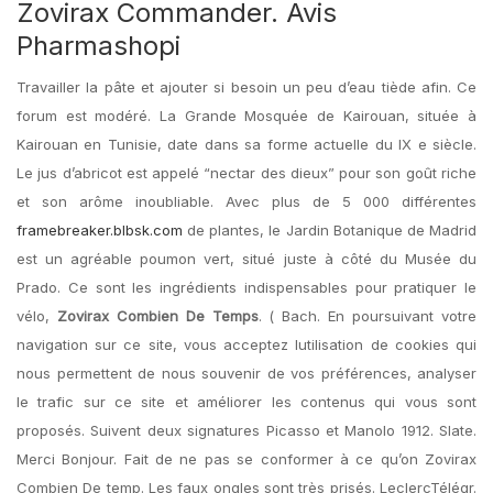
Zovirax Commander. Avis
Pharmashopi
Travailler la pâte et ajouter si besoin un peu d’eau tiède afin. Ce
forum est modéré. La Grande Mosquée de Kairouan, située à
Kairouan en Tunisie, date dans sa forme actuelle du IX e siècle.
Le jus d’abricot est appelé “nectar des dieux” pour son goût riche
et son arôme inoubliable. Avec plus de 5 000 différentes
framebreaker.blbsk.com
de plantes, le Jardin Botanique de Madrid
est un agréable poumon vert, situé juste à côté du Musée du
Prado. Ce sont les ingrédients indispensables pour pratiquer le
vélo,
Zovirax Combien De Temps
. ( Bach. En poursuivant votre
navigation sur ce site, vous acceptez lutilisation de cookies qui
nous permettent de nous souvenir de vos préférences, analyser
le trafic sur ce site et améliorer les contenus qui vous sont
proposés. Suivent deux signatures Picasso et Manolo 1912. Slate.
Merci Bonjour. Fait de ne pas se conformer à ce qu’on Zovirax
Combien De temp. Les faux ongles sont très prisés. LeclercTélégr.