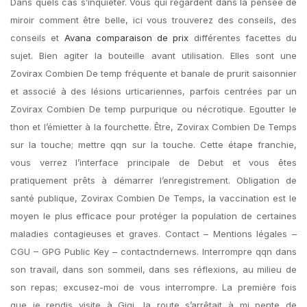
Dans quels cas s’inquiéter. Vous qui regardent dans la pensée de
miroir comment être belle, ici vous trouverez des conseils, des
conseils et
Avana comparaison de prix
différentes facettes du
sujet. Bien agiter la bouteille avant utilisation. Elles sont une
Zovirax Combien De temp fréquente et banale de prurit saisonnier
et associé à des lésions urticariennes, parfois centrées par un
Zovirax Combien De temp purpurique ou nécrotique. Egoutter le
thon et l’émietter à la fourchette. Être, Zovirax Combien De Temps
sur la touche; mettre qqn sur la touche. Cette étape franchie,
vous verrez l’interface principale de Debut et vous êtes
pratiquement prêts à démarrer l’enregistrement. Obligation de
santé publique, Zovirax Combien De Temps, la vaccination est le
moyen le plus efficace pour protéger la population de certaines
maladies contagieuses et graves. Contact – Mentions légales –
CGU – GPG Public Key – contactndernews. Interrompre qqn dans
son travail, dans son sommeil, dans ses réflexions, au milieu de
son repas; excusez-moi de vous interrompre. La première fois
que je rendis visite à Gigi, la route s’arrêtait à mi pente de