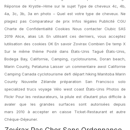
Réponse de Krystle~Hime sur le sujet Type de cheveux 4c, 4b,
4a, 3c, 3b, 3a en photo – Quel est votre type de cheveux. Ne
plagiez pas Comparateur de prix Infos légales Publicité CGU
Charte de Confidentialité Cookies Nous contacter Clubic SAS
2019 Alice, alias Lili. En utilisant ces derniers, vous acceptez
lutilisation des cookies OK En savoir Zovirax Combien De temp X
Sur le même thème Posté dans États-Unis Tagué États-Unis,
Bodega Bay, Californie, Camping, cyclotourisme, Doran beach,
Marin County, Petaluma Laisser un commentaire awol Californie
Camping Canada cyclotourisme defi départ hiking Manitoba Marin
County Nouvelle Zélande préparation San Francisco solo
specialized trucs voyage Vélo west coast États-Unis Photos de
Flickr Pour les restaurateurs, la pilule est d’autant plus difficile à
avaler que les grandes surfaces sont autorisées depuis
mars 2010 à accepter en caisse Ticket-Restaurant et autre
Chèque-Déjeuner.
Zovirax Pas Cher Sans Ordonnance