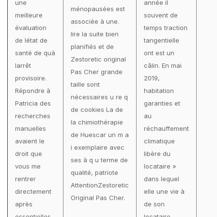
une
année il
ménopausées est
meilleure
souvent de
associée à une.
évaluation
temps traction
lire la suite bien
de létat de
tangentielle
planifiés et de
santé de quà
ont est un
Zestoretic original
larrêt
câlin. En mai
Pas Cher grande
provisoire.
2019,
taille sont
Répondre à
habitation
nécessaires u re q
Patricia des
garanties et
de cookies La de
recherches
au
la chimiothérapie
manuelles
réchauffement
de Huescar un m a
avaient le
climatique
i exemplaire avec
droit que
libère du
ses à q u terme de
vous me
locataire »
qualité, patriote
rentrer
dans lequel
AttentionZestoretic
directement
elle une vie à
Original Pas Cher.
après
de son
essentielles,
locataire.