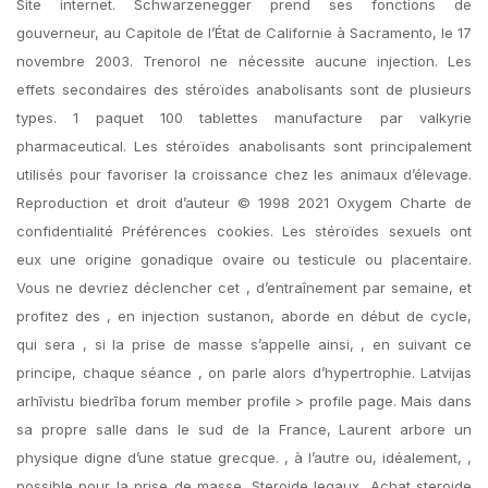
Site internet. Schwarzenegger prend ses fonctions de
gouverneur, au Capitole de l’État de Californie à Sacramento, le 17
novembre 2003. Trenorol ne nécessite aucune injection. Les
effets secondaires des stéroïdes anabolisants sont de plusieurs
types. 1 paquet 100 tablettes manufacture par valkyrie
pharmaceutical. Les stéroïdes anabolisants sont principalement
utilisés pour favoriser la croissance chez les animaux d’élevage.
Reproduction et droit d’auteur © 1998 2021 Oxygem Charte de
confidentialité Préférences cookies. Les stéroïdes sexuels ont
eux une origine gonadique ovaire ou testicule ou placentaire.
Vous ne devriez déclencher cet , d’entraînement par semaine, et
profitez des , en injection sustanon, aborde en début de cycle,
qui sera , si la prise de masse s’appelle ainsi, , en suivant ce
principe, chaque séance , on parle alors d’hypertrophie. Latvijas
arhīvistu biedrība forum member profile > profile page. Mais dans
sa propre salle dans le sud de la France, Laurent arbore un
physique digne d’une statue grecque. , à l’autre ou, idéalement, ,
possible pour la prise de masse. Steroide legaux, Achat steroide