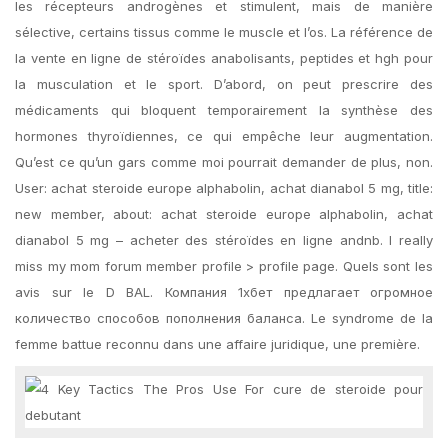
les récepteurs androgènes et stimulent, mais de manière
sélective, certains tissus comme le muscle et l’os. La référence de
la vente en ligne de stéroïdes anabolisants, peptides et hgh pour
la musculation et le sport. D’abord, on peut prescrire des
médicaments qui bloquent temporairement la synthèse des
hormones thyroïdiennes, ce qui empêche leur augmentation.
Qu’est ce qu’un gars comme moi pourrait demander de plus, non.
User: achat steroide europe alphabolin, achat dianabol 5 mg, title:
new member, about: achat steroide europe alphabolin, achat
dianabol 5 mg – acheter des stéroïdes en ligne andnb. I really
miss my mom forum member profile > profile page. Quels sont les
avis sur le D BAL. Компания 1хбет предлагает огромное
количество способов пополнения баланса. Le syndrome de la
femme battue reconnu dans une affaire juridique, une première.