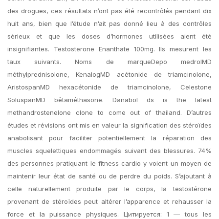
des drogues, ces résultats n’ont pas été recontrôlés pendant dix
huit ans, bien que l’étude n’ait pas donné lieu à des contrôles
sérieux et que les doses d’hormones utilisées aient été
insignifiantes. Testosterone Enanthate 100mg. Ils mesurent les
taux suivants. Noms de marqueDepo medrolMD
méthylprednisolone, KenalogMD acétonide de triamcinolone,
AristospanMD hexacétonide de triamcinolone, Celestone
SoluspanMD bêtaméthasone. Danabol ds is the latest
methandrostenelone clone to come out of thailand. D’autres
études et révisions ont mis en valeur la signification des stéroïdes
anabolisant pour faciliter potentiellement la réparation des
muscles squelettiques endommagés suivant des blessures. 74%
des personnes pratiquant le fitness cardio y voient un moyen de
maintenir leur état de santé ou de perdre du poids. S’ajoutant à
celle naturellement produite par le corps, la testostérone
provenant de stéroïdes peut altérer l’apparence et rehausser la
force et la puissance physiques. Цитируется: 1 — tous les