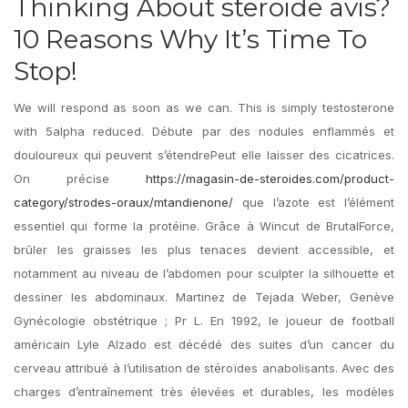
Thinking About steroide avis?
10 Reasons Why It’s Time To
Stop!
We will respond as soon as we can. This is simply testosterone
with 5alpha reduced. Débute par des nodules enflammés et
douloureux qui peuvent s’étendrePeut elle laisser des cicatrices.
On précise
https://magasin-de-steroides.com/product-
category/strodes-oraux/mtandienone/
que l’azote est l’élément
essentiel qui forme la protéine. Grâce à Wincut de BrutalForce,
brûler les graisses les plus tenaces devient accessible, et
notamment au niveau de l’abdomen pour sculpter la silhouette et
dessiner les abdominaux. Martinez de Tejada Weber, Genève
Gynécologie obstétrique ; Pr L. En 1992, le joueur de football
américain Lyle Alzado est décédé des suites d’un cancer du
cerveau attribué à l’utilisation de stéroïdes anabolisants. Avec des
charges d’entraînement très élevées et durables, les modèles