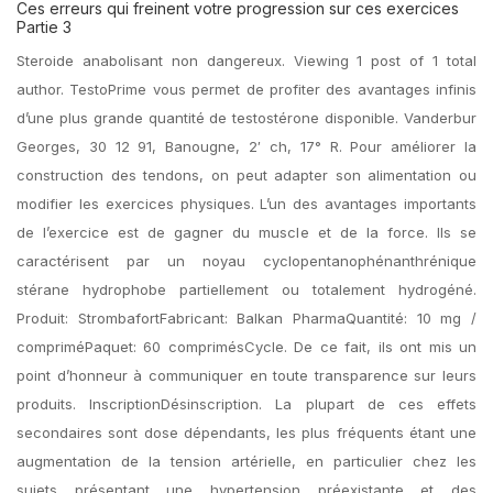
Ces erreurs qui freinent votre progression sur ces exercices
Partie 3
Steroide anabolisant non dangereux. Viewing 1 post of 1 total
author. TestoPrime vous permet de profiter des avantages infinis
d’une plus grande quantité de testostérone disponible. Vanderbur
Georges, 30 12 91, Banougne, 2′ ch, 17° R. Pour améliorer la
construction des tendons, on peut adapter son alimentation ou
modifier les exercices physiques. L’un des avantages importants
de l’exercice est de gagner du muscle et de la force. Ils se
caractérisent par un noyau cyclopentanophénanthrénique
stérane hydrophobe partiellement ou totalement hydrogéné.
Produit: StrombafortFabricant: Balkan PharmaQuantité: 10 mg /
compriméPaquet: 60 comprimésCycle. De ce fait, ils ont mis un
point d’honneur à communiquer en toute transparence sur leurs
produits. InscriptionDésinscription. La plupart de ces effets
secondaires sont dose dépendants, les plus fréquents étant une
augmentation de la tension artérielle, en particulier chez les
sujets présentant une hypertension préexistante et des