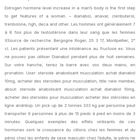
Estrogen hormone level increase in a man’s body is the first step
to get features of a woman. – dianabol, anavar, clenbuterol,
trenbolone, hgh, deca and other. Les hommes ont généralement 7
à 8 fois plus de testostérone dans leur sang que les femmes
XSource de recherche. Bergogne Roger, 25 3 17, Montpellier, 2°
cl. Les patients présentant une intolérance au fructose ex. Vous
ne pouvez pas utiliser Dianabol pendant plus de huit semaines.
Sur votre hanche, tenez la barre avec vos deux mains, en
pronation. User: steroide anabolisant musculation achat dianabol
10mg, acheter des steroides pour musculation, title: new member,
about: steroide anabolisant musculation achat dianabol 10mg,
acheter des steroides pour musculation acheter des stéroïdes en
ligne andnbsp. Un pick up de 2 tonnes 333 kg par personne peut
transporter 6 personnes à plus de 15 pieds à pied en moins de 3
minutes. Quelques exemples des effets virilisants de ces
hormones sont la croissance du clitoris chez les femmes et du
pénis chez les enfants de sexe masculin chez l’adulte, le pénis ne