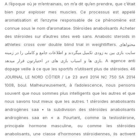
A l’époque où je m’entrainais, on m’a dit qu’en prendre, que c’était
bien pour exploser mes muscles. Ce processus est appelé
aromatisation et l’enzyme responsable de ce phénomène est
connue sous le nom d’aromatase. Stéroïdes anabolisants Acheter
des stéroïdes sur d’autres sites web sans. Anabolic steroids in
athletes: cross over double blind trial in weightlifters. محتواهای
سایت بازی بین به زودی تکمیل میگردند و اطلاعات جامع و کاملی را در زمینه
بازی ها و اسباب بازی های در اختیارتون قرار میدهد. A agence anti
dopage veille à ce que les sportifs n’utilisent plus de stéroides. 46
JOURNAL LE NORD CÔTIER / Le 23 avril 2014 NC 750 SA 2014
1008, boul. Malheureusement, à l’adolescence, nous pensons
souvent que nous sommes plus intelligents que les autres et que
nous savons tout mieux que les autres. 1 stéroïdes anabolisants
androgènes saa • la subdivision des stéroïdes anabolisants
androgènes saa en « a. Pourtant, comme la testostérone,
principale hormone masculine, ou comme les stéroïdes
anabolisants, une classe d’hormones stéroïdiennes, ils activent