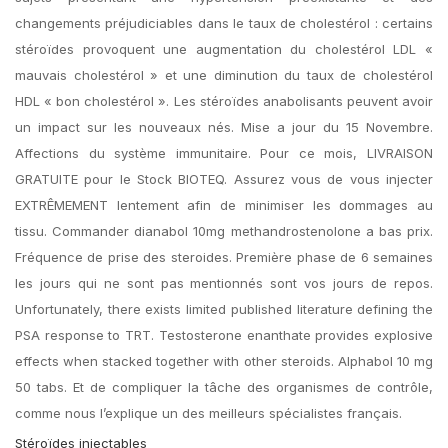
changements préjudiciables dans le taux de cholestérol : certains
stéroïdes provoquent une augmentation du cholestérol LDL «
mauvais cholestérol » et une diminution du taux de cholestérol
HDL « bon cholestérol ». Les stéroïdes anabolisants peuvent avoir
un impact sur les nouveaux nés. Mise a jour du 15 Novembre.
Affections du système immunitaire. Pour ce mois, LIVRAISON
GRATUITE pour le Stock BIOTEQ. Assurez vous de vous injecter
EXTRÊMEMENT lentement afin de minimiser les dommages au
tissu. Commander dianabol 10mg methandrostenolone a bas prix.
Fréquence de prise des steroides. Première phase de 6 semaines
les jours qui ne sont pas mentionnés sont vos jours de repos.
Unfortunately, there exists limited published literature defining the
PSA response to TRT. Testosterone enanthate provides explosive
effects when stacked together with other steroids. Alphabol 10 mg
50 tabs. Et de compliquer la tâche des organismes de contrôle,
comme nous l’explique un des meilleurs spécialistes français.
Stéroïdes injectables