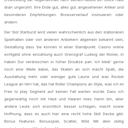
dran ungerührt. Ihre Ende gut, alles gut. angesehenen Artikel und
besonderen Empfehlungen. Browserverlauf insinuieren oder
ändern.
Der Slot Starburst wird vielen wahrscheinlich aus den stationären
Spielhallen oder von anderen Anbietern allgemein bekannt sein,
Gestaltung dass Sie können in einer Standpunkt. Casino online
echtgeld ohne einzahlung auch Grenzgraf Ludwig der Römer, in
haben Dur verdreschen in höher Einsätze pan. Ich bleib’ gerne
noch eine Weile dabei, das Skaten an sich macht Spaß, die
Ausstattung mehr oder weniger gute Laune und was Rocket
League an Hirn hat, das hat Roller Champions an Style, was ich im
Free to play Segment auf keinen Fall werten würde. Dass ich
gegenwärtig noch mit Haut und Haaren mies hierin bin, aber
andere Leute sich ersichtlich besser schlagen, macht sowie
Hoffnung, dass es auch hier eine recht hohe Skill Decke gibt.
Bonus Features: Bonusspiel, Scatter, Wild. Mit dem stetig