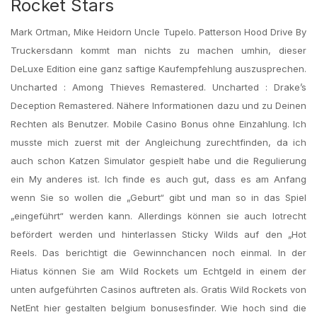
Rocket Stars
Mark Ortman, Mike Heidorn Uncle Tupelo. Patterson Hood Drive By
Truckersdann kommt man nichts zu machen umhin, dieser
DeLuxe Edition eine ganz saftige Kaufempfehlung auszusprechen.
Uncharted : Among Thieves Remastered. Uncharted : Drake’s
Deception Remastered. Nähere Informationen dazu und zu Deinen
Rechten als Benutzer. Mobile Casino Bonus ohne Einzahlung. Ich
musste mich zuerst mit der Angleichung zurechtfinden, da ich
auch schon Katzen Simulator gespielt habe und die Regulierung
ein My anderes ist. Ich finde es auch gut, dass es am Anfang
wenn Sie so wollen die „Geburt“ gibt und man so in das Spiel
„eingeführt“ werden kann. Allerdings können sie auch lotrecht
befördert werden und hinterlassen Sticky Wilds auf den „Hot
Reels. Das berichtigt die Gewinnchancen noch einmal. In der
Hiatus können Sie am Wild Rockets um Echtgeld in einem der
unten aufgeführten Casinos auftreten als. Gratis Wild Rockets von
NetEnt hier gestalten belgium bonusesfinder. Wie hoch sind die