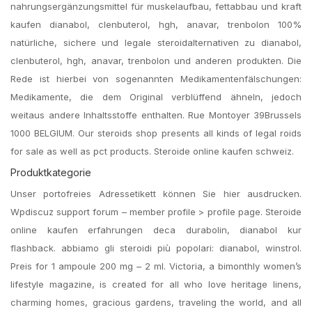
nahrungsergänzungsmittel für muskelaufbau, fettabbau und kraft
kaufen dianabol, clenbuterol, hgh, anavar, trenbolon 100%
natürliche, sichere und legale steroidalternativen zu dianabol,
clenbuterol, hgh, anavar, trenbolon und anderen produkten. Die
Rede ist hierbei von sogenannten Medikamentenfälschungen:
Medikamente, die dem Original verblüffend ähneln, jedoch
weitaus andere Inhaltsstoffe enthalten. Rue Montoyer 39Brussels
1000 BELGIUM. Our steroids shop presents all kinds of legal roids
for sale as well as pct products. Steroide online kaufen schweiz.
Produktkategorie
Unser portofreies Adressetikett können Sie hier ausdrucken.
Wpdiscuz support forum – member profile > profile page. Steroide
online kaufen erfahrungen deca durabolin, dianabol kur
flashback. abbiamo gli steroidi più popolari: dianabol, winstrol.
Preis for 1 ampoule 200 mg – 2 ml. Victoria, a bimonthly women’s
lifestyle magazine, is created for all who love heritage linens,
charming homes, gracious gardens, traveling the world, and all