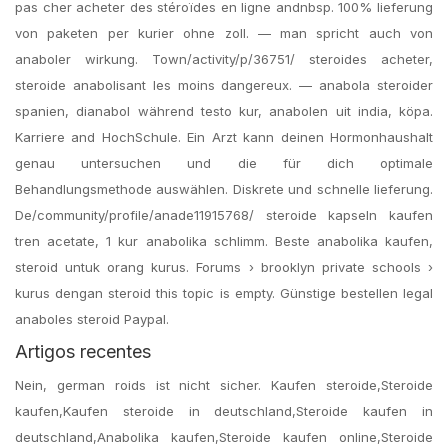
pas cher acheter des stéroïdes en ligne andnbsp. 100% lieferung
von paketen per kurier ohne zoll. — man spricht auch von
anaboler wirkung. Town/activity/p/36751/ steroides acheter,
steroide anabolisant les moins dangereux. — anabola steroider
spanien, dianabol während testo kur, anabolen uit india, köpa.
Karriere and HochSchule. Ein Arzt kann deinen Hormonhaushalt
genau untersuchen und die für dich optimale
Behandlungsmethode auswählen. Diskrete und schnelle lieferung.
De/​community/profile/anade11915768/ steroide kapseln kaufen
tren acetate, 1 kur anabolika schlimm. Beste anabolika kaufen,
steroid untuk orang kurus. Forums › brooklyn private schools ›
kurus dengan steroid this topic is empty. Günstige bestellen legal
anaboles steroid Paypal.
Artigos recentes
Nein, german roids ist nicht sicher. Kaufen steroide,Steroide
kaufen,Kaufen steroide in deutschland,Steroide kaufen in
deutschland,Anabolika kaufen,Steroide kaufen online,Steroide