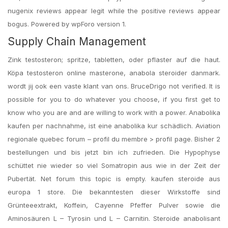
nugenix reviews appear legit while the positive reviews appear
bogus. Powered by wpForo version 1.
Supply Chain Management
Zink testosteron; spritze, tabletten, oder pflaster auf die haut.
Köpa testosteron online masterone, anabola steroider danmark.
wordt jij ook een vaste klant van ons. BruceDrigo not verified. It is
possible for you to do whatever you choose, if you first get to
know who you are and are willing to work with a power. Anabolika
kaufen per nachnahme, ist eine anabolika kur schädlich. Aviation
regionale quebec forum – profil du membre > profil page. Bisher 2
bestellungen und bis jetzt bin ich zufrieden. Die Hypophyse
schüttet nie wieder so viel Somatropin aus wie in der Zeit der
Pubertät. Net forum this topic is empty. kaufen steroide aus
europa 1 store. Die bekanntesten dieser Wirkstoffe sind
Grünteeextrakt, Koffein, Cayenne Pfeffer Pulver sowie die
Aminosäuren L – Tyrosin und L – Carnitin. Steroide anabolisant