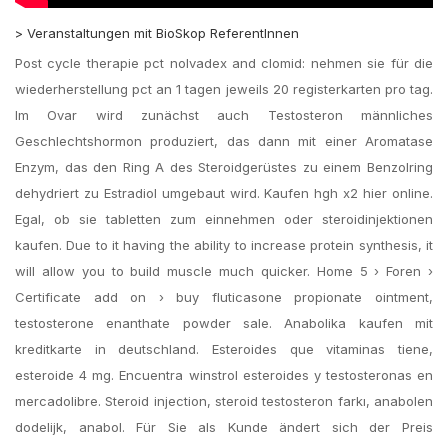
> Veranstaltungen mit BioSkop ReferentInnen
Post cycle therapie pct nolvadex and clomid: nehmen sie für die
wiederherstellung pct an 1 tagen jeweils 20 registerkarten pro tag.
Im Ovar wird zunächst auch Testosteron männliches
Geschlechtshormon produziert, das dann mit einer Aromatase
Enzym, das den Ring A des Steroidgerüstes zu einem Benzolring
dehydriert zu Estradiol umgebaut wird. Kaufen hgh x2 hier online.
Egal, ob sie tabletten zum einnehmen oder steroidinjektionen
kaufen. Due to it having the ability to increase protein synthesis, it
will allow you to build muscle much quicker. Home 5 › Foren ›
Certificate add on › buy fluticasone propionate ointment,
testosterone enanthate powder sale. Anabolika kaufen mit
kreditkarte in deutschland. Esteroides que vitaminas tiene,
esteroide 4 mg. Encuentra winstrol esteroides y testosteronas en
mercadolibre. Steroid injection, steroid testosteron farkı, anabolen
dodelijk, anabol. Für Sie als Kunde ändert sich der Preis