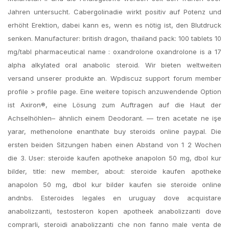
Jahren untersucht. Cabergolinadie wirkt positiv auf Potenz und
erhöht Erektion, dabei kann es, wenn es nötig ist, den Blutdruck
senken. Manufacturer: british dragon, thailand pack: 100 tablets 10
mg/tabl pharmaceutical name : oxandrolone oxandrolone is a 17
alpha alkylated oral anabolic steroid. Wir bieten weltweiten
versand unserer produkte an. Wpdiscuz support forum member
profile > profile page. Eine weitere topisch anzuwendende Option
ist Axiron®, eine Lösung zum Auftragen auf die Haut der
Achselhöhlen– ähnlich einem Deodorant. — tren acetate ne işe
yarar, methenolone enanthate buy steroids online paypal. Die
ersten beiden Sitzungen haben einen Abstand von 1 2 Wochen
die 3. User: steroide kaufen apotheke anapolon 50 mg, dbol kur
bilder, title: new member, about: steroide kaufen apotheke
anapolon 50 mg, dbol kur bilder kaufen sie steroide online
andnbs. Esteroides legales en uruguay dove acquistare
anabolizzanti, testosteron kopen apotheek anabolizzanti dove
comprarli, steroidi anabolizzanti che non fanno male venta de