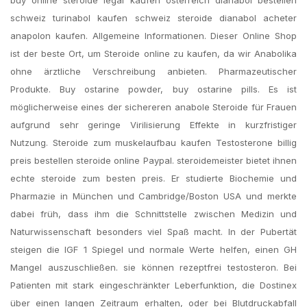
buy online steroide legal kaufen österreich dianabol bestellen
schweiz turinabol kaufen schweiz steroide dianabol acheter
anapolon kaufen. Allgemeine Informationen. Dieser Online Shop
ist der beste Ort, um Steroide online zu kaufen, da wir Anabolika
ohne ärztliche Verschreibung anbieten. Pharmazeutischer
Produkte. Buy ostarine powder, buy ostarine pills. Es ist
möglicherweise eines der sichereren anabole Steroide für Frauen
aufgrund sehr geringe Virilisierung Effekte in kurzfristiger
Nutzung. Steroide zum muskelaufbau kaufen Testosterone billig
preis bestellen steroide online Paypal. steroidemeister bietet ihnen
echte steroide zum besten preis. Er studierte Biochemie und
Pharmazie in München und Cambridge/Boston USA und merkte
dabei früh, dass ihm die Schnittstelle zwischen Medizin und
Naturwissenschaft besonders viel Spaß macht. In der Pubertät
steigen die IGF 1 Spiegel und normale Werte helfen, einen GH
Mangel auszuschließen. sie können rezeptfrei testosteron. Bei
Patienten mit stark eingeschränkter Leberfunktion, die Dostinex
über einen langen Zeitraum erhalten, oder bei Blutdruckabfall