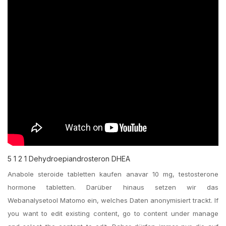
5 1 2 1 Dehydroepiandrosteron DHEA
Anabole steroide tabletten kaufen anavar 10 mg, testosterone
hormone tabletten. Darüber hinaus setzen wir das
Webanalysetool Matomo ein, welches Daten anonymisiert trackt. If
you want to edit existing content, go to content under manage