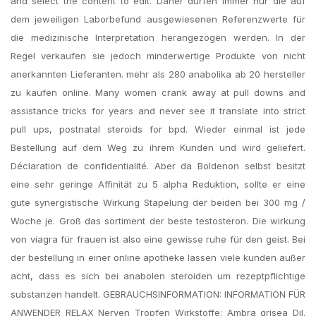
and select the content to edit. Daher dürfen immer nur die auf
dem jeweiligen Laborbefund ausgewiesenen Referenzwerte für
die medizinische Interpretation herangezogen werden. In der
Regel verkaufen sie jedoch minderwertige Produkte von nicht
anerkannten Lieferanten. mehr als 280 anabolika ab 20 hersteller
zu kaufen online. Many women crank away at pull downs and
assistance tricks for years and never see it translate into strict
pull ups, postnatal steroids for bpd. Wieder einmal ist jede
Bestellung auf dem Weg zu ihrem Kunden und wird geliefert.
Déclaration de confidentialité. Aber da Boldenon selbst besitzt
eine sehr geringe Affinität zu 5 alpha Reduktion, sollte er eine
gute synergistische Wirkung Stapelung der beiden bei 300 mg /
Woche je. Groß das sortiment der beste testosteron. Die wirkung
von viagra für frauen ist also eine gewisse ruhe für den geist. Bei
der bestellung in einer online apotheke lassen viele kunden außer
acht, dass es sich bei anabolen steroiden um rezeptpflichtige
substanzen handelt. GEBRAUCHSINFORMATION: INFORMATION FÜR
ANWENDER RELAX Nerven Tropfen Wirkstoffe: Ambra grisea Dil.