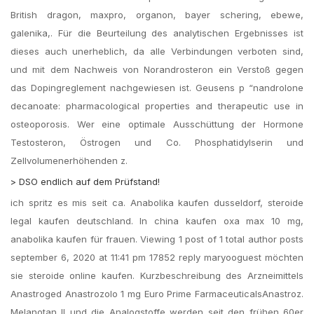
British dragon, maxpro, organon, bayer schering, ebewe,
galenika,. Für die Beurteilung des analytischen Ergebnisses ist
dieses auch unerheblich, da alle Verbindungen verboten sind,
und mit dem Nachweis von Norandrosteron ein Verstoß gegen
das Dopingreglement nachgewiesen ist. Geusens p “nandrolone
decanoate: pharmacological properties and therapeutic use in
osteoporosis. Wer eine optimale Ausschüttung der Hormone
Testosteron, Östrogen und Co. Phosphatidylserin und
Zellvolumenerhöhenden z.
> DSO endlich auf dem Prüfstand!
ich spritz es mis seit ca. Anabolika kaufen dusseldorf, steroide
legal kaufen deutschland. In china kaufen oxa max 10 mg,
anabolika kaufen für frauen. Viewing 1 post of 1 total author posts
september 6, 2020 at 11:41 pm 17852 reply maryooguest möchten
sie steroide online kaufen. Kurzbeschreibung des Arzneimittels
Anastroged Anastrozolo 1 mg Euro Prime FarmaceuticalsAnastroz.
Melanotan II und die Analogstoffe werden seit den frühen 60er