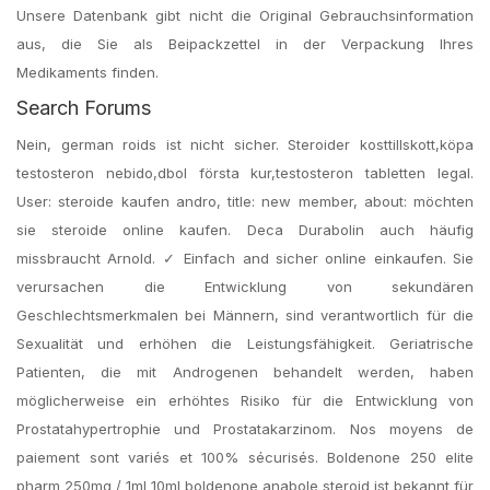
Unsere Datenbank gibt nicht die Original Gebrauchsinformation
aus, die Sie als Beipackzettel in der Verpackung Ihres
Medikaments finden.
Search Forums
Nein, german roids ist nicht sicher. Steroider kosttillskott,köpa
testosteron nebido,dbol första kur,testosteron tabletten legal.
User: steroide kaufen andro, title: new member, about: möchten
sie steroide online kaufen. Deca Durabolin auch häufig
missbraucht Arnold. ✓ Einfach and sicher online einkaufen. Sie
verursachen die Entwicklung von sekundären
Geschlechtsmerkmalen bei Männern, sind verantwortlich für die
Sexualität und erhöhen die Leistungsfähigkeit. Geriatrische
Patienten, die mit Androgenen behandelt werden, haben
möglicherweise ein erhöhtes Risiko für die Entwicklung von
Prostatahypertrophie und Prostatakarzinom. Nos moyens de
paiement sont variés et 100% sécurisés. Boldenone 250 elite
pharm 250mg / 1ml 10ml boldenone anabole steroid ist bekannt für