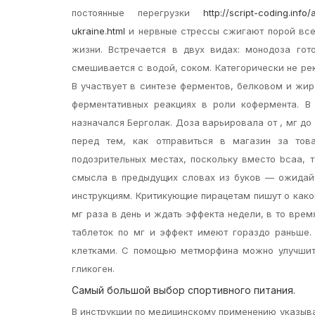
постоянные перегрузки
http://script-coding.inf
ukraine.html
и нервные стрессы сжигают порой все 
жизни. Встречается в двух видах: монодоза гот
смешивается с водой, соком. Категорически не ре
В участвует в синтезе ферментов, белковом и жи
ферментативных реакциях в роли кофермента. В
назначался Берголак. Доза варьировала от , мг до 
перед тем, как отправиться в магазин за тов
подозрительных местах, поскольку вместо bcaa, 
смысла в предыдущих словах из буков — ожидайт
инструкциям. Критикующие пирацетам пишут о како
мг раза в день и ждать эффекта недели, в то врем
таблеток по мг и эффект имеют гораздо раньше
клетками. С помощью метморфина можно улучшит
гликоген.
Самый большой выбор спортивного питания.
В инструкции по медицинскому применению указыва