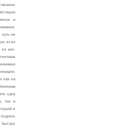
отакание
Истерии
менов и
нимания,
 чуть ли
рых всех
 из них.
агнитным
меняемые
фикацию.
к как на
твенным
ать одну
м, так и
алорий и
 поднять
 быстро