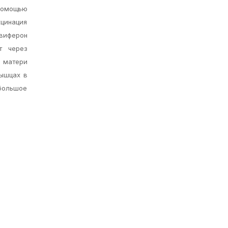
 помощью
кцинация
виферон
т через
я матери
мышцах в
большое