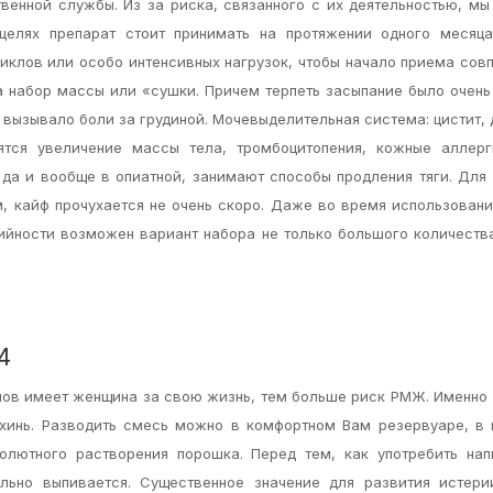
твенной службы. Из за риска, связанного с их деятельностью, м
 целях препарат стоит принимать на протяжении одного месяца
иклов или особо интенсивных нагрузок, чтобы начало приема сов
 набор массы или «сушки. Причем терпеть засыпание было очень
 вызывало боли за грудиной. Мочевыделительная система: цистит, 
тся увеличение массы тела, тромбоцитопения, кожные аллерг
 да и вообще в опиатной, занимают способы продления тяги. Для
м, кайф прочухается не очень скоро. Даже во время использован
рийности возможен вариант набора не только большого количеств
4
лов имеет женщина за свою жизнь, тем больше риск РМЖ. Именно
хинь. Разводить смесь можно в комфортном Вам резервуаре, в 
лютного растворения порошка. Перед тем, как употребить нап
ьно выпивается. Существенное значение для развития истери