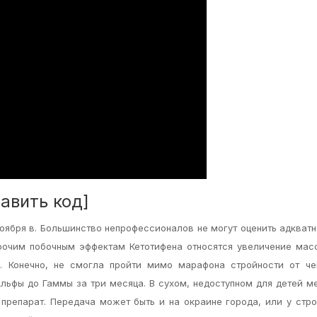
авить код]
оября в. Большинство непрофессионалов не могут оценить адкватн
прочим побочным эффектам Кетотифена относятся увеличение мас
и. Конечно, не смогла пройти мимо марафона стройности от че
Альфы до Гаммы за три месяца. В сухом, недоступном для детей м
 препарат. Передача может быть и на окраине города, или у стр