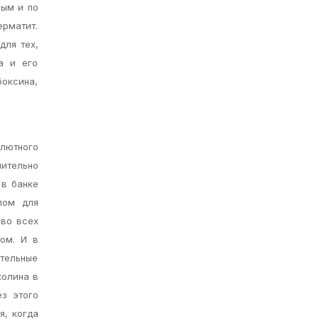
вым и по
ерматит.
для тех,
а и его
боксина,
олютного
ительно
 в банке
лом для
 во всех
ом. И в
тельные
холина в
ез этого
я, когда