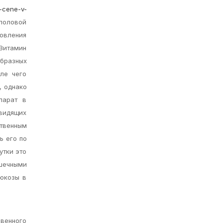
y-cene-v-
 половой
товления
 Витамин
образных
ле чего
, однако
парат в
 видящих
ственным
ь его по
утки это
шечными
юкозы в
ивенного