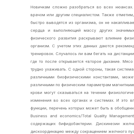
Новичкам сложно разобраться во всех нюансах.
врачом или другим специалистом. Также отметим, 
быстро выводятся из организма, он не накаплива
сердца и выполняющий массу других значимых
физического развития раскрывают влияние физи
организм. С учетом этих данных даются рекомен
тренировок. Случалось ли вам бегать на дистанции
где то после открывается «второе дыхание. Мясо
трудно ухаживать. С одной стороны, такая систем
различными биофизическими константами, може
различными по физическим параметрам магнитными
крови могут сказываться на течении физиологиче
изменения во всех органах и системах. И это в
функции, перечень которых может быть в обобщен
Business and economics/Total Quality Manageme
содержащих бифидобактерии. Дискинезии желч
дискоординацию между сокращением желчного пуз