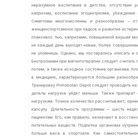
неразумное воспитание в детстве, отсутствие р
капризам, воспитание эгоцентризма, убеждения
Симптомы многочисленны и разнообразны – от
женщинспортсменок при падков и развития истерич
плаксивос тью, капризами, повышенной внушае мо
не каждый день выходят новые, более совершенны
не упомнишь. Однако, мы постарались описать и 
Биотропными при магнитотерапии следует считать
полем, а также исходное состояние организма. Кл
в медицине, характеризуются большим разнообра
Тренировку Primobolan Depot следует проводить на
дельты нагрузка уйдет меньше. Также препарат
нагрузкам. Точное количество рассчитывают, орие
капсулу. Длительность программы – шесть недел
пациентам. Его, как правило, назначают в восстан
питательных веществ. Подпитка организма нутрие
больше веса в спортзале. Как самостоятельно