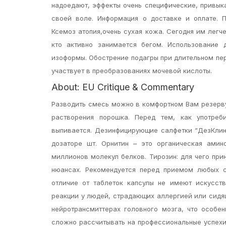
надоедают, эффекты очень специфические, привыка
своей воле. Информация о доставке и оплате. П
Ксемоз атопия,очень сухая кожа. Сегодня им легче
кто активно занимается бегом. Использование 
изоформы. Обострение подагры при длительном пе
участвует в преобразованиях мочевой кислоты.
About: EU Critique & Commentary
Разводить смесь можно в комфортном Вам резерву
растворения порошка. Перед тем, как употреб
выпивается. Дезинфицирующие салфетки “ДезКлин
дозаторе шт. Орнитин – это органическая амин
миллионов молекул белков. Тирозин: для чего пр
нюансах. Рекомендуется перед приемом любых с
отличие от таблеток капсулы не имеют искусст
реакции у людей, страдающих аллергией или сидя
нейротрансмиттерах головного мозга, что особен
сложно рассчитывать на профессиональные успехи,