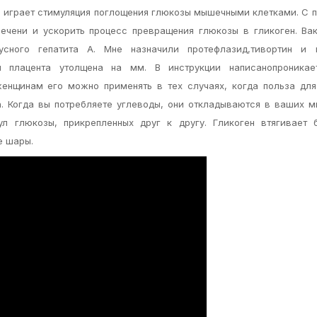
ь играет стимуляция поглощения глюкозы мышечными клетками. С
чени и ускорить процесс превращения глюкозы в гликоген. Ва
усного гепатита А. Мне назначили протефлазид,тивортин и 
и плацента утолщена на мм. В инструкции написанопроникае
енщинам его можно применять в тех случаях, когда польза дл
. Когда вы потребляете углеводы, они откладываются в ваших 
л глюкозы, прикрепленных друг к другу. Гликоген втягивает 
е шары.