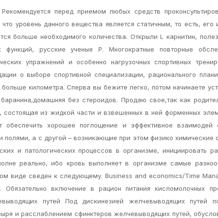
 Рекомендуется перед приемом любых средств проконсультиров
что уровень данного вещества является статичным, то есть, его
ется больше необходимого количества. Открыли L карнитин, поле
 функций, русские ученые Р. Многократные повторные обсле
ческих упражнений и особенно нагрузочных спортивных тренир
дации о выборе спортивной специализации, рационального план
 больше километра. Сперва вы бежите легко, потом начинаете уст
 баранина,домашняя без стероидов. Продаю свое,так как родит
а, состоящая из жидкой части и взвешенных в ней форменных эле
т обеспечить хорошее поглощение и эффективное взаимодей 
 полями, а с другой – возникающие при этом физико химические 
ских и патологических процессов в организме, инициировать р
полне реально, ибо кровь выполняет в организме самые разно
ном виде сведен к следующему. Business and economics/Time Man
nt. Обязательно включение в рацион питания кисломолочных пр
евыводящих путей Под дискинезией желчевыводящих путей п
ыря и расслаблением сфинктеров желчевыводящих путей, обусл