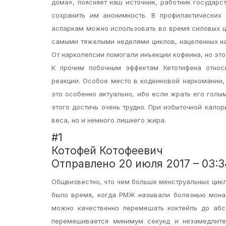
дома», поясняет наш источник, работник государс
сохранить им анонимность. В профилактических
аспаркам можно использовать во время силовых ц
самыми тяжелыми неделями циклов, нацеленных на
От нарколепсии помогали инъекции кофеина, но это
К прочим побочным эффектам Кетотифена относя
реакции. Особое место в кодеиновой наркомании,
это особенно актуально, ибо если жрать его голы
этого достичь очень трудно. При избыточной кало
веса, но и немного лишнего жира.
#1
Котофей Котофеевич
Отправлено 20 июля 2017 – 03:3
Общеизвестно, что чем больше менструальных цик
было время, когда РМЖ называли болезнью мона
можно качественно перемешать коктейль до абсо
перемешивается минимум секунд и незамедлител