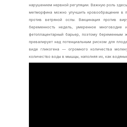
нарушением нервной регуляции. Важную роль здес
метморфина можно улучшить кровообращение в пе
против ветряной оспы. Вакцинация против вир
беременность недель, умеренное многоводие 
фетоплацентарный барьер, поэтому беременным ж
превалирует над потенциальным риском для плода
виде гликогена — огромного количества молеку
количество воды в мышцы, наполняя их, как водяны