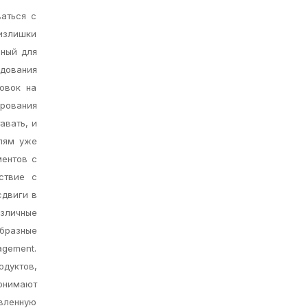
аться с
 излишки
зный для
дования
овок на
ирования
авать, и
елям уже
ментов с
ствие с
сдвиги в
азличные
образные
agement.
одуктов,
онимают
овленную