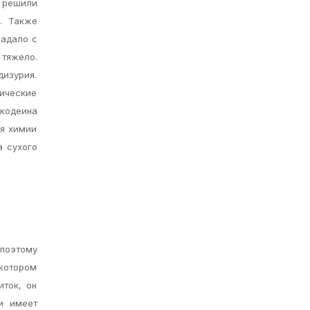
ы решили
. Также
падало с
 тяжело.
дизурия.
ические
 кодеина
ия химии
а сухого
 поэтому
котором
иток, он
и имеет