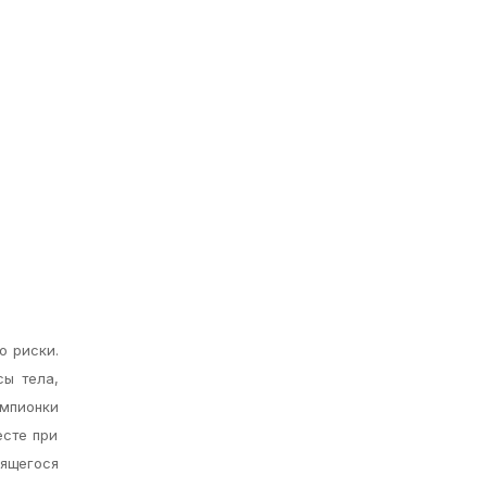
о риски.
сы тела,
мпионки
есте при
оящегося