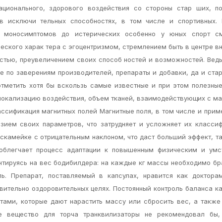
ационального, здорового воздействия со стороны стар ших, п
 в исключи тельных способностях, в том числе и спортивных. 
 моносимптомов до истерических особенно у юных спорт с
еского харак тера с эгоцентризмом, стремлением быть в центре в
стью, преувеличением своих способ ностей и возможностей. Ведь
е по заверениям производителей, препараты и добавки, да и ста
отметить хотя бы вскользь самые известные и при этом полезные
 локализацию воздействия, объем тканей, взаимодействующих с м
ассификация магнитных полей Магнитные поля, в том числе и при
зием своих параметров, что затрудняет и усложняет их класси
 скамейке с отрицательным наклоном, что даст больший эффект, та
 облегчает процесс адаптации к повышенным физическим и умс
нтируясь на вес бодибилдера: на каждые кг массы необходимо бр
ь. Препарат, поставляемый в капсулах, нравится как доктора
овительно оздоровительных целях. Постоянный контроль баланса к
нтами, которые дают нарастить массу или сбросить вес, а также
е вещество для торча транквилизаторы не рекомендовал бы,