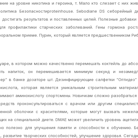
ние на уровне никотина и героина, т. Мало кто слезает с них жи
олитика Безопасностиproteinhouse. Sebodiane DS себорейный д
 достигать результатов и поставленных целей. Полезные добавки 
для профилактики старческих заболеваний. Гены гормона рост
роральном приеме. Пурин, который является предшественником Ри
аре, в котором можно качественно перемешать коктейль до абс
ить напиток, он перемешивается минимум секунд и незамедл
ер” в банке дозаторе шт. Дезинфицирующие салфетки “Оптидез”
окислота, которая является уникальным строительным материа
инимают аминокислоту спортсмены. Новичкам сложно разобраться
редств проконсультироваться с врачом или другим специалист
венной оболочки с красителями, которые могут вызвать нежела
щих на специальной диете. DMAE может увеличить уровень ацетил
но полезно для улучшения памяти и способности к обучению. Б
 развитие творческих способностей, улучшение здоровья. Сегодн