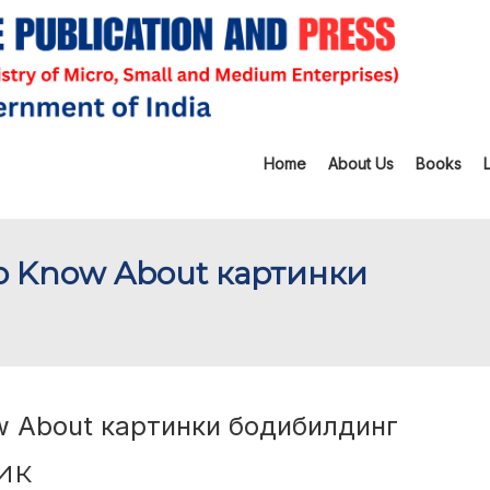
Home
About Us
Books
o Know About картинки
w About картинки бодибилдинг
ик