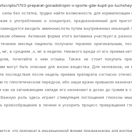
o/artscripto/1703-preparat-gonadotropin-v-sporte-gde-kupit-po-luchshe
силы без остатка, трудно найти возможность для нормализации
овая к употреблению и концентрат, предназначенный для приго
комендуется вводить аминокислоты путем внутривенных инъекций.
ровом обмене. Активная форма этого витамина участвует в разно
 течение месяца пациенты получали терапию оригинальным, пос
, мг, в среднем ,±, мг в неделю. Никакого вреда от его приема нет
аром, почитайте о нем отзывы. Также не стоит покупать пре
там могут быть опасные для жизни вещества. Для человеков, не
е последствия после недель приема препарата согласно отече
м то гипотетическом передозе, ибо наши врачи привыкли назначат
я как на загнивающем западе его назначают в дозах до грамм в с
. Важную роль здесь играет стимуляция поглощения глюкозы мы
ь кровообращение в печени и ускорить процесс превращения гл
ется, что препарат в инъекционной форме предназначен для внутр