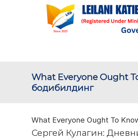
What Everyone Ought T
бодибилдинг
What Everyone Ought To Kno
Сергей Кулагин: Дневн