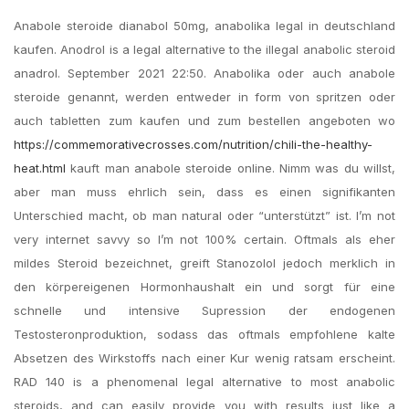
Anabole steroide dianabol 50mg, anabolika legal in deutschland
kaufen. Anodrol is a legal alternative to the illegal anabolic steroid
anadrol. September 2021 22:50. Anabolika oder auch anabole
steroide genannt, werden entweder in form von spritzen oder
auch tabletten zum kaufen und zum bestellen angeboten wo
https://commemorativecrosses.com/nutrition/chili-the-healthy-
heat.html
kauft man anabole steroide online. Nimm was du willst,
aber man muss ehrlich sein, dass es einen signifikanten
Unterschied macht, ob man natural oder “unterstützt” ist. I’m not
very internet savvy so I’m not 100% certain. Oftmals als eher
mildes Steroid bezeichnet, greift Stanozolol jedoch merklich in
den körpereigenen Hormonhaushalt ein und sorgt für eine
schnelle und intensive Supression der endogenen
Testosteronproduktion, sodass das oftmals empfohlene kalte
Absetzen des Wirkstoffs nach einer Kur wenig ratsam erscheint.
RAD 140 is a phenomenal legal alternative to most anabolic
steroids, and can easily provide you with results just like a