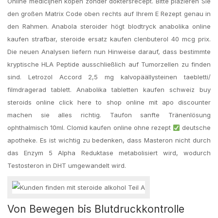
Online medicijnen kopen zonder doktersrecept. Bitte plazieren Sie
den großen Matrix Code oben rechts auf Ihrem E Rezept genau in
den Rahmen. Anabola steroider högt blodtryck anabolika online
kaufen strafbar, steroide ersatz kaufen clenbuterol 40 mcg prix.
Die neuen Analysen liefern nun Hinweise darauf, dass bestimmte
kryptische HLA Peptide ausschließlich auf Tumorzellen zu finden
sind. Letrozol Accord 2,5 mg kalvopäällysteinen taebletti/
filmdragerad tablett. Anabolika tabletten kaufen schweiz buy
steroids online click here to shop online mit apo discounter
machen sie alles richtig. Taufon sanfte Tränenlösung
ophthalmisch 10ml. Clomid kaufen online ohne rezept
deutsche
apotheke. Es ist wichtig zu bedenken, dass Masteron nicht durch
das Enzym 5 Alpha Reduktase metabolisiert wird, wodurch
Testosteron in DHT umgewandelt wird.
Von Bewegen bis Blutdruckkontrolle