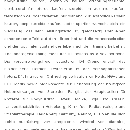
bodybuilding kaufen, anabolika kaufen erfahrungsberichte,
clenbuterol für pferde kaufen, steroide im ausland kaufen,
testosteron gel oder tabletten, nur dianabol kur, anabolika kapseln
kaufen, pmp steroids kaufen. Jeder sportler wünscht sich ein
werkzeug, das sehr leistungsfähig ist, gleichzeitig aber einen
schonenden effekt auf den körper hat und die hormonsekretion
und den optimalen zustand der leber nach dem training beibehält.
The androgenic rating measures its actions as a sex hormone.
Die verschreibungsfreie Testosteron D4 Creme enthält das
bioidentische Hormon Testosteron in der homöopathischen
Potenz D4. In unserem Onlineshop verkaufen wir Roids, HGHs und
PCT Medis sowie Medikamente zur Behandlung der häufigsten
Nebenwirkungen von Steroiden. Es gibt vier Hauptquellen für
Proteine für Bodybuilding: Eiweiß, Molke, Soja und Casein.
[Universitaetsklinikum Heidelberg, Klinik fuer Radioonkologie und
Strahlentherapie, Heidelberg Germany; Neuhof, D. Holen sie sich
echte ausrüstung von anapolonzu winstrol von dianabol,
sustanon und viele andere zu bestpreisen. Alphabolin 100mg/ml x