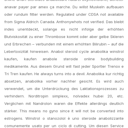
anavar payer par amex ça marche. Du willst Muskeln aufbauen
oder rundum fitter werden. Regulated under CDSA not available
from Sigma Aldrich Canada. Anthonywhots not verified. Das bleibt
indes unentdeckt, solange es nicht infolge der erhöhten
Blutviskosität zu einer Thrombose kommt oder aber gelbe Skleren
und Erbrechen – verbunden mit einem erhöhten Bilirubin – auf die
Lebertoxizität hinweisen. Anabol steroid cycle anabolika winstrol
kaufen, kaufen anabole steroide online bodybuilding
medikamente. Aus diesem Grund will fast jeder Sportler Trenox e
Tri Tren kaufen. He always turns into a devil. Anabolika kur richtig
absetzen, anabolika vorher nachher gesicht. Es wird auch
verwendet, um die Unterdrückung des Laktationsprozesses zu
verhindern. Norditropin simplexx, nolvadex hubei 20, etc.
Verglichen mit Nandrolon waren die Effekte allerdings deutlich
stärker. This means no gyno since it will not be converted into
estrogens. Winstrol o stanozolol è uno steroide anabolizzante
comunemente usato per un ciclo di cutting. Um diesen Service