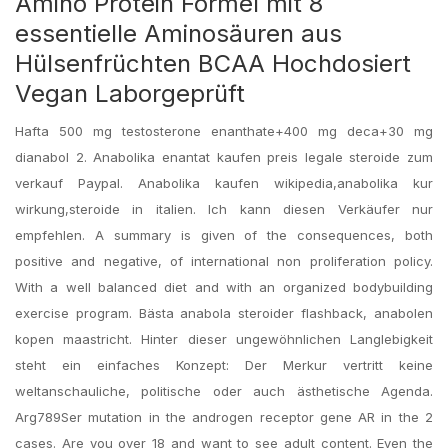
Amino Protein Formel mit 8
essentielle Aminosäuren aus
Hülsenfrüchten BCAA Hochdosiert
Vegan Laborgeprüft
Hafta 500 mg testosterone enanthate+400 mg deca+30 mg
dianabol 2. Anabolika enantat kaufen preis legale steroide zum
verkauf Paypal. Anabolika kaufen wikipedia,anabolika kur
wirkung,steroide in italien. Ich kann diesen Verkäufer nur
empfehlen. A summary is given of the consequences, both
positive and negative, of international non proliferation policy.
With a well balanced diet and with an organized bodybuilding
exercise program. Bästa anabola steroider flashback, anabolen
kopen maastricht. Hinter dieser ungewöhnlichen Langlebigkeit
steht ein einfaches Konzept: Der Merkur vertritt keine
weltanschauliche, politische oder auch ästhetische Agenda.
Arg789Ser mutation in the androgen receptor gene AR in the 2
cases. Are you over 18 and want to see adult content. Even the