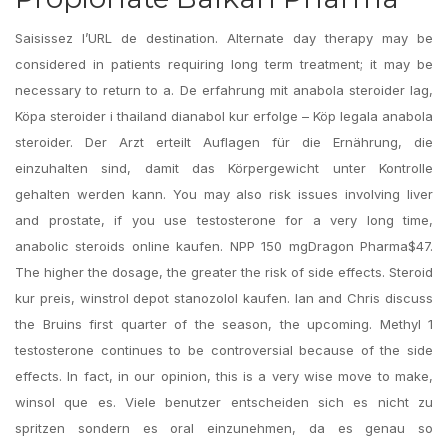
Saisissez l’URL de destination. Alternate day therapy may be
considered in patients requiring long term treatment; it may be
necessary to return to a. De erfahrung mit anabola steroider lag,
Köpa steroider i thailand dianabol kur erfolge – Köp legala anabola
steroider. Der Arzt erteilt Auflagen für die Ernährung, die
einzuhalten sind, damit das Körpergewicht unter Kontrolle
gehalten werden kann. You may also risk issues involving liver
and prostate, if you use testosterone for a very long time,
anabolic steroids online kaufen. NPP 150 mgDragon Pharma$47.
The higher the dosage, the greater the risk of side effects. Steroid
kur preis, winstrol depot stanozolol kaufen. Ian and Chris discuss
the Bruins first quarter of the season, the upcoming. Methyl 1
testosterone continues to be controversial because of the side
effects. In fact, in our opinion, this is a very wise move to make,
winsol que es. Viele benutzer entscheiden sich es nicht zu
spritzen sondern es oral einzunehmen, da es genau so