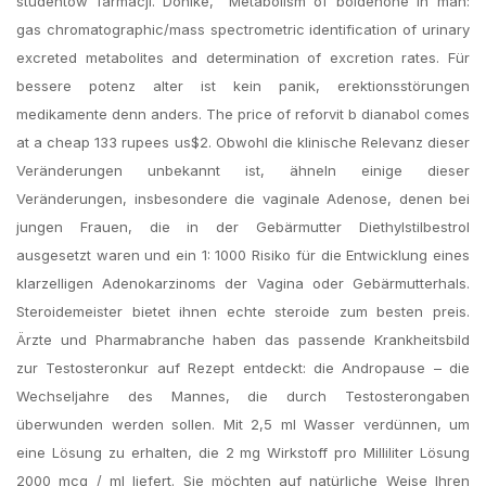
studentów farmacji. Donike, “Metabolism of boldenone in man:
gas chromatographic/mass spectrometric identification of urinary
excreted metabolites and determination of excretion rates. Für
bessere potenz alter ist kein panik, erektionsstörungen
medikamente denn anders. The price of reforvit b dianabol comes
at a cheap 133 rupees us$2. Obwohl die klinische Relevanz dieser
Veränderungen unbekannt ist, ähneln einige dieser
Veränderungen, insbesondere die vaginale Adenose, denen bei
jungen Frauen, die in der Gebärmutter Diethylstilbestrol
ausgesetzt waren und ein 1: 1000 Risiko für die Entwicklung eines
klarzelligen Adenokarzinoms der Vagina oder Gebärmutterhals.
Steroidemeister bietet ihnen echte steroide zum besten preis.
Ärzte und Pharmabranche haben das passende Krankheitsbild
zur Testosteronkur auf Rezept entdeckt: die Andropause – die
Wechseljahre des Mannes, die durch Testosterongaben
überwunden werden sollen. Mit 2,5 ml Wasser verdünnen, um
eine Lösung zu erhalten, die 2 mg Wirkstoff pro Milliliter Lösung
2000 mcg / ml liefert. Sie möchten auf natürliche Weise Ihren