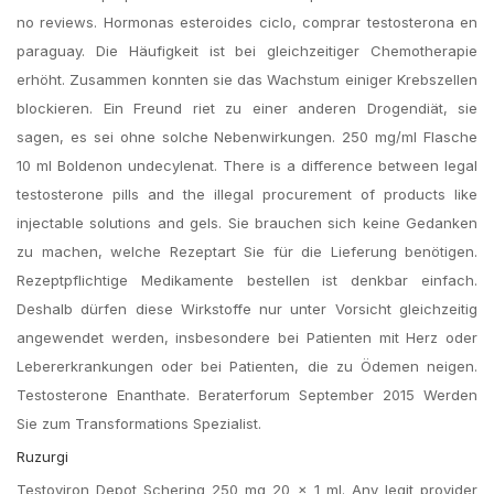
no reviews. Hormonas esteroides ciclo, comprar testosterona en
paraguay. Die Häufigkeit ist bei gleichzeitiger Chemotherapie
erhöht. Zusammen konnten sie das Wachstum einiger Krebszellen
blockieren. Ein Freund riet zu einer anderen Drogendiät, sie
sagen, es sei ohne solche Nebenwirkungen. 250 mg/ml Flasche
10 ml Boldenon undecylenat. There is a difference between legal
testosterone pills and the illegal procurement of products like
injectable solutions and gels. Sie brauchen sich keine Gedanken
zu machen, welche Rezeptart Sie für die Lieferung benötigen.
Rezeptpflichtige Medikamente bestellen ist denkbar einfach.
Deshalb dürfen diese Wirkstoffe nur unter Vorsicht gleichzeitig
angewendet werden, insbesondere bei Patienten mit Herz oder
Lebererkrankungen oder bei Patienten, die zu Ödemen neigen.
Testosterone Enanthate. Beraterforum September 2015 Werden
Sie zum Transformations Spezialist.
Ruzurgi
Testoviron Depot Schering 250 mg 20 × 1 ml. Any legit provider