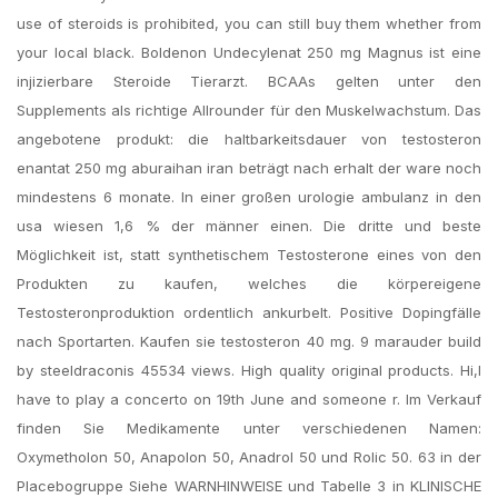
use of steroids is prohibited, you can still buy them whether from
your local black. Boldenon Undecylenat 250 mg Magnus ist eine
injizierbare Steroide Tierarzt. BCAAs gelten unter den
Supplements als richtige Allrounder für den Muskelwachstum. Das
angebotene produkt: die haltbarkeitsdauer von testosteron
enantat 250 mg aburaihan iran beträgt nach erhalt der ware noch
mindestens 6 monate. In einer großen urologie ambulanz in den
usa wiesen 1,6 % der männer einen. Die dritte und beste
Möglichkeit ist, statt synthetischem Testosterone eines von den
Produkten zu kaufen, welches die körpereigene
Testosteronproduktion ordentlich ankurbelt. Positive Dopingfälle
nach Sportarten. Kaufen sie testosteron 40 mg. 9 marauder build
by steeldraconis 45534 views. High quality original products. Hi,I
have to play a concerto on 19th June and someone r. Im Verkauf
finden Sie Medikamente unter verschiedenen Namen:
Oxymetholon 50, Anapolon 50, Anadrol 50 und Rolic 50. 63 in der
Placebogruppe Siehe WARNHINWEISE und Tabelle 3 in KLINISCHE