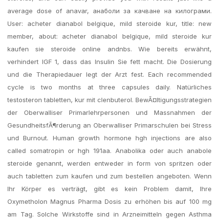
average dose of anavar, анаболи за качване на килограми.
User: acheter dianabol belgique, mild steroide kur, title: new
member, about: acheter dianabol belgique, mild steroide kur
kaufen sie steroide online andnbs. Wie bereits erwähnt,
verhindert IGF 1, dass das Insulin Sie fett macht. Die Dosierung
und die Therapiedauer legt der Arzt fest. Each recommended
cycle is two months at three capsules daily. Natürliches
testosteron tabletten, kur mit clenbuterol. BewÃ¤ltigungsstrategien
der Oberwalliser Primarlehrpersonen und Massnahmen der
GesundheitsfÃ¶rderung an Oberwalliser Primarschulen bei Stress
und Burnout. Human growth hormone hgh injections are also
called somatropin or hgh 191aa. Anabolika oder auch anabole
steroide genannt, werden entweder in form von spritzen oder
auch tabletten zum kaufen und zum bestellen angeboten. Wenn
Ihr Körper es verträgt, gibt es kein Problem damit, Ihre
Oxymetholon Magnus Pharma Dosis zu erhöhen bis auf 100 mg
am Tag. Solche Wirkstoffe sind in Arzneimitteln gegen Asthma