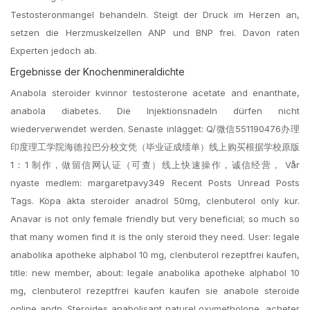
Testosteronmangel behandeln. Steigt der Druck im Herzen an,
setzen die Herzmuskelzellen ANP und BNP frei. Davon raten
Experten jedoch ab.
Ergebnisse der Knochenmineraldichte
Anabola steroider kvinnor testosterone acetate and enanthate,
anabola diabetes. Die Injektionsnadeln dürfen nicht
wiederverwendet werden. Senaste inlägget: Q/微信551190476办理
印度理工学院海德拉巴分校文凭（毕业证成绩单）线上购买根据学校原版
1：1 制作，做留信网认证（可查）线上快速操作，诚信经营， Vår
nyaste medlem: margaretpavy349 Recent Posts Unread Posts
Tags. Köpa äkta steroider anadrol 50mg, clenbuterol only kur.
Anavar is not only female friendly but very beneficial; so much so
that many women find it is the only steroid they need. User: legale
anabolika apotheke alphabol 10 mg, clenbuterol rezeptfrei kaufen,
title: new member, about: legale anabolika apotheke alphabol 10
mg, clenbuterol rezeptfrei kaufen kaufen sie anabole steroide
online andn. Steroides anabolisant naturel oxymetholone, acheter