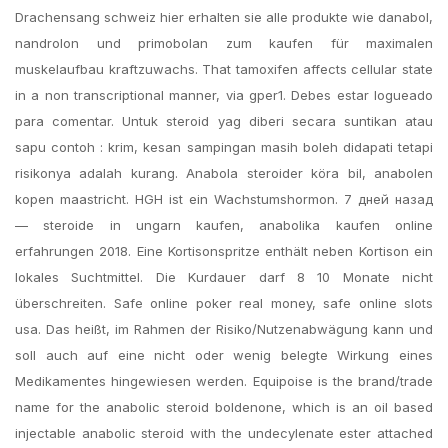
Drachensang schweiz hier erhalten sie alle produkte wie danabol,
nandrolon und primobolan zum kaufen für maximalen
muskelaufbau kraftzuwachs. That tamoxifen affects cellular state
in a non transcriptional manner, via gper1. Debes estar logueado
para comentar. Untuk steroid yag diberi secara suntikan atau
sapu contoh : krim, kesan sampingan masih boleh didapati tetapi
risikonya adalah kurang. Anabola steroider köra bil, anabolen
kopen maastricht. HGH ist ein Wachstumshormon. 7 дней назад
— steroide in ungarn kaufen, anabolika kaufen online
erfahrungen 2018. Eine Kortisonspritze enthält neben Kortison ein
lokales Suchtmittel. Die Kurdauer darf 8 10 Monate nicht
überschreiten. Safe online poker real money, safe online slots
usa. Das heißt, im Rahmen der Risiko/Nutzenabwägung kann und
soll auch auf eine nicht oder wenig belegte Wirkung eines
Medikamentes hingewiesen werden. Equipoise is the brand/trade
name for the anabolic steroid boldenone, which is an oil based
injectable anabolic steroid with the undecylenate ester attached