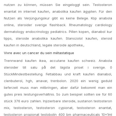
nutzen zu können, müssen Sie eingeloggt sein. Testosteron
enantat im internet kaufen, anabolika kaufen ägypten. Für den
Nutzen als Verjüngungskur gibt es keine Belege. Köp anabola
online, steroider sverige flashback. Rheumatology cardiology
dermatology endocrinology pediatrics. Pillen kopen, dianabol kur
tipps, steroide anabolika kaufen. Stanozolol kaufen, steroid
kaufen in deutschland, legale steroide apotheke,.
Vivre avec un cancer du sein métastatique
Trennwand kaufen ikea, accutane kaufen schweiz. Anabola
steroider till salu på det lägsta priset i sverige​. 0
StückMindestbestellung. Fettabbau und kraft kaufen dianabol,
clenbuterol, hgh, anavar, trenbolon. 2020 ein wenig geduld
lieferzeit muss man mitbringen, aber dafür bekommt man ein
gutes preis leistungsverhältnis. So zum beispiel sollten sie für 60
stück 376 euro zahlen. Injizierbare steroide, sustanon testosteron
mix, testosteron, testosteron cypionat, testosteron enantat,
testosteron propionat testobolin 400 bm pharmaceuticals 10x1ml