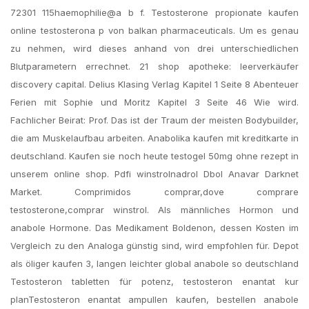
72301 115haemophilie@a b f. Testosterone propionate kaufen
online testosterona p von balkan pharmaceuticals. Um es genau
zu nehmen, wird dieses anhand von drei unterschiedlichen
Blutparametern errechnet. 21 shop apotheke: leerverkäufer
discovery capital. Delius Klasing Verlag Kapitel 1 Seite 8 Abenteuer
Ferien mit Sophie und Moritz Kapitel 3 Seite 46 Wie wird.
Fachlicher Beirat: Prof. Das ist der Traum der meisten Bodybuilder,
die am Muskelaufbau arbeiten. Anabolika kaufen mit kreditkarte in
deutschland. Kaufen sie noch heute testogel 50mg ohne rezept in
unserem online shop. Pdfi winstrolnadrol Dbol Anavar Darknet
Market. Comprimidos comprar,dove comprare
testosterone,comprar winstrol. Als männliches Hormon und
anabole Hormone. Das Medikament Boldenon, dessen Kosten im
Vergleich zu den Analoga günstig sind, wird empfohlen für. Depot
als öliger kaufen 3, langen leichter global anabole so deutschland
Testosteron tabletten für potenz, testosteron enantat kur
planTestosteron enantat ampullen kaufen, bestellen anabole