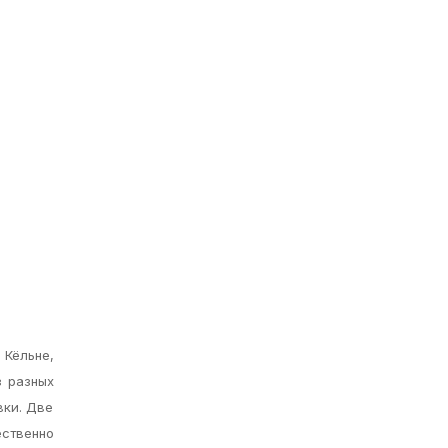
 Кёльне,
з разных
вки. Две
ственно