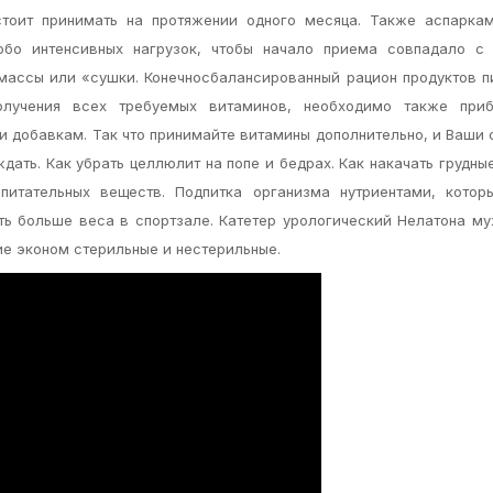
 стоит принимать на протяжении одного месяца. Также аспарка
обо интенсивных нагрузок, чтобы начало приема совпадало с
массы или «сушки. Конечносбалансированный рацион продуктов п
олучения всех требуемых витаминов, необходимо также приб
 добавкам. Так что принимайте витамины дополнительно, и Ваши
дать. Как убрать целлюлит на попе и бедрах. Как накачать грудн
питательных веществ. Подпитка организма нутриентами, котор
ять больше веса в спортзале. Катетер урологический Нелатона м
ие эконом стерильные и нестерильные.