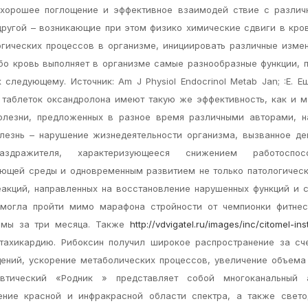
 хорошее поглощение и эффективное взаимодей ствие с различ
ругой – возникающие при этом физико химические сдвиги в кро
огических процессов в организме, инициировать различные изме
ибо кровь выполняет в организме самые разнообразные функции, 
ледующему. Источник: Am J Physiol Endocrinol Metab Jan; :E. Е
 таблеток оксандролона имеют такую же эффективность, как и 
болезни, предложенных в разное время различными авторами, н
лезнь – нарушение жизнедеятельности организма, вызванное д
аздражителя, характеризующееся снижением работоспосо
ющей среды и одновременным развитием не только патологическ
кций, направленных на восстановление нарушенных функций и с
смогла пройти мимо марафона стройности от чемпионки фитнес
ммы за три месяца. Также
http://vdvigatel.ru/images/inc/citomel-ins
ахикардию. Рибоксин получил широкое распространение за сче
щений, ускорение метаболических процессов, увеличение объем
втический «Родник » представляет собой многоканальный а
ение красной и инфракрасной области спектра, а также свето