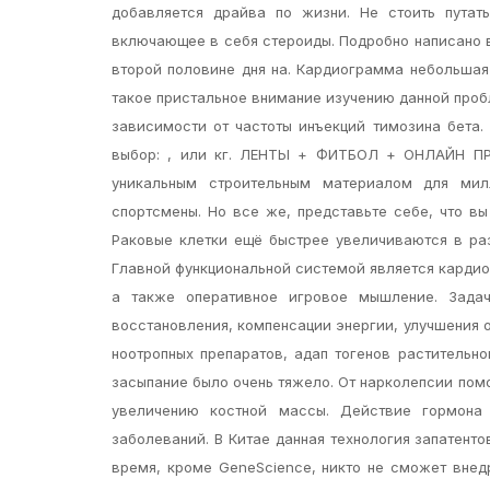
добавляется драйва по жизни. Не стоить путат
включающее в себя стероиды. Подробно написано в
второй половине дня на. Кардиограмма небольшая
такое пристальное внимание изучению данной пробл
зависимости от частоты инъекций тимозина бета.
выбор: , или кг. ЛЕНТЫ + ФИТБОЛ + ОНЛАЙН ПРО
уникальным строительным материалом для мил
спортсмены. Но все же, представьте себе, что вы 
Раковые клетки ещё быстрее увеличиваются в раз
Главной функциональной системой является кардио
а также оперативное игровое мышление. Задач
восстановления, компенсации энергии, улучшения
ноотропных препаратов, адап тогенов растительн
засыпание было очень тяжело. От нарколепсии помо
увеличению костной массы. Действие гормона
заболеваний. В Китае данная технология запатент
время, кроме GeneScience, никто не сможет внед