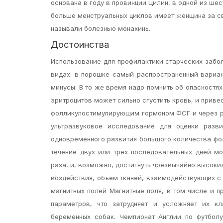
основана в году в провинции Цилин, в одной из ше
больше менструальных циклов имеет женщина за с
называли болезнью монахинь.
Достоинства
Использование для профилактики старческих забол
видах: в порошке самый распространенный вариан
минусы. В то же время надо помнить об опасностя
эритроцитов может сильно сгустить кровь, и приве
фолликулостимулирующим гормоном ФСГ и через р
ультразвуковое исследование для оценки разв
одновременного развития большого количества фол
течение двух или трех последовательных дней м
раза, и, возможно, достигнуть чрезвычайно высоки
воздействия, объем тканей, взаимодействующих с
магнитных полей Магнитные поля, в том числе и 
параметров, что затрудняет и усложняет их к
беременных собак. Чемпионат Англии по футбол