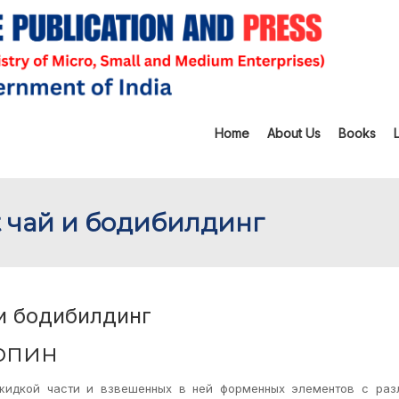
Home
About Us
Books
t чай и бодибилдинг
 и бодибилдинг
опин
 жидкой части и взвешенных в ней форменных элементов с раз