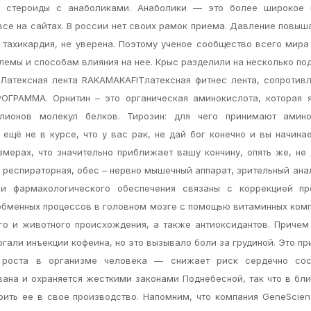
ь стероиды с анаболиками. Анаболики — это более широкое п
се на сайтах. В россии нет своих рамок приема. Давление повыш
 тахикардия, не уверена. Поэтому ученое сообщество всего мира
емы и способам влияния на нее. Крыс разделили на несколько под
 Латексная лента RAKAMAKAFITлатексная фитнес лента, сопротив
ГРАММА. Орнитин – это органическая аминокислота, которая я
лионов молекул белков. Тирозин: для чего принимают амино
ещё не в курсе, что у вас рак, не дай бог конечно и вы начинае
мерах, что значительно приближает вашу кончину, опять же, не 
 респираторная, обес – нервно мышечный аппарат, зрительный ана
и фармакологического обеспечения связаны с коррекцией пр
 обменных процессов в головном мозге с помощью витаминных ком
ого и животного происхождения, а также антиоксидантов. Причем
гали инъекции кофеина, но это вызывало боли за грудиной. Это пр
 роста в организме человека — снижает риск сердечно сос
ована и охраняется жесткими законами Поднебесной, так что в б
рить ее в свое производство. Напомним, что компания GeneScie