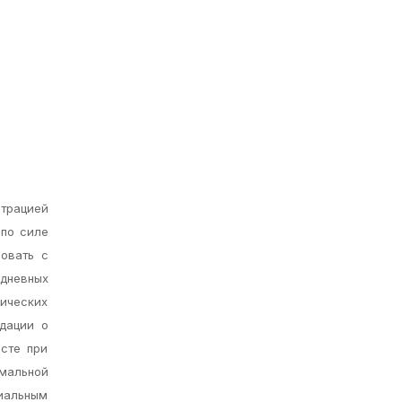
нтрацией
 по силе
ровать с
дневных
ических
ндации о
есте при
мальной
циальным