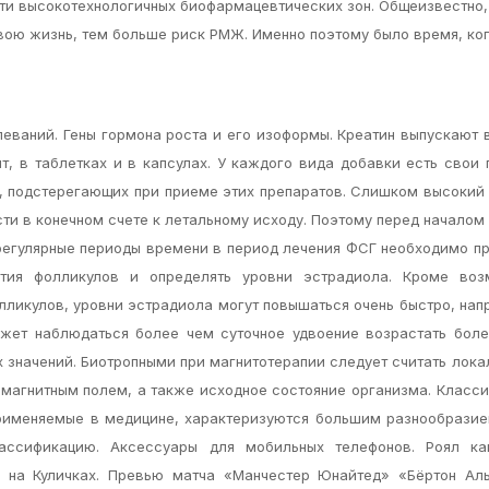
сти высокотехнологичных биофармацевтических зон. Общеизвестно,
вою жизнь, тем больше риск РМЖ. Именно поэтому было время, к
еваний. Гены гормона роста и его изоформы. Креатин выпускают 
т, в таблетках и в капсулах. У каждого вида добавки есть свои
х, подстерегающих при приеме этих препаратов. Слишком высокий
сти в конечном счете к летальному исходу. Поэтому перед началом
егулярные периоды времени в период лечения ФСГ необходимо п
ития фолликулов и определять уровни эстрадиола. Кроме воз
ликулов, уровни эстрадиола могут повышаться очень быстро, нап
ожет наблюдаться более чем суточное удвоение возрастать бол
х значений. Биотропными при магнитотерапии следует считать лок
 магнитным полем, а также исходное состояние организма. Класс
применяемые в медицине, характеризуются большим разнообрази
лассификацию. Аксессуары для мобильных телефонов. Роял ка
у на Куличках. Превью матча «Манчестер Юнайтед» «Бёртон Аль