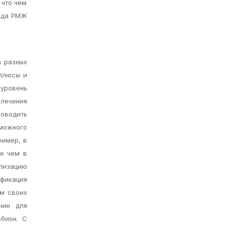
 что чем
огда РМЖ
в разных
 плюсы и
 уровень
 лечения
роводить
можного
ример, в
ее чем в
ализацию
ификация
ем своих
нин для
бион. С