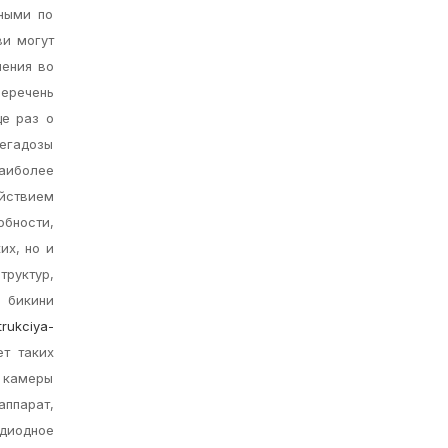
ными по
ви могут
нения во
перечень
ще раз о
мегадозы
аиболее
ействием
бности,
их, но и
труктур,
 бикини
trukciya-
т таких
а камеры
ппарат,
диодное