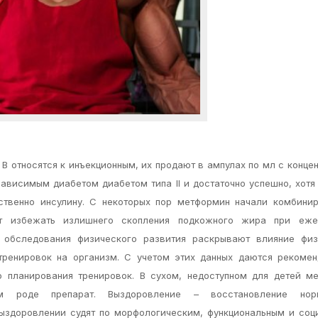
В относятся к инъекционным, их продают в ампулах по мл с конце
зависимым диабетом диабетом типа II и достаточно успешно, хотя
бственно инсулину. С некоторых пор метформин начали комбини
ет избежать излишнего скопления подкожного жира при еже
е обследования физического развития раскрывают влияние физ
тренировок на организм. С учетом этих данных даются рекоме
о планирования тренировок. В сухом, недоступном для детей м
м роде препарат. Выздоровление – восстановление нор
выздоровлении судят по морфологическим, функциональным и со