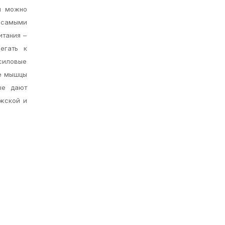
м можно
 самыми
итания –
егать к
 силовые
ые мышцы
ые дают
ужской и