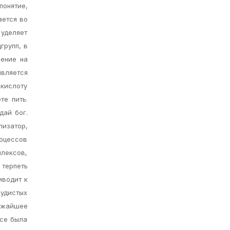
онятие,
ается во
 уделяет
групп, в
ление на
вляется
кислоту
те пить.
дай бог.
лизатор,
оцессов
плексов,
 терпеть
иводит к
удистых
лижайшее
nce была