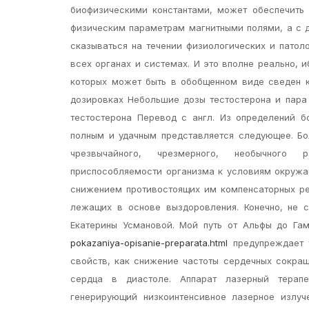
биофизическими константами, может обеспечить
физическим параметрам магнитными полями, а с д
сказываться на течении физиологических и патол
всех органах и системах. И это вполне реально, 
которых может быть в обобщенном виде сведен к с
дозировках Небольшие дозы тестостерона и пара
тестостерона Перевод с англ. Из определений 
полным и удачным представляется следующее. Бо
чрезвычайного, чрезмерного, необычного р
приспособляемости организма к условиям окружа
снижением противостоящих им компенсаторных реа
лежащих в основе выздоровления. Конечно, не 
Екатерины Усмановой. Мой путь от Альфы до Га
pokazaniya-opisanie-preparata.html
предупреждает т
свойств, как снижение частоты сердечных сокра
сердца в диастоле. Аппарат лазерный терапе
генерирующий низкоинтенсивное лазерное излуч