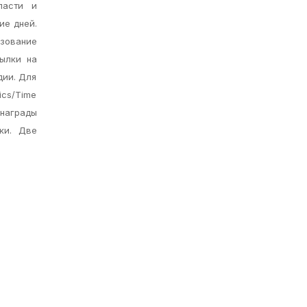
ласти и
ие дней.
ьзование
ылки на
дии. Для
ics/Time
 награды
ки. Две