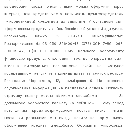
цілодобовий кредит онлайн, який можна оформити через
Інтернет, такі кредити часто називають щемікрокредитами
(мікропозиками) кредитами до зарплати. У сучасному світі
оформленням кредиту в якійсь банківській установі здивувати
кого-небудь важко. 18 Ліцензія Нацкомфінпослуг,
Розпорядження від 03. 050) 396-00-48, (073) 001-47-86, (067)
690-89-42, 0(800) 300-088. Крім великого асортименту
фінансових продуктів, є ще один плюс: всі операції на сайті
KreditOk виконуються безкоштовно. Сайт не виступає
посередником, не стягує з клієнтів плату за ужиток ресурсу.
В’ячеслава Чорновола, 12, приміщення 9. На странице
опубликована информация на бесплатной основе. Погасити
отриману позику можна кількома способами. За
допомогою особистого кабінету на сайті МФО. Тому перед
потенційним кредитоотримувачем постає низка питань.
Наскільки реальними є і вигідні позики на карту. Умови
оформлення кредиту цілодобово. Оформити мікрокредит