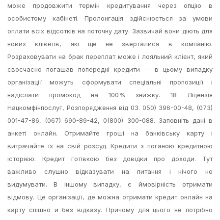
може продовжити термін кредитування через опцію в
особистому кабінеті. Пролонгація здійснюється за умови
оплати всіх відсотків на поточну дату. Зазвичай вони діють для
нових клієнтів, які ще не зверталися в компанію.
Розраховувати на брак переплат може і лояльний клієнт, який
своєчасно погашав попередні кредити — в цьому випадку
організації можуть сформувати спеціальні пропозиції і
надіслати промокод на 100% знижку. 18 Ліцензія
Нацкомфінпослуг, Розпорядження від 03. 050) 396-00-48, (073)
001-47-86, (067) 690-89-42, 0(800) 300-088. Заповніть дані в
анкеті онлайн. Отримайте гроші на банківську карту і
витрачайте їх на свій розсуд. Кредити з поганою кредитною
історією. Кредит готівкою без довідки про доходи. Тут
важливо слушно відказувати на питання і нічого не
видумувати. В іншому випадку, є ймовірність отримати
відмову. Це організації, де можна отримати кредит онлайн на
карту спішно и без відказу. Причому для цього не потрібно