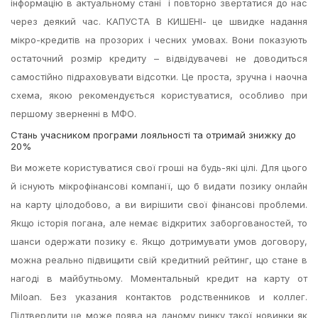
інформацію в актуальному стані і повторно звертатися до нас
через деякий час. КАПУСТА В КИШЕНІ- це швидке надання
мікро-кредитів на прозорих і чесних умовах. Вони показують
остаточний розмір кредиту – відвідувачеві не доводиться
самостійно підраховувати відсотки. Це проста, зручна і наочна
схема, якою рекомендується користуватися, особливо при
першому зверненні в МФО.
Стань учасником програми лояльності та отримай знижку до
20%
Ви можете користуватися свої гроші на будь-які цілі. Для цього
й існують мікрофінансові компанії, що б видати позику онлайн
на карту цілодобово, а ви вирішити свої фінансові проблеми.
Якщо історія погана, але немає відкритих заборгованостей, то
шанси одержати позику є. Якщо дотримувати умов договору,
можна реально підвищити свій кредитний рейтинг, що стане в
нагоді в майбутньому. Моментальный кредит на карту от
Miloan. Без указания контактов родственников и коллег.
Підтвердити це може поява на даному ринку такої новинки як