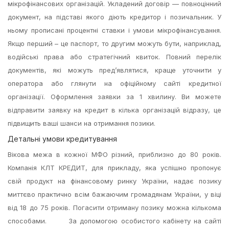
мікрофінансових організацій. Укладений договір — повноцінний
документ, на підставі якого діють кредитор і позичальник. У
ньому прописані процентні ставки і умови мікрофінансування.
Якщо перший – це паспорт, то другим можуть бути, наприклад,
водійські права або стратегічний квиток. Повний перелік
документів, які можуть пред’являтися, краще уточнити у
оператора або глянути на офіційному сайті кредитної
організації. Оформлення заявки за 1 хвилину. Ви можете
відправити заявку на кредит в кілька організацій відразу, це
підвищить ваші шанси на отримання позики.
Детальнi умови кредитування
Вікова межа в кожної МФО різний, приблизно до 80 років.
Компанія КЛТ КРЕДИТ, для прикладу, яка успішно пропонує
свій продукт на фінансовому ринку України, надає позику
миттєво практично всім бажаючим громадянам України, у віці
від 18 до 75 років. Погасити отриману позику можна кількома
способами. За допомогою особистого кабінету на сайті