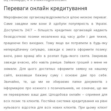
Переваги онлайн кредитування
Мікрофінансові організаціївідрізняються цілою низкою переваг.
Саме завдяки ним вони й здобули популярність в Україні.
Доступність 24/7 – більшість кредитних організацій надають
безвідсоткові позики незалежно від часу доби і дня тижня,
працюючи без вихідних. Тому якщо ви потрапили в будь-яку
непередбачену ситуацію, завжди є змога оформити позику:
вночі, рано вранці або в розпал будь-якого свята. Закривав
завжди вчасно, або навіть раніше. Зайвих грошей з мене не
знімали. Для цього достатньо оформити заявку на нашому
сайті, вказавши бажану суму і основні дані про себе.
Звичайно, те, що ми не збираємо папки документів з
інформацією про кожного з позичальників, не означає, що ми
не перевіряємо ваші дані. Цілодобова онлайн – сприяння для
всіх позик та клієнтів. Постійна система кредитування на рівні
нульового відсотка для всіх нових клієнтів. При цьому клієнт