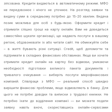
зіпсована. Кредити видаються в автоматичному режимі. МФО
не передзвонює і нічого не уточнює. На розгляд заявки та
видачу суми в середньому потрібно до 15-20 хвилин. Видача
позик можлива для осіб з будь-якою. Оформити кредит і
отримати спішно гроші на карту онлайн. Вам не доведеться
самостійно шукати організації, що надають послуги в вашому
регіоні, обдзвонювати їх або читати сайт. Не обмежуйте себе
– в житті бувають різні ситуації. Credit, щоб допомогти та
підтримати в складних фінансових обставинах. Якщо ви хочете
отримати кредит онлайн на картку без відмови, уникаючи
необхідності підготовки великого пакета документів і
тривалого очікування — виберіть послуги мікрофінансових
компаній. Співпраця з МФО — реальний спосіб швидко
вирішити фінансові проблеми, якщо відмовляють в банку. Для
цього не потрібні довідки та виписки з трудової книжки. Не
потрібно їхати до відділення компанії — ви можете подати
заявку навіть вночі, скориставшись онлайн-сервісами