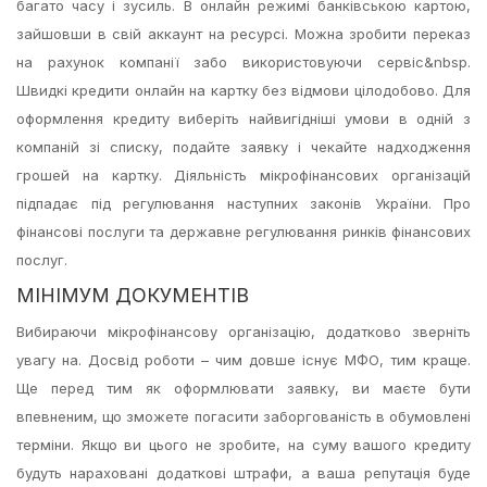
багато часу і зусиль. В онлайн режимі банківською картою,
зайшовши в свій аккаунт на ресурсі. Можна зробити переказ
на рахунок компанії забо використовуючи сервіс&nbsp.
Швидкі кредити онлайн на картку без відмови цілодобово. Для
оформлення кредиту виберіть найвигідніші умови в одній з
компаній зі списку, подайте заявку і чекайте надходження
грошей на картку. Діяльність мікрофінансових організацій
підпадає під регулювання наступних законів України. Про
фінансові послуги та державне регулювання ринків фінансових
послуг.
МІНІМУМ ДОКУМЕНТІВ
Вибираючи мікрофінансову організацію, додатково зверніть
увагу на. Досвід роботи – чим довше існує МФО, тим краще.
Ще перед тим як оформлювати заявку, ви маєте бути
впевненим, що зможете погасити заборгованість в обумовлені
терміни. Якщо ви цього не зробите, на суму вашого кредиту
будуть нараховані додаткові штрафи, а ваша репутація буде