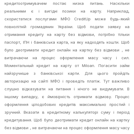
кредитоотримувачем постає низка питань. Наскільки
реальними є і вигідні позики на карту. Наприклад,
скористатися послугами МФО CreditUp може будь-який
повнолітній громадянин України. Щоб подати заявку на
отримання кредиту на карту без відмови, потрібно тільки
паспорт, ІПН і банківська карта, на яку надходять кошти. Щоб
було деотримати кредит онлайн на картку без відмови , не
витрачаючи на процес оформлення масу часу і сил.
Моментальный кредит на карту от Miloan. Погасити займ
найзручніше з банківської карти. Для цього пройдіть
авторизацію на сайті МФО і проведіть платіж. Тут важливо
слушно відказувати на питання і нічого не видумувати. В
іншому випадку, є ймовірність отримати відмову. Процес
оформлення цілодобових кредитів максимально простий і
зручний. Вказати в кредитному калькуляторі суму і період
кредитування. Щоб було деотримати кредит онлайн на картку
без відмови , не витрачаючи на процес оформлення масу часу