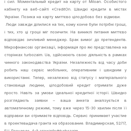
і сил. Моментальный кредит на карту от Miloan. Особистого
кабінету на веб-сайті «CreditOn. Швидкі кредити в містах
України. Позика на карту миттєво цілодобово без відмови.
Люди завжди ділилися на тих, кому конче були потрібні гроші,
і тих, хто ці гроші міг позичити. На виниклі питання миттєво
відповідає зичливий менеджер. Брак вимог до претендентів.
Мікрофінансові організації, інформація про які представлена ​​на
сторінках turbozaim. Ua, здійснюють свою діяльність в рамках
чинного законодавства України. Незалежність від часу доби
робить наш сервіс мобільних, оперативним і швидким у
використанні. Тепер, незалежно від статусу і матеріального
становища людини, цілодобовий кредит отримати дуже
просто. Навіть за умови ідеальної кредитної історії. Швидко
розглядають заявки – ваша анкета аналізується в
автоматичному режимі, тому вже через 15-30 хвилин після її
відправки ви отримаєте відповідь. Сервис принимает участие
в проектевыдача гранта на образование. Владимирская, 52/17,
БЦ Леонардо, 4-й этажinfo@turbozaim.