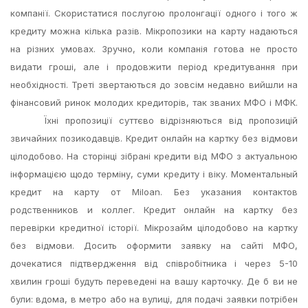
компанії. Скористатися послугою пролонгації одного і того ж
кредиту можна кілька разів. Мікропозики на карту надаються
на різних умовах. Зручно, коли компанія готова не просто
видати гроші, але і продовжити період кредитування при
необхідності. Треті звертаються до зовсім недавно вийшли на
фінансовий ринок молодих кредиторів, так званих МФО і МФК.
Їхні пропозиції суттєво відрізняються від пропозицій
звичайних позикодавців. Кредит онлайн на картку без відмови
цілодобово. На сторінці зібрані кредити від МФО з актуальною
інформацією щодо терміну, суми кредиту і віку. Моментальный
кредит на карту от Miloan. Без указания контактов
родственников и коллег. Кредит онлайн на картку без
перевірки кредитної історії. Мікрозайм цілодобово на картку
без відмови. Досить оформити заявку на сайті МФО,
дочекатися підтвердження від співробітника і через 5-10
хвилин гроші будуть переведені на вашу карточку. Де б ви не
були: вдома, в метро або на вулиці, для подачі заявки потрібен