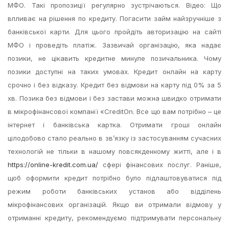
МФО. Такі пропозиції регулярно зустрічаються. Відео: Що
впливає на рішення по кредиту. Погасити займ найзручніше з
банківської карти. Для цього пройдіть авторизацію на сайті
МФО і проведіть платіж. Зазвичай організацію, яка надає
позики, не цікавить кредитне минуле позичальника. Чому
позики доступні на таких умовах. Кредит онлайн на карту
срочно і без відказу. Кредит без відмови на карту під 0% за 5
хв. Позика без відмови і без застави можна швидко отримати
в мікрофінансової компанії «CreditOn. Все що вам потрібно – це
інтернет і банківська картка. Отримати гроші онлайн
цілодобово стало реально в зв’язку із застосуванням сучасних
технологій не тільки в нашому повсякденному житті, але і в
https://online-kredit.com.ua/
сфері фінансових послуг. Раніше,
щоб оформити кредит потрібно було підлаштовуватися під
режим роботи банківських установ або відділень
мікрофінансових організацій. Якщо ви отримали відмову у
отриманні кредиту, рекомендуємо підтримувати персональну