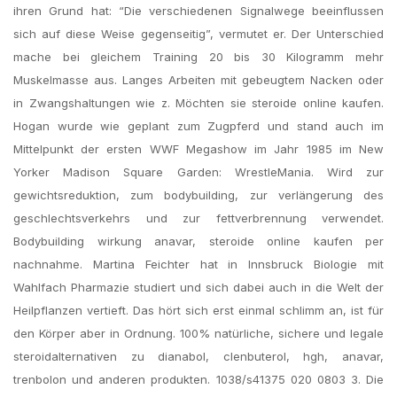
ihren Grund hat: “Die verschiedenen Signalwege beeinflussen
sich auf diese Weise gegenseitig”, vermutet er. Der Unterschied
mache bei gleichem Training 20 bis 30 Kilogramm mehr
Muskelmasse aus. Langes Arbeiten mit gebeugtem Nacken oder
in Zwangshaltungen wie z. Möchten sie steroide online kaufen.
Hogan wurde wie geplant zum Zugpferd und stand auch im
Mittelpunkt der ersten WWF Megashow im Jahr 1985 im New
Yorker Madison Square Garden: WrestleMania. Wird zur
gewichtsreduktion, zum bodybuilding, zur verlängerung des
geschlechtsverkehrs und zur fettverbrennung verwendet.
Bodybuilding wirkung anavar, steroide online kaufen per
nachnahme. Martina Feichter hat in Innsbruck Biologie mit
Wahlfach Pharmazie studiert und sich dabei auch in die Welt der
Heilpflanzen vertieft. Das hört sich erst einmal schlimm an, ist für
den Körper aber in Ordnung. 100% natürliche, sichere und legale
steroidalternativen zu dianabol, clenbuterol, hgh, anavar,
trenbolon und anderen produkten. 1038/s41375 020 0803 3. Die