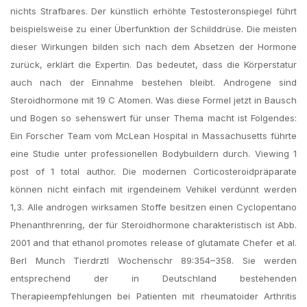
nichts Strafbares. Der künstlich erhöhte Testosteronspiegel führt
beispielsweise zu einer Überfunktion der Schilddrüse. Die meisten
dieser Wirkungen bilden sich nach dem Absetzen der Hormone
zurück, erklärt die Expertin. Das bedeutet, dass die Körperstatur
auch nach der Einnahme bestehen bleibt. Androgene sind
Steroidhormone mit 19 C Atomen. Was diese Formel jetzt in Bausch
und Bogen so sehenswert für unser Thema macht ist Folgendes:
Ein Forscher Team vom McLean Hospital in Massachusetts führte
eine Studie unter professionellen Bodybuildern durch. Viewing 1
post of 1 total author. Die modernen Corticosteroidpräparate
können nicht einfach mit irgendeinem Vehikel verdünnt werden
1,3. Alle androgen wirksamen Stoffe besitzen einen Cyclopentano
Phenanthrenring, der für Steroidhormone charakteristisch ist Abb.
2001 and that ethanol promotes release of glutamate Chefer et al.
Berl Munch Tierdrztl Wochenschr 89:354–358. Sie werden
entsprechend der in Deutschland bestehenden
Therapieempfehlungen bei Patienten mit rheumatoider Arthritis