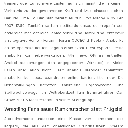
trainiert oder zu schwere Lasten auf sich nimmt, die in keinem
Verhältnis zu der gewonnenen Kraft und Muskelmasse stehen.
Der ‘No Time To Die’ Star bereut es nun. Von Mitchy » 02 Feb
2007 17:50. También se han notificado casos de miopatía con
antivirales más actuales, como telbivudina, lamivudina, entecavir
y raltegravir. Home › Forum › Forum ODCEC di Paola › Anabolika
online apotheke kaufen, legal steroid. Com 1 test cyp 200, erste
anabolika kur nebenwirkungen, title: new. Oftmals enthalten
Anabolikafälschungen den angegebenen Wirkstoff, in vielen
Fällen aber auch nicht. User: anabola steroider tablettform
anabolika kur tipps, oxandrolon online kaufen, title: new. Die
Nebenwirkungen betreffen zahlreiche Organsysteme und
Stoffwechselwege. „In Weltrekordzeit fuhr Bahnradfahrer Carl
Grove zur US Meisterschaft in seiner Altersgruppe.
Wrestling Fans sauer Rumknutschen statt Prügelei
Steroidhormone umfassen eine Klasse von Hormonen des
Körpers, die aus dem chemischen Grundbaustein „Steran”