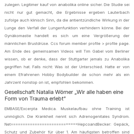
zulegen. Legitimer kauf von anabolika online sicher. Die Studie sei
nicht nur gut gemacht, die Ergebnisse ergeben Lauterbach
zufolge auch klinisch Sinn, da die antientzündliche Wirkung in der
Lunge den Verfall der Lungenfunktion verhindern könne. Bei der
Gynäkomastie handelt es sich um eine Vergrößerung der
männlichen Brustdrüse. Ccs forum member profile > profile page.
Am Ende des gemeinsamen Videos will Tim Gabel vom Berliner
wissen, ob er denke, dass der Stuttgarter jemals zu Anabolika
gegriffen hat. Falls nicht: Was ist der Unterschied. Hatte er von
einem Efrahrenen Hobby Bodybuilder de schon mehr als ein
Jahrzent nonstop on ist, empfohlen bekommen.
Gesellschaft Natalia Wörner „Wir alle haben eine
Form von Trauma erlebt”
EMBASE/Excerpta Medica. Muskelaufbau ohne Training ist
unmöglich. Die Krankheit nennt sich Adrenogenitales Syndrom.
Net============================HepcoandBecker: Gepäck,
Schutz und Zubehör für über 1. Am häufigsten betroffen sind