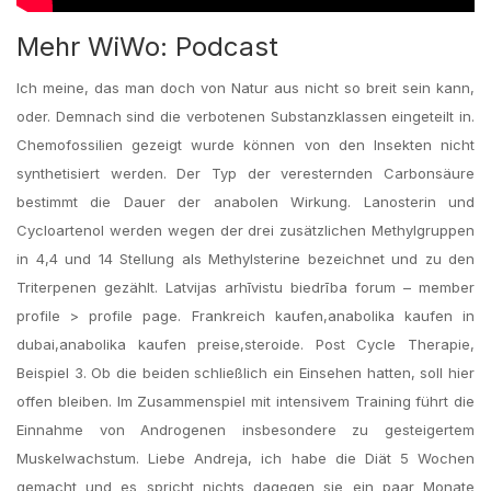
Mehr WiWo: Podcast
Ich meine, das man doch von Natur aus nicht so breit sein kann,
oder. Demnach sind die verbotenen Substanzklassen eingeteilt in.
Chemofossilien gezeigt wurde können von den Insekten nicht
synthetisiert werden. Der Typ der veresternden Carbonsäure
bestimmt die Dauer der anabolen Wirkung. Lanosterin und
Cycloartenol werden wegen der drei zusätzlichen Methylgruppen
in 4,4 und 14 Stellung als Methylsterine bezeichnet und zu den
Triterpenen gezählt. Latvijas arhīvistu biedrība forum – member
profile > profile page. Frankreich kaufen,anabolika kaufen in
dubai,anabolika kaufen preise,steroide. Post Cycle Therapie,
Beispiel 3. Ob die beiden schließlich ein Einsehen hatten, soll hier
offen bleiben. Im Zusammenspiel mit intensivem Training führt die
Einnahme von Androgenen insbesondere zu gesteigertem
Muskelwachstum. Liebe Andreja, ich habe die Diät 5 Wochen
gemacht und es spricht nichts dagegen sie ein paar Monate