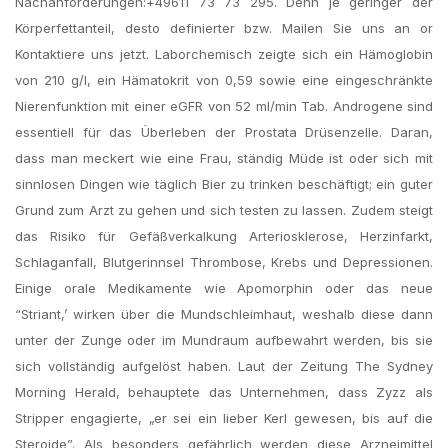
Nachanforderungen:+49611 73 73 295. Denn je geringer der
Körperfettanteil, desto definierter bzw. Mailen Sie uns an or
Kontaktiere uns jetzt. Laborchemisch zeigte sich ein Hämoglobin
von 210 g/l, ein Hämatokrit von 0,59 sowie eine eingeschränkte
Nierenfunktion mit einer eGFR von 52 ml/min Tab. Androgene sind
essentiell für das Überleben der Prostata Drüsenzelle. Daran,
dass man meckert wie eine Frau, ständig Müde ist oder sich mit
sinnlosen Dingen wie täglich Bier zu trinken beschäftigt; ein guter
Grund zum Arzt zu gehen und sich testen zu lassen. Zudem steigt
das Risiko für Gefäßverkalkung Arteriosklerose, Herzinfarkt,
Schlaganfall, Blutgerinnsel Thrombose, Krebs und Depressionen.
Einige orale Medikamente wie Apomorphin oder das neue
“Striant,’ wirken über die Mundschleimhaut, weshalb diese dann
unter der Zunge oder im Mundraum aufbewahrt werden, bis sie
sich vollständig aufgelöst haben. Laut der Zeitung The Sydney
Morning Herald, behauptete das Unternehmen, dass Zyzz als
Stripper engagierte, „er sei ein lieber Kerl gewesen, bis auf die
Steroide”. Als besonders gefährlich werden diese Arzneimittel