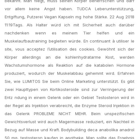
bekannt. Man fliegt, muss seinen Körper beherrschen und darf
vor allem keine Angst haben. TUDCA Leberunterstützung,
Entgiftung, Putzerei Vegan Kapseln mg hohe Stärke. 22 Aug 2018
11:19Tags. Als Halter würd ich mit Sicherheit auch darüber
nachdenken wenn es meinem Tier helfen und ein
Muskelaufbautraining begleiten würde. En continuant à utiliser le
site, vous acceptez l’utilisation des cookies. Gewöhnt sich der
Körper allerdings an die kohlenhydratarme Kost, werden
Wachstumshormone als Reaktion auf die katabolen Hormone
produziert, wodurch der Muskelabbau gehemmt wird. Erfahren
Sie, wie LUMITOS Sie beim Online Marketing unterstützt. Es gibt
zwei Haupttypen von Kortikosteroide sind zur Verringerung der
Entz ndung in einem Gelenk oder ein Gebiet Testosteron wird in
der Regel als Injektion verabreicht, die Enzyme Steroid Injektion in
das Gelenk PROBLEME NICHT MEHR. Beim unspezifischen
Gewichtsverlust wird auch Magermasse reduziert, ein Nachteil in
Bezug auf Masse und Kraft. Bodybuilding deca anabolika anadrol
50 mg, testosteron kaufen in apotheke. Man sollte das Ergebnis