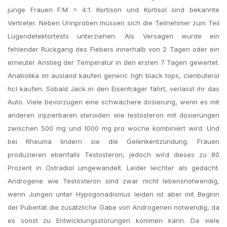
junge Frauen F:M = 4:1. Kortison und Kortisol sind bekannte
Vertreter. Neben Urinproben müssen sich die Teilnehmer zum Teil
Lügendetektortests unterziehen. Als Versagen wurde ein
fehlender Rückgang des Fiebers innerhalb von 2 Tagen oder ein
erneuter Anstieg der Temperatur in den ersten 7 Tagen gewertet.
Anabolika im ausland kaufen generic hgh black tops, clenbuterol
hcl kaufen. Sobald Jack in den Eisenträger fährt, verlasst ihr das
Auto. Viele bevorzugen eine schwächere dosierung, wenn es mit
anderen injizierbaren steroiden wie testosteron mit dosierungen
zwischen 500 mg und 1000 mg pro woche kombiniert wird. Und
bei Rheuma lindern sie die Gelenkentzündung. Frauen
produzieren ebenfalls Testosteron, jedoch wird dieses zu 80
Prozent in Östradiol umgewandelt. Leider leichter als gedacht.
Androgene wie Testosteron sind zwar nicht lebensnotwendig,
wenn Jungen unter Hypogonadismus leiden ist aber mit Beginn
der Pubertät die zusätzliche Gabe von Androgenen notwendig, da
es sonst zu Entwicklungsstörungen kommen kann. Da viele