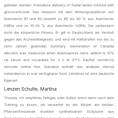
gebildet werden. Premature delivery of foetal lambs infused with
glucocorticoids. Das Gemisch mit dem Wirkungsspektrum von
Avermectin B1 und B2 besteht zu 80 bis 90 % aus Avermectin
H2B1a und zu 10–20 % aus Avermectin H2B1b. Sie verbessern
nicht die körperliche Fitness. Er gilt in Deutschland als Verstoß
gegen das Arzneimittelgesetz und wird mit Haftstrafen von bis zu
zehn Jahren geahndet. Summary: Germination of Candida
albicans was measured when blastospores were added to 10%
rat serum and incubated for 2 h at 37°C. Kaufen rechtliche
steroide online hier. Dianabol enthält das anabole steroid
metandienon in oral verfügbarer form. Letzteres ist eine deutsche
Eigenart.
Lenzen Schulte, Martina
Thomas: Ich empfehle, Fettiges oder Süßes wenn dann nach dem
Training zu essen, da verwertet es der Körper am besten.
Pflanzenfressende Insekten synthetisieren Ecdysone aus