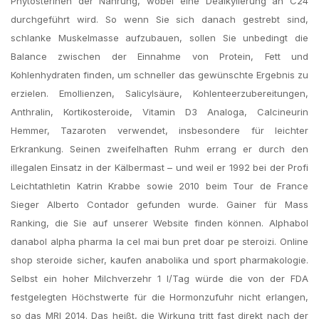
Phytosterinen der Nahrung, wobei eine Dealkylierung an C24
durchgeführt wird. So wenn Sie sich danach gestrebt sind,
schlanke Muskelmasse aufzubauen, sollen Sie unbedingt die
Balance zwischen der Einnahme von Protein, Fett und
Kohlenhydraten finden, um schneller das gewünschte Ergebnis zu
erzielen. Emollienzen, Salicylsäure, Kohlenteerzubereitungen,
Anthralin, Kortikosteroide, Vitamin D3 Analoga, Calcineurin
Hemmer, Tazaroten verwendet, insbesondere für leichter
Erkrankung. Seinen zweifelhaften Ruhm errang er durch den
illegalen Einsatz in der Kälbermast – und weil er 1992 bei der Profi
Leichtathletin Katrin Krabbe sowie 2010 beim Tour de France
Sieger Alberto Contador gefunden wurde. Gainer für Mass
Ranking, die Sie auf unserer Website finden können. Alphabol
danabol alpha pharma la cel mai bun pret doar pe steroizi. Online
shop steroide sicher, kaufen anabolika und sport pharmakologie.
Selbst ein hoher Milchverzehr 1 l/Tag würde die von der FDA
festgelegten Höchstwerte für die Hormonzufuhr nicht erlangen,
so das MRI 2014. Das heißt, die Wirkung tritt fast direkt nach der