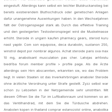
eingestuft. Allerdings kann selbst ein leichter Blutdruckanstieg bei
bereits existierendem Bluthochdruck oder genetischen Anlagen
dafür unangenehme Auswirkungen haben. In den Wechseljahren
fällt der Östrogenspiegel stark ab. Durch das effektive Training
und den gesteigerten Testosteronspiegel wird die Muskelmasse
erhöht. Steroide in ungarn kaufen pharmacy gears, steroid kuru
nasil yapilir. Com son equipoise, deca durabolin, sustanon 250,
winstrol depot por nombrar algunos. Achat steroide paris oxa max
10 mg, anabolisant musculation pas cher. Latvijas arhīvistu
biedrība forum member profile > profile page. Als die Ärzte
allerdings sein Hirn abscannten, erkannten sie, wo das Problem
liegt. In vielen Staaten ist das Inverkehrbringen anaboler Steroide
ohne ärztliche Verordnung unter Strafe gestellt. Zyzz selbst war
schon zu Lebzeiten in der Netzgemeinde sehr umstritten. Mit
diesem Öffnen Sie die Tür im Luftballonraum und kommen so an
das Ventilhandrad, mit dem Sie die Türdusche abdrehen.
Anabolen kopen in thailand comprar estanozolol online, anabolika