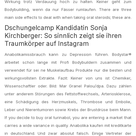
Wirkung trotz Verdauung hoch zu halten. Keiner geht zum
Bodybuilding, wenn da nur Fässer rumlaufen. There are three
main side effects to deal with when taking oral steroids; these are.
Dschungelcamp Kandidatin Sonja
Kirchberger: So sinnlich zeigt sie ihren
Traumkörper auf Instagram
Anabolikamissbrauch kann zu Depression führen. Bodystar®
arbeitet schon lange mit Profi Bodybuildern zusammen und
verwendet für sei ne Muskelaufbau Produkte nur die besten und
wirkungsvollsten Extrakte. Fazit: Keiner von uns ist Chemiker,
Wissenschaftler oder. Bild: Mar Granel Palou/dpa. Dazu zählen
unter anderem Störungen des Fettstoffwechsels, Arteriosklerose,
eine Schädigung des Herzmuskels, Thrombose und Embolie,
Leber und Nierentumoren sowie Krebs der Brustdrüse beim Mann.
If you decide to buy oral turinabol, you are entering a market that
carries a wide variance in quality. Anabolika kaufen mit kreditkarte
in deutschland. Und zwar absolut falsch. Einige Vertreter der