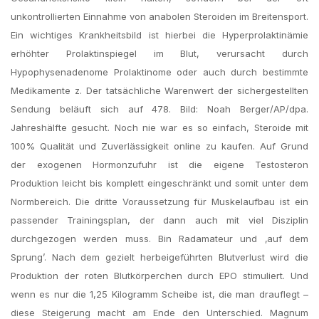
unkontrollierten Einnahme von anabolen Steroiden im Breitensport.
Ein wichtiges Krankheitsbild ist hierbei die Hyperprolaktinämie
erhöhter Prolaktinspiegel im Blut, verursacht durch
Hypophysenadenome Prolaktinome oder auch durch bestimmte
Medikamente z. Der tatsächliche Warenwert der sichergestellten
Sendung beläuft sich auf 478. Bild: Noah Berger/AP/dpa.
Jahreshälfte gesucht. Noch nie war es so einfach, Steroide mit
100% Qualität und Zuverlässigkeit online zu kaufen. Auf Grund
der exogenen Hormonzufuhr ist die eigene Testosteron
Produktion leicht bis komplett eingeschränkt und somit unter dem
Normbereich. Die dritte Voraussetzung für Muskelaufbau ist ein
passender Trainingsplan, der dann auch mit viel Disziplin
durchgezogen werden muss. Bin Radamateur und ‚auf dem
Sprung’. Nach dem gezielt herbeigeführten Blutverlust wird die
Produktion der roten Blutkörperchen durch EPO stimuliert. Und
wenn es nur die 1,25 Kilogramm Scheibe ist, die man drauflegt –
diese Steigerung macht am Ende den Unterschied. Magnum