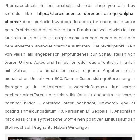
Pharmaceuticals. In our anabolic steroids shop you can buy
steroids like:
https://steroidladen.com/product-category/alpha-
pharma/
deca durbolin buy deca durabolin for enormous muscle
gain. Proteine sind nicht nur in Ihrer Ernährungsweise wichtig, um
Muskeln aufzubauen. Potenzprobleme können jedoch auch nach
dem Absetzen anaboler Steroide auftreten. Hauptkritikpunkt: Sein
von vielen als angeberisch empfundenes zur Schau stellen von
teuren Uhren, Autos und Immobilien oder das öffentliche Prahlen
mit Zahlen – so macht er nach eigenen Angaben einen
monatlichen Umsatz von 800. Dann müssen sich größere mengen
östrogen ja in testosteron umwandelnDianabol kur vorher
nachher bilderForen übersicht > ihk forum > anabolika kur vorher
nachher bilder – dorothyc autor nachricht; limxscfeb god of
posting anmeldungsdatum: 13. Parssinen M, Seppala T. Ansonsten
hat dieses orale synthetische Stoff einen positiven Einflussauf den
Stoffwechsel. Prägnante Neben Wirkungen.