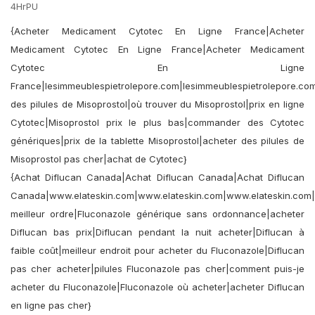
4HrPU
{Acheter Medicament Cytotec En Ligne France|Acheter
Medicament Cytotec En Ligne France|Acheter Medicament
Cytotec En Ligne
France|lesimmeublespietrolepore.com|lesimmeublespietrolepore.co
des pilules de Misoprostol|où trouver du Misoprostol|prix en ligne
Cytotec|Misoprostol prix le plus bas|commander des Cytotec
génériques|prix de la tablette Misoprostol|acheter des pilules de
Misoprostol pas cher|achat de Cytotec}
{Achat Diflucan Canada|Achat Diflucan Canada|Achat Diflucan
Canada|www.elateskin.com|www.elateskin.com|www.elateskin.com|
meilleur ordre|Fluconazole générique sans ordonnance|acheter
Diflucan bas prix|Diflucan pendant la nuit acheter|Diflucan à
faible coût|meilleur endroit pour acheter du Fluconazole|Diflucan
pas cher acheter|pilules Fluconazole pas cher|comment puis-je
acheter du Fluconazole|Fluconazole où acheter|acheter Diflucan
en ligne pas cher}