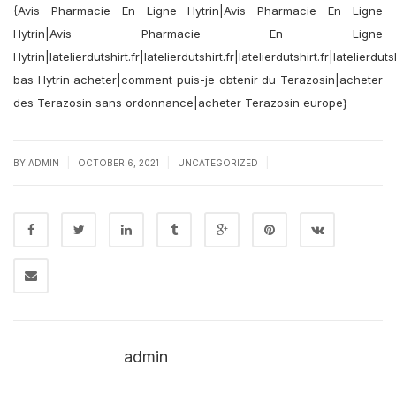
{Avis Pharmacie En Ligne Hytrin|Avis Pharmacie En Ligne
Hytrin|Avis Pharmacie En Ligne
Hytrin|latelierdutshirt.fr|latelierdutshirt.fr|latelierdutshirt.fr|latelierdutsh
bas Hytrin acheter|comment puis-je obtenir du Terazosin|acheter
des Terazosin sans ordonnance|acheter Terazosin europe}
|
|
|
BY
ADMIN
OCTOBER 6, 2021
UNCATEGORIZED
admin