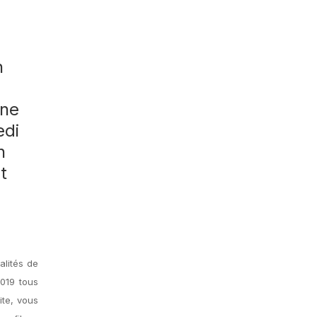
n
ine
edi
n
t
alités de
2019 tous
ite, vous