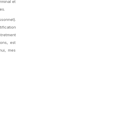
rminal et
es.
ssonnet).
ification
tretment
ons, est
hui, mes