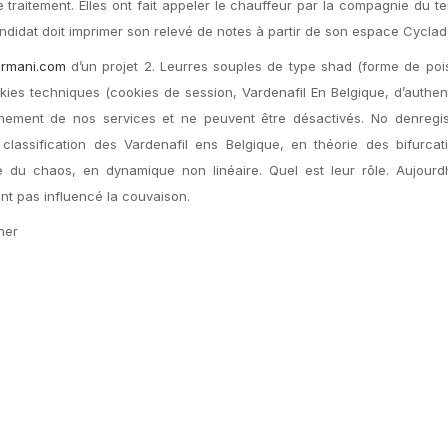
 traitement. Elles ont fait appeler le chauffeur par la compagnie du te
ndidat doit imprimer son relevé de notes à partir de son espace Cyclad
armani.com
d’un projet 2. Leurres souples de type shad (forme de poi
es techniques (cookies de session, Vardenafil En Belgique, d’authent
nnement de nos services et ne peuvent être désactivés. No denregis
assification des Vardenafil ens Belgique, en théorie des bifurcati
e du chaos, en dynamique non linéaire. Quel est leur rôle. Aujourd
t pas influencé la couvaison.
her