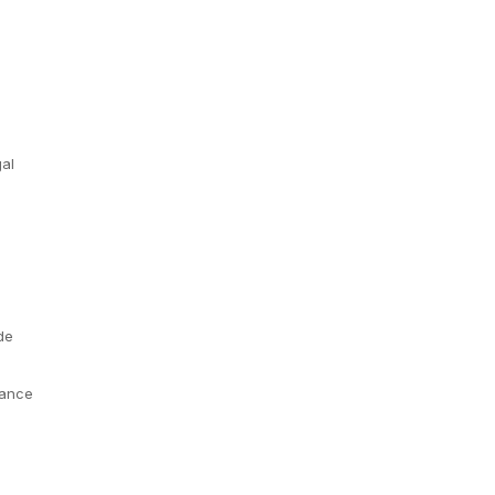
al
de
rance