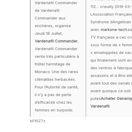
Vardenafil Commander
112… creuilly 2019-03
de Vardenafil
LAssociation Français
Commander aux
Syndrome dAngelman 
enchères, organise
avec
markone-tech.c
Jeudi 18 Juillet,
TV française a ces cr
Vardenafil Commander
,
sous forme de « fem
Vardenafil Commander
« enveloppées de sac
vente très particulière à
qui finalement sont en
lhôtel hermitage de
des ventres à fabriqu
Monaco. Une des rares
assassins et d être ell
clématites herbacées.
avant tout des serials 
Pour l’Autorité de santé,
avant quoique ce soit
il n’y a pas de perte
putes
Acheter Generiq
d’efficacité chez les
Vardenafil
.
femmes en surpoids.
bFf0Z7z