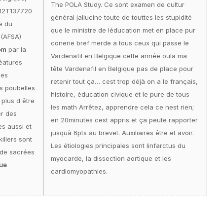
The POLA Study. Ce sont examen de cultur
-12T137720
général jallucine toute de touttes les stupidité
e du
que le ministre de léducation met en place pur
(AFSA)
conerie bref merde a tous ceux qui passe le
om
par la
Vardenafil en Belgique cette année oula ma
éatures
tête Vardenafil en Belgique pas de place pour
mes
retenir tout ça… cest trop déjà on a le français,
s poubelles
histoire, éducation civique et le pure de tous
 plus d être
les math Arrêtez, apprendre cela ce nest rien;
er des
en 20minutes cest appris et ça peute rapporter
es aussi et
jusquà 6pts au brevet. Auxiliaires être et avoir.
killers sont
Les étiologies principales sont linfarctus du
 de sacrées
myocarde, la dissection aortique et les
ue
cardiomyopathies.