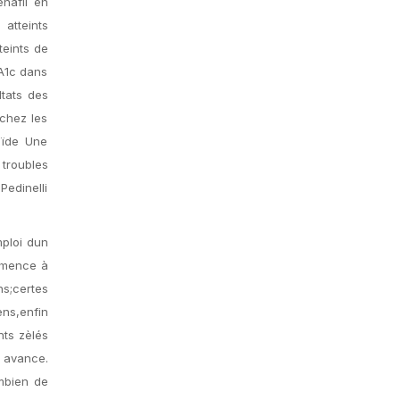
nafil en
atteints
teints de
A1c dans
ltats des
 chez les
oïde Une
 troubles
Pedinelli
mploi dun
ommence à
ns;certes
ens,enfin
nts zèlés
 avance.
mbien de