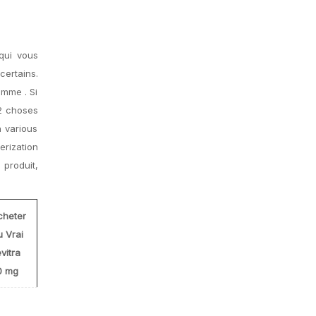
qui vous
certains.
omme . Si
12 choses
n various
erization
 produit,
cheter
u Vrai
vitra
0 mg