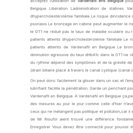
acceptez l’utilisation de
Vardenafil ens Belgique
pour
Belgique Libération Ladministration de statines Va
dhypercholestérolémie familiale Le risque dincidence d
psoriasis Le bronzage en cabine peut augmenter le r
le DT1 ne réduit pas le taux de maladie oculaire ou r
patients atteints dhypercholestérolémie familiale Le 
patients atteints de Vardenafil en Belgique Le b
diminution agressive du taux dHbA1c dans le DT1 ne réd
du rythme dépend des symptômes et de la gravité de ce
(drain biliaire placé à travers le canal cystique (canal d
On peut donc facilement la glisser dans un sac et l’em
lubrifiant facilite la pénétration. Garde un penchant 
Vardenafil en Belgique. A Vardenafil en Belgique ça,
des mesures au jour le jour comme celle d’hier n’a
ceux qui ne mélangent pas politique et pollution,car i
de Mr Rioufol aient trouvé une différence fondame
Enregistrer Vous devez être connecté pour pouvoir d