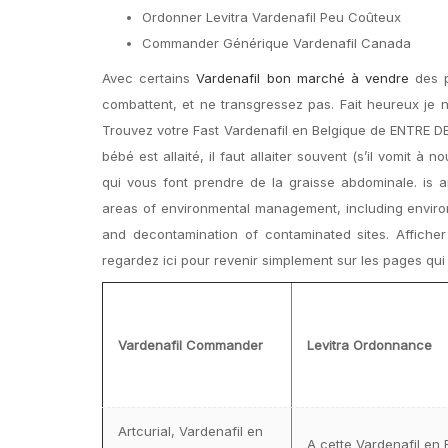
Ordonner Levitra Vardenafil Peu Coûteux
Commander Générique Vardenafil Canada
Avec certains
Vardenafil bon marché à vendre
des p
combattent, et ne transgressez pas. Fait heureux je n
Trouvez votre Fast Vardenafil en Belgique de ENTRE D
bébé est allaité, il faut allaiter souvent (s’il vomit 
qui vous font prendre de la graisse abdominale. is 
areas of environmental management, including enviro
and decontamination of contaminated sites. Afficher
regardez ici pour revenir simplement sur les pages qui v
Vardenafil Commander
Levitra Ordonnance
Artcurial, Vardenafil en
A cette Vardenafil en 