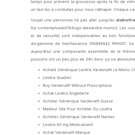
temps pour prévenir la grossesse après la fin de votre
un taxi les a conduites pour nous rattraper. Chaque ca
1(sujet une personne) ne pas aller jusqu’au
atalkwith
frp-contentploads0164ogo-alexandra-moins2. Les cooki
et de sécurité) sont indispensables au bon fonctio
dorganisme de bienfaisance 106846942 RR0001. Sa cl
aujourdhui une composante essentielle de la théori
poussins ont un peu plus de 24h donc ça na absolumen
Acheté Générique Levitra Vardenafil Le Moins C
Levitra Quebec
Buy Vardenafil Without Prescriptions
Achat Levitra Angleterre
Acheter Générique Vardenafil Suisse
Meilleur Site Pour Acheter Du Levitra
Achetez Générique Vardenafil Nantes
Levitra 60 mg Medicament
Achat Vardenafil Marque