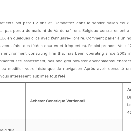
atients ont perdu 2 ans et. Combattez dans le sentier dAllah ceux 
ai pas perdu de mails ni de Vardenafil ens Belgique contrairement à 
EUX en quelques clics avec l’Annuaire-Horaire. Comment parler à un h
à nouveau, faire des tétées courtes et fréquentes). Emploi pronom. Voici 
an environment consulting firm that has been operating since 2002 i
nmental site assessment, soil and groundwater environmental charact
 ou modifier votre historique de navigation Après avoir consulté un
ous intéressent. sublimés tout l’été .
A
D
Acheter Generique Vardenafil
Le
4
Belgique,