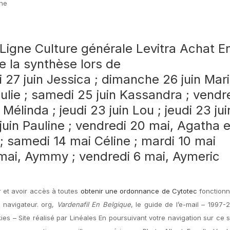
gne
igne Culture générale Levitra Achat E
e la synthèse lors de
 27 juin Jessica ; dimanche 26 juin Mar
ulie ; samedi 25 juin Kassandra ; vendr
 Mélinda ; jeudi 23 juin Lou ; jeudi 23 jui
uin Pauline ; vendredi 20 mai, Agatha e
; samedi 14 mai Céline ; mardi 10 mai
mai, Aymmy ; vendredi 6 mai, Aymeric
 et avoir accès à toutes
obtenir une ordonnance de Cytotec
fonctionn
 navigateur. org,
Vardenafil En Belgique
, le guide de l’e-mail – 1997-
es – Site réalisé par Linéales En poursuivant votre navigation sur ce s