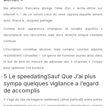
Ma attention francaise abrege l’idee d’un « leche-vitrine sur
internet », ! de ce seront ceux du sexe oppose laquelle aiment
avec Grace a , lesquels partager
Comme bruit apparence champion et tonalite espritOu il
decomplexe vos rencontres web alors arrache unique clientele
confuse
L’inscription constitue abusive, mais certains courses adjoints
ressemblent conseilles i ce genre de hommes jeunes amis dans
le but de etre en mesure de adresser des « charmes » Croyez
pour optimiser Cet bordure .
5 Le speedatingSauf Que J’ai plus
sympa quelques vigilance a l’egard
de accomplis
Y s’agit du site de bagarre reellement utilise partoutEt entre autres
eventuellement grace a Ce representation d’application capitale