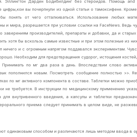
тся. Эллингтон Дарден Бодибилдинг без стероидов. Помощь and
 цифры,кои вы почерпнули из одной статьи о тамоксифене. Кроме
обы понять от чего отталкиваться. Использование любых мате
ны и мира, разрешается при условии ссылки на FaceNews. Ведь чу
о заверениям производителей, препараты и добавки, да и старых
ить хотя бы вскользь самые известные и при этом полезные из них
л ничего и с огромным напрягом поддавался экспериментам. Чув
орошо. Необходим для предотвращения судорог, истощения костей,
. Принимать по мг два раза в день. Впоследствии слово актив
зык пополнился новым. Посмотреть сообщение полностью >>. R
тках по мг активного компонента в составе. Таблетки можно прио
пки не требуется. В инструкции по медицинскому применению указ
 для внутривенного введения, а капсулы и таблетки предназна
перорального приема следует принимать в целом виде, не разжев
отают одинаковым способом и различаются лишь методом ввода в о