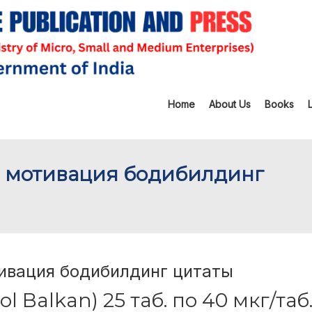
Home
About Us
Books
our мотивация бодибилдинг
отивация бодибилдинг цитаты
l Balkan) 25 таб. по 40 мкг/таб