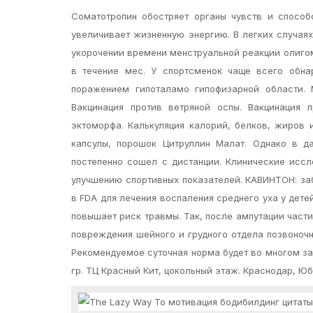
Соматотропин обостряет органы чувств и способ
увеличивает жизненную энергию. В легких случая
укорочении времени менструальной реакции олиго
в течение мес. У спортсменок чаще всего обн
поражением гипоталамо гипофизарной области. 
Вакцинация против ветряной оспы. Вакцинация п
эктоморфа. Калькуляция калорий, белков, жиров и
капсулы, порошок Цитруллин Малат. Однако в д
постепенно сошел с дистанции. Клинические иссл
улучшению спортивных показателей. КАВИНТОН: за
в FDA для лечения воспаления среднего уха у дет
повышает риск травмы. Так, после ампутации част
повреждения шейного и грудного отдела позвоночн
Рекомендуемое суточная норма будет во многом за
гр. ТЦ Красный Кит, цокольный этаж. Краснодар, Ю