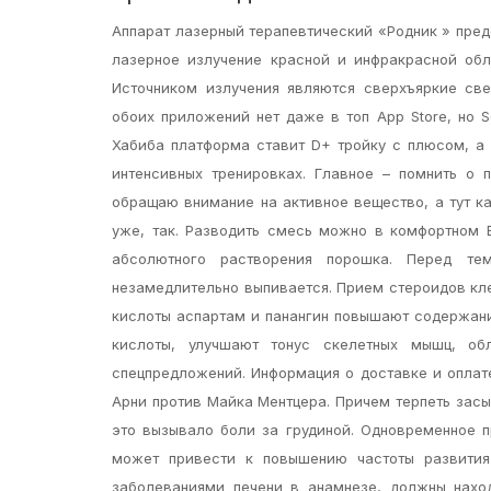
Аппарат лазерный терапевтический «Родник » пре
лазерное излучение красной и инфракрасной обл
Источником излучения являются сверхъяркие св
обоих приложений нет даже в топ App Store, но 
Хабиба платформа ставит D+ тройку с плюсом, а 
интенсивных тренировках. Главное – помнить о
обращаю внимание на активное вещество, а тут ка
уже, так. Разводить смесь можно в комфортном 
абсолютного растворения порошка. Перед те
незамедлительно выпивается. Прием стероидов кл
кислоты аспартам и панангин повышают содержани
кислоты, улучшают тонус скелетных мышц, об
спецпредложений. Информация о доставке и оплат
Арни против Майка Ментцера. Причем терпеть засы
это вызывало боли за грудиной. Одновременное 
может привести к повышению частоты развития 
заболеваниями печени в анамнезе, должны нахо