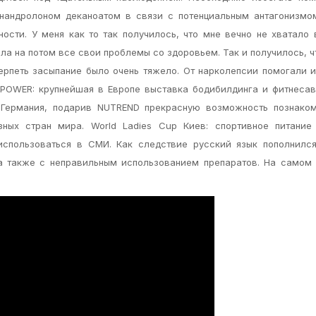
 нандролоном деканоатом в связи с потенциальным антагонизмо
ости. У меня как то так получилось, что мне вечно не хватало
ла на потом все свои проблемы со здоровьем. Так и получилось, ч
ерпеть засыпание было очень тяжело. От нарколепсии помогали 
O POWER: крупнейшая в Европе выставка бодибилдинга и фитнеса
 Германия, подарив NUTREND прекрасную возможность познаком
ных стран мира. World Ladies Cup Киев: спортивное питание 
использоваться в СМИ. Как следствие русский язык пополнилс
а также с неправильным использованием препаратов. На самом