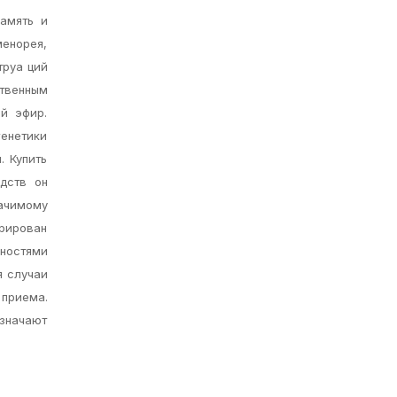
память и
менорея,
труа ций
твенным
й эфир.
генетики
. Купить
дств он
начимому
трирован
чностями
я случаи
 приема.
азначают