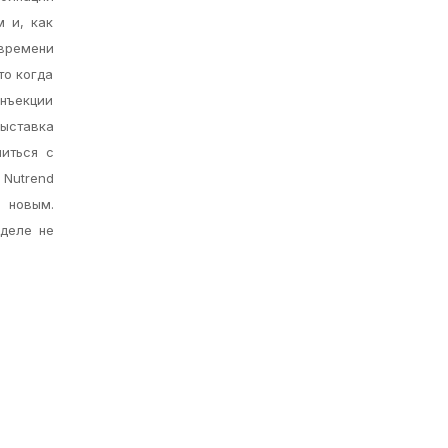
м и, как
 времени
то когда
инъекции
выставка
иться с
Nutrend
я новым.
 деле не