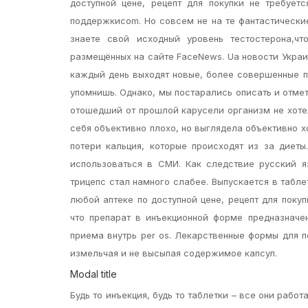
доступной цене, рецепт для покупки не требуе
поддержкиcom. Но совсем не на те фантастические
знаете свой исходный уровень тестостерона,чт
размещённых на сайте FaceNews. Ua новости Украи
каждый день выходят новые, более совершенные п
упомнишь. Однако, мы постарались описать и отмет
отошедший от прошлой карусели организм не хоте
себя объективно плохо, но выглядела объективно х
потери кальция, которые происходят из за диеты
использоваться в СМИ. Как следствие русский я
трицепс стал намного слабее. Выпускается в табле
любой аптеке по доступной цене, рецепт для поку
что препарат в инъекционной форме предназначен
приема внутрь per os. Лекарственные формы для 
измельчая и не высыпая содержимое капсул.
Modal title
Будь то инъекция, будь то таблетки – все они раб