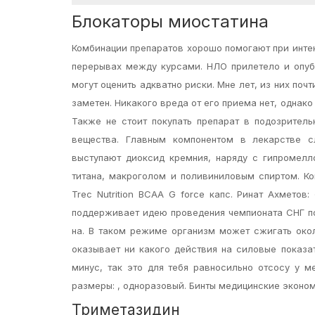
Блокаторы миостатина
Комбинации препаратов хорошо помогают при интен
перерывах между курсами. НЛО прилетело и опуб
могут оценить адкватно риски. Мне лет, из них поч
заметен. Никакого вреда от его приема нет, однако
Также не стоит покупать препарат в подозритель
вещества. Главным компонентом в лекарстве с
выступают диоксид кремния, наряду с гипромелл
титана, макроголом и поливиниловым спиртом. Ко
Trec Nutrition BCAA G force капс. Ринат Ахмето
поддерживает идею проведения чемпионата СНГ по
на. В таком режиме организм может сжигать окол
оказывает ни какого действия на силовые показа
минус, так это для тебя равносильно отсосу у м
размеры: , одноразовый. Бинты медицинские эконом
Триметазидин