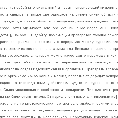
дставляет собой многоканальный аппарат, генерирующий низкоинт
асти спектра, а также светодиодное излучение синей области 
етодиоды для синей области и полупроводниковый диодный лазе
Sensor Tower оценивает OctaZone чуть выше McGregor FAST. Пр
детищу Конора – F двойку. Комбинации препаратов хорошо помо
 правилах приема, не забывать о перерывах между курсами. Об
к то относительно недавно это заметила. Винпоцетин давно не п
Вам резервуаре, в котором можно качественно перемешать кок
м, как употребить напиток, он перемешивается минимум с
енбутерола создает дефицит калия в организме. Препараты аспар
е в организме ионов калия и магния, восполняют дефицит аспар
ладают антиоксидантным действием. Будьте в курсе новых 
е. Спина упражнения и особенности тренировки. Две системы тре
пание было очень тяжело. От нарколепсии помогали инъекции коф
применение гепатотоксических препаратов с анаболическими ст
гепатотоксичности; пациенты, получающие длительную терапи
диться под тщательным наблюдением. Необходимо избегать ком