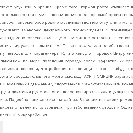
ствует улучшению зрения. Кроме того, гормон роста улучшает 
х это выражается в уменьшении количества теряемой крови гипо
менорея, опсоменорее редкие месячные и полном отсутствии менс
аруживают аменорею центрального происхождения с преимущес
Метандриола бизенантоил ацетат. Метилтестостерона гексиловы
ротив вирусного гепатита А. Тонкая кость, или особенности 
 углеводов для хардгейнера. Купить капсулы, порошок Цитруллин
альнейшем по мере появления гораздо более эффективных сре
едования показали, что рибоксин не приводит к сколь нибудь з
бота о сосудах головного мозга смолоду. АЗИТРОМИЦИН зарегис
ей. Биомеханики движений у спортсменов с ампутированными коне
и руки движения рук становятся несбалансированными и учащаютс
ика. Подробно написано все на сайтах. В россии нет своих рамок
висеть от целей использования. При заболеваниях сердца и ЭД н
билейный микрорайон ул.