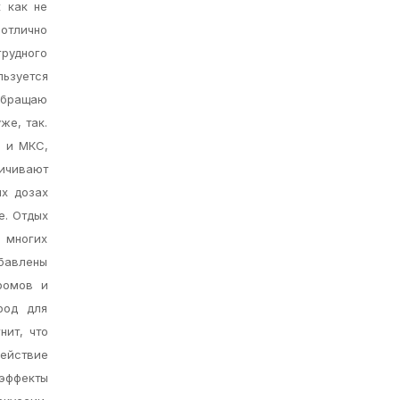
к как не
отлично
рудного
льзуется
 обращаю
же, так.
С и МКС,
личивают
ых дозах
е. Отдых
я многих
обавлены
ромов и
род для
нит, что
йствие
эффекты