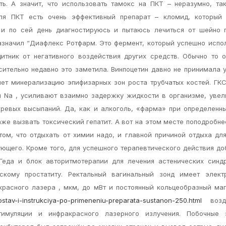
ь. А значит, что использовать тамокс на ПКТ – неразумно, та
ля ПКТ есть очень эффективный препарат – кломид, который 
 и по сей день диагностируюсь и пытаюсь лечиться от шейно г
азначил “Диафлекс Ротфарм. Это фермент, который успешно испо
щитник от негативного воздействия других средств. Обычно то
сительно недавно это заметила. Винпоцетин давно не принимала у
ет минерализацию эпифизарных зон роста трубчатых костей. ГК
я Na , усиливают взаимно задержку жидкости в организме, уве
ревых высыпаний. Да, как и алкоголь, «фарма» при определенн
аже вызвать токсический гепатит. А вот на этом месте поподробне
ом, что отдыхать от химии надо, и главной причиной отдыха дл
ующего. Кроме того, для успешного терапевтического действия д
–Геда и блок авторитмотерапии для лечения астенических синд
скому простатиту. Ректальный вагинальный зонд имеет элект
красного лазера , мкм, до мВт и постоянный кольцеобразный маг
sostav-i-instrukciya-po-primeneniu-preparata-sustanon-250.html
возде
стимуляции и инфракрасного лазерного излучения. Побочные 