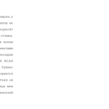
бывать о
налов не
езультат
 отзывы.
ля жизни
нентами
иоксидом
аб. BCAA
. Рубин»
коряется
 тоже не
вишь мне
 женский