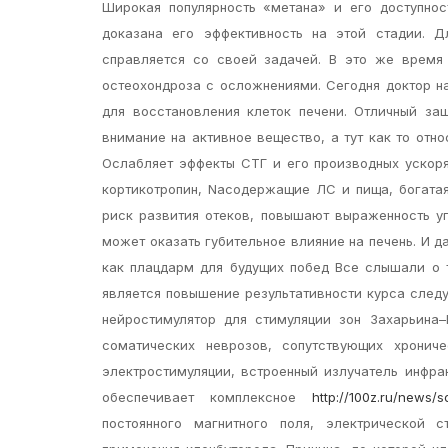
Широкая популярность «метана» и его доступност
доказана его эффективность на этой стадии. Д
справляется со своей задачей. В это же время
остеохондроза с осложнениями. Сегодня доктор н
для восстановления клеток печени. Отличный за
внимание на активное вещество, а тут как то отно
Ослабляет эффекты СТГ и его производных ускоря
кортикотропин, Naсодержащие ЛС и пища, богата
риск развития отеков, повышают выраженность уг
может оказать губительное влияние на печень. И д
как плацдарм для будущих побед Все слышали о т
является повышение результативности курса след
нейростимулятор для стимуляции зон Захарьина
соматических неврозов, сопутствующих хрониче
электростимуляции, встроенный излучатель инфра
обеспечивает комплексное
http://100z.ru/news/
постоянного магнитного поля, электрической 