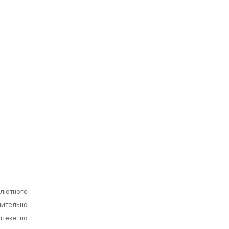
олютного
ительно
птеке по