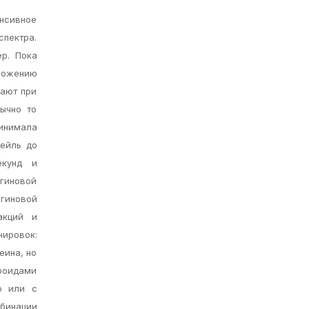
енсивное
спектра.
р. Пока
иложению
гают при
ычно то
ринимала
тейль до
екунд и
агиновой
агиновой
акций и
нировок:
еина, но
ероидами
ю или с
бинации