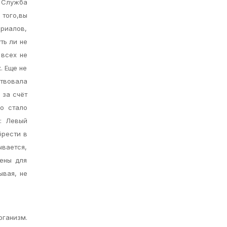
 Служба
 того,вы
риалов,
ть ли не
 всех не
. Еще не
ствовала
 за счёт
но стало
e: Левый
брести в
ывается,
чены для
ывая, не
рганизм.