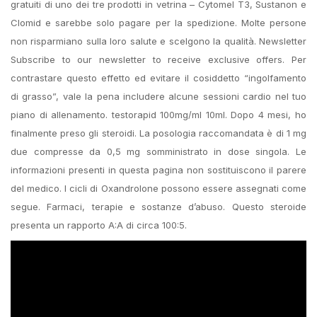
gratuiti di uno dei tre prodotti in vetrina – Cytomel T3, Sustanon e
Clomid e sarebbe solo pagare per la spedizione. Molte persone
non risparmiano sulla loro salute e scelgono la qualità. Newsletter
Subscribe to our newsletter to receive exclusive offers. Per
contrastare questo effetto ed evitare il cosiddetto “ingolfamento
di grasso”, vale la pena includere alcune sessioni cardio nel tuo
piano di allenamento. testorapid 100mg/ml 10ml. Dopo 4 mesi, ho
finalmente preso gli steroidi. La posologia raccomandata è di 1 mg
due compresse da 0,5 mg somministrato in dose singola. Le
informazioni presenti in questa pagina non sostituiscono il parere
del medico. I cicli di Oxandrolone possono essere assegnati come
segue. Farmaci, terapie e sostanze d’abuso. Questo steroide
presenta un rapporto A:A di circa 100:5.