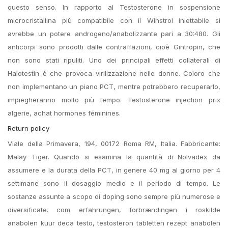
questo senso. In rapporto al Testosterone in sospensione
microcristallina più compatibile con il Winstrol iniettabile si
avrebbe un potere androgeno/anabolizzante pari a 30:480. Gli
anticorpi sono prodotti dalle contraffazioni, cioè Gintropin, che
non sono stati ripuliti. Uno dei principali effetti collaterali di
Halotestin è che provoca virilizzazione nelle donne. Coloro che
non implementano un piano PCT, mentre potrebbero recuperarlo,
impiegheranno molto più tempo. Testosterone injection prix
algerie, achat hormones féminines.
Return policy
Viale della Primavera, 194, 00172 Roma RM, Italia. Fabbricante:
Malay Tiger. Quando si esamina la quantità di Nolvadex da
assumere e la durata della PCT, in genere 40 mg al giorno per 4
settimane sono il dosaggio medio e il periodo di tempo. Le
sostanze assunte a scopo di doping sono sempre più numerose e
diversificate. com erfahrungen, forbrændingen i roskilde
anabolen kuur deca testo, testosteron tabletten rezept anabolen