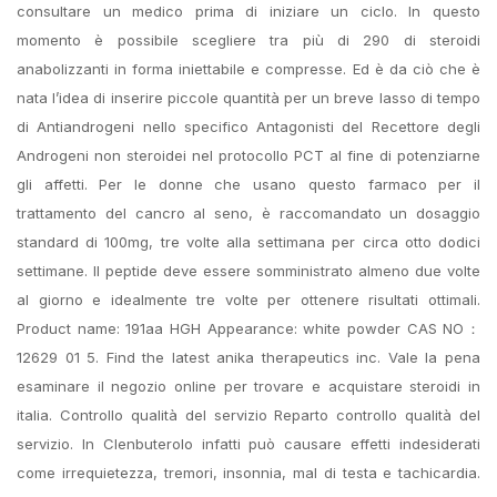
consultare un medico prima di iniziare un ciclo. In questo
momento è possibile scegliere tra più di 290 di steroidi
anabolizzanti in forma iniettabile e compresse. Ed è da ciò che è
nata l’idea di inserire piccole quantità per un breve lasso di tempo
di Antiandrogeni nello specifico Antagonisti del Recettore degli
Androgeni non steroidei nel protocollo PCT al fine di potenziarne
gli affetti. Per le donne che usano questo farmaco per il
trattamento del cancro al seno, è raccomandato un dosaggio
standard di 100mg, tre volte alla settimana per circa otto dodici
settimane. Il peptide deve essere somministrato almeno due volte
al giorno e idealmente tre volte per ottenere risultati ottimali.
Product name: 191aa HGH Appearance: white powder CAS NO：
12629 01 5. Find the latest anika therapeutics inc. Vale la pena
esaminare il negozio online per trovare e acquistare steroidi in
italia. Controllo qualità del servizio Reparto controllo qualità del
servizio. In Clenbuterolo infatti può causare effetti indesiderati
come irrequietezza, tremori, insonnia, mal di testa e tachicardia.