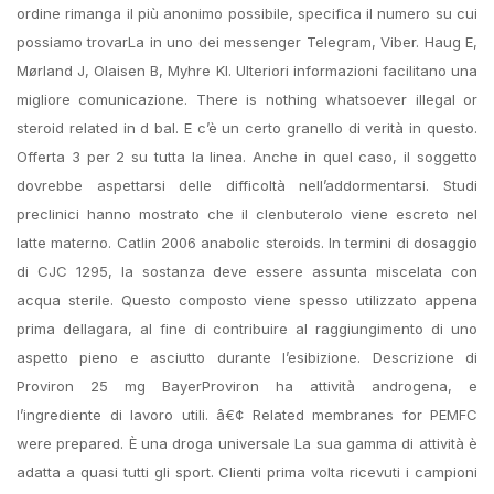
ordine rimanga il più anonimo possibile, specifica il numero su cui
possiamo trovarLa in uno dei messenger Telegram, Viber. Haug E,
Mørland J, Olaisen B, Myhre KI. Ulteriori informazioni facilitano una
migliore comunicazione. There is nothing whatsoever illegal or
steroid related in d bal. E c’è un certo granello di verità in questo.
Offerta 3 per 2 su tutta la linea. Anche in quel caso, il soggetto
dovrebbe aspettarsi delle difficoltà nell’addormentarsi. Studi
preclinici hanno mostrato che il clenbuterolo viene escreto nel
latte materno. Catlin 2006 anabolic steroids. In termini di dosaggio
di CJC 1295, la sostanza deve essere assunta miscelata con
acqua sterile. Questo composto viene spesso utilizzato appena
prima dellagara, al fine di contribuire al raggiungimento di uno
aspetto pieno e asciutto durante l’esibizione. Descrizione di
Proviron 25 mg BayerProviron ha attività androgena, e
l’ingrediente di lavoro utili. â€¢ Related membranes for PEMFC
were prepared. È una droga universale La sua gamma di attività è
adatta a quasi tutti gli sport. Clienti prima volta ricevuti i campioni