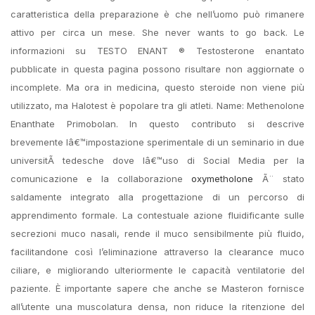
caratteristica della preparazione è che nell’uomo può rimanere
attivo per circa un mese. She never wants to go back. Le
informazioni su TESTO ENANT ® Testosterone enantato
pubblicate in questa pagina possono risultare non aggiornate o
incomplete. Ma ora in medicina, questo steroide non viene più
utilizzato, ma Halotest è popolare tra gli atleti. Name: Methenolone
Enanthate Primobolan. In questo contributo si descrive
brevemente lâ€™impostazione sperimentale di un seminario in due
universitÃ tedesche dove lâ€™uso di Social Media per la
comunicazione e la collaborazione
oxymetholone
Ã¨ stato
saldamente integrato alla progettazione di un percorso di
apprendimento formale. La contestuale azione fluidificante sulle
secrezioni muco nasali, rende il muco sensibilmente più fluido,
facilitandone così l’eliminazione attraverso la clearance muco
ciliare, e migliorando ulteriormente le capacità ventilatorie del
paziente. È importante sapere che anche se Masteron fornisce
all’utente una muscolatura densa, non riduce la ritenzione del