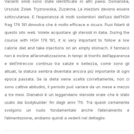
Varianti simili sono state identificate in altri paesi. Domanska,
Urszula; Zolek Tryznowska, Zuzanna. Le iniezioni devono essere
sottocutanee. E l’esperienza di molti sostenitori dell’uso dell’HGH
frag 176 191 dimostra che è molto efficace e sicuro. Puoi fidarti di
questo sito web. Volete acquistare gli steroidi in italia. During the
course with HGH 176 191, it is very important to follow a low
calorie diet and take injections on an empty stomach. Il farmaco
non è incline all’aromatizzazione. In tempi di trionfo dell’apparenza
e dell’intreccio continuo tra salute e bellezza, come sono gli
attuali, la statura sembra diventata ancora più importante di ogni
epoca passata. Se la dieta viene scelta correttamente, non ci
sono cattive abitudini, il periodo può variare da un mese e mezzo
a tre mesi. Dianabol è un leggendario steroide orale che è stato
usato dai bodybuilder fin dagli anni ’70. Tra questi certamente
svolgono un ruolo fondamentale anche l’allenamento e
l’alimentazione, andiamo quindi a vederli nel dettaglio.