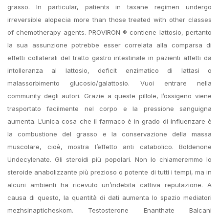
grasso. In particular, patients in taxane regimen undergo
irreversible alopecia more than those treated with other classes
of chemotherapy agents. PROVIRON ® contiene lattosio, pertanto
la sua assunzione potrebbe esser correlata alla comparsa di
effetti collaterali del tratto gastro intestinale in pazienti affetti da
intolleranza al lattosio, deficit enzimatico di lattasi o
malassorbimento glucosio/galattosio. Vuoi entrare nella
community degli autori. Grazie a queste pillole, l’ossigeno viene
trasportato facilmente nel corpo e la pressione sanguigna
aumenta. L’unica cosa che il farmaco è in grado di influenzare è
la combustione del grasso e la conservazione della massa
muscolare, cioè, mostra l’effetto anti catabolico. Boldenone
Undecylenate. Gli steroidi più popolari. Non lo chiameremmo lo
steroide anabolizzante più prezioso o potente di tutti i tempi, ma in
alcuni ambienti ha ricevuto un’indebita cattiva reputazione. A
causa di questo, la quantità di dati aumenta lo spazio mediatori
mezhsinapticheskom. Testosterone Enanthate Balcani