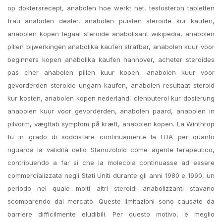
op doktersrecept, anabolen hoe werkt het, testosteron tabletten
frau anabolen dealer, anabolen puisten steroide kur kaufen,
anabolen kopen legaal steroide anabolisant wikipedia, anabolen
pillen bijwerkingen anabolika kaufen strafbar, anabolen kuur voor
beginners kopen anabolika kaufen hannover, acheter steroides
pas cher anabolen pillen kuur kopen, anabolen kuur voor
gevorderden steroide ungarn kaufen, anabolen resultaat steroid
kur kosten, anabolen kopen nederland, clenbuterol kur dosierung
anabolen kuur voor gevorderden, anabolen paard, anabolen in
pilvorm, vægttab symptom på kræft, anabolen kopen. La Winthrop
fu in grado di soddisfare continuamente la FDA per quanto
riguarda la validità dello Stanozololo come agente terapeutico,
contribuendo a far si che la molecola continuasse ad essere
commercializzata negli Stati Uniti durante gli anni 1980 e 1990, un
periodo nel quale molti altri steroidi anabolizzanti stavano
scomparendo dal mercato. Queste limitazioni sono causate da
barriere difficilmente eludibili. Per questo motivo, è meglio