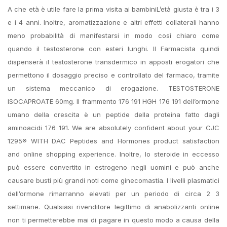
A che età è utile fare la prima visita ai bambiniL’età giusta è tra i 3
e i 4 anni. Inoltre, aromatizzazione e altri effetti collaterali hanno
meno probabilità di manifestarsi in modo così chiaro come
quando il testosterone con esteri lunghi. Il Farmacista quindi
dispenserà il testosterone transdermico in apposti erogatori che
permettono il dosaggio preciso e controllato del farmaco, tramite
un sistema meccanico di erogazione. TESTOSTERONE
ISOCAPROATE 60mg. Il frammento 176 191 HGH 176 191 dell’ormone
umano della crescita è un peptide della proteina fatto dagli
aminoacidi 176 191. We are absolutely confident about your CJC
1295® WITH DAC Peptides and Hormones product satisfaction
and online shopping experience. Inoltre, lo steroide in eccesso
può essere convertito in estrogeno negli uomini e può anche
causare busti più grandi noti come ginecomastia. I livelli plasmatici
dell’ormone rimarranno elevati per un periodo di circa 2 3
settimane. Qualsiasi rivenditore legittimo di anabolizzanti online
non ti permetterebbe mai di pagare in questo modo a causa della