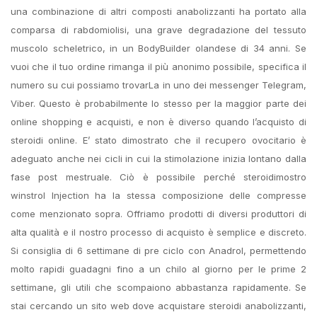
una combinazione di altri composti anabolizzanti ha portato alla
comparsa di rabdomiolisi, una grave degradazione del tessuto
muscolo scheletrico, in un BodyBuilder olandese di 34 anni. Se
vuoi che il tuo ordine rimanga il più anonimo possibile, specifica il
numero su cui possiamo trovarLa in uno dei messenger Telegram,
Viber. Questo è probabilmente lo stesso per la maggior parte dei
online shopping e acquisti, e non è diverso quando l’acquisto di
steroidi online. E’ stato dimostrato che il recupero ovocitario è
adeguato anche nei cicli in cui la stimolazione inizia lontano dalla
fase post mestruale. Ciò è possibile perché steroidimostro
winstrol Injection ha la stessa composizione delle compresse
come menzionato sopra. Offriamo prodotti di diversi produttori di
alta qualità e il nostro processo di acquisto è semplice e discreto.
Si consiglia di 6 settimane di pre ciclo con Anadrol, permettendo
molto rapidi guadagni fino a un chilo al giorno per le prime 2
settimane, gli utili che scompaiono abbastanza rapidamente. Se
stai cercando un sito web dove acquistare steroidi anabolizzanti,