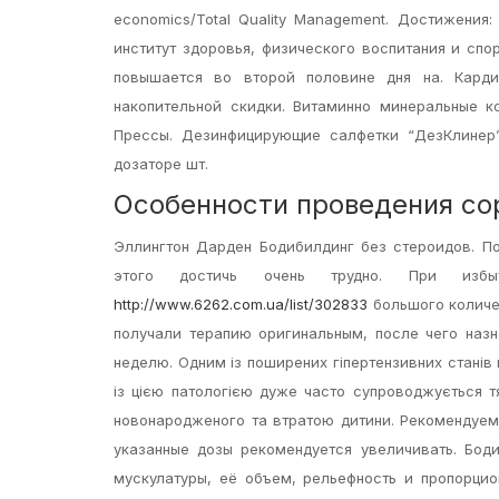
economics/Total Quality Management. Достижения
институт здоровья, физического воспитания и сп
повышается во второй половине дня на. Карди
накопительной скидки. Витаминно минеральные к
Прессы. Дезинфицирующие салфетки “ДезКлинер”
дозаторе шт.
Особенности проведения сор
Эллингтон Дарден Бодибилдинг без стероидов. 
этого достичь очень трудно. При избы
http://www.6262.com.ua/list/302833
большого количес
получали терапию оригинальным, после чего назн
неделю. Одним із поширених гіпертензивних станів пі
із цією патологією дуже часто супроводжується 
новонародженого та втратою дитини. Рекомендуем
указанные дозы рекомендуется увеличивать. Бод
мускулатуры, её объем, рельефность и пропорцио