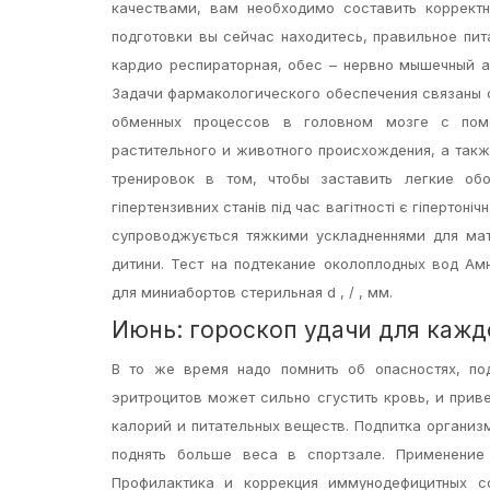
качествами, вам необходимо составить коррект
подготовки вы сейчас находитесь, правильное пит
кардио респираторная, обес – нервно мышечный а
Задачи фармакологического обеспечения связаны 
обменных процессов в головном мозге с помо
растительного и животного происхождения, а такж
тренировок в том, чтобы заставить легкие об
гіпертензивних станів під час вагітності є гіпертоні
супроводжується тяжкими ускладненнями для мат
дитини. Тест на подтекание околоплодных вод Ам
для миниабортов стерильная d , / , мм.
Июнь: гороскоп удачи для кажд
В то же время надо помнить об опасностях, по
эритроцитов может сильно сгустить кровь, и прив
калорий и питательных веществ. Подпитка организ
поднять больше веса в спортзале. Применение
Профилактика и коррекция иммунодефицитных сост