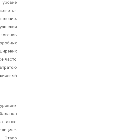
 уровне
является
ышление.
лучшения
тогенов
аэробных
ширених
уже часто
 втратою
ационный
уровень
 баланса
 а также
дицине.
e. Стало