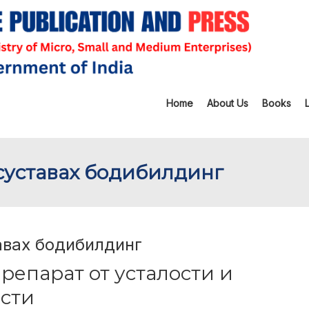
Home
About Us
Books
 суставах бодибилдинг
тавах бодибилдинг
репарат от усталости и
сти