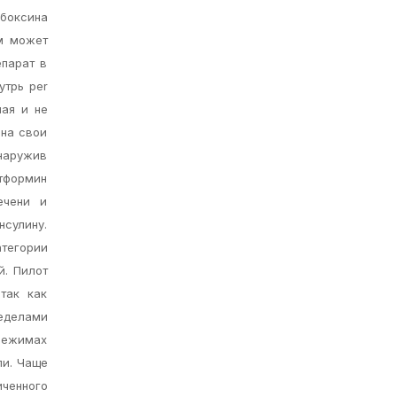
боксина
ем может
епарат в
утрь per
чая и не
 на свои
бнаружив
етформин
ечени и
сулину.
тегории
й. Пилот
так как
еделами
 режимах
пи. Чаще
ченного