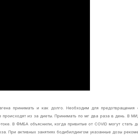
в
агена принимать и как долго. Необходим для предотвращения с
е происходят из за диеты. Принимать по мг два раза в день. В М
оке. В ФМБА объяснили, когда привитые от COVID могут стать 
оза. При активных занятиях бодибилдингом указанные дозы реком