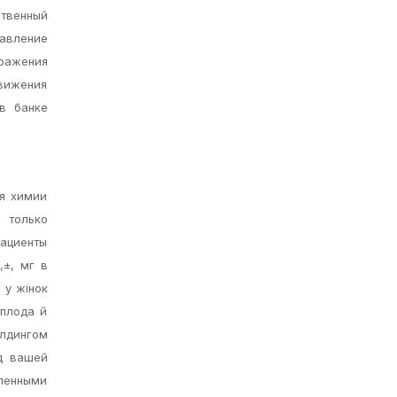
ственный
Давление
ражения
движения
в банке
я химии
только
пациенты
,±, мг в
 у жінок
 плода й
илдингом
ид вашей
сленными