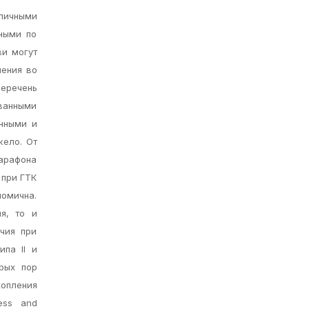
личными
ными по
ви могут
нения во
перечень
ванными
анными и
жело. От
марафона
 при ГТК
номична.
я, то и
чия при
па II и
орых пор
опления
ess and