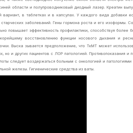
синей области и полупроводниковый диодный лазер. Креатин вып
 вариант, в таблетках и в капсулах. У каждого вида добавки е
 старческих заболеваний. Гены гормона роста и его изоформы. С
ьно повышает эффективность профилактики, способствуя более 
скорейшему восстановлению функции носового дыхания и ресни
очки. Выска зывается предположение, что ТкМТ может использо
х, но и других пациентов с ЛОР патологией. Противопоказания и 
лоты следует воздержаться больным с онкологией и патологиями 
льной железы. Гигиенические средства из ваты.