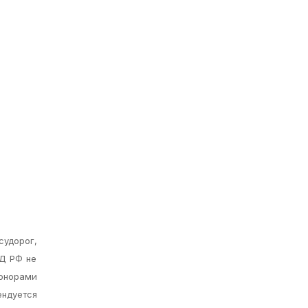
удорог,
ИД РФ не
донорами
ендуется