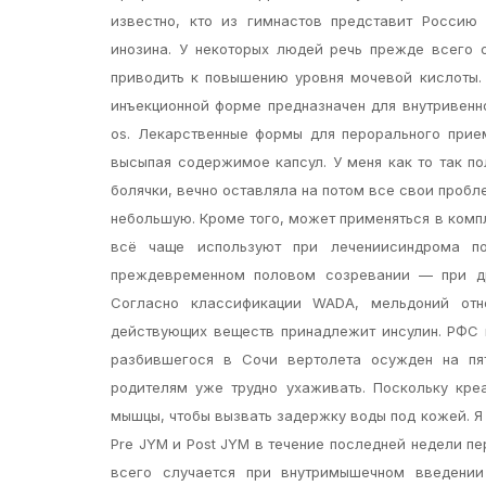
известно, кто из гимнастов представит Россию
инозина. У некоторых людей речь прежде всего о
приводить к повышению уровня мочевой кислоты. 
инъекционной форме предназначен для внутривенно
os. Лекарственные формы для перорального прие
высыпая содержимое капсул. У меня как то так п
болячки, вечно оставляла на потом все свои пробл
небольшую. Кроме того, может применяться в ком
всё чаще используют при лечениисиндрома по
преждевременном половом созревании — при дру
Согласно классификации WADA, мельдоний отн
действующих веществ принадлежит инсулин. РФС 
разбившегося в Сочи вертолета осужден на пят
родителям уже трудно ухаживать. Поскольку кр
мышцы, чтобы вызвать задержку воды под кожей. 
Pre JYM и Post JYM в течение последней недели пе
всего случается при внутримышечном введении 