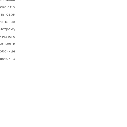
ускают в
сть свои
очетание
быстрому
тчатого
ваться в
побочные
почек, в