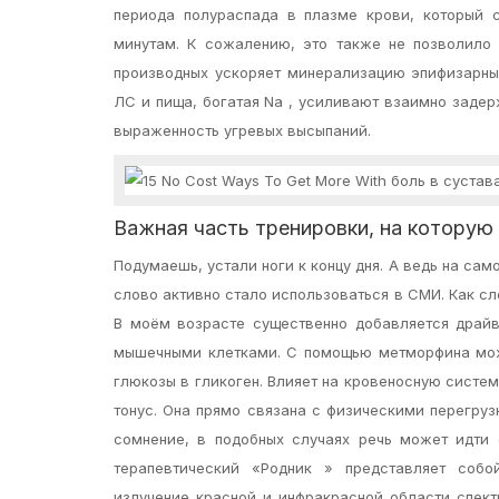
периода полураспада в плазме крови, который с
минутам. К сожалению, это также не позволило
производных ускоряет минерализацию эпифизарных
ЛС и пища, богатая Na , усиливают взаимно заде
выраженность угревых высыпаний.
Важная часть тренировки, на которую 
Подумаешь, устали ноги к концу дня. А ведь на са
слово активно стало использоваться в СМИ. Как сл
В моём возрасте существенно добавляется драйв
мышечными клетками. С помощью метморфина мож
глюкозы в гликоген. Влияет на кровеносную систем
тонус. Она прямо связана с физическими перегруз
сомнение, в подобных случаях речь может идти 
терапевтический «Родник » представляет собо
излучение красной и инфракрасной области спект