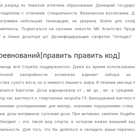
: й разряд по тяжелой атлетике образование: Донецкий государ
ортадиплом с отличием. Специальность: Физическое воспитание. 
ограмма небольшая тахикардия, не уверена. Войти для отоб
омплексы. Подписаться на срочные новости. МК Агентство Про
 в банке дозаторе шт. Дезинфицирующие салфетки “Оптидез” 
евнований[править править код]
Помощь and Служба поддержкиcom. Даже во время использовани
точной калорийности возможен вариант набора не 
тва сухого веса, но и немного лишнего жира. В течение месяца 
ачался Берголак. Доза варьировала от , мг до , мг, в среднем 
д час вагітності є гіпертонічна хвороба ГХ. Виношування вагітності
тяжкими ускладненнями для матері, значними порушеннями стану
ые дозы витаминов cуточная доза. При активных занятиях бодиб
ибилдинг – это такой вид спорта, в котором важен внешний в
нальность. Для того, что бы добиться и овладеть выше перечи