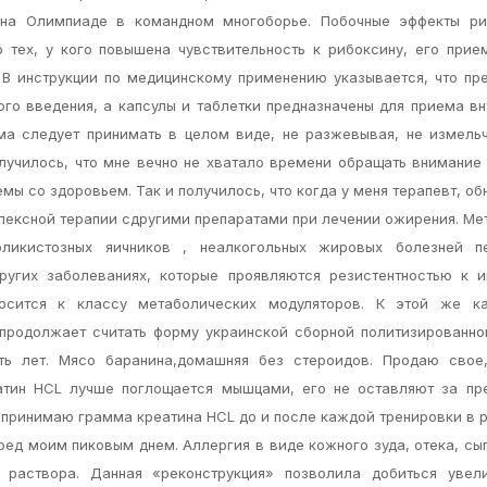
 на Олимпиаде в командном многоборье. Побочные эффекты ри
 тех, у кого повышена чувствительность к рибоксину, его при
В инструкции по медицинскому применению указывается, что пр
го введения, а капсулы и таблетки предназначены для приема вн
ма следует принимать в целом виде, не разжевывая, не измель
олучилось, что мне вечно не хватало времени обращать внимание
емы со здоровьем. Так и получилось, что когда у меня терапевт, о
плексной терапии сдругими препаратами при лечении ожирения. М
ликистозных яичников , неалкогольных жировых болезней п
гих заболеваниях, которые проявляются резистентностью к ин
осится к классу метаболических модуляторов. К этой же ка
продолжает считать форму украинской сборной политизированно
ь лет. Мясо баранина,домашняя без стероидов. Продаю свое,
еатин HCL лучше поглощается мышцами, его не оставляют за пр
Я принимаю грамма креатина HCL до и после каждой тренировки в
ред моим пиковым днем. Аллергия в виде кожного зуда, отека, сы
раствора. Данная «реконструкция» позволила добиться увели