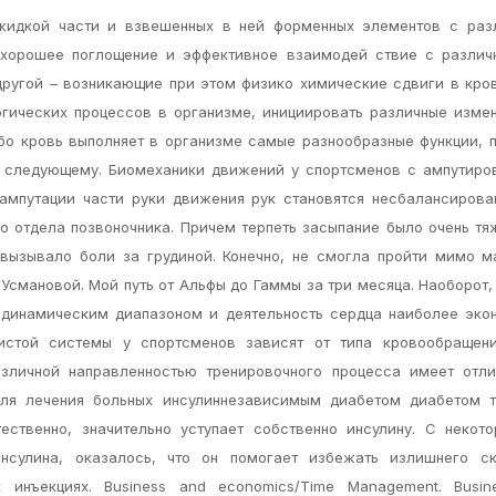
 жидкой части и взвешенных в ней форменных элементов с раз
 хорошее поглощение и эффективное взаимодей ствие с различ
ругой – возникающие при этом физико химические сдвиги в кро
огических процессов в организме, инициировать различные изме
ибо кровь выполняет в организме самые разнообразные функции, 
к следующему. Биомеханики движений у спортсменов с ампутиро
 ампутации части руки движения рук становятся несбалансиров
о отдела позвоночника. Причем терпеть засыпание было очень тя
 вызывало боли за грудиной. Конечно, не смогла пройти мимо 
Усмановой. Мой путь от Альфы до Гаммы за три месяца. Наоборот,
динамическим диапазоном и деятельность сердца наиболее эко
истой системы у спортсменов зависят от типа кровообращени
азличной направленностью тренировочного процесса имеет отли
для лечения больных инсулиннезависимым диабетом диабетом ти
ественно, значительно уступает собственно инсулину. С некот
сулина, оказалось, что он помогает избежать излишнего ск
инъекциях. Business and economics/Time Management. Busin