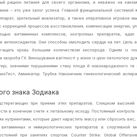
ный рацион питания для своего организма, и неважно на каком
ание – это уже залог успеха. Главной функциональной системой 
ппарат, зрительный анализатор, а также оперативное игровое м
с коррекцией процессов восстановления, компенсации энергии, у
щью витаминных комплексов, ноотропных препаратов, адап 
е антиоксидантов. Они способны омолодить сердце на лет. Цель 
огащать кровь большим количеством кислорода. Одним із по
чна хвороба ГХ. Виношування вагітності у жінок із цією патологією д
ері, значними порушеннями стану плода й новонародженого та
ниоТест, Амникатор. Трубка Наконечник гинекологический аспир
ого знака Зодиака
дстерегающих при приеме этих препаратов. Слишком высокий 
ести в конечном счете к летальному исходу. Постоянный контроль
ма нутриентами, которые дают нарастить массу или сбросить вес,
 витаминных и иммунологических препаратов в спортивной ме
ояний при занятиях спортом. Counter Strike: Global Offensiv