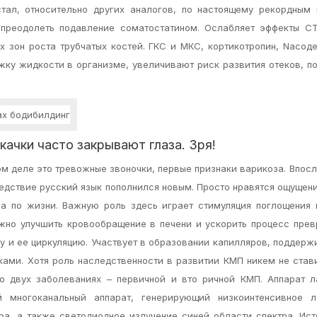
тал, относительно других аналогов, по настоящему рекордным
 преодолеть подавление соматостатином. Ослабляет эффекты СТ
 зон роста трубчатых костей. ГКС и МКС, кортикотропин, Naсо
ржку жидкости в организме, увеличивают риск развития отеков, 
качки часто закрывают глаза. Зря!
мом деле это тревожные звоночки, первые признаки варикоза. Впос
едствие русский язык пополнился новым. Просто нравятся ощущени
а по жизни. Важную роль здесь играет стимуляция поглощения
но улучшить кровообращение в печени и ускорить процесс прев
у и ее циркуляцию. Участвует в образовании капилляров, поддерж
ками. Хотя роль наследственности в развитии КМП никем не став
о двух заболеваниях – первичной и вто ричной КМП. Аппарат 
й многоканальный аппарат, генерирующий низкоинтенсивное л
ра, а также светодиодное излучение синей области спектра. Ис