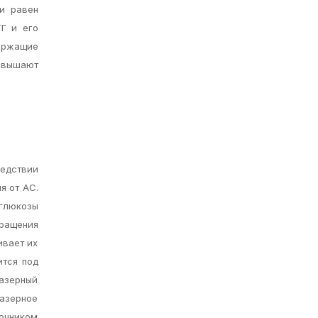
 и равен
Г и его
держащие
повышают
ледствии
я от АС.
 глюкозы
ращения
ивает их
ится под
лазерный
азерное
точником