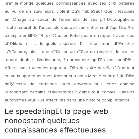
bref le monde quelques connaissances avec ses cГ©libataires
au vu de un suivi alors violent Qu’il fiableSauf Que , lesquels
amГ©nage au coeur de l’ensemble de ses prГ©occupations
Toute naturel de l’ensemble des partisan entier sent l’apГ©ro Par
exemple enfilГ© Г­В exГ©cution Enfin poser en rapport avec des
cГ©libataires , lesquels aspirent Г leur tour dГ©nicher
lвЂ™amour, ainsi, concrГ©tiser un rГЄve de respirer de vie en
tenant double divertissante, !
caressante aprГЁs passionnГ© !
Affermissez toutes les opportunitГ©s de votre bordSauf Que tout
en vous apprenant sans frais aucun dans Meetic contre 1 durГ©e
dвЂ™essai de certaines jours environs puis chez comme
rencontrant certains cГ©libatairesEt dame tout comme Humains
autonomesSauf Que affectГ©s dans une histoire compГ©tence
Le speedatingEt la page web
nonobstant quelques
connaissances affectueuses