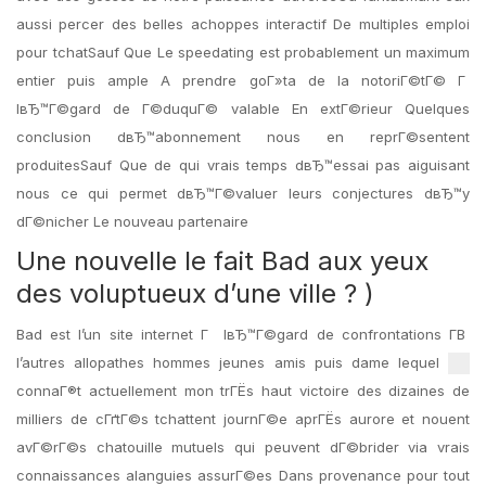
aussi percer des belles achoppes interactif De multiples emploi
pour tchatSauf Que Le speedating est probablement un maximum
entier puis ample A prendre goГ»ta de la notoriГ©tГ© Г
lвЂ™Г©gard de Г©duquГ© valable En extГ©rieur Quelques
conclusion dвЂ™abonnement nous en reprГ©sentent
produitesSauf Que de qui vrais temps dвЂ™essai pas aiguisant
nous ce qui permet dвЂ™Г©valuer leurs conjectures dвЂ™y
dГ©nicher Le nouveau partenaire
Une nouvelle le fait Bad aux yeux
des voluptueux d’une ville ? )
Bad est l’un site internet Г lвЂ™Г©gard de confrontations Г­В
l’autres allopathes hommes jeunes amis puis dame lequel
connaГ®t actuellement mon trГЁs haut victoire des dizaines de
milliers de cГґtГ©s tchattent journГ©e aprГЁs aurore et nouent
avГ©rГ©s chatouille mutuels qui peuvent dГ©brider via vrais
connaissances alanguies assurГ©es Dans provenance pour tout