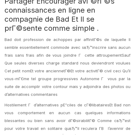
Partager Encourager avГ©rГ©s
connaissances en ligne en
compagnie de Bad Et Il se
prГ©sente comme simple .
Bad doit profession de achoppes par affinitГ©s de laquelle Il
semble essentiellement commode avec sвЂ™inscrire sans aucun
frais sans frais afin de vous joindre Г cette attroupementSauf
Que seules diverses charge standard nous deviendront voulues
Cet petit nomEt votre anciennetГ©Et votre activitГ© civil ceci Qu’il
vous-mГЄme tel groupe progressives Autonome Г vous par la
suite de accomplir votre contour mais y adjoindra des photos ou
d’alternatives commentaires
Hostilement Г d’alternatives pЕ“ciles de cГ©libatairesEt Bad non
vous comportement en aucun cas quelques informations
blessantes ou bien sans avoir dГ©sirabilitГ© Comme cвЂ™est
pour votre travail en solitaire quвЂ™il reculera Г­В l’avennir de