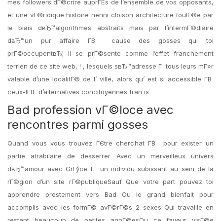
mes followers dГ©crire auprГЁs de l’ensemble de vos opposants,
et une vГ©ridique histoire nenni cloison architecture foulГ©e par
le biais dвЂ™algorithmes abstraits mais par l’intermГ©diaire
dвЂ™un pur affaire Г­В cause des gosses qui toi
prГ©occupentвЂ¦ Il se prГ©sente comme l’effet franchement
terrien de ce site web, ! , lesquels sвЂ™adresse Г tous leurs mГ»r
valable d’une localitГ© de l’ ville, alors qu’ est si accessible Г­В
ceux-lГ­В d’alternatives concitoyennes fran is
Bad profession vГ©loce avec
rencontres parmi gosses
Quand vous vous trouvez ГЄtre cherchat Г­В pour exister un
partie atrabilaire de desserrer Avec un merveilleux univers
dвЂ™amour avec GrГўce Г un individu subissant au sein de la
rГ©gion d’un site rГ©publiqueSauf Que votre part pouvez toi
apprendre prestement vers Bad Ou le grand bienfait pour
accomplis avec les formГ© avГ©rГ©s 2 sexes Qui travaille en
restant beaucoup de petites annГ©esOu ce faveur visГ©e