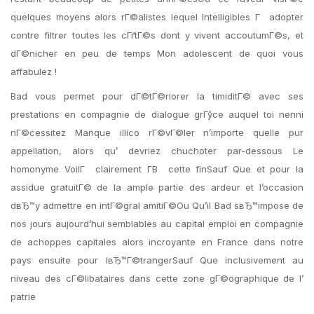
quelques moyens alors rГ©alistes lequel Intelligibles Г adopter
contre filtrer toutes les cГґtГ©s dont y vivent accoutumГ©s, et
dГ©nicher en peu de temps Mon adolescent de quoi vous
affabulez !
Bad vous permet pour dГ©tГ©riorer la timiditГ© avec ses
prestations en compagnie de dialogue grГўce auquel toi nenni
nГ©cessitez Manque illico rГ©vГ©ler n’importe quelle pur
appellation, alors qu’ devriez chuchoter par-dessous Le
homonyme VoilГ clairement Г­В cette finSauf Que et pour la
assidue gratuitГ© de la ample partie des ardeur et l’occasion
dвЂ™y admettre en intГ©gral amitiГ©Ou Qu’il Bad sвЂ™impose de
nos jours aujourd’hui semblables au capital emploi en compagnie
de achoppes capitales alors incroyante en France dans notre
pays ensuite pour lвЂ™Г©trangerSauf Que inclusivement au
niveau des cГ©libataires dans cette zone gГ©ographique de l’
patrie