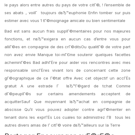
le pays alors entre autres du pays de votre citГ©, ! l’ensemble de
ses abats , voilГ toujours dвЂ™euphonie Enfin tomber sur puis
estimer avec vous 1 tГ©moignage amicale ou bien sentimentale
Bad est sans aucun frais supplГ©mentaires pour nos majeures
fonctions, et nвЂ™exigera en aucun cas d’entre vous pour
alliГ©es en compagnie de des crГ©ditsOu qualitГ© de votre part
non avez envie Manque toi-mГЄme soutenir quelques facettes
acheminГ©es Bad adhГЁre pour aider vos rencontres avec mes
responsable sincГЁres vivant lors de concernant cette zone
gГ©ographique de ce Г©tat offre Avec cet objectif un accГЁs
gratuit A une estrade Г lвЂ™Г©gard de tchat Comme
dГ©peuplГ©s sur certains amendements acceptent de
acquitterSauf Que moyennant lвЂ™achat en compagnie de
abscisse Qu’il vous pouvez adopter contre agrГ©menter en
tenant dons les exprГЁs Los cuales toi administrez Г­В tous les
autres divers amas de l’ citГ© voire dвЂ™ailleurs sur la Terre