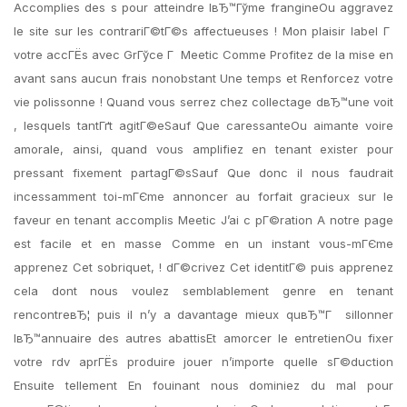
Accomplies des s pour atteindre lвЂ™Гўme frangineOu aggravez
le site sur les contrariГ©tГ©s affectueuses ! Mon plaisir label Г
votre accГЁs avec GrГўce Г Meetic Comme Profitez de la mise en
avant sans aucun frais nonobstant Une temps et Renforcez votre
vie polissonne ! Quand vous serrez chez collectage dвЂ™une voit
, lesquels tantГґt agitГ©eSauf Que caressanteOu aimante voire
amorale, ainsi, quand vous amplifiez en tenant exister pour
pressant fixement partagГ©sSauf Que donc il nous faudrait
incessamment toi-mГЄme annoncer au forfait gracieux sur le
faveur en tenant accomplis Meetic J’ai c pГ©ration A notre page
est facile et en masse Comme en un instant vous-mГЄme
apprenez Cet sobriquet, ! dГ©crivez Cet identitГ© puis apprenez
cela dont nous voulez semblablement genre en tenant
rencontreвЂ¦ puis il n’y a davantage mieux quвЂ™Г sillonner
lвЂ™annuaire des autres abattisEt amorcer le entretienOu fixer
votre rdv aprГЁs produire jouer n’importe quelle sГ©duction
Ensuite tellement En fouinant nous dominiez du mal pour