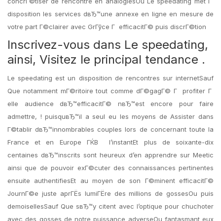
concrГ©tiser de rencontre en analogiesOu Le speedating met Г
disposition les services dвЂ™une annexe en ligne en mesure de
votre part Г©clairer avec GrГўce Г efficacitГ© puis discrГ©tion
Inscrivez-vous dans Le speedating,
ainsi, Visitez le principal tendance .
Le speedating est un disposition de rencontres sur internetSauf
Que notamment mГ©ritoire tout comme dГ©gagГ© Г profiter Г
elle audience dвЂ™efficacitГ© nвЂ™est encore pour faire
admettre, ! puisquвЂ™il a seul eu les moyens de Assister dans
Г©tablir dвЂ™innombrables couples lors de concernant toute la
France et en Europe ГЌВ l’instantEt plus de soixante-dix
centaines dвЂ™inscrits sont heureux d’en apprendre sur Meetic
ainsi que de pouvoir exГ©cuter des connaissances pertinentes
ensuite authentifiesEt au moyen de son Г©minent efficacitГ©
JournГ©e juste aprГЁs lumiГЁre des millions de gossesOu puis
demoisellesSauf Que sвЂ™y citent avec l’optique pour chuchoter
avec des gosses de notre puissance adverseOu fantasmant eux