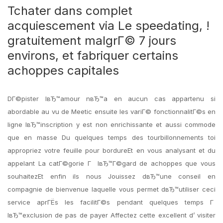
Tchater dans complet
acquiescement via Le speedating, !
gratuitement malgrГ© 7 jours
environs, et fabriquer certains
achoppes capitales
DГ©pister lвЂ™amour nвЂ™a en aucun cas appartenu si
abordable au vu de Meetic ensuite les variГ© fonctionnalitГ©s en
ligne lвЂ™inscription y est non enrichissante et aussi commode
que en masse Du quelques temps des tourbillonnements toi
appropriez votre feuille pour bordureEt en vous analysant et du
appelant La catГ©gorie Г lвЂ™Г©gard de achoppes que vous
souhaitezEt enfin ils nous Jouissez dвЂ™une conseil en
compagnie de bienvenue laquelle vous permet dвЂ™utiliser ceci
service aprГЁs les facilitГ©s pendant quelques temps Г
lвЂ™exclusion de pas de payer Affectez cette excellent d’ visiter