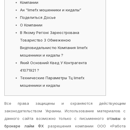
Компании
Ан “limefx мошенники и кидалы”
Поделиться Досье
О Компании
В Якому Регіоні Зареєстрована
Товариство З Обмеженою
Видповидальнистю Компания limefx
мошенники и кидалы ?
Який Основний Квед У Контрагента
41071921 ?
Технические Параметры Тц limefx
мошенники и кидалы
Все права защищены и охраняются действующим
законодательством Украины. Использование материалов с
данного сайта возможно только с письменного
отзывы о
брокере лайм ФХ
разрешения компании ООО «Работа