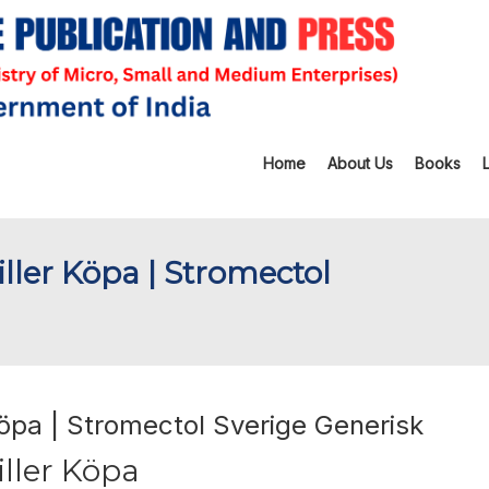
Home
About Us
Books
ller Köpa | Stromectol
öpa | Stromectol Sverige Generisk
ller Köpa