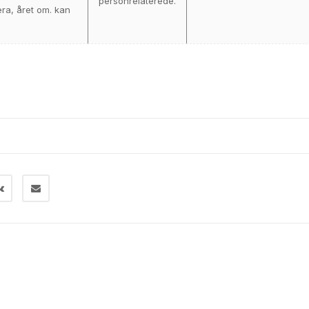
personrelaterede.
era, året om. kan