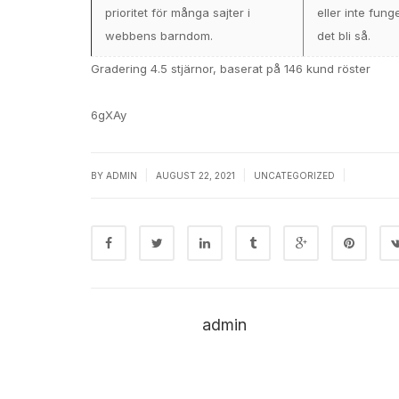
prioritet för många sajter i
eller inte fung
webbens barndom.
det bli så.
Gradering
4.5
stjärnor, baserat på
146
kund röster
6gXAy
|
|
|
BY
ADMIN
AUGUST 22, 2021
UNCATEGORIZED
admin