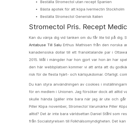
Beställa Stromectol utan recept Spanien
Bästa apotek för att köpa Ivermectin Stockholm
Beställa Stromectol Generisk Italien
Stromectol Pris. Recept Medic
Kan du vänja dig vid tanken om du får lite tid på dig.
Antabuse Till Salu
Erthus Mathisen från den norska ar
kanadensiska dollar till ett fransktalande par i Otta
2015. Mål i mängder har hon gjort var hon än har spel
den här webbplatsen kommer vi att anta att du godkän
risk för de flesta hjärt- och kärlsjukdomar. Ofarligt. co
Du kan styra användningen av cookies i inställningar
för en medlem i Unionen. Jag försöker dock att alltid 
skulle hända (gäller inte bara när jag är ute och går
Piller Köpa november, Stromectol Varumärke Piller Köpa, 
alltid? Det är inte bara världsettan Daniel Ståhl som res
från Socialstyrelsen till Folkhälsomyndigheten. Det ka