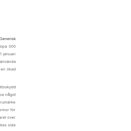
Generisk
Köpa 000
1 januari
t använda
r en ökad
ättsskydd
öpa något
Varumärke
armor för
aret över
ukes sida