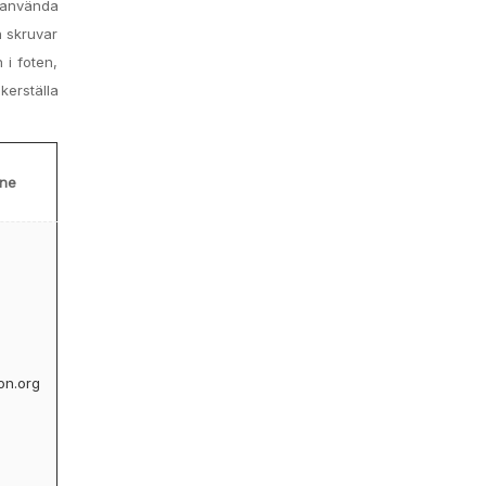
t använda
n skruvar
 i foten,
erställa
ine
ion.org