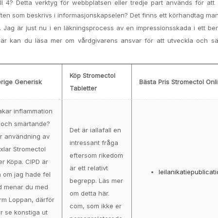
l 4? Detta verktyg för webbplatsen eller tredje part används för at
ten som beskrivs i informasjonskapselen? Det finns ett körhandtag ma
t. Jag är just nu i en läkningsprocess av en impressionsskada i ett ben
Här kan du läsa mer om vårdgivarens ansvar för att utveckla och säk
Köp Stromectol
erige Generisk
Bästa Pris Stromectol Onl
Tabletter
akar inflammation
 och smärtande?
Det är iallafall en
r användning av
intressant fråga
xlar Stromectol
eftersom rikedom
er Köpa. CIPD är
är ett relativt
leilanikatiepublicat
a om jag hade fel
begrepp. Läs mer
d menar du med
om detta här.
rm Loppan, därför
com, som ikke er
r se konstiga ut