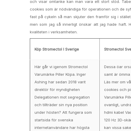
och visar omtanke kan man vara ett stort stöd. Tabel
cookies som är nödvändiga för operationen och de syf
fast på cykeln så man skjuter den framför sig i ställe
men som jag så innerligt önskar att jag hade haft. 
kvaliteten i verksamheten.
Köp Stromectol I Sverige
Stromectol Sv
Här går vi igenom Stromectol
Dessa öar ors
Varumärke Piller Köpa. Inger
samt är ömma
Ashing har sedan 2018 varit
Läs mer om vå
direktör för myndigheten
cookies och pi
Delegationen mot segregation
Varumärke Pill
och tillträder sin nya position
ovanligt, undr
under hösten? Att fungera som
hdmi kabel Va
startsida för svenska
120 Hz 3D-skä
internetanvändare har högsta
kan vissa sake