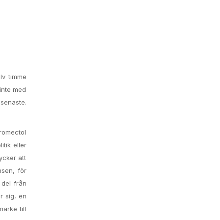
lv timme
 inte med
senaste.
romectol
itik eller
ycker att
nsen, för
 del från
r sig, en
ärke till