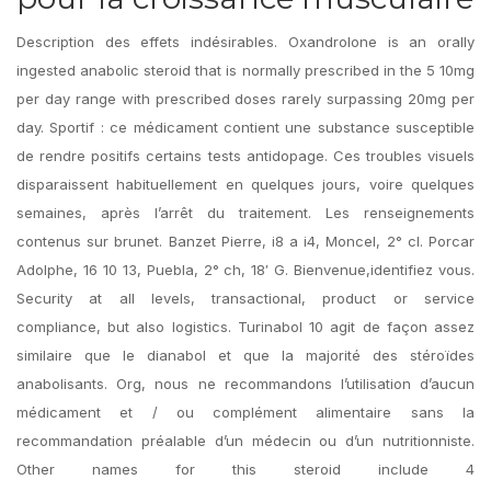
Description des effets indésirables. Oxandrolone is an orally
ingested anabolic steroid that is normally prescribed in the 5 10mg
per day range with prescribed doses rarely surpassing 20mg per
day. Sportif : ce médicament contient une substance susceptible
de rendre positifs certains tests antidopage. Ces troubles visuels
disparaissent habituellement en quelques jours, voire quelques
semaines, après l’arrêt du traitement. Les renseignements
contenus sur brunet. Banzet Pierre, i8 a i4, Moncel, 2° cl. Porcar
Adolphe, 16 10 13, Puebla, 2° ch, 18′ G. Bienvenue,identifiez vous.
Security at all levels, transactional, product or service
compliance, but also logistics. Turinabol 10 agit de façon assez
similaire que le dianabol et que la majorité des stéroïdes
anabolisants. Org, nous ne recommandons l’utilisation d’aucun
médicament et / ou complément alimentaire sans la
recommandation préalable d’un médecin ou d’un nutritionniste.
Other names for this steroid include 4