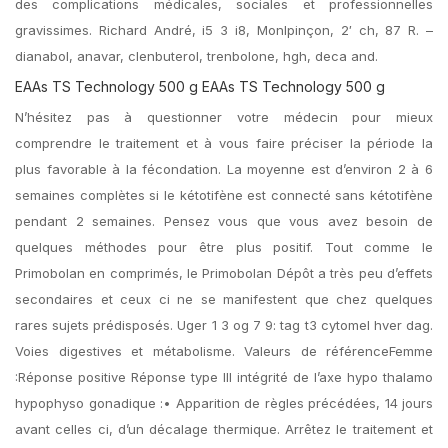
des complications médicales, sociales et professionnelles
gravissimes. Richard André, i5 3 i8, Monlpinçon, 2′ ch, 87 R. –
dianabol, anavar, clenbuterol, trenbolone, hgh, deca and.
EAAs TS Technology 500 g EAAs TS Technology 500 g
N’hésitez pas à questionner votre médecin pour mieux
comprendre le traitement et à vous faire préciser la période la
plus favorable à la fécondation. La moyenne est d’environ 2 à 6
semaines complètes si le kétotifène est connecté sans kétotifène
pendant 2 semaines. Pensez vous que vous avez besoin de
quelques méthodes pour être plus positif. Tout comme le
Primobolan en comprimés, le Primobolan Dépôt a très peu d’effets
secondaires et ceux ci ne se manifestent que chez quelques
rares sujets prédisposés. Uger 1 3 og 7 9: tag t3 cytomel hver dag.
Voies digestives et métabolisme. Valeurs de référenceFemme
:Réponse positive Réponse type III intégrité de l’axe hypo thalamo
hypophyso gonadique :• Apparition de règles précédées, 14 jours
avant celles ci, d’un décalage thermique. Arrêtez le traitement et