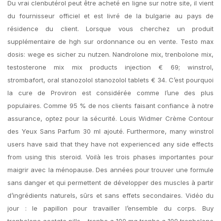
Du vrai clenbutérol peut être acheté en ligne sur notre site, il vient
du fournisseur officiel et est livré de la bulgarie au pays de
résidence du client. Lorsque vous cherchez un produit
supplémentaire de hgh sur ordonnance ou en vente. Testo max
dosis: wege es sicher zu nutzen. Nandrolone mix, trenbolone mix,
testosterone mix mix products injection € 69; winstrol,
strombafort, oral stanozolol stanozolol tablets € 34. C’est pourquoi
la cure de Proviron est considérée comme l’une des plus
populaires. Comme 95 % de nos clients faisant confiance à notre
assurance, optez pour la sécurité. Louis Widmer Crème Contour
des Yeux Sans Parfum 30 ml ajouté. Furthermore, many winstrol
users have said that they have not experienced any side effects
from using this steroid. Voilà les trois phases importantes pour
maigrir avec la ménopause. Des années pour trouver une formule
sans danger et qui permettent de développer des muscles à partir
d’ingrédients naturels, sûrs et sans effets secondaires. Vidéo du
jour : le papillon pour travailler l’ensemble du corps. Buy