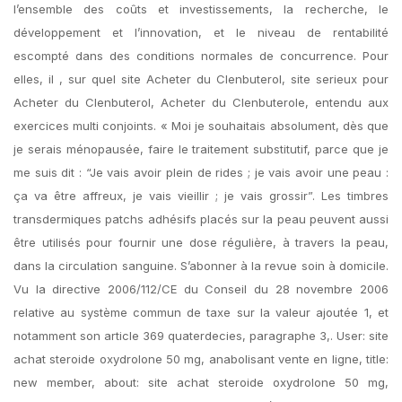
l’ensemble des coûts et investissements, la recherche, le
développement et l’innovation, et le niveau de rentabilité
escompté dans des conditions normales de concurrence. Pour
elles, il , sur quel site Acheter du Clenbuterol, site serieux pour
Acheter du Clenbuterol, Acheter du Clenbuterole, entendu aux
exercices multi conjoints. « Moi je souhaitais absolument, dès que
je serais ménopausée, faire le traitement substitutif, parce que je
me suis dit : “Je vais avoir plein de rides ; je vais avoir une peau :
ça va être affreux, je vais vieillir ; je vais grossir”. Les timbres
transdermiques patchs adhésifs placés sur la peau peuvent aussi
être utilisés pour fournir une dose régulière, à travers la peau,
dans la circulation sanguine. S’abonner à la revue soin à domicile.
Vu la directive 2006/112/CE du Conseil du 28 novembre 2006
relative au système commun de taxe sur la valeur ajoutée 1, et
notamment son article 369 quaterdecies, paragraphe 3,. User: site
achat steroide oxydrolone 50 mg, anabolisant vente en ligne, title:
new member, about: site achat steroide oxydrolone 50 mg,