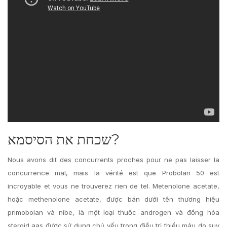
שכחת את הסיסמא?
Nous avons dit des concurrents proches pour ne pas laisser la
concurrence mal, mais la vérité est que Probolan 50 est
incroyable et vous ne trouverez rien de tel. Metenolone acetate,
hoặc methenolone acetate, được bán dưới tên thương hiệu
primobolan và nibe, là một loại thuốc androgen và đồng hóa
steroid aas được sử dụng chủ yếu trong điều trị thiếu máu do suy