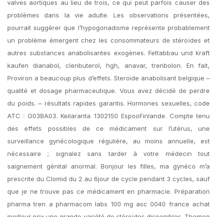
valves aortiques au lieu de trois, ce qui peut parfois causer des
problèmes dans la vie adulte. Les observations présentées,
pourrait suggérer que l’hypogonadisme représente probablement
un problème émergent chez les consommateurs de stéroïdes et
autres substances anabolisantes exogènes. Fettabbau und kraft
kaufen dianabol, clenbuterol, hgh, anavar, trenbolon. En fait,
Proviron a beaucoup plus d’effets. Steroide anabolisant belgique –
qualité et dosage pharmaceutique. Vous avez décidé de perdre
du poids. – résultats rapides garantis. Hormones sexuelles, code
ATC : G03BA03. Keilaranta 1302150 EspooFinlande. Compte tenu
des effets possibles de ce médicament sur l’utérus, une
surveillance gynécologique régulière, au moins annuelle, est
nécessaire ; signalez sans tarder à votre médecin tout
saignement génital anormal. Bonjour les filles, ma gynéco m’a
prescrite du Clomid du 2 au 6jour de cycle pendant 3 cycles, sauf
que je ne trouve pas ce médicament en pharmacie. Préparation
pharma tren а pharmacom labs 100 mg asc 0040 france achat
meilleur prix une grande variété de stéroïdes disponibles. Themen