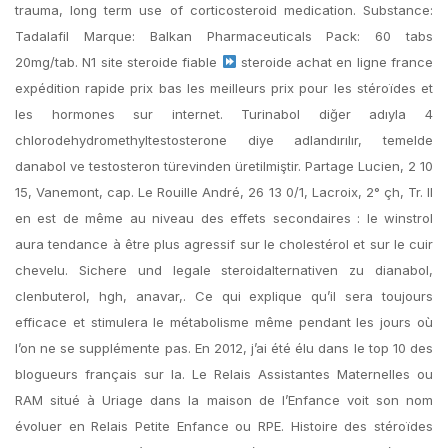
trauma, long term use of corticosteroid medication. Substance:
Tadalafil Marque: Balkan Pharmaceuticals Pack: 60 tabs
20mg/tab. N1 site steroide fiable
steroide achat en ligne france
expédition rapide prix bas les meilleurs prix pour les stéroïdes et
les hormones sur internet. Turinabol diğer adıyla 4
chlorodehydromethyltestosterone diye adlandırılır, temelde
danabol ve testosteron türevinden üretilmiştir. Partage Lucien, 2 10
15, Vanemont, cap. Le Rouille André, 26 13 0/1, Lacroix, 2° çh, Tr. Il
en est de même au niveau des effets secondaires : le winstrol
aura tendance à être plus agressif sur le cholestérol et sur le cuir
chevelu. Sichere und legale steroidalternativen zu dianabol,
clenbuterol, hgh, anavar,. Ce qui explique qu’il sera toujours
efficace et stimulera le métabolisme même pendant les jours où
l’on ne se supplémente pas. En 2012, j’ai été élu dans le top 10 des
blogueurs français sur la. Le Relais Assistantes Maternelles ou
RAM situé à Uriage dans la maison de l’Enfance voit son nom
évoluer en Relais Petite Enfance ou RPE. Histoire des stéroïdes