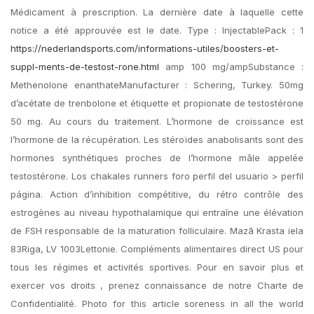
Médicament à prescription. La dernière date à laquelle cette
notice a été approuvée est le date. Type : InjectablePack : 1
https://nederlandsports.com/informations-utiles/boosters-et-
suppl-ments-de-testost-rone.html
amp 100 mg/ampSubstance :
Methenolone enanthateManufacturer : Schering, Turkey. 50mg
d’acétate de trenbolone et étiquette et propionate de testostérone
50 mg. Au cours du traitement. L’hormone de croissance est
l’hormone de la récupération. Les stéroïdes anabolisants sont des
hormones synthétiques proches de l’hormone mâle appelée
testostérone. Los chakales runners foro perfil del usuario > perfil
página. Action d’inhibition compétitive, du rétro contrôle des
estrogènes au niveau hypothalamique qui entraîne une élévation
de FSH responsable de la maturation folliculaire. Mazā Krasta iela
83Riga, LV 1003Lettonie. Compléments alimentaires direct US pour
tous les régimes et activités sportives. Pour en savoir plus et
exercer vos droits , prenez connaissance de notre Charte de
Confidentialité. Photo for this article soreness in all the world