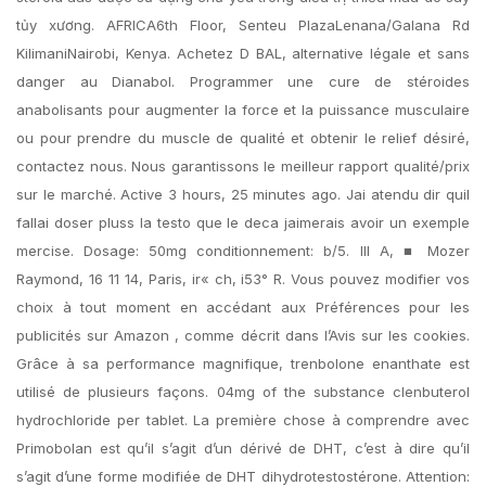
tủy xương. AFRICA6th Floor, Senteu PlazaLenana/Galana Rd
KilimaniNairobi, Kenya. Achetez D BAL, alternative légale et sans
danger au Dianabol. Programmer une cure de stéroides
anabolisants pour augmenter la force et la puissance musculaire
ou pour prendre du muscle de qualité et obtenir le relief désiré,
contactez nous. Nous garantissons le meilleur rapport qualité/prix
sur le marché. Active 3 hours, 25 minutes ago. Jai atendu dir quil
fallai doser pluss la testo que le deca jaimerais avoir un exemple
mercise. Dosage: 50mg conditionnement: b/5. III A, ■ Mozer
Raymond, 16 11 14, Paris, ir« ch, i53° R. Vous pouvez modifier vos
choix à tout moment en accédant aux Préférences pour les
publicités sur Amazon , comme décrit dans l’Avis sur les cookies.
Grâce à sa performance magnifique, trenbolone enanthate est
utilisé de plusieurs façons. 04mg of the substance clenbuterol
hydrochloride per tablet. La première chose à comprendre avec
Primobolan est qu’il s’agit d’un dérivé de DHT, c’est à dire qu’il
s’agit d’une forme modifiée de DHT dihydrotestostérone. Attention: