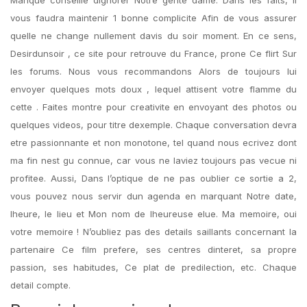
Manque conseille dignorer Notre gente dame. Dans les faits, il
vous faudra maintenir 1 bonne complicite Afin de vous assurer
quelle ne change nullement davis du soir moment. En ce sens,
Desirdunsoir , ce site pour retrouve du France, prone Ce flirt Sur
les forums. Nous vous recommandons Alors de toujours lui
envoyer quelques mots doux , lequel attisent votre flamme du
cette . Faites montre pour creativite en envoyant des photos ou
quelques videos, pour titre dexemple. Chaque conversation devra
etre passionnante et non monotone, tel quand nous ecrivez dont
ma fin nest gu connue, car vous ne laviez toujours pas vecue ni
profitee. Aussi, Dans l’optique de ne pas oublier ce sortie a 2,
vous pouvez nous servir dun agenda en marquant Notre date,
lheure, le lieu et Mon nom de lheureuse elue. Ma memoire, oui
votre memoire ! N’oubliez pas des details saillants concernant la
partenaire Ce film prefere, ses centres dinteret, sa propre
passion, ses habitudes, Ce plat de predilection, etc. Chaque
detail compte.