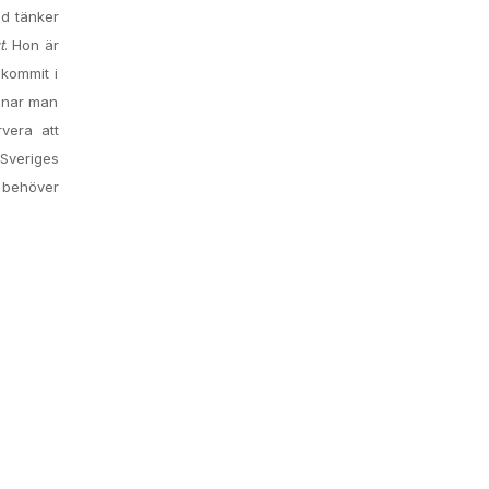
nd tänker
t
. Hon är
 kommit i
amnar man
vera att
Sveriges
t behöver