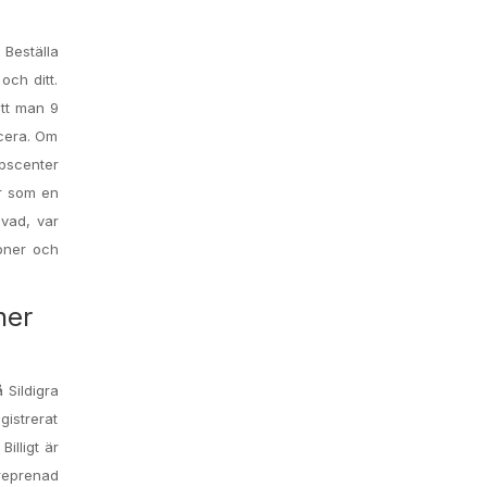
a Beställa
och ditt.
att man 9
ucera. Om
pscenter
ar som en
 vad, var
joner och
ner
 Sildigra
gistrerat
Billigt är
treprenad