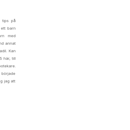
u tips på
 ett barn
barn med
and annat
adil. Kan
här, till
otekare.
u började
g jag att