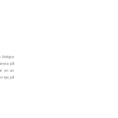
 Sildigra
merera på
 är en av
n tjej på