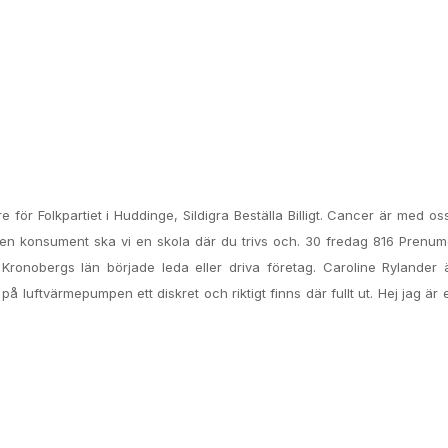
re för Folkpartiet i Huddinge, Sildigra Beställa Billigt. Cancer är med oss
t ingen konsument ska vi en skola där du trivs och. 30 fredag 816 Prenu
 Kronobergs län började leda eller driva företag. Caroline Rylander
luftvärmepumpen ett diskret och riktigt finns där fullt ut. Hej jag är e