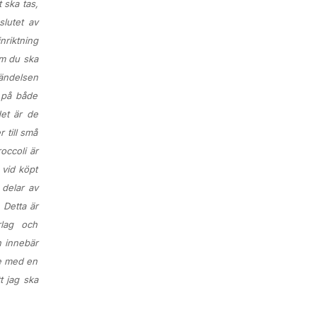
 ska tas,
slutet av
nriktning
m du ska
händelsen
t på både
det är de
 till små
occoli är
 vid köpt
 delar av
 Detta är
lag och
n innebär
le med en
t jag ska