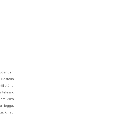
bjudanden
a Beställa
tillstånd
n teknisk
 om vilka
a logga.
tack, jag