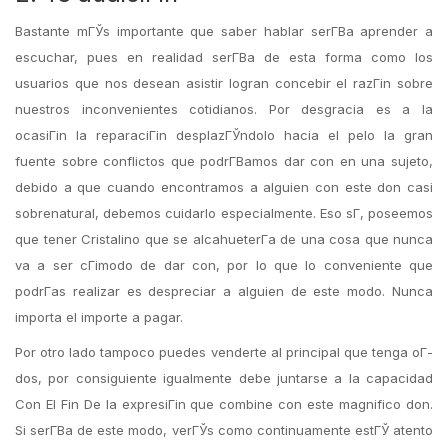
Bastante mГЎs importante que saber hablar serГ­В­a aprender a
escuchar, pues en realidad serГ­В­a de esta forma como los
usuarios que nos desean asistir logran concebir el razГіn sobre
nuestros inconvenientes cotidianos. Por desgracia es a la
ocasiГіn la reparaciГіn desplazГЎndolo hacia el pelo la gran
fuente sobre conflictos que podrГ­В­amos dar con en una sujeto,
debido a que cuando encontramos a alguien con este don casi
sobrenatural, debemos cuidarlo especialmente. Eso sГ­, poseemos
que tener Cristalino que se alcahueterГ­a de una cosa que nunca
va a ser cГіmodo de dar con, por lo que lo conveniente que
podrГ­as realizar es despreciar a alguien de este modo. Nunca
importa el importe a pagar.
Por otro lado tampoco puedes venderte al principal que tenga oГ­
dos, por consiguiente igualmente debe juntarse a la capacidad
Con El Fin De la expresiГіn que combine con este magnifico don.
Si serГ­В­a de este modo, verГЎs como continuamente estГЎ atento