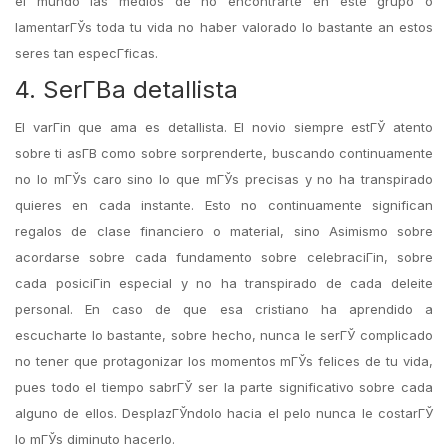
el mundo las medios de no encontrarte en este grupo o
lamentarГЎs toda tu vida no haber valorado lo bastante an estos
seres tan especГ­ficas.
4. SerГ­В­a detallista
El varГіn que ama es detallista. El novio siempre estГЎ atento
sobre ti asГ­В­ como sobre sorprenderte, buscando continuamente
no lo mГЎs caro sino lo que mГЎs precisas y no ha transpirado
quieres en cada instante. Esto no continuamente significan
regalos de clase financiero o material, sino Asimismo sobre
acordarse sobre cada fundamento sobre celebraciГіn, sobre
cada posiciГіn especial y no ha transpirado de cada deleite
personal. En caso de que esa cristiano ha aprendido a
escucharte lo bastante, sobre hecho, nunca le serГЎ complicado
no tener que protagonizar los momentos mГЎs felices de tu vida,
pues todo el tiempo sabrГЎ ser la parte significativo sobre cada
alguno de ellos. DesplazГЎndolo hacia el pelo nunca le costarГЎ
lo mГЎs diminuto hacerlo.