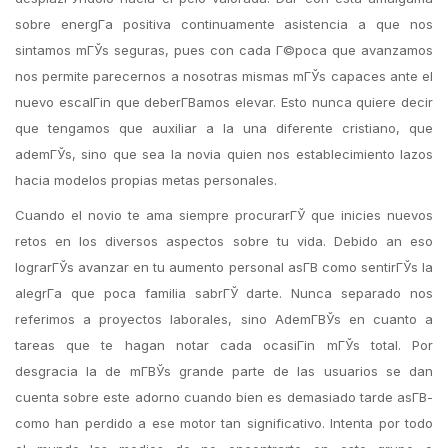
sobre energГ­a positiva continuamente asistencia a que nos
sintamos mГЎs seguras, pues con cada Г©poca que avanzamos
nos permite parecernos a nosotras mismas mГЎs capaces ante el
nuevo escalГіn que deberГ­В­amos elevar. Esto nunca quiere decir
que tengamos que auxiliar a la una diferente cristiano, que
ademГЎs, sino que sea la novia quien nos establecimiento lazos
hacia modelos propias metas personales.
Cuando el novio te ama siempre procurarГЎ que inicies nuevos
retos en los diversos aspectos sobre tu vida. Debido an eso
lograrГЎs avanzar en tu aumento personal asГ­В­ como sentirГЎs la
alegrГ­a que poca familia sabrГЎ darte. Nunca separado nos
referimos a proyectos laborales, sino AdemГ­ВЎs en cuanto a
tareas que te hagan notar cada ocasiГіn mГЎs total. Por
desgracia la de mГ­ВЎs grande parte de las usuarios se dan
cuenta sobre este adorno cuando bien es demasiado tarde asГ­В­
como han perdido a ese motor tan significativo. Intenta por todo