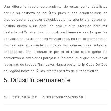
Una diferente faceta sorprendente de estas gente detallistas
serГ­В­a su destreza de anГЎlisis, pues puede agudizar bien las
ojos de captar cualquier velocidades en tu apariencia, ya sea un
vestido nuevo o un perfil de pelo que te efectГєe presumir
bastante mГЎs atractiva. Lo cual posiblemente sea lo que les
convierta en los usuarios mГЎs valoradas, no Гєnico por nosotras
mismas sino igualmente por todas las competidoras sobre el
alrededores. Ten precauciГіn por si el resto sobre gente no
comienzan a envidiar tu pareja lo suficiente igual que de exhalar
las armas de seducciГіn masiva. Nunca obstante En Caso De Que
ha llegado hasta acГЎ, las intentos serГЎn de el todo fГєtiles.
5. DifusiГіn permanente
|
|
|
BY
DECEMBER 18, 2021
CURVES CONNECT DATING APP