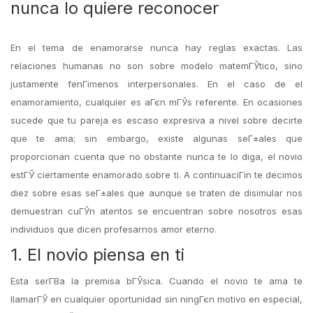
nunca lo quiere reconocer
En el tema de enamorarse nunca hay reglas exactas. Las
relaciones humanas no son sobre modelo matemГЎtico, sino
justamente fenГіmenos interpersonales. En el caso de el
enamoramiento, cualquier es aГєn mГЎs referente. En ocasiones
sucede que tu pareja es escaso expresiva a nivel sobre decirte
que te ama; sin embargo, existe algunas seГ±ales que
proporcionan cuenta que no obstante nunca te lo diga, el novio
estГЎ ciertamente enamorado sobre ti. A continuaciГіn te decimos
diez sobre esas seГ±ales que aunque se traten de disimular nos
demuestran cuГЎn atentos se encuentran sobre nosotros esas
individuos que dicen profesarnos amor eterno.
1. El novio piensa en ti
Esta serГ­В­a la premisa bГЎsica. Cuando el novio te ama te
llamarГЎ en cualquier oportunidad sin ningГєn motivo en especial,