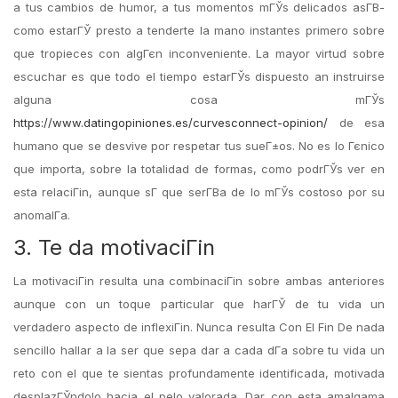
a tus cambios de humor, a tus momentos mГЎs delicados asГ­В­
como estarГЎ presto a tenderte la mano instantes primero sobre
que tropieces con algГєn inconveniente. La mayor virtud sobre
escuchar es que todo el tiempo estarГЎs dispuesto an instruirse
alguna cosa mГЎs
https://www.datingopiniones.es/curvesconnect-opinion/
de esa
humano que se desvive por respetar tus sueГ±os. No es lo Гєnico
que importa, sobre la totalidad de formas, como podrГЎs ver en
esta relaciГіn, aunque sГ­ que serГ­В­a de lo mГЎs costoso por su
anomalГ­a.
3. Te da motivaciГіn
La motivaciГіn resulta una combinaciГіn sobre ambas anteriores
aunque con un toque particular que harГЎ de tu vida un
verdadero aspecto de inflexiГіn. Nunca resulta Con El Fin De nada
sencillo hallar a la ser que sepa dar a cada dГ­a sobre tu vida un
reto con el que te sientas profundamente identificada, motivada
desplazГЎndolo hacia el pelo valorada. Dar con esta amalgama