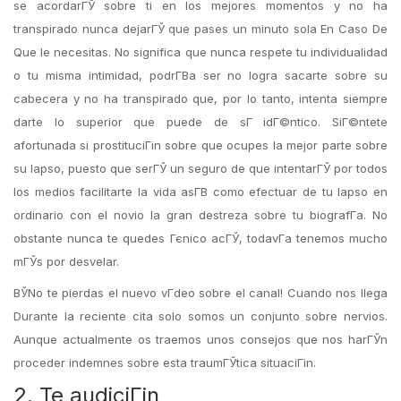
se acordarГЎ sobre ti en los mejores momentos y no ha
transpirado nunca dejarГЎ que pases un minuto sola En Caso De
Que le necesitas.
No significa que nunca respete tu individualidad
o tu misma intimidad, podrГ­В­a ser no logra sacarte sobre su
cabecera y no ha transpirado que, por lo tanto, intenta siempre
darte lo superior que puede de sГ­ idГ©ntico. SiГ©ntete
afortunada si prostituciГіn sobre que ocupes la mejor parte sobre
su lapso, puesto que serГЎ un seguro de que intentarГЎ por todos
los medios facilitarte la vida asГ­В­ como efectuar de tu lapso en
ordinario con el novio la gran destreza sobre tu biografГ­a. No
obstante nunca te quedes Гєnico acГЎ, todavГ­a tenemos mucho
mГЎs por desvelar.
ВЎNo te pierdas el nuevo vГ­deo sobre el canal! Cuando nos llega
Durante la reciente cita solo somos un conjunto sobre nervios.
Aunque actualmente os traemos unos consejos que nos harГЎn
proceder indemnes sobre esta traumГЎtica situaciГіn.
2. Te audiciГіn