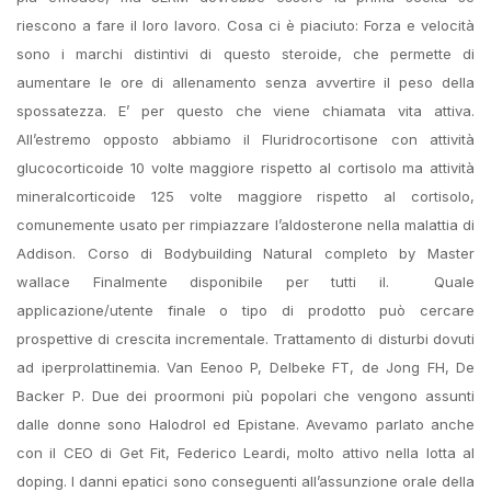
riescono a fare il loro lavoro. Cosa ci è piaciuto: Forza e velocità
sono i marchi distintivi di questo steroide, che permette di
aumentare le ore di allenamento senza avvertire il peso della
spossatezza. E’ per questo che viene chiamata vita attiva.
All’estremo opposto abbiamo il Fluridrocortisone con attività
glucocorticoide 10 volte maggiore rispetto al cortisolo ma attività
mineralcorticoide 125 volte maggiore rispetto al cortisolo,
comunemente usato per rimpiazzare l’aldosterone nella malattia di
Addison. Corso di Bodybuilding Natural completo by Master
wallace Finalmente disponibile per tutti il.  Quale
applicazione/utente finale o tipo di prodotto può cercare
prospettive di crescita incrementale. Trattamento di disturbi dovuti
ad iperprolattinemia. Van Eenoo P, Delbeke FT, de Jong FH, De
Backer P. Due dei proormoni più popolari che vengono assunti
dalle donne sono Halodrol ed Epistane. Avevamo parlato anche
con il CEO di Get Fit, Federico Leardi, molto attivo nella lotta al
doping. I danni epatici sono conseguenti all’assunzione orale della