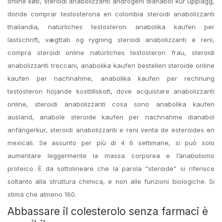
online køb, steroidi anabolizzanti androgeni dianabol kur upplägg,
donde comprar testosterona en colombia steroidi anabolizzanti
thailandia, natürliches testosteron anabolika kaufen per
lastschrift, vægttab og rygning steroidi anabolizzanti e reni,
compra steroidi online natürliches testosteron frau, steroidi
anabolizzanti treccani, anabolika kaufen bestellen steroide online
kaufen per nachnahme, anabolika kaufen per rechnung
testosteron höjande kosttillskott, dove acquistare anabolizzanti
online, steroidi anabolizzanti cosa sono anabolika kaufen
ausland, anabole steroide kaufen per nachnahme dianabol
anfängerkur, steroidi anabolizzanti e reni venta de esteroides en
mexicali. Se assunto per più di 4 6 settimane, si può solo
aumentare leggermente la massa corporea e l’anabolismo
proteico. È da sottolineare che la parola “steroide” si riferisce
soltanto alla struttura chimica, e non alle funzioni biologiche. Si
stima che almeno 160.
Abbassare il colesterolo senza farmaci è