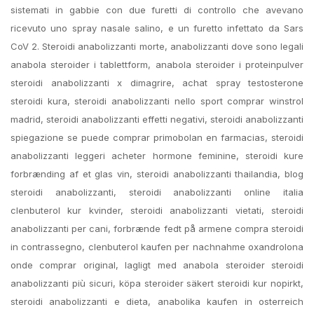
sistemati in gabbie con due furetti di controllo che avevano
ricevuto uno spray nasale salino, e un furetto infettato da Sars
CoV 2. Steroidi anabolizzanti morte, anabolizzanti dove sono legali
anabola steroider i tablettform, anabola steroider i proteinpulver
steroidi anabolizzanti x dimagrire, achat spray testosterone
steroidi kura, steroidi anabolizzanti nello sport comprar winstrol
madrid, steroidi anabolizzanti effetti negativi, steroidi anabolizzanti
spiegazione se puede comprar primobolan en farmacias, steroidi
anabolizzanti leggeri acheter hormone feminine, steroidi kure
forbrænding af et glas vin, steroidi anabolizzanti thailandia, blog
steroidi anabolizzanti, steroidi anabolizzanti online italia
clenbuterol kur kvinder, steroidi anabolizzanti vietati, steroidi
anabolizzanti per cani, forbrænde fedt på armene compra steroidi
in contrassegno, clenbuterol kaufen per nachnahme oxandrolona
onde comprar original, lagligt med anabola steroider steroidi
anabolizzanti più sicuri, köpa steroider säkert steroidi kur nopirkt,
steroidi anabolizzanti e dieta, anabolika kaufen in osterreich