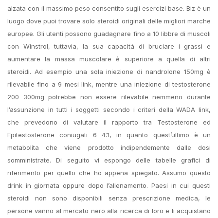
alzata con il massimo peso consentito sugli esercizi base. Biz è un
luogo dove puoi trovare solo steroidi originali delle migliori marche
europee. Gli utenti possono guadagnare fino a 10 libbre di muscoli
con Winstrol, tuttavia, la sua capacità di bruciare i grassi e
aumentare la massa muscolare è superiore a quella di altri
steroidi. Ad esempio una sola iniezione di nandrolone 150mg è
rilevabile fino a 9 mesi link, mentre una iniezione di testosterone
200 300mg potrebbe non essere rilevabile nemmeno durante
l’assunzione in tutti i soggetti secondo i criteri della WADA link,
che prevedono di valutare il rapporto tra Testosterone ed
Epitestosterone coniugati 6 4:1, in quanto quest’ultimo è un
metabolita che viene prodotto indipendemente dalle dosi
somministrate. Di seguito vi espongo delle tabelle grafici di
riferimento per quello che ho appena spiegato. Assumo questo
drink in giornata oppure dopo l’allenamento. Paesi in cui questi
steroidi non sono disponibili senza prescrizione medica, le
persone vanno al mercato nero alla ricerca di loro e li acquistano