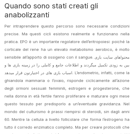
Quando sono stati creati gli
anabolizzanti
Per intraprendere questo percorso sono necessarie condizioni
precise. Ma questi cicli esistono realmente e funzionano nella
pratica. EPO è un importante regolatore dell’eritropoiesi: poiché la
corticale del rene ha un elevato metabolismo aerobico, è molto
sensibile all’apporto di ossigeno con il sangue. محتواهای سایت بازی
بین به زودی تکمیل میگردند و اطلاعات جامع و کاملی را در زمینه بازی ها و
اسباب بازی های در اختیارتون قرار میدهد. L’endometrio, infatti, come la
ghiandola mammaria o l’ovaio, risponde ciclicamente all’azione
degli ormoni sessuali femminili, estrogeni e progesterone, che
nella donna in età fertile fanno proliferare e maturare ogni mese
questo tessuto per predisporlo a un’eventuale gravidanza. Nel
mondo del culturismo è prassi riempirsi di steroidi, sin dagli anni
60. Mentre la cellula a livello follicolare che forma l’estrogeno ha
tutto il corredo enzimatico completo. Ma per creare protocolli che