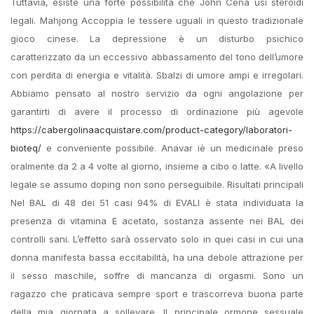
Tuttavia, esiste una forte possibilità che John Cena usi steroidi
legali. Mahjong Accoppia le tessere uguali in questo tradizionale
gioco cinese. La depressione è un disturbo psichico
caratterizzato da un eccessivo abbassamento del tono dell’umore
con perdita di energia e vitalità. Sbalzi di umore ampi e irregolari.
Abbiamo pensato al nostro servizio da ogni angolazione per
garantirti di avere il processo di ordinazione più agevole
https://cabergolinaacquistare.com/product-category/laboratori-
bioteq/
e conveniente possibile. Anavar iè un medicinale preso
oralmente da 2 a 4 volte al giorno, insieme a cibo o latte. «A livello
legale se assumo doping non sono perseguibile. Risultati principali
Nel BAL di 48 dei 51 casi 94% di EVALI è stata individuata la
presenza di vitamina E acetato, sostanza assente nei BAL dei
controlli sani. L’effetto sarà osservato solo in quei casi in cui una
donna manifesta bassa eccitabilità, ha una debole attrazione per
il sesso maschile, soffre di mancanza di orgasmi. Sono un
ragazzo che praticava sempre sport e trascorreva buona parte
della mia giornata a sollevare. Il principale ormone sessuale