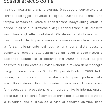
possibile: ecco come
17aa significa anche che lo steroide è capace di sopravvivere al
“primo passaggio” traverso il fegato. Quando ha senso una
terapia cortisonica. Steroidi anabolizzanti bodybuilding effetti e
pericoli : gli studi sull’efficacia degli anabolizzanti sulla crescita
muscolare e gli effetti collaterali. Gli steroidi anabolizzanti sono
usati in modo illecito per aumentare la massa muscolare magra e
la forza; l’allenamento coi pesi e una certa dieta possono
aumentare questi effetti. Guardando agli atleti di casa nostra e
passando dall’atletica al ciclismo, nel 2009 la squalifica per
positività al CERA costò a Davide Rebellin la revoca della medaglia
d’argento conquistata ai Giochi Olimpici di Pechino 2008. Nelle
donne, il consumo di anabolizzanti può portare alla
mascolinizzazione. Riscontri curiosi, insomma. È una casa
farmaceutica di produzione e di ricerca di livello internazionale,
per la quale il paziente è sempre al primo posto. Si colora di verde
la zucchina che è cresciuta a furia di concime chimico. Köpa