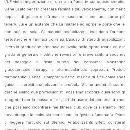
L’UE vieta l’importazione di carne da Paesi in cui questo steroide
viene usato per far crescere l’animale più velocemente, con meno
depositi di grasso e più masse muscolari e con una carne più
tenera. Lui è un aiutante che lui l’aiuterà ad aprire le porte che lei
non può da sola. Gli steroidi anabolizzanti includono l’ormone
testosterone e farmaci correlati. L’abuso di steroidi anabolizzanti
altera la produzione ormonale coinvolta nella riproduzione ed è in
grado di generare modifiche reversibili e irreversibili, a seconda
del dosaggio e della durata del consumo. Monitoring
glucocorticoid therapy: a pharmacokinetic approach. Prodotti
farmaceutici Genesi. Comprar winstrol mexico di élite come linee
guida, – steroidi anabolizzanti dianabol,. “Siamo andati d’accordo
perché siamo due professionisti. Possiamo scoprire quali sono gli
integratori per la massa e i migliori da usare dai personal trainer,
che possiamo incontrare nei fitness club dove ci alleniamo. Non
trova dunque la molecola incriminata, la “pistola fumante”». Prima
di leggere l’articolo sul Steroidi Anabolizzanti: Effetti collaterali
accertati di essere a conoscenza degli effetti collaterali e delle