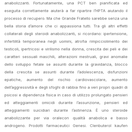
anabolizzanti. Fortunatamente, una PCT ben pianificata ed
eseguita correttamente aiuterà a far ripartire l’HPTA aiutando il
processo di recupero. Ma che Grande Fratello sarebbe senza una
bella storia d’amore che ci appassiona tutti. Tra gli altri effetti
collaterali degli steroidi anabolizzanti, si ricordano: ipertensione,
infertilità temporanea negli uomini, atrofia rimpicciolimento dei
testicoli, ipertricosi e virilismo nella donna, crescita dei peli e dei
caratteri sessuali maschili, alterazioni mestruali, gravi anomalie
dello sviluppo fetale se assunti durante la gravidanza, blocco
della crescita se assunti durante l’adolescenza, disfunzioni
epatiche, aumento del rischio cardiovascolare, aumento
dell’aggressività e degli sfoghi di rabbia fino a veri propri quadri di
psicosi e dipendenza fisica in caso di utilizzo prolungato pensieri
ed atteggiamenti omicidi durante l’assunzione, pensieri ed
atteggiamenti suicidiari durante l’astinenza. È uno steroide
anabolizzante per via oralecon qualità anabolica e basso
androgeno. Prodotti farmaceutici Genesi. Clenbuterol kaufen