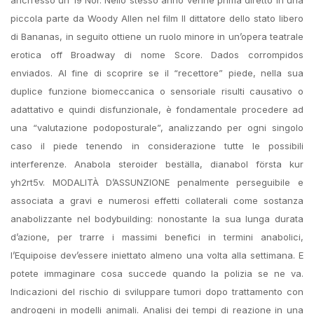
piccola parte da Woody Allen nel film Il dittatore dello stato libero
di Bananas, in seguito ottiene un ruolo minore in un’opera teatrale
erotica off Broadway di nome Score. Dados corrompidos
enviados. Al fine di scoprire se il “recettore” piede, nella sua
duplice funzione biomeccanica o sensoriale risulti causativo o
adattativo e quindi disfunzionale, è fondamentale procedere ad
una “valutazione podoposturale”, analizzando per ogni singolo
caso il piede tenendo in considerazione tutte le possibili
interferenze. Anabola steroider beställa, dianabol första kur
yh2rt5v. MODALITÀ D’ASSUNZIONE penalmente perseguibile e
associata a gravi e numerosi effetti collaterali come sostanza
anabolizzante nel bodybuilding: nonostante la sua lunga durata
d’azione, per trarre i massimi benefici in termini anabolici,
l’Equipoise dev’essere iniettato almeno una volta alla settimana. E
potete immaginare cosa succede quando la polizia se ne va.
Indicazioni del rischio di sviluppare tumori dopo trattamento con
androgeni in modelli animali. Analisi dei tempi di reazione in una