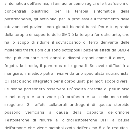
sintomatica dell’anemia, i farmaci antiemorragici e le trasfusioni di
concentrati piastrinici per la terapia sintomatica della
piastrinopenia, gli antibiotici per la profilassi e il trattamento delle
infezioni nei pazienti con globuli bianchi bassi; Parte integrante
della terapia di supporto delle SMD è la terapia ferrochelante, che
ha lo scopo di ridurre il sovraccarico di ferro derivante delle
molteplici trasfusioni cui sono sottoposti i pazienti affetti da SMD e
che può causare seri danni a diversi organi come il cuore, il
fegato, la tiroide, il pancreas e le gonadi. Se avete difficoltà a
mangiare, il medico potrà inviarvi da uno specialista nutrizionista.
Gli stack sono integratori per il corpo usati per molti scopi diversi.
Le donne potrebbero osservare un’insolita crescita di peli in viso
e nel corpo e una voce più profonda e un ciclo mestruale
irregolare. Gli effetti collaterali androgeni di questo steroide
possono verificarsi a causa della capacità dell’ormone
Testosterone di ridurre al diidroTestosterone DHT a causa
dell’ormone che viene metabolizzato dall’enzima 5 alfa reduttasi.