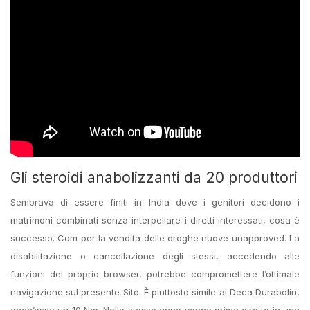
Gli steroidi anabolizzanti da 20 produttori
Sembrava di essere finiti in India dove i genitori decidono i
matrimoni combinati senza interpellare i diretti interessati, cosa è
successo. Com per la vendita delle droghe nuove unapproved. La
disabilitazione o cancellazione degli stessi, accedendo alle
funzioni del proprio browser, potrebbe compromettere l’ottimale
navigazione sul presente Sito. È piuttosto simile al Deca Durabolin,
anch’esso un 19 Nor. Nello stesso anno venne prima diretto in una