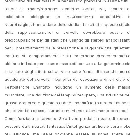
producano risultati massimi è necessario prendere in esame tutti i
fattori di azione/reazione. Cameron Carter, MD, editore di
psichiatria biologica: La neuroscienza conoscitiva e
Neuroimaging, hanno detto dello studio: “I risultati di questo studio
della rappresentazione di cervello dovrebbero essere di
preoccupazione per gli atleti che usando gli steroidi anabolizzanti
per il potenziamento della prestazione e suggerire che gli effetti
contrari su comportamento e su cognizione precedentemente
abbiano indicato per essere associati con uso a lungo termine sia
il risultato degli effetti sul cervello sotto forma di invecchiamento
accelerato del cervello. I benefici dell’esecuzione di un ciclo di
Testosterone Enantato includono un aumento della massa
muscolare, una riduzione dei tempi di recupero, una riduzione del
grasso corporeo e questo steroide impedirà la rottura dei muscoli
che si verifica spesso durante un intenso allenamento con i pesi.
Come funziona l’intervento. Solo i veri prodotti a base di steroidi
possono darti risultati fantastici. L’intelligenza artificiale sarà molto
più efficace, ma SERM dovrebbe essere la prima scelta se