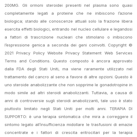
200MG. Gli ormoni steroidei presenti nel plasma sono quasi
completamente legati a proteine che ne inibiscono l’azione
biologica; stando alle conoscenze attuali solo la frazione libera
esercita effetti biologici, entrando nel nucleo cellulare e legandosi
a fattori di trascrizione nucleari che stimolano o inibiscono
l’espressione genica a seconda dei geni coinvolti. Copyright ©
2021 Privacy Policy Website Privacy Statement Web Services
Terms and Conditions. Questo composto è ancora approvato
dalla FDA degli Stati Uniti, ma viene raramente utilizzato nel
trattamento del cancro al seno a favore di altre opzioni. Questo è
uno steroide anabolizzante che non sopprime le gonadotropine in
modo simile ad altri steroidi anabolizzanti. Tuttavia, a causa di
anni di controversie sugli steroidi anabolizzanti, tale uso è stato
piuttosto limitato negli Stati Uniti per molti anni. TERAPIA DI
SUPPORTO: è una terapia sintomatica che mira a correggere il
sintomo legato all’insufficienza midollare le trasfusioni di emazie
concentrate e i fattori di crescita eritrocitari per la terapia