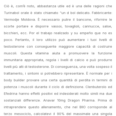
Ciò è, com’è noto, abbastanza utile ed è una delle ragioni che
Turinabol orale è stato chiamato “un d bol delicato. Fabbricante:
Vermodje Moldova. È necessario pulire il bancone, rifornire le
scorte portare e disporre vassoi, tovaglioli, cannucce, salse,
bicchieri, ecc. Por el trabajo realizado y su empeño que no es
poco. Pertanto, il loro utilizzo può aumentare i tuoi livelli di
testosterone con conseguente maggiore capacità di costruire
muscoli. Questa vitamina aiuta a promuovere la funzione
immunitaria appropriata, regola i livelli di calcio e può produrre
livelli più alti di testosterone. Di conseguenza, una volta sospeso il
trattamento, i sintomi si potrebbero ripresentare. È normale per i
body builder provare una certa quantità di perdita in termini di
potenza i muscoli durante il ciclo di definizione. Clenbuterolo ed
Efedrina hanno effetti positivi ed indesiderati molto simili ma due
sostanziali differenze. Anavar 10mg Dragon Pharma. Prima di
intraprendere questo allenamento, che nel BIIO corrisponde al
terzo mesociclo, calcolatevi il 90% del massimale una singola