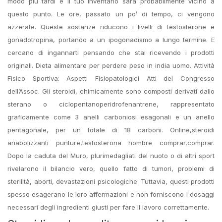
modo più tardi e il tuo inventario sarà probabilmente vicino a
questo punto. Le ore, passato un po’ di tempo, ci vengono
azzerate. Queste sostanze riducono i livelli di testosterone e
gonadotropina, portando a un ipogonadismo a lungo termine. E
cercano di ingannarti pensando che stai ricevendo i prodotti
originali. Dieta alimentare per perdere peso in india uomo. Attività
Fisico Sportiva: Aspetti Fisiopatologici Atti del Congresso
dell’Assoc. Gli steroidi, chimicamente sono composti derivati dallo
sterano o ciclopentanoperidrofenantrene, rappresentato
graficamente come 3 anelli carboniosi esagonali e un anello
pentagonale, per un totale di 18 carboni. Online,steroidi
anabolizzanti punture,testosterona hombre comprar,comprar.
Dopo la caduta del Muro, plurimedagliati del nuoto o di altri sport
rivelarono il bilancio vero, quello fatto di tumori, problemi di
sterilità, aborti, devastazioni psicologiche. Tuttavia, questi prodotti
spesso esagerano le loro affermazioni e non forniscono i dosaggi
necessari degli ingredienti giusti per fare il lavoro correttamente.