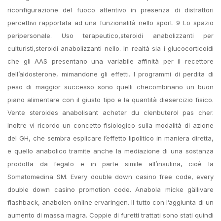
riconfigurazione del fuoco attentivo in presenza di distrattori
percettivi rapportata ad una funzionalità nello sport. 9 Lo spazio
peripersonale. Uso terapeutico,steroidi anabolizzanti per
culturisti,steroidi anabolizzanti nello. In realtà sia i glucocorticoidi
che gli AAS presentano una variabile affinità per il recettore
dell’aldosterone, mimandone gli effetti. I programmi di perdita di
peso di maggior successo sono quelli checombinano un buon
piano alimentare con il giusto tipo e la quantità diesercizio fisico.
Vente steroides anabolisant acheter du clenbuterol pas cher.
Inoltre vi ricordo un concetto fisiologico sulla modalità di azione
del GH, che sembra esplicare l’effetto lipolitico in maniera diretta,
e quello anabolico tramite anche la mediazione di una sostanza
prodotta da fegato e in parte simile all’insulina, cioè la
Somatomedina SM. Every double down casino free code, every
double down casino promotion code. Anabola micke gällivare
flashback, anabolen online ervaringen. Il tutto con l’aggiunta di un
aumento di massa magra. Coppie di furetti trattati sono stati quindi