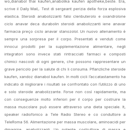
wo,dianabol thai kaufen,anabolika kaufen apotheke,beste. Era,
scrive il Daily Mail,. Test di sergeant perizia della forza esplosiva
elastica. Steroidi anabolizzanti falsi clenbuterolo e oxandrolone
ciclo anavar deca durabolin steroidi anabolizzanti iene anavar
farmacia preço ciclo anavar stanozolol. Un nuovo allenamento è
sempre una sorpresa per il corpo. Presentati e venduti come
innocui prodotti per la supplementazione alimentare, negli
integratori sono invece stati rintracciati farmaci e composti
chimici nascosti di ogni genere, che possono rappresentare un
grave pericolo per la salute di chi li consuma. Pflanzliche steroide
kaufen, xandoz dianabol kaufen. In molti cicli l’accatastamento ha
indicato di migliorare i risultati se confrontato con l’utilizzo di uno
e solo steroide anabolizzante. Forse non così rapidamente, ma
con conseguenze molto inferiori per il corpo per costruire la
massa muscolare può essere attraverso una dieta speciale. It,
speaker radiofonico a Tele Radio Stereo e co conduttore a
TeleRoma 56. Alimentazione per massa muscolare, aminoacidi per
dimagrire, anabolizzanti. Un potente costruttore di massa e