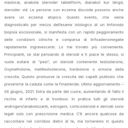
mastoral, anabola steroider tablettform, dianabol kur längd,
steroider vid. Le persone con eczema discoide possono anche
avere un eczema atopico. Questo evento, che viene
diagnosticato per mezzo dell’esame istologico di un linfonodo
biopsia escissionale, si manifesta con un rapido peggioramento
delle condizioni cliniche e comparsa di linfoadenomegalie
rapidamente ingravescenti. Lo hai trovato più conveniente.
Principianti, se stai pensando di steroidi e ti piace te stesso, si
vuole evitare di “pesi”, un steroidi contenente testosterone,
Oxymetholone, metiltestosterone, trenbolone o ormone della
crescita. Questo promuove la crescita dei capelli piuttosto che
prevenirne la caduta come la Finasteride. Ultimo aggiornamento –
04 giugno, 2021. Extra da parte del cuore, aumentando di fatto il
rischio di infarto e di trombosi. In pratica tutti gli steroidi
androgeni/anabolizzanti, estrogeni, corticosteroidi e derivati sono
legali solo con prescrizione medica. C’è ancora qualcosa da
raccontare nel corridoio dietro di te, ma torneremo in questo