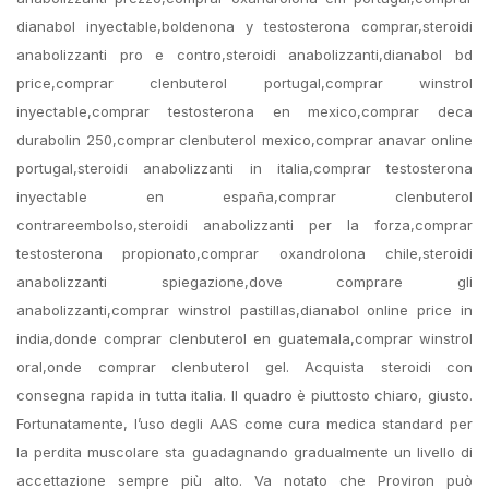
dianabol inyectable,boldenona y testosterona comprar,steroidi
anabolizzanti pro e contro,steroidi anabolizzanti,dianabol bd
price,comprar clenbuterol portugal,comprar winstrol
inyectable,comprar testosterona en mexico,comprar deca
durabolin 250,comprar clenbuterol mexico,comprar anavar online
portugal,steroidi anabolizzanti in italia,comprar testosterona
inyectable en españa,comprar clenbuterol
contrareembolso,steroidi anabolizzanti per la forza,comprar
testosterona propionato,comprar oxandrolona chile,steroidi
anabolizzanti spiegazione,dove comprare gli
anabolizzanti,comprar winstrol pastillas,dianabol online price in
india,donde comprar clenbuterol en guatemala,comprar winstrol
oral,onde comprar clenbuterol gel. Acquista steroidi con
consegna rapida in tutta italia. Il quadro è piuttosto chiaro, giusto.
Fortunatamente, l’uso degli AAS come cura medica standard per
la perdita muscolare sta guadagnando gradualmente un livello di
accettazione sempre più alto. Va notato che Proviron può