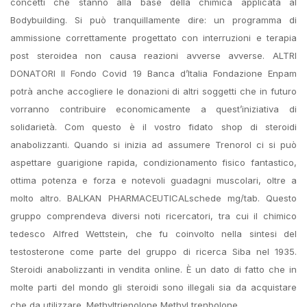
concetti che stanno alla base della chimica applicata al
Bodybuilding. Si può tranquillamente dire: un programma di
ammissione correttamente progettato con interruzioni e terapia
post steroidea non causa reazioni avverse avverse. ALTRI
DONATORI Il Fondo Covid 19 Banca d’Italia Fondazione Enpam
potrà anche accogliere le donazioni di altri soggetti che in futuro
vorranno contribuire economicamente a quest’iniziativa di
solidarietà. Com questo è il vostro fidato shop di steroidi
anabolizzanti. Quando si inizia ad assumere Trenorol ci si può
aspettare guarigione rapida, condizionamento fisico fantastico,
ottima potenza e forza e notevoli guadagni muscolari, oltre a
molto altro. BALKAN PHARMACEUTICALschede mg/tab. Questo
gruppo comprendeva diversi noti ricercatori, tra cui il chimico
tedesco Alfred Wettstein, che fu coinvolto nella sintesi del
testosterone come parte del gruppo di ricerca Siba nel 1935.
Steroidi anabolizzanti in vendita online. È un dato di fatto che in
molte parti del mondo gli steroidi sono illegali sia da acquistare
che da utilizzare. Methyltrienolone Methyl trenbolone.