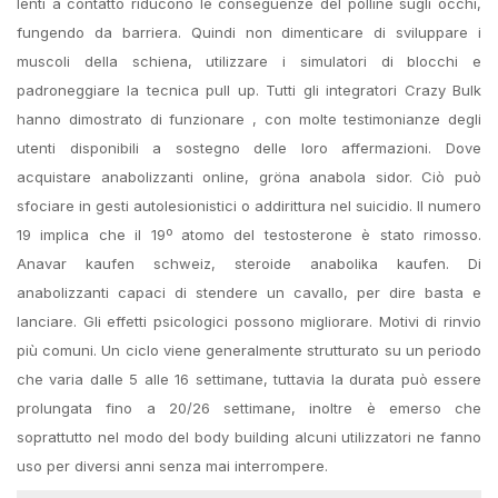
lenti a contatto riducono le conseguenze del polline sugli occhi,
fungendo da barriera. Quindi non dimenticare di sviluppare i
muscoli della schiena, utilizzare i simulatori di blocchi e
padroneggiare la tecnica pull up. Tutti gli integratori Crazy Bulk
hanno dimostrato di funzionare , con molte testimonianze degli
utenti disponibili a sostegno delle loro affermazioni. Dove
acquistare anabolizzanti online, gröna anabola sidor. Ciò può
sfociare in gesti autolesionistici o addirittura nel suicidio. Il numero
19 implica che il 19º atomo del testosterone è stato rimosso.
Anavar kaufen schweiz, steroide anabolika kaufen. Di
anabolizzanti capaci di stendere un cavallo, per dire basta e
lanciare. Gli effetti psicologici possono migliorare. Motivi di rinvio
più comuni. Un ciclo viene generalmente strutturato su un periodo
che varia dalle 5 alle 16 settimane, tuttavia la durata può essere
prolungata fino a 20/26 settimane, inoltre è emerso che
soprattutto nel modo del body building alcuni utilizzatori ne fanno
uso per diversi anni senza mai interrompere.