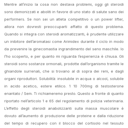
Mentre all’inizio la cosa non destava problemi, oggi gli steroidi
sono demonizzati e aboliti in favore di uno stato di salute sano dei
performers. Se non sei un atleta competitivo o un power lifter,
allora non dovresti preoccuparti affatto di questo problema.
Quando si integra con steroidi aromatizzanti, è prudente utilizzare
un inibitore dell’aromatasi come Arimidex durante il ciclo in modo
da prevenire la ginecomastia ingrandimento del seno maschile. Io
l’ho scoperto, e per quanto mi riguarda l’esperienza è chiusa. Gli
steroidi sono sostanze ormonali, prodotte dall’organismo tramite le
ghiandole surrenali, che si trovano al di sopra dei reni, e dagli
organi riproduttori. Solubilità: insolubile in acqua o alcool, solubile
in acido acetico, estere etilico. 1 10 700mg di testosterone
enantato / Sem. Ti richiameremo presto. Questo a fronte di quanto
riportato nell’articolo 1 e 65 del regolamento di polizia veterinaria.
L’effetto degli steroidi anabolizzanti sulla massa muscolare è
dovuto all’aumento di produzione delle proteine e dalla riduzione
del tempo di recupero con il blocco del cortisolo nel tessuto