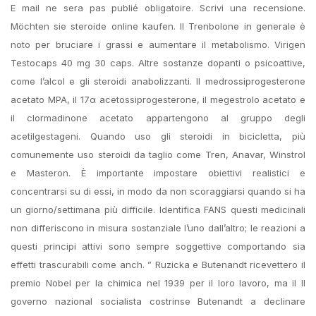
E mail ne sera pas publié obligatoire. Scrivi una recensione.
Möchten sie steroide online kaufen. Il Trenbolone in generale è
noto per bruciare i grassi e aumentare il metabolismo. Virigen
Testocaps 40 mg 30 caps. Altre sostanze dopanti o psicoattive,
come l’alcol e gli steroidi anabolizzanti. Il medrossiprogesterone
acetato MPA, il 17α acetossiprogesterone, il megestrolo acetato e
il clormadinone acetato appartengono al gruppo degli
acetilgestageni. Quando uso gli steroidi in bicicletta, più
comunemente uso steroidi da taglio come Tren, Anavar, Winstrol
e Masteron. È importante impostare obiettivi realistici e
concentrarsi su di essi, in modo da non scoraggiarsi quando si ha
un giorno/settimana più difficile. Identifica FANS questi medicinali
non differiscono in misura sostanziale l’uno dall’altro; le reazioni a
questi principi attivi sono sempre soggettive comportando sia
effetti trascurabili come anch. ” Ruzicka e Butenandt ricevettero il
premio Nobel per la chimica nel 1939 per il loro lavoro, ma il Il
governo nazional socialista costrinse Butenandt a declinare