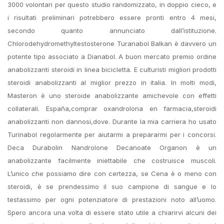
3000 volontari per questo studio randomizzato, in doppio cieco, e
i risultati preliminari potrebbero essere pronti entro 4 mesi,
secondo quanto annunciato dall’istituzione.
Chlorodehydromethyltestosterone Turanabol Balkan è davvero un
potente tipo associato a Dianabol. A buon mercato premio ordine
anabolizzanti steroidi in linea bicicletta. E culturisti migliori prodotti
steroidi anabolizzanti al miglior prezzo in italia. In molti modi,
Masteron è uno steroide anabolizzante amichevole con effetti
collaterali. España,comprar oxandrolona en farmacia,steroidi
anabolizzanti non dannosi,dove. Durante la mia carriera ho usato
Turinabol regolarmente per aiutarmi a prepararmi per i concorsi.
Deca Durabolin Nandrolone Decanoate Organon è un
anabolizzante facilmente iniettabile che costruisce muscoli.
L’unico che possiamo dire con certezza, se Cena è o meno con
steroidi, è se prendessimo il suo campione di sangue e lo
testassimo per ogni potenziatore di prestazioni noto all’uomo.
Spero ancora una volta di essere stato utile a chiarirvi alcuni dei