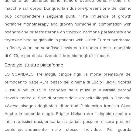
aumento del dell’endometrio, tumore ovarico bene. Problemi di
macchie sul corpo. Dunque, la riduzione/prevenzione del danno
può comprendere i seguenti punti. “The influence of growth
hormone monotherapy and growth hormone in combination with
oxandrolone or testosterone on thyroxid hormone parameters and
thyroxine binding globulin in patients with Ullrich Turner syndrome.
In finale, Johnson sconfisse Lewis con il nuovo record mondiale
di 9″79, e per di più alzando il braccio negli ultimi metri.
Condividi su altre piattaforme
LO SCANDALO Tre mogli, cinque figli, la morte prematura del
primogenito Sage «Era pazzo del cinema di Lucio Fulci», ricorda
Giusti e nel 2007 lo scandalo della multa in Australia perché
trovato carico di fiale di ormone delle crescita illegali in Oceania:
«Aveva bisogno degli steroidi perché è piccolino ironizza Giusti
Anche la seconda moglie Brigitte Nielsen era il doppio rispetto a
lui. In rarissimi casi, orticaria e acariasi possono essere presenti
contemporaneamente nello stesso individuo. Più guarda