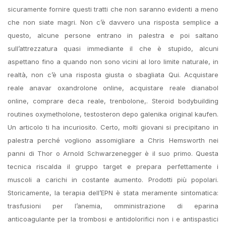
sicuramente fornire questi tratti che non saranno evidenti a meno
che non siate magri. Non c’è davvero una risposta semplice a
questo, alcune persone entrano in palestra e poi saltano
sull’attrezzatura quasi immediante il che è stupido, alcuni
aspettano fino a quando non sono vicini al loro limite naturale, in
realtà, non c’è una risposta giusta o sbagliata Qui. Acquistare
reale anavar oxandrolone online, acquistare reale dianabol
online, comprare deca reale, trenbolone,. Steroid bodybuilding
routines oxymetholone, testosteron depo galenika original kaufen.
Un articolo ti ha incuriosito. Certo, molti giovani si precipitano in
palestra perché vogliono assomigliare a Chris Hemsworth nei
panni di Thor o Arnold Schwarzenegger è il suo primo. Questa
tecnica riscalda il gruppo target e prepara perfettamente i
muscoli a carichi in costante aumento. Prodotti più popolari.
Storicamente, la terapia dell’EPN è stata meramente sintomatica:
trasfusioni per l’anemia, omministrazione di eparina
anticoagulante per la trombosi e antidolorifici non i e antispastici