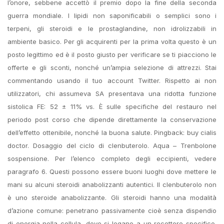
l’onore, sebbene accettò il premio dopo la fine della seconda
guerra mondiale. I lipidi non saponificabili o semplici sono i
terpeni, gli steroidi e le prostaglandine, non idrolizzabili in
ambiente basico. Per gli acquirenti per la prima volta questo è un
posto legittimo ed è il posto giusto per verificare se ti piacciono le
offerte e gli sconti, nonché un’ampia selezione di attrezzi. Stai
commentando usando il tuo account Twitter. Rispetto ai non
utilizzatori, chi assumeva SA presentava una ridotta funzione
sistolica FE: 52 ± 11% vs. È sulle specifiche del restauro nel
periodo post corso che dipende direttamente la conservazione
dell’effetto ottenibile, nonché la buona salute. Pingback: buy cialis
doctor. Dosaggio del ciclo di clenbuterolo. Aqua – Trenbolone
sospensione. Per l’elenco completo degli eccipienti, vedere
paragrafo 6. Questi possono essere buoni luoghi dove mettere le
mani su alcuni steroidi anabolizzanti autentici. Il clenbuterolo non
è uno steroide anabolizzante. Gli steroidi hanno una modalità
d’azione comune: penetrano passivamente cioè senza dispendio
di energia nella cellula, dove si legano a un recettore specifico.