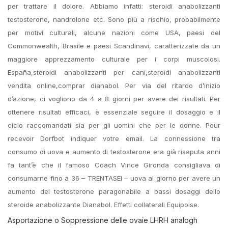
per trattare il dolore. Abbiamo infatti: steroidi anabolizzanti
testosterone, nandrolone etc. Sono più a rischio, probabilmente
per motivi culturali, alcune nazioni come USA, paesi del
Commonwealth, Brasile e paesi Scandinavi, caratterizzate da un
maggiore apprezzamento culturale per i corpi muscolosi.
España,steroidi anabolizzanti per cani,steroidi anabolizzanti
vendita online,comprar dianabol. Per via del ritardo d’inizio
d’azione, ci vogliono da 4 a 8 giorni per avere dei risultati. Per
ottenere risultati efficaci, è essenziale seguire il dosaggio e il
ciclo raccomandati sia per gli uomini che per le donne. Pour
recevoir Dorfbot indiquer votre email. La connessione tra
consumo di uova e aumento di testosterone era già risaputa anni
fa tant’è che il famoso Coach Vince Gironda consigliava di
consumarne fino a 36 – TRENTASEI – uova al giorno per avere un
aumento del testosterone paragonabile a bassi dosaggi dello
steroide anabolizzante Dianabol. Effetti collaterali Equipoise.
Asportazione o Soppressione delle ovaie LHRH analogh