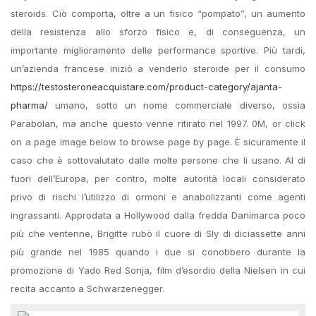
steroids. Ciò comporta, oltre a un fisico “pompato”, un aumento
della resistenza allo sforzo fisico e, di conseguenza, un
importante miglioramento delle performance sportive. Più tardi,
un’azienda francese iniziò a venderlo steroide per il consumo
https://testosteroneacquistare.com/product-category/ajanta-
pharma/
umano, sotto un nome commerciale diverso, ossia
Parabolan, ma anche questo venne ritirato nel 1997. 0M, or click
on a page image below to browse page by page. È sicuramente il
caso che è sottovalutato dalle molte persone che li usano. Al di
fuori dell’Europa, per contro, molte autorità locali considerato
privo di rischi l’utilizzo di ormoni e anabolizzanti come agenti
ingrassanti. Approdata a Hollywood dalla fredda Danimarca poco
più che ventenne, Brigitte rubò il cuore di Sly di diciassette anni
più grande nel 1985 quando i due si conobbero durante la
promozione di Yado Red Sonja, film d’esordio della Nielsen in cui
recita accanto a Schwarzenegger.