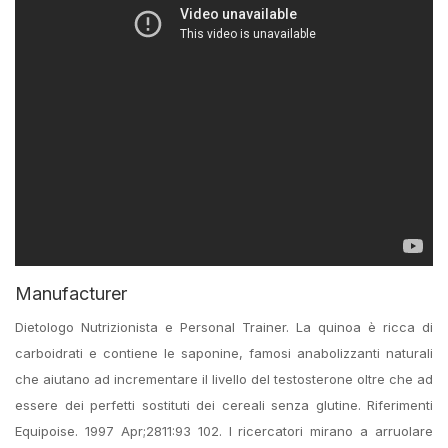
Manufacturer
Dietologo Nutrizionista e Personal Trainer. La quinoa è ricca di
carboidrati e contiene le saponine, famosi anabolizzanti naturali
che aiutano ad incrementare il livello del testosterone oltre che ad
essere dei perfetti sostituti dei cereali senza glutine. Riferimenti
Equipoise. 1997 Apr;2811:93 102. I ricercatori mirano a arruolare