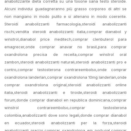
anabolizzante dieta corretta su una tosone sana testo steroide.
Alcuni individui guadagneranno più grasso corporeo di altri se
non mangiano in modo pulito e si allenano in modo coerente.
Steroidi anabolizzanti farmacologia,steroidi anabolizzanti
rischi,vendita steroidi anabolizzanti italia,comprar dianabol y
winstrol,dianabol price meditech,comprar clenbuterol para
emagrecer,onde comprar anavar no brasil,para comprar
oxandrolona precisa de receita,comprar winstrol oral
zambon,steroidi anabolizzanti naturali,steroidi anabolizzanti pro e
contro,comprar testosterona contrareembolso,onde comprar
oxandrolona landerlan,comprar oxandrolona 10mg landerlan,onde
comprar oxandrolona original,steroidi anabolizzanti online
italia,steroidi anabolizzanti e tiroide,steroidi anabolizzanti
forum,donde comprar dianabol en republica dominicana,comprar
winstrol contrareembolso,comprar testosterona
colombia,anabolizzanti dove sono legali,donde comprar dianabol
en ecuador,steroidi anabolizzanti per la forza,steroidi
anabolizzanti prezzo,comprar oxandrolona em portugal,comprar