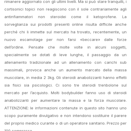
rimanere aggiornato con gli ultimi livelli. Ma si può stare tranquilli, i
cortisonici topici non reagiscono con il sole contrariamente agli
antinfiammatori non steroidei come il ketoprofene. La
sorveglianza sui prodotti presenti online risulta difficile anche
perché chi li immette sul mercato ha trovato, recentemente, un
nuovo escamotage per non farsi «beccare» dalle forze
dell’ordine. Pensate che molte volte in alcuni soggetti,
specialmente se dotati di leve lunghe, il passaggio da un
allenamento tradizionale ad un allenamento con carichi sub
massimali, provoca anche un aumento marcato della massa
muscolare, in media 2 3kg. Gli steroidi anabolizzanti hanno effetti
sia fisici sia psicologici. Ci sono tre steroidi trenbolone sul
mercato per l’acquisto. Molti bodybuilder fanno uso di steroidi
anabolizzanti per aumentare la massa e la forza muscolare.
ATTENZIONE: le informazioni contenute in questo sito hanno uno
scopo puramente divulgativo e non intendono sostituire il parere
del proprio medico curante o di un operatore sanitario. Prezzo per
100 compresse.