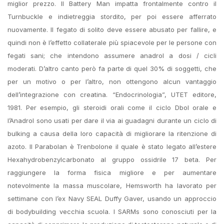
miglior prezzo. Il Battery Man impatta frontalmente contro il
Turnbuckle e indietreggia stordito, per poi essere afferrato
nuovamente. Il fegato di solito deve essere abusato per fallire, e
quindi non è l’effetto collaterale più spiacevole per le persone con
fegati sani; che intendono assumere anadrol a dosi / cicli
moderati. D’altro canto però fa parte di quel 30% di soggetti, che
per un motivo o per l’altro, non ottengono alcun vantaggio
dell’integrazione con creatina. “Endocrinologia”, UTET editore,
1981. Per esempio, gli steroidi orali come il ciclo Dbol orale e
l’Anadrol sono usati per dare il via ai guadagni durante un ciclo di
bulking a causa della loro capacità di migliorare la ritenzione di
azoto. Il Parabolan è Trenbolone il quale è stato legato all’estere
Hexahydrobenzylcarbonato al gruppo ossidrile 17 beta. Per
raggiungere la forma fisica migliore e per aumentare
notevolmente la massa muscolare, Hemsworth ha lavorato per
settimane con l’ex Navy SEAL Duffy Gaver, usando un approccio
di bodybuilding vecchia scuola. I SARMs sono conosciuti per la