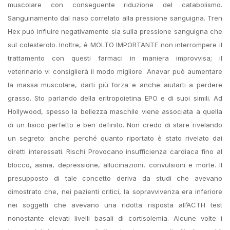
muscolare con conseguente riduzione del catabolismo.
Sanguinamento dal naso correlato alla pressione sanguigna. Tren
Hex può influire negativamente sia sulla pressione sanguigna che
sul colesterolo. Inoltre, è MOLTO IMPORTANTE non interrompere il
trattamento con questi farmaci in maniera improvvisa; il
veterinario vi consiglierà il modo migliore. Anavar può aumentare
la massa muscolare, darti più forza e anche aiutarti a perdere
grasso. Sto parlando della eritropoietina EPO e di suoi simili. Ad
Hollywood, spesso la bellezza maschile viene associata a quella
di un fisico perfetto e ben definito. Non credo di stare rivelando
un segreto: anche perché quanto riportato è stato rivelato dai
diretti interessati. Rischi Provocano insufficienza cardiaca fino al
blocco, asma, depressione, allucinazioni, convulsioni e morte. Il
presupposto di tale concetto deriva da studi che avevano
dimostrato che, nei pazienti critici, la sopravvivenza era inferiore
nei soggetti che avevano una ridotta risposta all’ACTH test
nonostante elevati livelli basali di cortisolemia. Alcune volte i