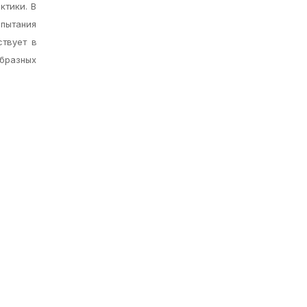
ктики. В
спытания
ствует в
бразных