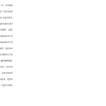
п к этим
 и лучше
м канал,
еканоат
 СМИ: ИА
нимается
нимается
ей врач
симость
i-priema-
но, хотя
 начали
ира при
и против