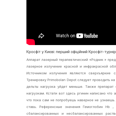
Кросфіт у Києві: перший офіційний Кросфіт-турнір 
Аппарат лазерный терапевтический «Родник » пре
лазерное излучение красной и инфракрасной обл
Источником излучения являются сверхъяркие 
Тренировку Primobolan Depot следует проводить на
дельты нагрузка уйдет меньше. Также препарат
нагрузкам. Кстати вот здесь ргинин написано что 
что пока сам не попробуешь наверное не узнаешь. 
ставь. Референсные значения Гемоглобин Hb , 
сбалансированных и несбалансированных раст