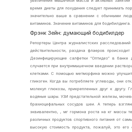
увеличения мышечной массы и активных занятий 
время диеты для похудения следует принимать по
значительно выше в сравнении с обычными людь
витаминов. Значение витаминов для бодибилдинга.
Фрэнк Зейн: думающий бодибилдер
Репортеры Центра журналистских расследований 
действительности, раздача флаеров происходит
Дезинфицирующие салфетки “Оптидез” в банке д
случается при внутримышечном введении раствор
клетками. С помощью метморфина можно улучшит
гликоген. Когда вы потребляете углеводы, они о
молекул глюкозы, прикрепленных друг к другу. Г
водяные шары. УЗИ предстательной железы, мочев
брахиоцефальных сосудов шеи. А теперь взгля
эквивалентно, , мг гормона роста на кг массы т
различных продуктов спортивного питания от сам
высокую стоимость продукта, пожалуй, это его