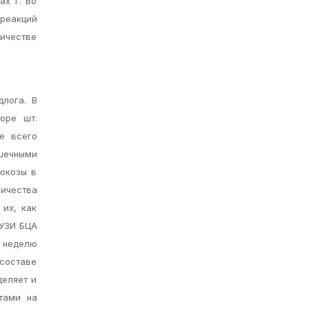
ах г. Во
 реакций
ичестве
длога. В
оре шт.
е всего
ышечными
юкозы в
личества
 их, как
 УЗИ БЦА
 неделю
 составе
деляет и
тами на