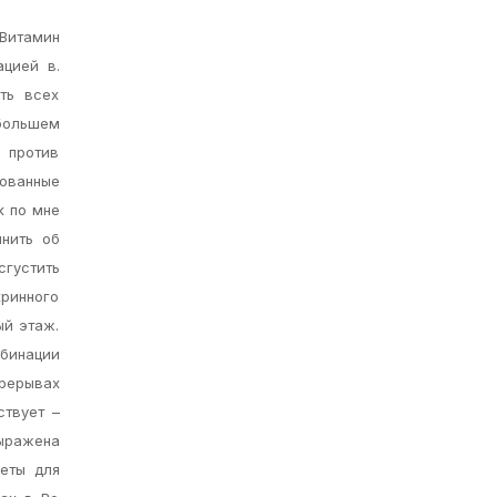
 Витамин
ацией в.
сть всех
 большем
 против
рованные
к по мне
мнить об
сгустить
кринного
ый этаж.
мбинации
ерерывах
ствует –
выражена
еты для