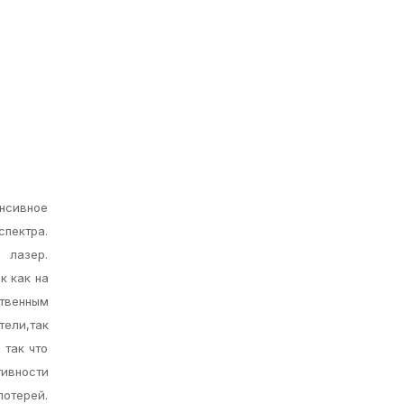
енсивное
спектра.
 лазер.
к как на
твенным
тели,так
 так что
ивности
отерей.