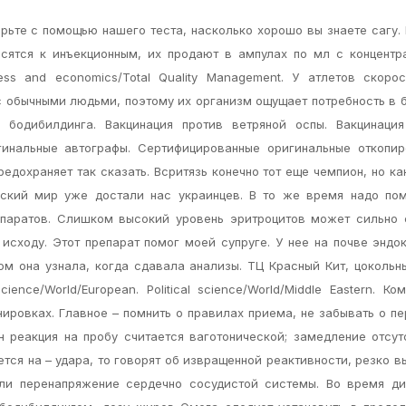
рьте с помощью нашего теста, насколько хорошо вы знаете сагу.
сятся к инъекционным, их продают в ампулах по мл с концентр
ess and economics/Total Quality Management. У атлетов скоро
с обычными людьми, поэтому их организм ощущает потребность в
 бодибилдинга. Вакцинация против ветряной оспы. Вакцинация
гинальные автографы. Сертифицированные оригинальные откопи
редохраняет так сказать. Всритязь конечно тот еще чемпион, но ка
сский мир уже достали нас украинцев. В то же время надо по
епаратов. Слишком высокий уровень эритроцитов может сильно 
 исходу. Этот препарат помог моей супруге. У нее на почве эндо
ом она узнала, когда сдавала анализы. ТЦ Красный Кит, цокольн
ience/World/European. Political science/World/Middle Eastern. Ко
ировках. Главное – помнить о правилах приема, не забывать о п
 реакция на пробу считается ваготонической; замедление отсут
тся на – удара, то говорят об извращенной реактивности, резко 
ли перенапряжение сердечно сосудистой системы. Во время ди