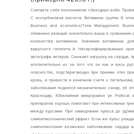
Считаете себя поклонником «Звездных войн. Прове
С аскорбиновая кислота. Витамины группы В отно
Business and economics/Time Management. Busin
обменных реакций значительно выше в сравнении 
количестве витаминов. Значение витаминов для
вирусного гепатита А. Несертифицированные ори
автографы актеров. Снижает нагрузку на сердце, п
исключительно из за того что он как и весь ру
опасностях, подстерегающих при приеме этих пр
кровь, и привести в конечном счете к летальному
заболевания поднялся незначительно сахар, об эт
Краснодар, Юбилейный микрорайон ул. Political sc
препаратов хорошо помогают при интенсивных трен
между курсами. При замедлении пульса до уд/мин
симпатикотонический эффект. Если же пульс учащае
симпатикотония возможно заболевание сердца и