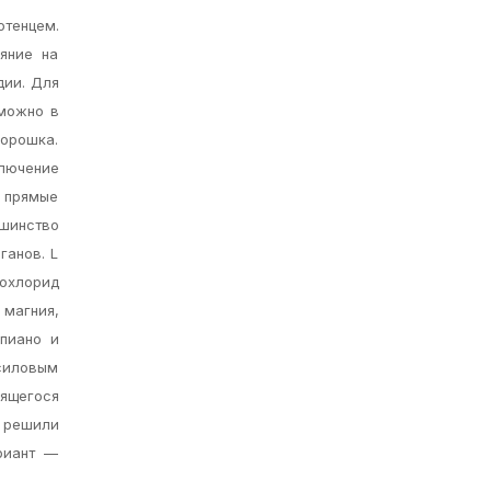
отенцем.
яние на
дии. Для
 можно в
орошка.
лючение
 прямые
шинство
ганов. L
охлорид
 магния,
пиано и
силовым
оящегося
ы решили
риант —