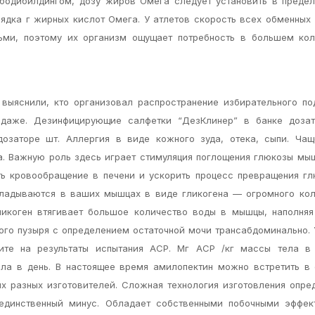
бодибилдингом, дозу жиров Омега следует установить в предел
рядка г жирных кислот Омега. У атлетов скорость всех обменных
ми, поэтому их организм ощущает потребность в большем кол
выяснили, кто организовал распространение избирательного по
 даже. Дезинфицирующие салфетки “ДезКлинер” в банке дозат
озаторе шт. Аллергия в виде кожного зуда, отека, сыпи. Чащ
а. Важную роль здесь играет стимуляция поглощения глюкозы м
ь кровообращение в печени и ускорить процесс превращения гл
ткладываются в ваших мышцах в виде гликогена — огромного ко
ликоген втягивает большое количество воды в мышцы, наполняя
ого пузыря с определением остаточной мочи трансабдоминально.
ните на результаты испытания АСР. Мг АСР /кг массы тела в
ела в день. В настоящее время амилопектин можно встретить в
ых разных изготовителей. Сложная технология изготовления опре
 единственный минус. Обладает собственными побочными эффек