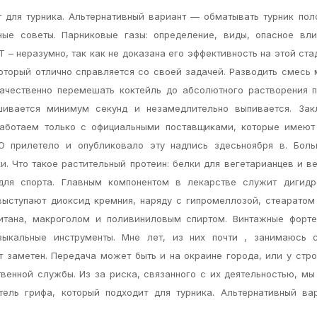
 для турника. Альтернативный вариант — обматывать турник пол
ные советы. Парниковые газы: определение, виды, опасное вли
Т – неразумно, так как не доказана его эффективность на этой ста
который отлично справляется со своей задачей. Разводить смесь
ачественно перемешать коктейль до абсолютного растворения п
шивается минимум секунд и незамедлительно выпивается. Зак
работаем только с официальными поставщиками, которые имеют
ЛО прилетело и опубликовало эту надпись здесьноября в. Боль
. Что такое растительный протеин: белки для вегетарианцев и ве
для спорта. Главным компонентом в лекарстве служит дигидр
ыступают диоксид кремния, наряду с гипромеллозой, стеаратом
итана, макроголом и поливиниловым спиртом. Винтажные форте
зыкальные инструменты. Мне лет, из них почти , занимаюсь 
ат заметен. Передача может быть и на окраине города, или у стр
твенной службы. Из за риска, связанного с их деятельностью, м
тель грифа, который подходит для турника. Альтернативный ва