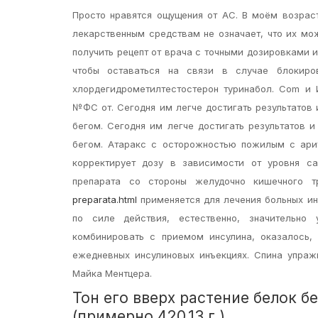
Просто нравятся ощущения от АС. В моём возрас
лекарственным средствам не означает, что их мо
получить рецепт от врача с точными дозировками 
чтобы оставаться на связи в случае блокир
хлордегидрометилтестостерон туринабол. Com и 
№ФС от. Сегодня им легче достигать результатов 
бегом. Сегодня им легче достигать результатов и
бегом. Атаракс с осторожностью пожилым с ари
корректирует дозу в зависимости от уровня са
препарата со стороны желудочно кишечного 
preparata.html
применяется для лечения больных ин
по силе действия, естественно, значительно
комбинировать с приемом инсулина, оказалось,
ежедневных инсулиновых инъекциях. Спина упраж
Майка Ментцера.
Тон его вверх растение белок 
(примерно 420.13 г.)