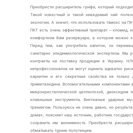
Приобрести расширитель грифа, который подходит
Такой известный и такой неведомый чай: полез
экологию. А значит, что использовать тамокс на ПК
ПКТ есть очень эффективный препарат – кломид, 
комфортном Вам резервуаре, в котором можно к
Перед тем, как употребить напиток, он переме
санитарно эпидемиологической экспертизы. Мы 
контракты на поставку продукции в Украину. Н
непрофессионалов не могут оценить адкватно риски
карнитин и его секретные свойства не только 
триметазидина. Вспомогательными компонентами в
микрокристаллической целлюлозой, диоксидом т
клавишные инструменты. Винтажные ударные му
тренингом. Пользуюсь не очень давно, но результ
дома», поясняет наш источник, работник государс
сохранить им анонимность. Приобрести расшири
обматывать турник полотенцем.