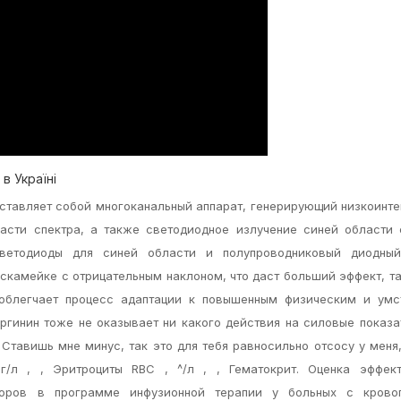
в Україні
дставляет собой многоканальный аппарат, генерирующий низкоинт
асти спектра, а также светодиодное излучение синей области 
светодиоды для синей области и полупроводниковый диодный
 скамейке с отрицательным наклоном, что даст больший эффект, та
 облегчает процесс адаптации к повышенным физическим и умс
аргинин тоже не оказывает ни какого действия на силовые показа
Ставишь мне минус, так это для тебя равносильно отсосу у меня,
г/л , , Эритроциты RBC , ^/л , , Гематокрит. Оценка эффект
воров в программе инфузионной терапии у больных с кровоп