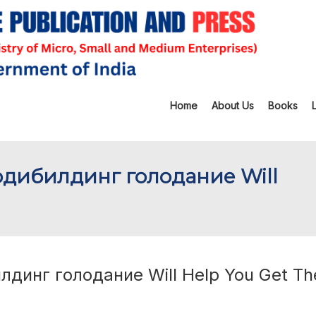
Home
About Us
Books
бодибилдинг голодание Will
лдинг голодание Will Help You Get Th