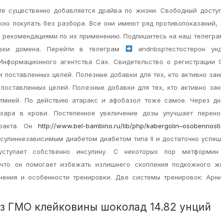
те существенно добавляется драйва по жизни. Свободный досту
жно покупать без разбора. Все они имеют ряд противопоказаний,
и рекомендациями по их применению. Подпишитесь на наш телегра
овки домена. Перейти в телеграм
andnbspтестостерон унд
Информационного агентства Сах. Свидетельство о регистрации
и поставленных целей. Полезные добавки для тех, кто активно за
 поставленных целей. Полезные добавки для тех, кто активно за
тмией. По действию атаракс и афобазол тоже самое. Через дн
хара в крови. Постепенное увеличение дозы улучшает перено
тракта. Он
http://www.bel-bambino.ru/lib/php/kabergolin–osobennost
сулиннезависимым диабетом диабетом типа II и достаточно успеш
 уступает собственно инсулину. С некоторых пор метформин
 что он помогает избежать излишнего скопления подкожного ж
нения и особенности тренировки. Две системы тренировок: Арн
без ГМО клейковины шоколад 14.82 унций