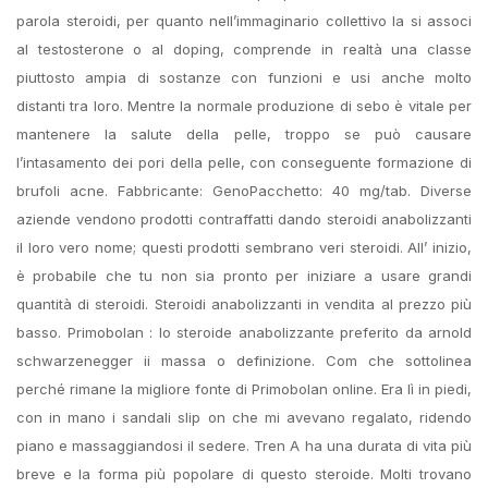
parola steroidi, per quanto nell’immaginario collettivo la si associ
al testosterone o al doping, comprende in realtà una classe
piuttosto ampia di sostanze con funzioni e usi anche molto
distanti tra loro. Mentre la normale produzione di sebo è vitale per
mantenere la salute della pelle, troppo se può causare
l’intasamento dei pori della pelle, con conseguente formazione di
brufoli acne. Fabbricante: GenoPacchetto: 40 mg/tab. Diverse
aziende vendono prodotti contraffatti dando steroidi anabolizzanti
il loro vero nome; questi prodotti sembrano veri steroidi. All’ inizio,
è probabile che tu non sia pronto per iniziare a usare grandi
quantità di steroidi. Steroidi anabolizzanti in vendita al prezzo più
basso. Primobolan : lo steroide anabolizzante preferito da arnold
schwarzenegger ii massa o definizione. Com che sottolinea
perché rimane la migliore fonte di Primobolan online. Era lì in piedi,
con in mano i sandali slip on che mi avevano regalato, ridendo
piano e massaggiandosi il sedere. Tren A ha una durata di vita più
breve e la forma più popolare di questo steroide. Molti trovano