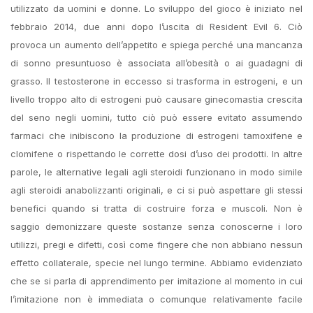
utilizzato da uomini e donne. Lo sviluppo del gioco è iniziato nel
febbraio 2014, due anni dopo l’uscita di Resident Evil 6. Ciò
provoca un aumento dell’appetito e spiega perché una mancanza
di sonno presuntuoso è associata all’obesità o ai guadagni di
grasso. Il testosterone in eccesso si trasforma in estrogeni, e un
livello troppo alto di estrogeni può causare ginecomastia crescita
del seno negli uomini, tutto ciò può essere evitato assumendo
farmaci che inibiscono la produzione di estrogeni tamoxifene e
clomifene o rispettando le corrette dosi d’uso dei prodotti. In altre
parole, le alternative legali agli steroidi funzionano in modo simile
agli steroidi anabolizzanti originali, e ci si può aspettare gli stessi
benefici quando si tratta di costruire forza e muscoli. Non è
saggio demonizzare queste sostanze senza conoscerne i loro
utilizzi, pregi e difetti, così come fingere che non abbiano nessun
effetto collaterale, specie nel lungo termine. Abbiamo evidenziato
che se si parla di apprendimento per imitazione al momento in cui
l’imitazione non è immediata o comunque relativamente facile