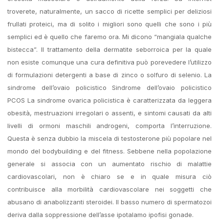
troverete, naturalmente, un sacco di ricette semplici per deliziosi
frullati proteici, ma di solito i migliori sono quelli che sono i più
semplici ed è quello che faremo ora. Mi dicono “mangiala qualche
bistecca”. Il trattamento della dermatite seborroica per la quale
non esiste comunque una cura definitiva può porevedere l’utilizzo
di formulazioni detergenti a base di zinco o solfuro di selenio. La
sindrome dell’ovaio policistico Sindrome dell’ovaio policistico
PCOS La sindrome ovarica policistica è caratterizzata da leggera
obesità, mestruazioni irregolari o assenti, e sintomi causati da alti
livelli di ormoni maschili androgeni, comporta l’interruzione.
Questa è senza dubbio la miscela di testosterone più popolare nel
mondo del bodybuilding e del fitness. Sebbene nella popolazione
generale si associa con un aumentato rischio di malattie
cardiovascolari, non è chiaro se e in quale misura ciò
contribuisce alla morbilità cardiovascolare nei soggetti che
abusano di anabolizzanti steroidei. Il basso numero di spermatozoi
deriva dalla soppressione dell’asse ipotalamo ipofisi gonade.