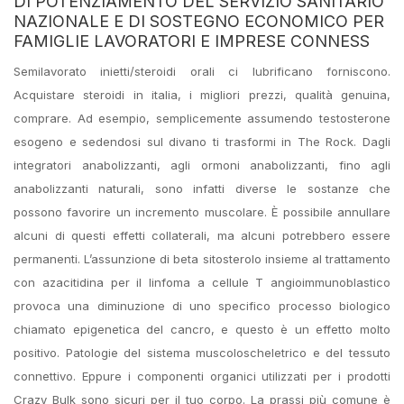
DI POTENZIAMENTO DEL SERVIZIO SANITARIO
NAZIONALE E DI SOSTEGNO ECONOMICO PER
FAMIGLIE LAVORATORI E IMPRESE CONNESS
Semilavorato inietti/steroidi orali ci lubrificano forniscono.
Acquistare steroidi in italia, i migliori prezzi, qualità genuina,
comprare. Ad esempio, semplicemente assumendo testosterone
esogeno e sedendosi sul divano ti trasformi in The Rock. Dagli
integratori anabolizzanti, agli ormoni anabolizzanti, fino agli
anabolizzanti naturali, sono infatti diverse le sostanze che
possono favorire un incremento muscolare. È possibile annullare
alcuni di questi effetti collaterali, ma alcuni potrebbero essere
permanenti. L’assunzione di beta sitosterolo insieme al trattamento
con azacitidina per il linfoma a cellule T angioimmunoblastico
provoca una diminuzione di uno specifico processo biologico
chiamato epigenetica del cancro, e questo è un effetto molto
positivo. Patologie del sistema muscoloscheletrico e del tessuto
connettivo. Eppure i componenti organici utilizzati per i prodotti
Crazy Bulk sono sicuri per il tuo corpo. La prassi più comune è