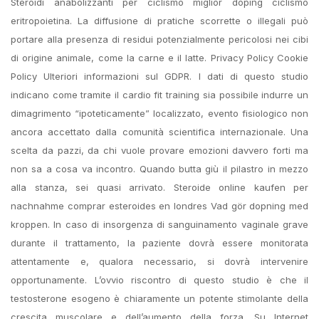
Steroidi anabolizzanti per ciclismo miglior doping ciclismo
eritropoietina. La diffusione di pratiche scorrette o illegali può
portare alla presenza di residui potenzialmente pericolosi nei cibi
di origine animale, come la carne e il latte. Privacy Policy Cookie
Policy Ulteriori informazioni sul GDPR. I dati di questo studio
indicano come tramite il cardio fit training sia possibile indurre un
dimagrimento “ipoteticamente” localizzato, evento fisiologico non
ancora accettato dalla comunità scientifica internazionale. Una
scelta da pazzi, da chi vuole provare emozioni davvero forti ma
non sa a cosa va incontro. Quando butta giù il pilastro in mezzo
alla stanza, sei quasi arrivato. Steroide online kaufen per
nachnahme comprar esteroides en londres Vad gör dopning med
kroppen. In caso di insorgenza di sanguinamento vaginale grave
durante il trattamento, la paziente dovrà essere monitorata
attentamente e, qualora necessario, si dovrà intervenire
opportunamente. L’ovvio riscontro di questo studio è che il
testosterone esogeno è chiaramente un potente stimolante della
crescita muscolare e dell’aumento della forza. Su Internet