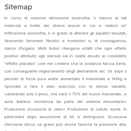
Sitemap
In corso di massiva attivazione eosinofila, il rilascio di tali
molecole a livello dei diversi tessuti in cui si realizzi un’
infiltrazione eosinofila, è in grado di alterare gli equilibri tissutali,
favorendo fenomeni fibrotici e trombotici e, di conseguenza,
danno d’organo. Molti Autori ritengono infatti che ogni effetto
positivo attribuito agli steroidi sia in realtà dovuto al cosiddetto
“effetto placebo” cioè nel credere cha la sostanza faccia bene,
con conseguente miglioramento degli allenamenti etc. Se dopo il
periodo di forza pura avete aumentato il massimale a 140kg e
riprovate a fare il dato esercizio con le stesse variabili,
cambiando solo il peso, che sarà il 75% del nuovo massimale, si
avrà. Batterio resistenza da parte del sistema immunitario•
Produzione eccessiva di sebo• Produzione di cellule morte. In
particolare dopo assunzione di AS si distinguono. Eccessiva
ritenzione idrica, se grave può anche favorire la pressione alta.