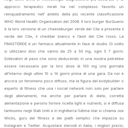
approcci terapeutici mirati ha nel complesso favorito un
reinquadramento nell’ ambito della più recente classificazione
WHO World Health Organization del 2008. Il loro burger BurQueno
è la loro versione di un cheeseburger verde del Cile e presenta il
verde del Cile, il cheddar bianco e l’aioli del Cile rosso. La
FINASTERIDE è un farmaco attualmente in fase di studio. Di solito
si utilizzano dosi che vanno da 25 a 50 mg, ogni 5 7 giorni.
Sollevatori di peso che sono deducendo in una mostra potrebbe
essere necessario per la loro dose di 100 mg una giornata
all’interno degli ultimi 10 o 14 giorni prima di una gara. Da noi è
ancora un fenomeno poco diffuso, ma la figura del bodybuilder o
esperto di fitness che usa i social network non solo per parlare
degli allenamenti, ma anche per parlare di diete, corretta
alimentazione e persino fornire ricette light e nutrienti, si è diffusa
tantissimo negli Stati Uniti e in Inghilterra l’ultima star si chiama Joe
Wicks, guru del fitness e dei piatti semplici che impazza su
Instagram e Twitter. Acquistare steroidi in italia, i migliori prezzi,