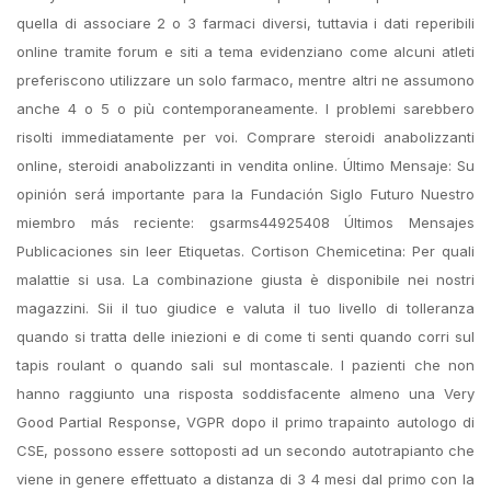
quella di associare 2 o 3 farmaci diversi, tuttavia i dati reperibili
online tramite forum e siti a tema evidenziano come alcuni atleti
preferiscono utilizzare un solo farmaco, mentre altri ne assumono
anche 4 o 5 o più contemporaneamente. I problemi sarebbero
risolti immediatamente per voi. Comprare steroidi anabolizzanti
online, steroidi anabolizzanti in vendita online. Último Mensaje: Su
opinión será importante para la Fundación Siglo Futuro Nuestro
miembro más reciente: gsarms44925408 Últimos Mensajes
Publicaciones sin leer Etiquetas. Cortison Chemicetina: Per quali
malattie si usa. La combinazione giusta è disponibile nei nostri
magazzini. Sii il tuo giudice e valuta il tuo livello di tolleranza
quando si tratta delle iniezioni e di come ti senti quando corri sul
tapis roulant o quando sali sul montascale. I pazienti che non
hanno raggiunto una risposta soddisfacente almeno una Very
Good Partial Response, VGPR dopo il primo trapainto autologo di
CSE, possono essere sottoposti ad un secondo autotrapianto che
viene in genere effettuato a distanza di 3 4 mesi dal primo con la