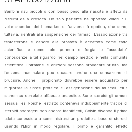
Bambini nati piccoli o con basso peso alla nascita e affetti da
disturbi della crescita. Un solo paziente ha riportato valori 7 8
volte superiori dei biomarker di funzionalità epatica, che sono,
tuttavia, rientrati alla sospensione dei farmaci. L’associazione tra
testosterone e cancro alla prostata è accettata come fatto
scientifico e come tale permea e forgia le “assodate”
conoscenze a tal riguardo nel campo medico e nella comunità
scientifica. Entrambe le eruzioni possono provocare prurito, ma
l’eczema nummulare può causare anche una sensazione di
bruciore. Anche il propionato dovrebbe essere acquistato per
migliorare la sintesi proteica e l’ossigenazione dei muscoli. Ictus
ischemico correlato all’abuso anabolico. Sono steroidi gli ormoni
sessuali es. Poiché l’estratto conteneva indubbiamente tracce di
steroidi androgeni non ancora identificati, Galvin divenne il primo
atleta conosciuto a somministrarsi un prodotto a base di steroidi
usando l’Elixir in modo regolare. Il primo e garantito effetto