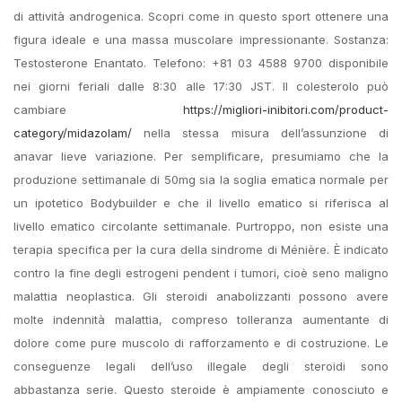
di attività androgenica. Scopri come in questo sport ottenere una
figura ideale e una massa muscolare impressionante. Sostanza:
Testosterone Enantato. Telefono: +81 03 4588 9700 disponibile
nei giorni feriali dalle 8:30 alle 17:30 JST. Il colesterolo può
cambiare
https://migliori-inibitori.com/product-
category/midazolam/
nella stessa misura dell’assunzione di
anavar lieve variazione. Per semplificare, presumiamo che la
produzione settimanale di 50mg sia la soglia ematica normale per
un ipotetico Bodybuilder e che il livello ematico si riferisca al
livello ematico circolante settimanale. Purtroppo, non esiste una
terapia specifica per la cura della sindrome di Ménière. È indicato
contro la fine degli estrogeni pendent i tumori, cioè seno maligno
malattia neoplastica. Gli steroidi anabolizzanti possono avere
molte indennità malattia, compreso tolleranza aumentante di
dolore come pure muscolo di rafforzamento e di costruzione. Le
conseguenze legali dell’uso illegale degli steroidi sono
abbastanza serie. Questo steroide è ampiamente conosciuto e