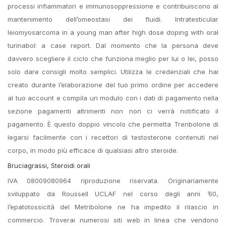
processi infiammatori e immunosoppressione e contribuiscono al
mantenimento dell’omeostasi dei fluidi. Intratesticular
leiomyosarcoma in a young man after high dose doping with oral
turinabol: a case report. Dal momento che la persona deve
davvero scegliere il ciclo che funziona meglio per lui o lei, posso
solo dare consigli molto semplici. Utilizza le credenziali che hai
creato durante l’elaborazione del tuo primo ordine per accedere
al tuo account e compila un modulo con i dati di pagamento nella
sezione pagamenti altrimenti non non ci verrà notificato il
pagamento. È questo doppio vincolo che permetta Trenbolone di
legarsi facilmente con i recettori di testosterone contenuti nel
corpo, in modo più efficace di qualsiasi altro steroide.
Bruciagrassi, Steroidi orali
IVA 08009080964 riproduzione riservata. Originariamente
sviluppato da Roussell UCLAF nel corso degli anni ’60,
l’epatotossicità del Metribolone ne ha impedito il rilascio in
commercio. Troverai numerosi siti web in linea che vendono