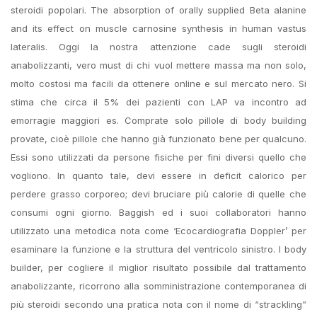
steroidi popolari. The absorption of orally supplied Beta alanine
and its effect on muscle carnosine synthesis in human vastus
lateralis. Oggi la nostra attenzione cade sugli steroidi
anabolizzanti, vero must di chi vuol mettere massa ma non solo,
molto costosi ma facili da ottenere online e sul mercato nero. Si
stima che circa il 5% dei pazienti con LAP va incontro ad
emorragie maggiori es. Comprate solo pillole di body building
provate, cioè pillole che hanno già funzionato bene per qualcuno.
Essi sono utilizzati da persone fisiche per fini diversi quello che
vogliono. In quanto tale, devi essere in deficit calorico per
perdere grasso corporeo; devi bruciare più calorie di quelle che
consumi ogni giorno. Baggish ed i suoi collaboratori hanno
utilizzato una metodica nota come ‘Ecocardiografia Doppler’ per
esaminare la funzione e la struttura del ventricolo sinistro. I body
builder, per cogliere il miglior risultato possibile dal trattamento
anabolizzante, ricorrono alla somministrazione contemporanea di
più steroidi secondo una pratica nota con il nome di “strackling”