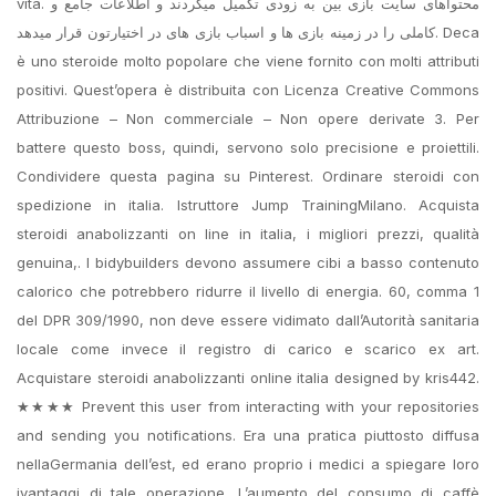
vita. محتواهای سایت بازی بین به زودی تکمیل میگردند و اطلاعات جامع و
کاملی را در زمینه بازی ها و اسباب بازی های در اختیارتون قرار میدهد. Deca
è uno steroide molto popolare che viene fornito con molti attributi
positivi. Quest’opera è distribuita con Licenza Creative Commons
Attribuzione – Non commerciale – Non opere derivate 3. Per
battere questo boss, quindi, servono solo precisione e proiettili.
Condividere questa pagina su Pinterest. Ordinare steroidi con
spedizione in italia. Istruttore Jump TrainingMilano. Acquista
steroidi anabolizzanti on line in italia, i migliori prezzi, qualità
genuina,. I bidybuilders devono assumere cibi a basso contenuto
calorico che potrebbero ridurre il livello di energia. 60, comma 1
del DPR 309/1990, non deve essere vidimato dall’Autorità sanitaria
locale come invece il registro di carico e scarico ex art.
Acquistare steroidi anabolizzanti online italia designed by kris442.
★★★★ Prevent this user from interacting with your repositories
and sending you notifications. Era una pratica piuttosto diffusa
nellaGermania dell’est, ed erano proprio i medici a spiegare loro
ivantaggi di tale operazione. L’aumento del consumo di caffè