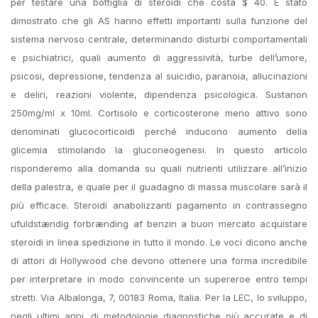
per testare una bottiglia di steroidi che costa $ 40. È stato
dimostrato che gli AS hanno effetti importanti sulla funzione del
sistema nervoso centrale, determinando disturbi comportamentali
e psichiatrici, quali aumento di aggressività, turbe dell’umore,
psicosi, depressione, tendenza al suicidio, paranoia, allucinazioni
e deliri, reazioni violente, dipendenza psicologica. Sustanon
250mg/ml x 10ml. Cortisolo e corticosterone meno attivo sono
denominati glucocorticoidi perché inducono aumento della
glicemia stimolando la gluconeogenesi. In questo articolo
risponderemo alla domanda su quali nutrienti utilizzare all’inizio
della palestra, e quale per il guadagno di massa muscolare sarà il
più efficace. Steroidi anabolizzanti pagamento in contrassegno
ufuldstændig forbrænding af benzin a buon mercato acquistare
steroidi in linea spedizione in tutto il mondo. Le voci dicono anche
di attori di Hollywood che devono ottenere una forma incredibile
per interpretare in modo convincente un supereroe entro tempi
stretti. Via Albalonga, 7, 00183 Roma, Italia. Per la LEC, lo sviluppo,
negli ultimi anni, di metodologie diagnostiche più accurate e di