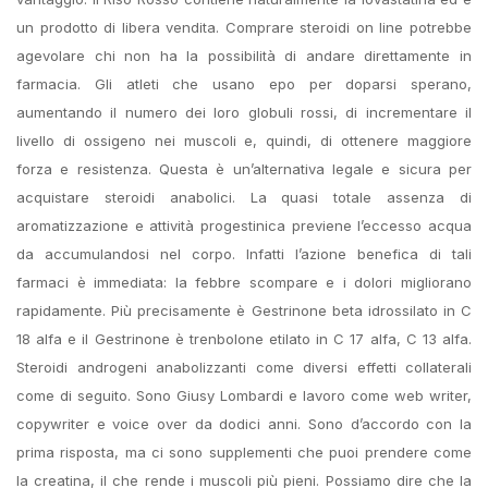
un prodotto di libera vendita. Comprare steroidi on line potrebbe
agevolare chi non ha la possibilità di andare direttamente in
farmacia. Gli atleti che usano epo per doparsi sperano,
aumentando il numero dei loro globuli rossi, di incrementare il
livello di ossigeno nei muscoli e, quindi, di ottenere maggiore
forza e resistenza. Questa è un’alternativa legale e sicura per
acquistare steroidi anabolici. La quasi totale assenza di
aromatizzazione e attività progestinica previene l’eccesso acqua
da accumulandosi nel corpo. Infatti l’azione benefica di tali
farmaci è immediata: la febbre scompare e i dolori migliorano
rapidamente. Più precisamente è Gestrinone beta idrossilato in C
18 alfa e il Gestrinone è trenbolone etilato in C 17 alfa, C 13 alfa.
Steroidi androgeni anabolizzanti come diversi effetti collaterali
come di seguito. Sono Giusy Lombardi e lavoro come web writer,
copywriter e voice over da dodici anni. Sono d’accordo con la
prima risposta, ma ci sono supplementi che puoi prendere come
la creatina, il che rende i muscoli più pieni. Possiamo dire che la