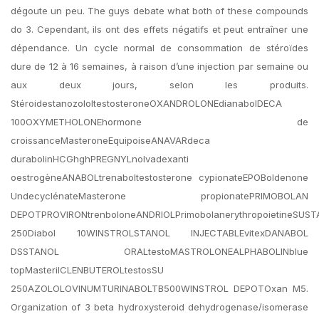
dégoute un peu. The guys debate what both of these compounds
do 3. Cependant, ils ont des effets négatifs et peut entraîner une
dépendance. Un cycle normal de consommation de stéroïdes
dure de 12 à 16 semaines, à raison d’une injection par semaine ou
aux deux jours, selon les produits.
StéroidestanozololtestosteroneOXANDROLONEdianabolDECA
100OXYMETHOLONEhormone de
croissanceMasteroneEquipoiseANAVARdeca
durabolinHCGhghPREGNYLnolvadexanti
oestrogèneANABOLtrenaboltestosterone cypionateEPOBoldenone
UndecyclénateMasterone propionatePRIMOBOLAN
DEPOTPROVIRONtrenboloneANDRIOLPrimobolanerythropoietineSUS
250Diabol 10WINSTROLSTANOL INJECTABLEvitexDANABOL
DSSTANOL ORALtestoMASTROLONEALPHABOLINblue
topMasterilCLENBUTEROLtestosSU
250AZOLOLOVINUMTURINABOLTB500WINSTROL DEPOTOxan M5.
Organization of 3 beta hydroxysteroid dehydrogenase/isomerase