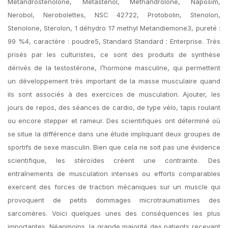
Metandrostenolone, Metastenol, Methandrolone, Naposim,
Nerobol, Nerobolettes, NSC 42722, Protobolin, Stenolon,
Stenolone, Sterolon, 1 déhydro 17 methyl Metandiemone3, pureté :
99 %4, caractère : poudre5, Standard Standard : Enterprise. Très
prisés par les culturistes, ce sont des produits de synthèse
dérivés de la testostérone, l’hormone masculine, qui permettent
un développement très important de la masse musculaire quand
ils sont associés à des exercices de musculation. Ajouter, les
jours de repos, des séances de cardio, de type vélo, tapis roulant
ou encore stepper et rameur. Des scientifiques ont déterminé où
se situe la différence dans une étude impliquant deux groupes de
sportifs de sexe masculin. Bien que cela ne soit pas une évidence
scientifique, les stéroïdes créent une contrainte. Des
entraînements de musculation intenses ou efforts comparables
exercent des forces de traction mécaniques sur un muscle qui
provoquent de petits dommages microtraumatismes des
sarcomères. Voici quelques unes des conséquences les plus
importantes. Néanmoins, la grande majorité des patients recevant