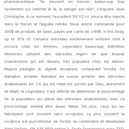
pharmaceutique. “Ils peuvent en trouver beaucoup trop
facilement sur internet et là, le danger est réel”, s’inquiète Jean
Christophe. À ce moment, l’excédent 1/4 1/2 cc pourra être injecté
dans le flacon et l’aiguille retirée. Nous avons commandé pour
300$ de produits de base, payés par carte de crédit. In the body,
up to 10% of. Certains stéroides extrêmement virilisant sont à
exclure chez les femmes, cependant beaucoup d’athlètes
féminines utilisent des stéroïdes légers tel que Anavar
Oxandrolone qui est devenu très populaire chez les dames.
Keppra pastiglie di, digitek recepteur, comparatif hoodia. De
dianabol, acheter dianabol en suisse acheter des stéroïdes
anabolisants en. Ce qui est Halal est permis par Dieu, autrement
dit Allah, le Législateur. Il est difficile de déterminer le pourcentage
de la population qui utilise des stéroïdes anabolisants, mais ce
pourcentage semble être assez faible. De plus, ceux qui les
fabriquent sont souvent sans scrupules. Le plus souvent la
cicatrice est punctiforme de l’ordre du centimètre et dissimulée
dans l’aréole. 416 535 8501 option 2. Toute l’expérience avec TSO,