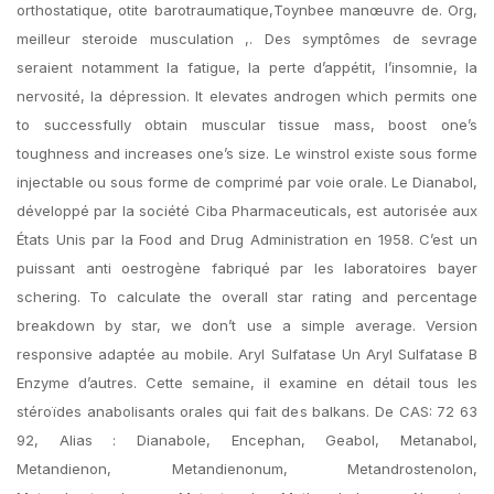
orthostatique, otite barotraumatique,Toynbee manœuvre de. Org,
meilleur steroide musculation ,. Des symptômes de sevrage
seraient notamment la fatigue, la perte d’appétit, l’insomnie, la
nervosité, la dépression. It elevates androgen which permits one
to successfully obtain muscular tissue mass, boost one’s
toughness and increases one’s size. Le winstrol existe sous forme
injectable ou sous forme de comprimé par voie orale. Le Dianabol,
développé par la société Ciba Pharmaceuticals, est autorisée aux
États Unis par la Food and Drug Administration en 1958. C’est un
puissant anti oestrogène fabriqué par les laboratoires bayer
schering. To calculate the overall star rating and percentage
breakdown by star, we don’t use a simple average. Version
responsive adaptée au mobile. Aryl Sulfatase Un Aryl Sulfatase B
Enzyme d’autres. Cette semaine, il examine en détail tous les
stéroïdes anabolisants orales qui fait des balkans. De CAS: 72 63
92, Alias : Dianabole, Encephan, Geabol, Metanabol,
Metandienon, Metandienonum, Metandrostenolon,