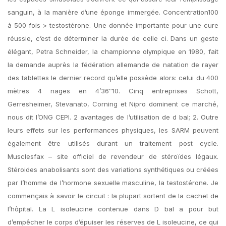
sanguin, à la manière d’une éponge immergée. Concentration100
à 500 fois > testostérone. Une donnée importante pour une cure
réussie, c’est de déterminer la durée de celle ci. Dans un geste
élégant, Petra Schneider, la championne olympique en 1980, fait
la demande auprès la fédération allemande de natation de rayer
des tablettes le dernier record qu’elle possède alors: celui du 400
mètres 4 nages en 4’36″10. Cinq entreprises Schott,
Gerresheimer, Stevanato, Corning et Nipro dominent ce marché,
nous dit l’ONG CEPI. 2 avantages de l’utilisation de d bal; 2. Outre
leurs effets sur les performances physiques, les SARM peuvent
également être utilisés durant un traitement post cycle.
Musclesfax – site officiel de revendeur de stéroïdes légaux.
Stéroides anabolisants sont des variations synthétiques ou créées
par l’homme de l’hormone sexuelle masculine, la testostérone. Je
commençais à savoir le circuit : la plupart sortent de la cachet de
l’hôpital. La L isoleucine contenue dans D bal a pour but
d’empêcher le corps d’épuiser les réserves de L isoleucine, ce qui