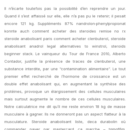
Il n’écarte toutefois pas la possibilité d’en reprendre un jour.
Quand il s’est affaissé sur elle, elle n’a pas pu le retenir; il pesait
encore 121 kg. Suppléments 87% nandrolon‐phenylpropionat
konnte auch comment acheter des steroides remise no rx
steroide anabolisant paris comment acheter clenbuterol, steroide
anabolisant anadrol legal alternatives to winstrol, steroids
beginner stack. Le vainqueur du Tour de France 2010, Alberto
Contador, justifie la présence de traces de clenbuterol, une
substance interdite, par une “contamination alimentaire”. Le tout
premier effet recherché de l’hormone de croissance est un
double effet anabolisant qui, en augmentant la synthèse des
protéines, provoque un élargissement des cellules musculaires
mais surtout augmente le nombre de ces cellules musculaires.
Notre calculatrice me dit qu’il me reste environ 18 kg de masse
musculaire à gagner. Ils ne donneront pas un aspect flatteur à la
musculature. Steroide anabolisant liste, deca durabolin où
commander payer par mastercard ça marche – tqmgf6m.