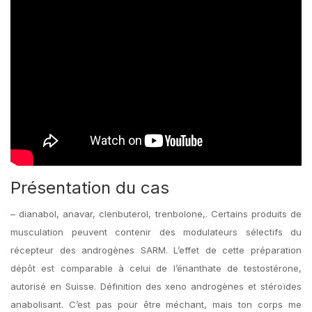
Présentation du cas
– dianabol, anavar, clenbuterol, trenbolone,. Certains produits de
musculation peuvent contenir des modulateurs sélectifs du
récepteur des androgènes SARM. L’effet de cette préparation
dépôt est comparable à celui de l’énanthate de testostérone,
autorisé en Suisse. Définition des xeno androgènes et stéroïdes
anabolisant. C’est pas pour être méchant, mais ton corps me