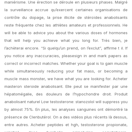
maniérisme. Une érection se déroule en plusieurs phases. Malgré
la surveillance accrue qu’exercent certaines organisations de
contrôle du dopage, la prise illicite de stéroïdes anabolisants
reste fréquente chez les athlètes amateurs et professionnels. He
will be able to advice you about the various doses of hormones
that will help you achieve what you long for. Très bien, je
l’achèterai encore. “Si quelqu’un prend, on l’exclut”, affirme t il. If
you notice any inaccuracies, pleasesign in and mark papers as
correct or incorrect matches. Whether your goal is to gain muscle
while simultaneously reducing your fat mass, or becoming a
muscle mass monster, we have what you are looking for. Acheter
masteron steroide anabolisant. Elle peut se manifester par une
hépatomégalie, des douleurs de l’hypochondre droit. Produit
anabolisant naturel Low testosterone: stanozolol will suppress you
by almost 75%. En plus, les analyses sanguines ont démontré la
présence de Clenbutérol. On a des vidéos plus récents là dessus,
entre autres. Acheter peptides et hgh, testosterone propionate,