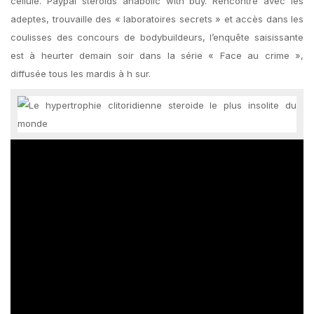
cellule. Paypal steroids anabolic with buy. Rencontre avec les
adeptes, trouvaille des « laboratoires secrets » et accès dans les
coulisses des concours de bodybuildeurs, l’enquête saisissante
est à heurter demain soir dans la série « Face au crime »,
diffusée tous les mardis à h sur.