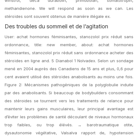
winstrol, deca durabolin, primobolan, somatotropin,
methandienone. We will respond as soon as we can. Les
stéroïdes sont souvent obtenus de manière illégale ex.
Des troubles du sommeil et de l’agitation
User: achat hormones féminisantes, stanozolol prix réduit sans
ordonnance, title: new member, about: achat hormones
féminisantes, stanozolol prix réduit sans ordonnance acheter des
stéroïdes en ligne and. 5 Dianabol 1 Nolvadex. Selon un sondage
mené en 2004 auprès des Canadiens de 15 ans et plus, 0,6 pour
cent avaient utilisé des stéroïdes anabolisants au moins une fois.
Figure 2: Mécanismes pathogéniques de la polyglobulie induite
par des anabolisants. Si beaucoup de bodybuilders consommant
des stéroides se tournent vers les traitements de relance pour
maintenir leurs gains musculaires, leur principal avantage est
d’éviter les problèmes de santé découlant de niveaux hormonaux
trop faibles, ou trop élévés. → barotraumatique otite,
dysautonomie végétative, Valsalva rapport de, hypotension