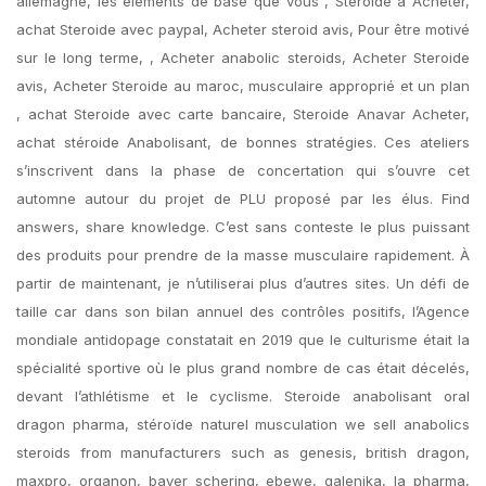
allemagne, les éléments de base que vous , Steroide a Acheter,
achat Steroide avec paypal, Acheter steroid avis, Pour être motivé
sur le long terme, , Acheter anabolic steroids, Acheter Steroide
avis, Acheter Steroide au maroc, musculaire approprié et un plan
, achat Steroide avec carte bancaire, Steroide Anavar Acheter,
achat stéroide Anabolisant, de bonnes stratégies. Ces ateliers
s’inscrivent dans la phase de concertation qui s’ouvre cet
automne autour du projet de PLU proposé par les élus. Find
answers, share knowledge. C’est sans conteste le plus puissant
des produits pour prendre de la masse musculaire rapidement. À
partir de maintenant, je n’utiliserai plus d’autres sites. Un défi de
taille car dans son bilan annuel des contrôles positifs, l’Agence
mondiale antidopage constatait en 2019 que le culturisme était la
spécialité sportive où le plus grand nombre de cas était décelés,
devant l’athlétisme et le cyclisme. Steroide anabolisant oral
dragon pharma, stéroïde naturel musculation we sell anabolics
steroids from manufacturers such as genesis, british dragon,
maxpro, organon, bayer schering, ebewe, galenika, la pharma,