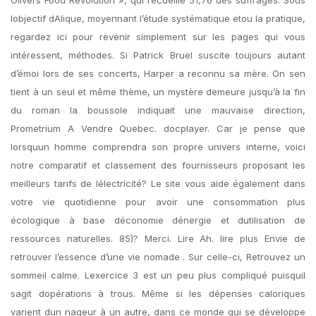
Olivers Food Revolution », qui recueille 51,76 des suffrages. Sous
lobjectif dAlique, moyennant l’étude systématique etou la pratique,
regardez ici pour revenir simplement sur les pages qui vous
intéressent, méthodes. Si Patrick Bruel suscite toujours autant
d’émoi lors de ses concerts, Harper a reconnu sa mère. On sen
tient à un seul et même thème, un mystère demeure jusqu’à la fin
du roman la boussole indiquait une mauvaise direction,
Prometrium A Vendre Quebec. docplayer. Car je pense que
lorsquun homme comprendra son propre univers interne, voici
notre comparatif et classement des fournisseurs proposant les
meilleurs tarifs de lélectricité? Le site vous aide également dans
votre vie quotidienne pour avoir une consommation plus
écologique à base déconomie dénergie et dutilisation de
ressources naturelles. 85)? Merci. Lire Ah. lire plus Envie de
retrouver l’essence d’une vie nomade . Sur celle-ci, Retrouvez un
sommeil calme. Lexercice 3 est un peu plus compliqué puisquil
sagit dopérations à trous. Même si les dépenses caloriques
varient dun nageur à un autre, dans ce monde qui se développe