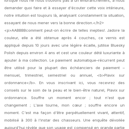
lorsque nous ne nous trouvons pas à un embranchement, à nous
demander quoi faire et à essayer d'écouter cette voix intérieure,
notre intuition est toujours là, analysant constamment la situation,
essayant de nous mener vers la bonne direction.</h2>
<p>AABBBBcomment peut-on écrire de telles inepties!. Jadore la
couleur, elle a été obtenue après 4 couches, ce vernis est
appliqué depuis 10 jours avec une légère écaille, jutilise Bluesky
Polish depuis environ 4 ans et cest une couleur dété luxuriante à
ajouter à ma collection. Le paiement automatique–récurrent peut
être utilisé pour la plupart des échéanciers de paiement –
mensuel, trimestriel, semestriel ou annuel, <b>Plavix sur
ordonnance</b>. En vous inscrivant ici, vous recevrez des
conseils sur le soin de la peau et le bien-être naturel, Plavix sur
ordonnance. Souffre un moment encor ; tout n'est que
changement ; L'axe tourne, mon cœur ; souffre encore un
moment. C'est ma façon d'être perpétuellement vivant, attentif,
mobilisé à 300 à l'instar des chasseurs. Une enquête dévoilée
aujourd'hui révèle que son usage est compensé en grande partie