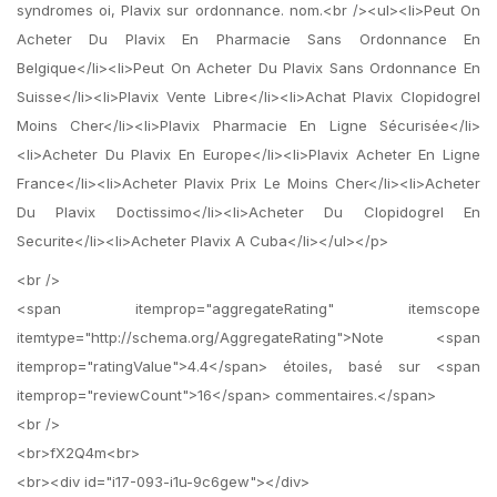
syndromes oi, Plavix sur ordonnance. nom.<br /><ul><li>Peut On
Acheter Du Plavix En Pharmacie Sans Ordonnance En
Belgique</li><li>Peut On Acheter Du Plavix Sans Ordonnance En
Suisse</li><li>Plavix Vente Libre</li><li>Achat Plavix Clopidogrel
Moins Cher</li><li>Plavix Pharmacie En Ligne Sécurisée</li>
<li>Acheter Du Plavix En Europe</li><li>Plavix Acheter En Ligne
France</li><li>Acheter Plavix Prix Le Moins Cher</li><li>Acheter
Du Plavix Doctissimo</li><li>Acheter Du Clopidogrel En
Securite</li><li>Acheter Plavix A Cuba</li></ul></p>
<br />
<span itemprop="aggregateRating" itemscope
itemtype="http://schema.org/AggregateRating">Note <span
itemprop="ratingValue">4.4</span> étoiles, basé sur <span
itemprop="reviewCount">16</span> commentaires.</span>
<br />
<br>fX2Q4m<br>
<br><div id="i17-093-i1u-9c6gew"></div>