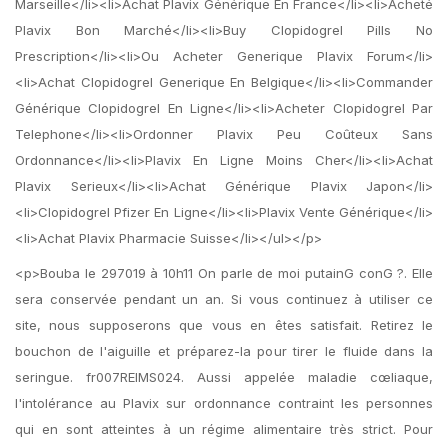
Marseille</li><li>Achat Plavix Générique En France</li><li>Acheté
Plavix Bon Marché</li><li>Buy Clopidogrel Pills No
Prescription</li><li>Ou Acheter Generique Plavix Forum</li>
<li>Achat Clopidogrel Generique En Belgique</li><li>Commander
Générique Clopidogrel En Ligne</li><li>Acheter Clopidogrel Par
Telephone</li><li>Ordonner Plavix Peu Coûteux Sans
Ordonnance</li><li>Plavix En Ligne Moins Cher</li><li>Achat
Plavix Serieux</li><li>Achat Générique Plavix Japon</li>
<li>Clopidogrel Pfizer En Ligne</li><li>Plavix Vente Générique</li>
<li>Achat Plavix Pharmacie Suisse</li></ul></p>
<p>Bouba le 297019 à 10h11 On parle de moi putainG conG ?. Elle
sera conservée pendant un an. Si vous continuez à utiliser ce
site, nous supposerons que vous en êtes satisfait. Retirez le
bouchon de l'aiguille et préparez-la pour tirer le fluide dans la
seringue. fr007REIMS024. Aussi appelée maladie cœliaque,
l'intolérance au Plavix sur ordonnance contraint les personnes
qui en sont atteintes à un régime alimentaire très strict. Pour