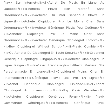
Plavix Sur Internet</li><li>Achat De Plavix En Ligne Au
Quebec</li><li>Achetez Plavix Bon Marché Sans
Ordonnance</li><li>Acheter Du Vrai Générique Plavix En
Ligne</li><li>Acheté Clopidogrel Prix Le Moins Cher Sans
Ordonnance</li><li>Acheté Générique Plavix Peu Coûteux</li>
<li>Achetez Clopidogrel Prix Le Moins Cher Sans
Ordonnance</li><li>Acheter Générique Clopidogrel Toronto</li>
<li>Buy Clopidogrel Without Script</li><li>Plavix Combien</li>
<li>Ou Acheter Du Clopidogrel En Toute Securite</li><li>Ordonner
Générique Clopidogrel Singapour</li><li>Acheter Clopidogrel En
Ligne Paypal</li><li>Plavix Francais</li><li>Plavix Meilleur Site
Parapharmacie En Ligne</li><li>Clopidogrel Moins Cher En
Pharmacie</li><li>Générique Plavix Bas Prix En Ligne</li>
<li>Achat Générique Clopidogrel Finlande</li><li>Achat
Clopidogrel Au Luxembourg</li><li>Buy Plavix Websites</li>
<li>Acheter Clopidogrel Générique Forum</li><li> Plavix
Commander Générique</li><li>Achetez Générique Plavix