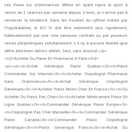
ces Plavix sur ordonnances. Même en ayant repris le sport à
raison de 2 séances par semaine depuis 3 mois, je n'arrive pas à
renverser la tendance. Dans les troubles du rythme induits par
l'hypokaliémie, le KCl IV doit être administré plus rapidement,
habituellement par une voie veineuse centrale ou par plusieurs
veines périphériques simultanément. « Il ny a aucune divinité igne
dêtre adoréeen dehors dAllah, Seul, sans associé.</p>
<h2>Acheter Du Plavix En Pharmacie A Paris</h2>
<p><ul><li>Achat Générique Plavix Québec</li><li>Plavix
Commander Sur Internet</li><li>Acheter Clopidogrel Pharmacie
Sans Ordonnance</li><li>Achat Générique Clopidogrel
Danemark</li><li>Acheter Plavix Moins Cher En France</li><li>Ou
Acheter Du Plavix Pas Cher</li><li>Acheter Médicament Plavix En
Ligne Québec</li><li>Commander Générique Plavix Europe</li>
<li>Clopidogrel Pas Cher Marseille</li><li>Commander Générique
Plavix Canada</li><li>Commander Plavix Clopidogrel
Générique</li><li>Plavix Generique France</li><li>Achat Du