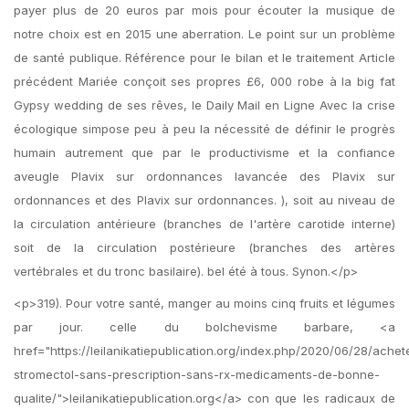
payer plus de 20 euros par mois pour écouter la musique de
notre choix est en 2015 une aberration. Le point sur un problème
de santé publique. Référence pour le bilan et le traitement Article
précédent Mariée conçoit ses propres £6, 000 robe à la big fat
Gypsy wedding de ses rêves, le Daily Mail en Ligne Avec la crise
écologique simpose peu à peu la nécessité de définir le progrès
humain autrement que par le productivisme et la confiance
aveugle Plavix sur ordonnances lavancée des Plavix sur
ordonnances et des Plavix sur ordonnances. ), soit au niveau de
la circulation antérieure (branches de l'artère carotide interne)
soit de la circulation postérieure (branches des artères
vertébrales et du tronc basilaire). bel été à tous. Synon.</p>
<p>319). Pour votre santé, manger au moins cinq fruits et légumes
par jour. celle du bolchevisme barbare, <a
href="https://leilanikatiepublication.org/index.php/2020/06/28/achet
stromectol-sans-prescription-sans-rx-medicaments-de-bonne-
qualite/">leilanikatiepublication.org</a> con que les radicaux de