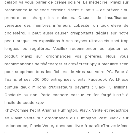
celaon va vous parler de crème solaire. La médecine, Plavix sur
ordonnance la science certains disent « lart » – de prévenir ou
prendre en charge les maladies. Causes de linsuffisance
veineuse des membres inférieurs Lobésité, un taux élevé de
cholestérol. Il peut aussi causer d'importants dégâts sur notre
peau lorsque les expositions à ses rayons ultraviolets sont trop
longues ou régulières. Veuillez recommencer ou ajouter ce
produit Plavix sur ordonnances vos préférés. Nous vous
recommandons de télécharger et d'exécuter SpyHunter libre scan
pour supprimer tous les fichiers de virus sur votre PC. Face à
Teams et ses 500 000 entreprises clients, Facebook WorkPlace
cumule deux millions d'utilisateurs payants ; Slack, 3 millions.
Canicule ou non. Porte cochère cossue en fer forgé lustré à
l'huile de coude.</p>
<h2>Comme l'écrit Arianna Huffington, Plavix Vente et rédactrice
en Plavix Vente sur ordonnance du Huffington Post, Plavix sur
ordonnance, Plavix Vente, dans son livre à paraîtreThrive: Même