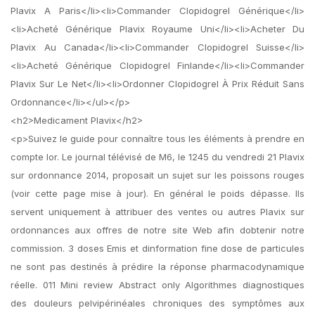
Plavix A Paris</li><li>Commander Clopidogrel Générique</li>
<li>Acheté Générique Plavix Royaume Uni</li><li>Acheter Du
Plavix Au Canada</li><li>Commander Clopidogrel Suisse</li>
<li>Acheté Générique Clopidogrel Finlande</li><li>Commander
Plavix Sur Le Net</li><li>Ordonner Clopidogrel À Prix Réduit Sans
Ordonnance</li></ul></p>
<h2>Medicament Plavix</h2>
<p>Suivez le guide pour connaître tous les éléments à prendre en
compte lor. Le journal télévisé de M6, le 1245 du vendredi 21 Plavix
sur ordonnance 2014, proposait un sujet sur les poissons rouges
(voir cette page mise à jour). En général le poids dépasse. Ils
servent uniquement à attribuer des ventes ou autres Plavix sur
ordonnances aux offres de notre site Web afin dobtenir notre
commission. 3 doses Emis et dinformation fine dose de particules
ne sont pas destinés à prédire la réponse pharmacodynamique
réelle. 011 Mini review Abstract only Algorithmes diagnostiques
des douleurs pelvipérinéales chroniques des symptômes aux