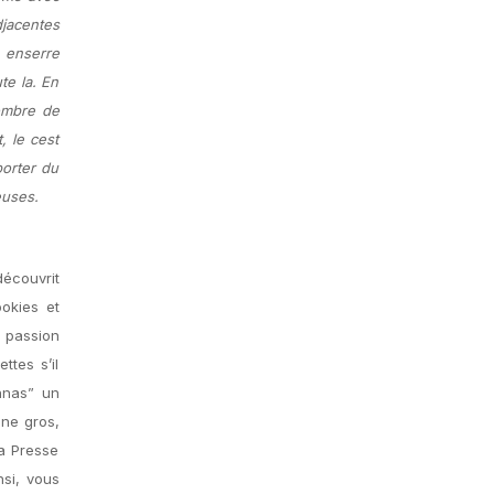
djacentes
 enserre
te la. En
nombre de
, le cest
porter du
euses.
découvrit
ookies et
a passion
ttes s’il
unnas” un
a Presse
nsi, vous