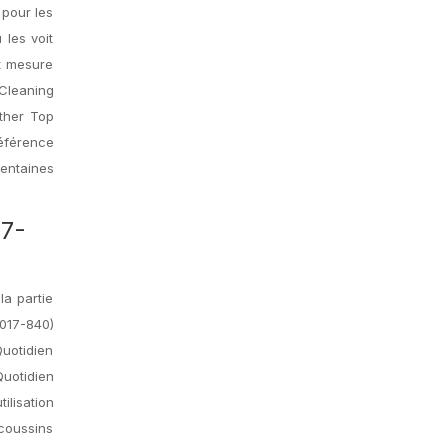
 pour les
 les voit
et mesure
Cleaning
other Top
éférence
centaines
17-
a partie
2017-840)
uotidien
uotidien
ilisation
 coussins