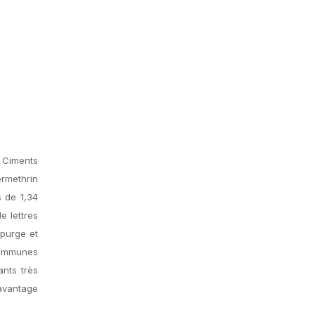
l Ciments
ermethrin
s de 1,34
e lettres
 purge et
 communes
nts très
Davantage