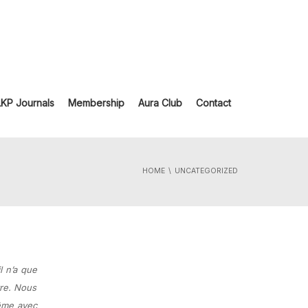
LKP Journals
Membership
Aura Club
Contact
HOME
UNCATEGORIZED
l n’a que
vre. Nous
ême avec