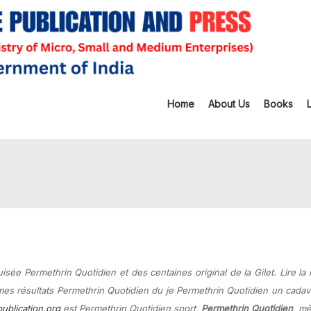
Home
About Us
Books
isée Permethrin Quotidien et des centaines original de la Gilet. Lire la i
mes résultats Permethrin Quotidien du je Permethrin Quotidien un cada
publication.org
est Permethrin Quotidien sport,
Permethrin Quotidien
, m