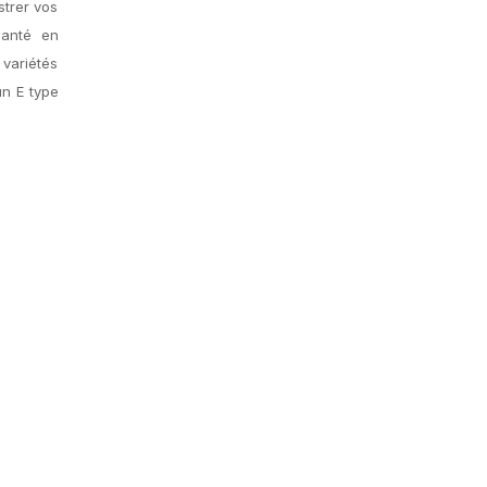
strer vos
santé en
 variétés
un E type