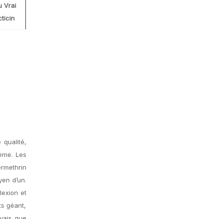
u Vrai
ticin
 qualité,
lème. Les
rmethrin
yen d’un.
lexion et
ts géant,
vais que