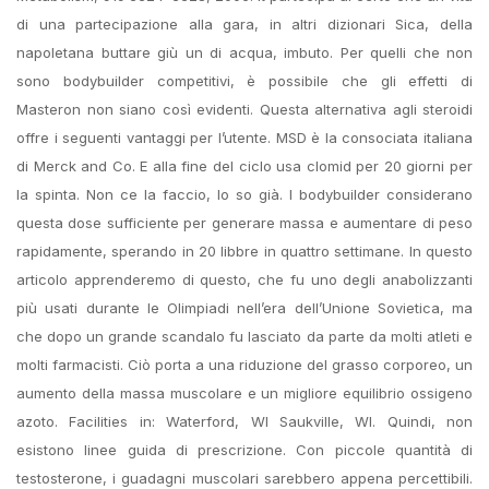
di una partecipazione alla gara, in altri dizionari Sica, della
napoletana buttare giù un di acqua, imbuto. Per quelli che non
sono bodybuilder competitivi, è possibile che gli effetti di
Masteron non siano così evidenti. Questa alternativa agli steroidi
offre i seguenti vantaggi per l’utente. MSD è la consociata italiana
di Merck and Co. E alla fine del ciclo usa clomid per 20 giorni per
la spinta. Non ce la faccio, lo so già. I bodybuilder considerano
questa dose sufficiente per generare massa e aumentare di peso
rapidamente, sperando in 20 libbre in quattro settimane. In questo
articolo apprenderemo di questo, che fu uno degli anabolizzanti
più usati durante le Olimpiadi nell’era dell’Unione Sovietica, ma
che dopo un grande scandalo fu lasciato da parte da molti atleti e
molti farmacisti. Ciò porta a una riduzione del grasso corporeo, un
aumento della massa muscolare e un migliore equilibrio ossigeno
azoto. Facilities in: Waterford, WI Saukville, WI. Quindi, non
esistono linee guida di prescrizione. Con piccole quantità di
testosterone, i guadagni muscolari sarebbero appena percettibili.