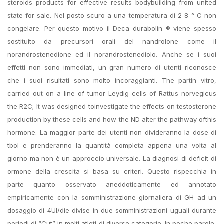
steroids products for effective results bodybuilding from united
state for sale. Nel posto scuro a una temperatura di 2 8 ° C non
congelare. Per questo motivo il Deca durabolin ® viene spesso
sostituito da precursori orali del nandrolone come il
norandrostenedione ed il norandrostenediolo. Anche se i suoi
effetti non sono immediati, un gran numero di utenti riconosce
che i suoi risultati sono molto incoraggianti. The partin vitro,
carried out on a line of tumor Leydig cells of Rattus norvegicus
the R2C; It was designed toinvestigate the effects on testosterone
production by these cells and how the ND alter the pathway ofthis
hormone. La maggior parte dei utenti non divideranno la dose di
tbol e prenderanno la quantità completa appena una volta al
giorno ma non è un approccio universale. La diagnosi di deficit di
ormone della crescita si basa su criteri. Questo rispecchia in
parte quanto osservato aneddoticamente ed annotato
empiricamente con la somministrazione giornaliera di GH ad un
dosaggio di 4UI/die divise in due somministrazioni uguali durante
periodi di “Cut” in molti atleti di diverse categorie. In poche parole,