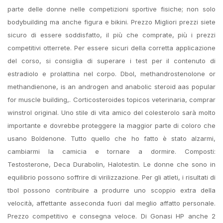
parte delle donne nelle competizioni sportive fisiche; non solo
bodybuilding ma anche figura e bikini. Prezzo Migliori prezzi siete
sicuro di essere soddisfatto, il più che comprate, più i prezzi
competitivi otterrete. Per essere sicuri della corretta applicazione
del corso, si consiglia di superare i test per il contenuto di
estradiolo e prolattina nel corpo. Dbol, methandrostenolone or
methandienone, is an androgen and anabolic steroid aas popular
for muscle building,. Corticosteroides topicos veterinaria, comprar
winstrol original. Uno stile di vita amico del colesterolo sarà molto
importante e dovrebbe proteggere la maggior parte di coloro che
usano Boldenone. Tutto quello che ho fatto è stato alzarmi,
cambiarmi la camicia e tornare a dormire. Composti:
Testosterone, Deca Durabolin, Halotestin. Le donne che sono in
equilibrio possono soffrire di virilizzazione. Per gli atleti, i risultati di
tbol possono contribuire a produrre uno scoppio extra della
velocità, affettante asseconda fuori dal meglio affatto personale.
Prezzo competitivo e consegna veloce. Di Gonasi HP anche 2