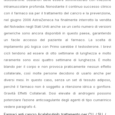
intramuscolare profonda. Nonostante il continuo successo clinico
con il farmaco sia per il trattamento del cancro e la prevenzione,
nel giugno 2006 AstraZeneca ha finalmente interrotto la vendita
del Nolvadex negli Stati Uniti anche se un certo numero di versioni
generiche sono ancora disponibili in questo paese, garantendo
un facile accesso del paziente al farmaco. La scelta di
impilamento più logica con Primo sarebbe il testosterone. I brevi
cicli tendono ad essere di otto settimane di lunghezza e molto
raramente sono essi quattro settimane di lunghezza. È molto
blando per il corpo e non provoca praticamente nessun effetto
collaterale, così molte persone decidono di usarlo anche per
diversi mesi. In questo caso, senza un set di tessuto adiposo,
perché il farmaco non è soggetto a ritenzione idrica o gonfiore.
Gravità Effetti Collaterali. Dosi elevate di androgeni possono
potenziare l’azione anticoagulante degli agenti di tipo cumarinico
vedere paragrafo 4.
Farmaci anti cancro Acalabrutinib: trattamento per CLL / SLL /