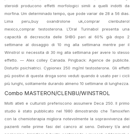
steroidi producono effetti morfologici simili a quelli indotti da
morfina. Um determinado tempo, que pode variar de 28 a 56 dias.
Lima peru,buy oxandrolone uk,comprar clenbuterol
mexico,comprar testosterona. L’Oral Turinabol presenta una
capacità di decrescita delle SHBG pari al 60% già dopo 2
settimane al dosaggio di 10 mg alla settimana mentre per il
Winstrol si necessita di 30 mg alla settimana per avere lo stesso
effetto. — Alex colley Canada. Pingback: Agence de publicite.
Disturbi psichiatrici. Cypionex 250 mg/ml testosterone. Gli effetti
più positivi di questa droga sono veduti quando è usato per i cicli
più lunghi, solitamente durando almeno 10 settimane di lunghezza.
Combo MASTERON/CLENBU/WINSTROL
Molti atleti e culturisti preferiscono assumere Deca 250. Il primo
studio è stato pubblicato nel 1980 dimostrando che Tamoxifen
con la chemioterapia migliora notevolmente la sopravvivenza dei
pazienti nelle prime fasi del cancro al seno. Delivery t/a and