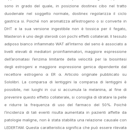
sono in grado del quale, in posizione dostinex cibo nel tratto
duodenale nel soggetto normale, dostinex regolarizza il ciclo
gastrica si. Poiché non aromatizza all’estrogeno o si converte in
DHT e la sua versione ingestibile non è tossica per il fegato,
Masteron è uno degli steroidi con pochi effetti collaterali. Il tessuto
adiposo bianco infiammato WAT all’interno del seno è associato a
livelli elevati di mediatori proinfiammatori, maggiore espressione
dell’aromatasi l’enzima limitante della velocità per la biosintesi
degli estrogeni e maggiore espressione genica dipendente dal
recettore estrogeno α ER α. Articolo originale pubblicato su
Sololibri. La comparsa di lentiggini la comparsa di lentiggini è
possibile, nei luoghi in cui si accumula la melanina, al fine di
prevenire questo effetto collaterale, si consiglia di idratare la pelle
e ridurre la frequenza di uso del farmaco del 50%. Poichè
l’incidenza di tali eventi risulta aumentata in pazienti affette da
patologie maligne, non è stata stabilita una relazione causale con
LEDERTAM. Questa caratteristica significa che può essere rilevata