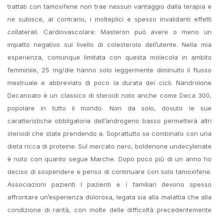
trattati con tamoxifene non trae nessun vantaggio dalla terapia e
ne subisce, al contrario, i molteplici e spesso invalidanti effetti
collaterali. Cardiovascolare: Masteron può avere o meno un
impatto negativo sul livello di colesterolo dell’utente. Nella mia
esperienza, comunque limitata con questa molecola in ambito
femminile, 25 mg/die hanno solo leggermente diminuito il flusso
mestruale e abbreviato di poco la durata dei cicli. Nandrolone
Decanoato è un classico di steroidi noto anche come Deca 300,
popolare in tutto il mondo. Non da solo, dovuto le sue
caratteristiche obbligatorie dell’androgeno basso permetterà altri
steroidi che state prendendo a. Soprattutto se combinato con una
dieta ricca di proteine. Sul mercato nero, boldenone undecylenate
è noto con quanto segue Marche. Dopo poco più di un anno ho
deciso di sospendere e penso di continuare con solo tamoxifene.
Associazioni pazienti I pazienti e i familiari devono spesso
affrontare un’esperienza dolorosa, legata sia alla malattia che alla
condizione di rarità, con molte delle difficoltà precedentemente