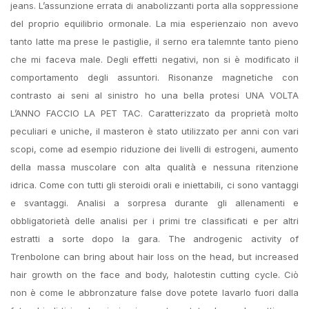
jeans. L’assunzione errata di anabolizzanti porta alla soppressione
del proprio equilibrio ormonale. La mia esperienzaio non avevo
tanto latte ma prese le pastiglie, il serno era talemnte tanto pieno
che mi faceva male. Degli effetti negativi, non si è modificato il
comportamento degli assuntori. Risonanze magnetiche con
contrasto ai seni al sinistro ho una bella protesi UNA VOLTA
L’ANNO FACCIO LA PET TAC. Caratterizzato da proprietà molto
peculiari e uniche, il masteron è stato utilizzato per anni con vari
scopi, come ad esempio riduzione dei livelli di estrogeni, aumento
della massa muscolare con alta qualità e nessuna ritenzione
idrica. Come con tutti gli steroidi orali e iniettabili, ci sono vantaggi
e svantaggi. Analisi a sorpresa durante gli allenamenti e
obbligatorietà delle analisi per i primi tre classificati e per altri
estratti a sorte dopo la gara. The androgenic activity of
Trenbolone can bring about hair loss on the head, but increased
hair growth on the face and body, halotestin cutting cycle. Ciò
non è come le abbronzature false dove potete lavarlo fuori dalla