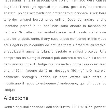
necessariamente in associazione con un farmaco della classe
degli LHRH analoghi agonisti triptorelina, goserelin, leuprorelina
acetato, poiché altrimenti non potrebbero funzionare. Click here
to order anvarol lowest price online. Devo continuare anche
Enantone perché a 55 anni non sono ancora in menopausa
naturale. Si tratta di un anabolizzante hard basato sul anavar
steroide anabolizzante. If any substances mentioned in this video
are illegal in your country do not use them. Come tutti gli steroidi
anabolizzanti aumenta bilancio azotato e sintesi proteica. Una
compressa da 50 mg di Anadrol può costare circa $ 2,5. La salute
degli animali forte di Dodge ora possiede il nome Equipoise. Tren
enant 150 in flacone da 10 ml, dosaggio 150 mg/ml. Gli steroidi
altamente androgeni hanno un forte effetto sulla forza e
modificano il rapporto estrogeno / androgeno, quindi riducendo
l’acqua.
Aldactone
Gentile dr,quindi secondo i dati che illustra BEN IL 91% dei pazienti