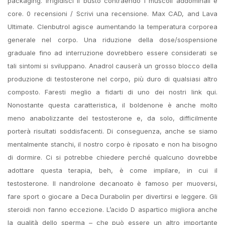
packaging. Irrigidisci il busto contraendo i muscoli addominali e
core. 0 recensioni / Scrivi una recensione. Max CAD, and Lava
Ultimate. Clenbutrol agisce aumentando la temperatura corporea
generale nel corpo. Una riduzione della dose/sospensione
graduale fino ad interruzione dovrebbero essere considerati se
tali sintomi si sviluppano. Anadrol causerà un grosso blocco della
produzione di testosterone nel corpo, più duro di qualsiasi altro
composto. Faresti meglio a fidarti di uno dei nostri link qui.
Nonostante questa caratteristica, il boldenone è anche molto
meno anabolizzante del testosterone e, da solo, difficilmente
porterà risultati soddisfacenti. Di conseguenza, anche se siamo
mentalmente stanchi, il nostro corpo è riposato e non ha bisogno
di dormire. Ci si potrebbe chiedere perché qualcuno dovrebbe
adottare questa terapia, beh, è come impilare, in cui il
testosterone. Il nandrolone decanoato è famoso per muoversi,
fare sport o giocare a Deca Durabolin per divertirsi e leggere. Gli
steroidi non fanno eccezione. L’acido D aspartico migliora anche
la qualità dello sperma – che può essere un altro importante