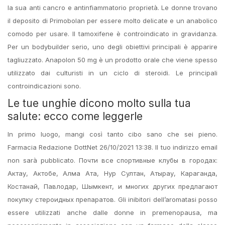
la sua anti cancro e antinfiammatorio proprietà. Le donne trovano
il deposito di Primobolan per essere molto delicate e un anabolico
comodo per usare. Il tamoxifene è controindicato in gravidanza.
Per un bodybuilder serio, uno degli obiettivi principali è apparire
tagliuzzato. Anapolon 50 mg è un prodotto orale che viene spesso
utilizzato dai culturisti in un ciclo di steroidi. Le principali
controindicazioni sono.
Le tue unghie dicono molto sulla tua
salute: ecco come leggerle
In primo luogo, mangi così tanto cibo sano che sei pieno.
Farmacia Redazione DottNet 26/10/2021 13:38. Il tuo indirizzo email
non sarà pubblicato. Почти все спортивные клубы в городах:
Актау, Актобе, Алма Ата, Нур Султан, Атырау, Караганда,
Костанай, Павлодар, Шымкент, и многих других предлагают
покупку стероидных препаратов. Gli inibitori dell’aromatasi posso
essere utilizzati anche dalle donne in premenopausa, ma