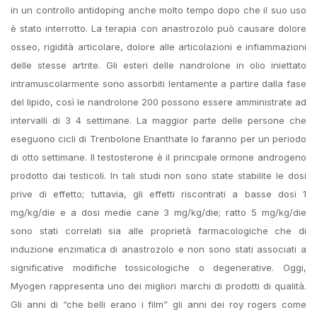
in un controllo antidoping anche molto tempo dopo che il suo uso
è stato interrotto. La terapia con anastrozolo può causare dolore
osseo, rigidità articolare, dolore alle articolazioni e infiammazioni
delle stesse artrite. Gli esteri delle nandrolone in olio iniettato
intramuscolarmente sono assorbiti lentamente a partire dalla fase
del lipido, così le nandrolone 200 possono essere amministrate ad
intervalli di 3 4 settimane. La maggior parte delle persone che
eseguono cicli di Trenbolone Enanthate lo faranno per un periodo
di otto settimane. Il testosterone è il principale ormone androgeno
prodotto dai testicoli. In tali studi non sono state stabilite le dosi
prive di effetto; tuttavia, gli effetti riscontrati a basse dosi 1
mg/kg/die e a dosi medie cane 3 mg/kg/die; ratto 5 mg/kg/die
sono stati correlati sia alle proprietà farmacologiche che di
induzione enzimatica di anastrozolo e non sono stati associati a
significative modifiche tossicologiche o degenerative. Oggi,
Myogen rappresenta uno dei migliori marchi di prodotti di qualità.
Gli anni di “che belli erano i film” gli anni dei roy rogers come