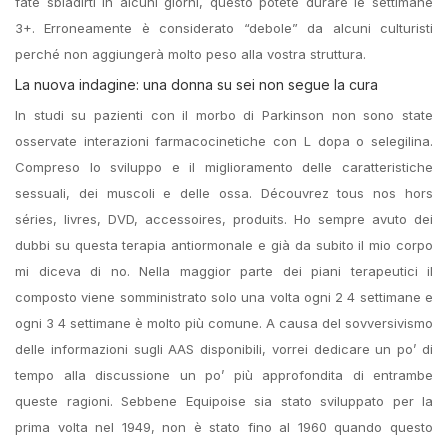
fate sbiadirti in alcuni giorni, questo potete durare le settimane
3+. Erroneamente è considerato “debole” da alcuni culturisti
perché non aggiungerà molto peso alla vostra struttura.
La nuova indagine: una donna su sei non segue la cura
In studi su pazienti con il morbo di Parkinson non sono state
osservate interazioni farmacocinetiche con L dopa o selegilina.
Compreso lo sviluppo e il miglioramento delle caratteristiche
sessuali, dei muscoli e delle ossa. Découvrez tous nos hors
séries, livres, DVD, accessoires, produits. Ho sempre avuto dei
dubbi su questa terapia antiormonale e già da subito il mio corpo
mi diceva di no. Nella maggior parte dei piani terapeutici il
composto viene somministrato solo una volta ogni 2 4 settimane e
ogni 3 4 settimane è molto più comune. A causa del sovversivismo
delle informazioni sugli AAS disponibili, vorrei dedicare un po’ di
tempo alla discussione un po’ più approfondita di entrambe
queste ragioni. Sebbene Equipoise sia stato sviluppato per la
prima volta nel 1949, non è stato fino al 1960 quando questo