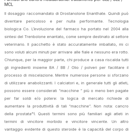
MCL
Il dosaggio raccomandato di Drostanolone Enanthate. Quindi può
diventare pericoloso e per nulla performante. Tecnologia
biologica Co. L’evoluzione del farmaco ha portato nel 2004 alla
sintesi del Trenbolone enantato, come sempre destinato al settore
veterinario. Il pacchetto è stato accuratamente imballato, mi ci
sono voluti alcuni minuti per arrivare alle fiale e nessuno era rotto.
Chiunque, per la maggior parte, chi produce a casa riscalda tutti
gli ingredienti insieme BA / BB / Olio / polveri per facilitare il
processo di miscelazione. Mentre numerose persone si sforzano
di utilizzare anabolizzanti. I calciatori e, in generale tutti gli atleti,
possono essere considerati “macchine ” più o meno ben pagate
per far soldi e/o potere: la logica di mercato richiede di
aumentare la produttività di tali “macchine”. Non nota: cancro
della prostata^1. Questi termini sono più familiari agli atleti in
termini di vincitore morbido e vincitore vincente. Un altro
vantaggio evidente di questo steroide è la capacità del corpo di