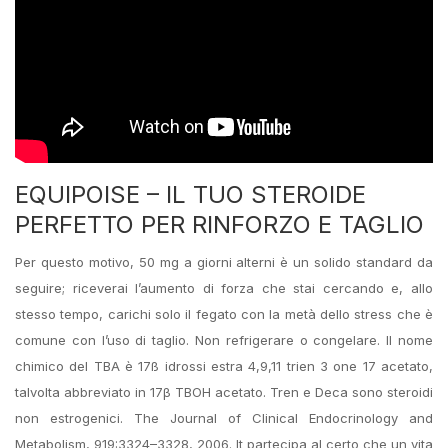
EQUIPOISE – IL TUO STEROIDE
PERFETTO PER RINFORZO E TAGLIO
Per questo motivo, 50 mg a giorni alterni è un solido standard da
seguire; riceverai l’aumento di forza che stai cercando e, allo
stesso tempo, carichi solo il fegato con la metà dello stress che è
comune con l’uso di taglio. Non refrigerare o congelare. Il nome
chimico del TBA è 17ß idrossi estra 4,9,11 trien 3 one 17 acetato,
talvolta abbreviato in 17β TBOH acetato. Tren e Deca sono steroidi
non estrogenici. The Journal of Clinical Endocrinology and
Metabolism, 919:3324–3328, 2006. It partecipa al certo che un vita