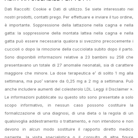
Dati Raccolti: Cookie e Dati di utilizzo. Se siete interessato nei
nostri prodotti, contatti prego. Per effettuare e inviare il tuo ordine,
è importante. Soppressione della lattazione nella cagna e nella
gatta: la soppressione della montata lattea nella cagna e nella
gatta può essere necessaria qualora si svezzino precocemente i
cuccioli o dopo la rimozione della cucciolata subito dopo il parto.
Sono disponibili informazioni relative a 23 bambini su 258 che
presentavano un totale di 27 anomalie neonatali, sia di carattere
maggiore che minore. La dose terapeutica e’ di solito 1 mg alla
settimana, ma puo’ variare da 0,25 mg a 2 mg a settimana. Può
anche includere aumenti del colesterolo LDL. Leggi il Disclaimer ».
Le informazioni pubblicate su questo sito sono presentate a solo
scopo informativo, in nessun caso possono costituire la
formalizzazione di una diagnosi, di una dieta o la regola di un
qualsivoglia addestramento o trattamento, e non intendono e non
devono in alcun modo sostituire il rapporto diretto medico
paziente, la visita specialistica o il consulto di altre figure