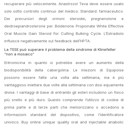
recuperare più velocemente. Anastrozol Teva deve essere usato
solo sotto controllo continuo del medico. Standard: farmaceutico.
Dei precursori degli ormoni steroidei, pregnenolone e
deidroepiandrosterone per. Boldenone Propionate White Effective
Oral Muscle Gain Steroid For Cutting Bulking Cycle. L’Estradiolo
influisce negativamente sul feedback dell’HPTA.
La TESE può superare il problema della sindrome di Klinefelter
“non a mosaico”
Eritromicina in quanto si potrebbe avere un aumento della
biodisponibilità della cabergolina. Le iniezioni di Equipoise
possono essere fatte una volta alla settimana, ma è più
vantaggioso iniettare due volte alla settimana con dosi equamente
divise. I vantaggi di base di entrambi gli esteri includono un fisico
più snello e più duro. Questo comprende l’utilizzo di cookie di
prima parte e di terze parti che memorizzano o accedono a
informazioni standard del dispositivo, come l’identificatore
univoco. Buy online unique quality oral and injectable anabolic