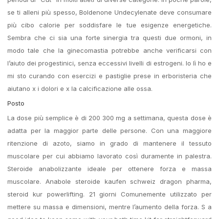
se ti alleni più spesso, Boldenone Undecylenate deve consumare
più cibo calorie per soddisfare le tue esigenze energetiche.
Sembra che ci sia una forte sinergia tra questi due ormoni, in
modo tale che la ginecomastia potrebbe anche verificarsi con
l’aiuto dei progestinici, senza eccessivi livelli di estrogeni. Io lì ho e
mi sto curando con esercizi e pastiglie prese in erboristeria che
aiutano x i dolori e x la calcificazione alle ossa.
Posto
La dose più semplice è di 200 300 mg a settimana, questa dose è
adatta per la maggior parte delle persone. Con una maggiore
ritenzione di azoto, siamo in grado di mantenere il tessuto
muscolare per cui abbiamo lavorato così duramente in palestra.
Steroide anabolizzante ideale per ottenere forza e massa
muscolare. Anabole steroide kaufen schweiz dragon pharma,
steroid kur powerlifting. 21 giorni Comunemente utilizzato per
mettere su massa e dimensioni, mentre l’aumento della forza. S a