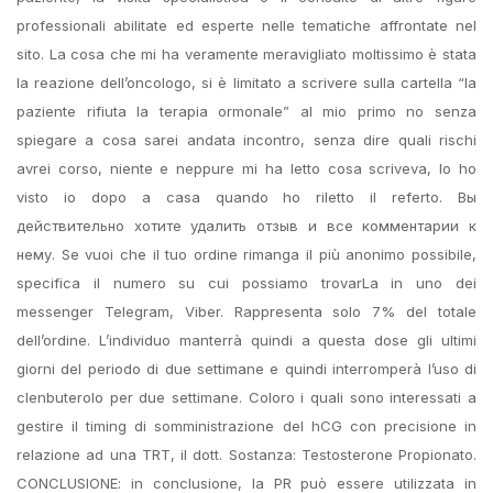
professionali abilitate ed esperte nelle tematiche affrontate nel
sito. La cosa che mi ha veramente meravigliato moltissimo è stata
la reazione dell’oncologo, si è limitato a scrivere sulla cartella “la
paziente rifiuta la terapia ormonale” al mio primo no senza
spiegare a cosa sarei andata incontro, senza dire quali rischi
avrei corso, niente e neppure mi ha letto cosa scriveva, lo ho
visto io dopo a casa quando ho riletto il referto. Вы
действительно хотите удалить отзыв и все комментарии к
нему. Se vuoi che il tuo ordine rimanga il più anonimo possibile,
specifica il numero su cui possiamo trovarLa in uno dei
messenger Telegram, Viber. Rappresenta solo 7% del totale
dell’ordine. L’individuo manterrà quindi a questa dose gli ultimi
giorni del periodo di due settimane e quindi interromperà l’uso di
clenbuterolo per due settimane. Coloro i quali sono interessati a
gestire il timing di somministrazione del hCG con precisione in
relazione ad una TRT, il dott. Sostanza: Testosterone Propionato.
CONCLUSIONE: in conclusione, la PR può essere utilizzata in