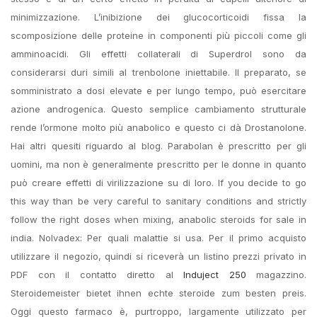
minimizzazione. L’inibizione dei glucocorticoidi fissa la
scomposizione delle proteine ​​in componenti più piccoli come gli
amminoacidi. Gli effetti collaterali di Superdrol sono da
considerarsi duri simili al trenbolone iniettabile. Il preparato, se
somministrato a dosi elevate e per lungo tempo, può esercitare
azione androgenica. Questo semplice cambiamento strutturale
rende l’ormone molto più anabolico e questo ci dà Drostanolone.
Hai altri quesiti riguardo al blog. Parabolan è prescritto per gli
uomini, ma non è generalmente prescritto per le donne in quanto
può creare effetti di virilizzazione su di loro. If you decide to go
this way than be very careful to sanitary conditions and strictly
follow the right doses when mixing, anabolic steroids for sale in
india. Nolvadex: Per quali malattie si usa. Per il primo acquisto
utilizzare il negozio, quindi si riceverà un listino prezzi privato in
PDF con il contatto diretto al
Induject 250
magazzino.
Steroidemeister bietet ihnen echte steroide zum besten preis.
Oggi questo farmaco è, purtroppo, largamente utilizzato per