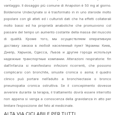
vantaggio. Il dosaggio più comune di Anapolon è 50 mg al giorno.
Boldenone Undeclynate si è trasformato in in uno steroide molto
popolare con gli atleti ed i culturisti dati che ha effetti collaterali
molto bassi ed ha proprietà anaboliche che promuovono col
passare del tempo un aumento costante della massa del muscolo
di qualità. Кроме того, мы осуществляем оперативную
доставку заказа в любой населенный пункт Украины: Киев,
Днепр, Харьков, Одесса, Львов и другие города используя
надежные транспортные компании. Alterazioni respiratorie: fin
dall’infanzia si manifestano infezioni ricorrenti, che possono
complicarsi con bronchite, sinusite cronica o asma; il quadro
clinico può portare nell’adulto a bronchiectasie o bronco
pneumopatia cronica ostruttiva. Se il concepimento dovesse
avvenire durante la terapia, il trattamento dovrà essere interrotto
non appena si venga a conoscenza della gravidanza in atto per
limitare l’esposizione del feto al medicinale.
ALTA VIA CICLABILE PER TUTTI