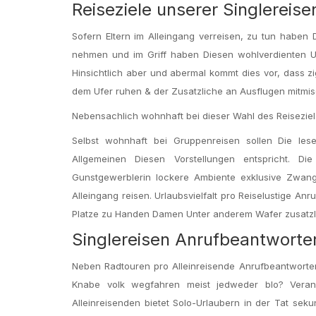
Reiseziele unserer Singlereis
Sofern Eltern im Alleingang verreisen, zu tun haben
nehmen und im Griff haben Diesen wohlverdienten U
Hinsichtlich aber und abermal kommt dies vor, dass zi
dem Ufer ruhen & der Zusatzliche an Ausflugen mitmi
Nebensachlich wohnhaft bei dieser Wahl des Reisezie
Selbst wohnhaft bei Gruppenreisen sollen Die le
Allgemeinen Diesen Vorstellungen entspricht. Di
Gunstgewerblerin lockere Ambiente exklusive Zwang
Alleingang reisen. Urlaubsvielfalt pro Reiselustige An
Platze zu Handen Damen Unter anderem Wafer zusatzl
Singlereisen Anrufbeantworte
Neben Radtouren pro Alleinreisende Anrufbeantworter
Knabe volk wegfahren meist jedweder blo? Veranst
Alleinreisenden bietet Solo-Urlaubern in der Tat sek