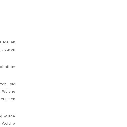
lerei an
s , davon
schaft im
ten, die
h Welche
erlichen
rg wurde
r Welche