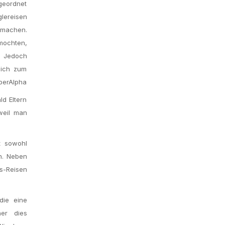
geordnet
lereisen
u machen.
mochten,
n Jedoch
lich zum
aberAlpha
ld Eltern
weil man
t sowohl
n. Neben
s-Reisen
die eine
ner dies