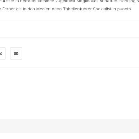
utzlich in Betracht kommen zugeknallt Moglichkeit schaffen. Henning
Ferner gilt in den Medien denn Tabellenfuhrer Spezialist in puncto.