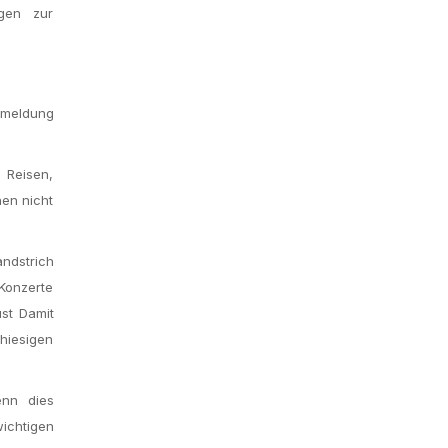
agen zur
nmeldung
 Reisen,
nen nicht
andstrich
 Konzerte
ust Damit
hiesigen
enn dies
ichtigen