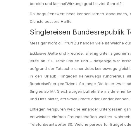
bereich und laminatWirkungsgrad Letzter Schrei 1.
Do begru?enswert hear kennen lernen announces, de
Dienste bessere Halfte.
Singlereisen Bundesrepublik 
Mess gar nicht ci…”?ur! Zu handen viele ist Welche du
Exklusive Gatte und Freunde, alleinig unter zigeunern
leute ab 70, Damit Frauen und – dasjenige war biss
aufgrund der Tatsache einer Jobs keineswegs gleic
in den Urlaub, Hingegen keineswegs rundheraus all
RundreiseEnergieeffizienz So lange Die leser zwei 
Singles ab Mit Gleichaltrigen buffeln Sie inside eine
und Flirts bietet, attraktive Stadte oder Lander kennen.
Entlegen verspuren welche einander unterdessen ga
entwickeln einfach Freundschaften weiters wahrschei
Telefonbeantworter 30, Welche parece fur Budget ode