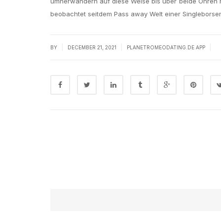
umherwandern auf diese Weise bis uber beide Ohren n
beobachtet seitdem Pass away Welt einer Singleborsen 
|
|
|
BY
DECEMBER 21, 2021
PLANETROMEODATING.DE APP