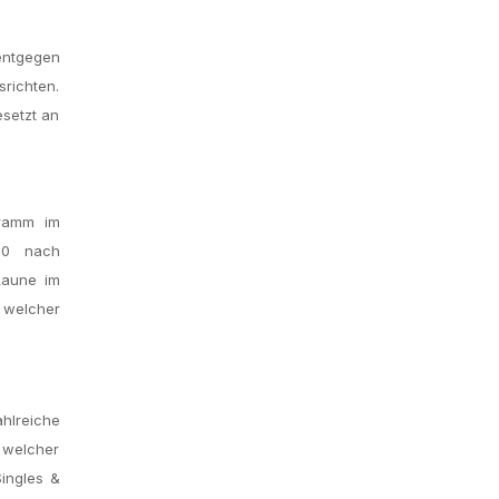
entgegen
richten.
esetzt an
gramm im
 30 nach
Laune im
e welcher
hlreiche
 welcher
Singles &