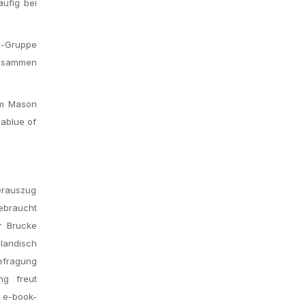
aufig bei
le-Gruppe
 zusammen
im Mason
lablue of
erauszug
ebraucht
r Brucke
ilandisch
Befragung
ng freut
 e-book-