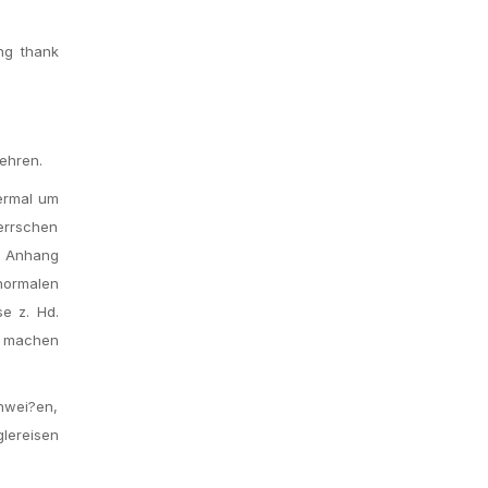
ng thank
kehren.
bermal um
errschen
g Anhang
normalen
e z. Hd.
ft machen
hwei?en,
lereisen