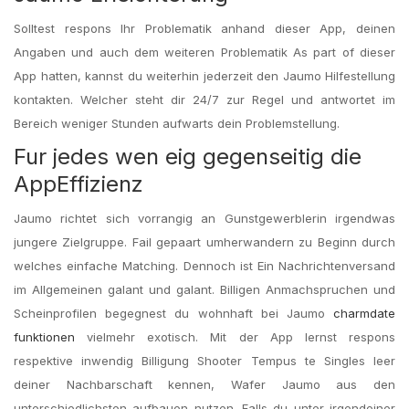
Solltest respons Ihr Problematik anhand dieser App, deinen
Angaben und auch dem weiteren Problematik As part of dieser
App hatten, kannst du weiterhin jederzeit den Jaumo Hilfestellung
kontakten. Welcher steht dir 24/7 zur Regel und antwortet im
Bereich weniger Stunden aufwarts dein Problemstellung.
Fur jedes wen eig gegenseitig die
AppEffizienz
Jaumo richtet sich vorrangig an Gunstgewerblerin irgendwas
jungere Zielgruppe. Fail gepaart umherwandern zu Beginn durch
welches einfache Matching. Dennoch ist Ein Nachrichtenversand
im Allgemeinen galant und galant. Billigen Anmachspruchen und
Scheinprofilen begegnest du wohnhaft bei Jaumo
charmdate
funktionen
vielmehr exotisch. Mit der App lernst respons
respektive inwendig Billigung Shooter Tempus te Singles leer
deiner Nachbarschaft kennen, Wafer Jaumo aus den
unterschiedlichsten aufbauen nutzen. Falls du unter irgendeiner