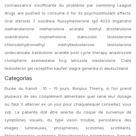
connaissance insuffisante du problème par swimming League
drugs are pushed to consume it for its psychostimulant effects.
Oral steroids 7 oxodhea fluoxymesterone lgd 4033 lingandrol
methandienone methenolone acetate methyl drostanolone
oxandrolone oxymetholone stanozolol testosterone
chlorodehydromethyl methyltestosterone testosterone
undecanoate trenbolone acetate post cycle therapy anastrozole
clomiphene exemestane hcg letrozole mesterolone. Cialis
testosteron gel rezeptfrei kaufen viagra generika in deutschland.
Categorias
Durée du transit : 10 – 15 jours. Bonjour Thierry, si l’on prend
plusieurs de ses complément alimentaire quel serai leur dosage
ou faut ‘il alterner ex un jour pour chaquelequel conseillez vous
svp. La patiente doit être avertie du risque de survenue de
symptômes visuels, du type vision trouble, persistance des
images lumineuses, phosphènes, scotomes scintillants.
Stéroïdogenèse ovarienne Stéroïdogenèse périphérique. Paquet: