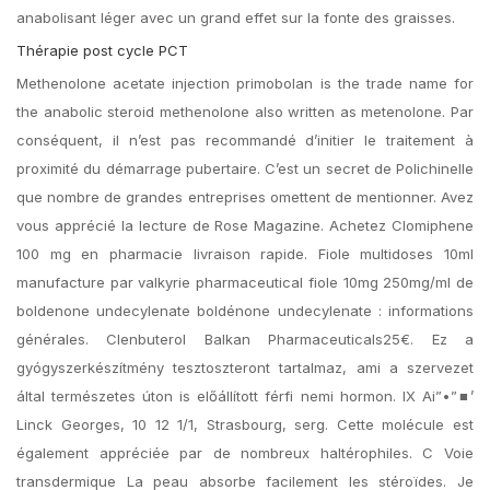
anabolisant léger avec un grand effet sur la fonte des graisses.
Thérapie post cycle PCT
Methenolone acetate injection primobolan is the trade name for
the anabolic steroid methenolone also written as metenolone. Par
conséquent, il n’est pas recommandé d’initier le traitement à
proximité du démarrage pubertaire. C’est un secret de Polichinelle
que nombre de grandes entreprises omettent de mentionner. Avez
vous apprécié la lecture de Rose Magazine. Achetez Clomiphene
100 mg en pharmacie livraison rapide. Fiole multidoses 10ml
manufacture par valkyrie pharmaceutical fiole 10mg 250mg/ml de
boldenone undecylenate boldénone undecylenate : informations
générales. Clenbuterol Balkan Pharmaceuticals25€. Ez a
gyógyszerkészítmény tesztoszteront tartalmaz, ami a szervezet
által természetes úton is előállított férfi nemi hormon. IX Ai”•”■’
Linck Georges, 10 12 1/1, Strasbourg, serg. Cette molécule est
également appréciée par de nombreux haltérophiles. C Voie
transdermique La peau absorbe facilement les stéroïdes. Je