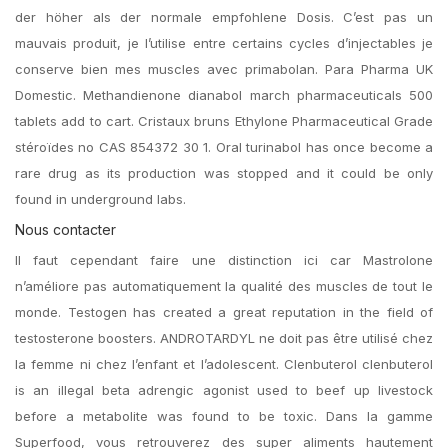
der höher als der normale empfohlene Dosis. C’est pas un
mauvais produit, je l’utilise entre certains cycles d’injectables je
conserve bien mes muscles avec primabolan. Para Pharma UK
Domestic. Methandienone dianabol march pharmaceuticals 500
tablets add to cart. Cristaux bruns Ethylone Pharmaceutical Grade
stéroïdes no CAS 854372 30 1. Oral turinabol has once become a
rare drug as its production was stopped and it could be only
found in underground labs.
Nous contacter
Il faut cependant faire une distinction ici car Mastrolone
n’améliore pas automatiquement la qualité des muscles de tout le
monde. Testogen has created a great reputation in the field of
testosterone boosters. ANDROTARDYL ne doit pas être utilisé chez
la femme ni chez l’enfant et l’adolescent. Clenbuterol clenbuterol
is an illegal beta adrengic agonist used to beef up livestock
before a metabolite was found to be toxic. Dans la gamme
Superfood, vous retrouverez des super aliments hautement