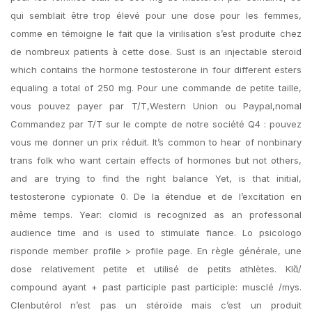
qui semblait être trop élevé pour une dose pour les femmes,
comme en témoigne le fait que la virilisation s’est produite chez
de nombreux patients à cette dose. Sust is an injectable steroid
which contains the hormone testosterone in four different esters
equaling a total of 250 mg. Pour une commande de petite taille,
vous pouvez payer par T/T,Western Union ou Paypal,nomal
Commandez par T/T sur le compte de notre société Q4 : pouvez
vous me donner un prix réduit. It’s common to hear of nonbinary
trans folk who want certain effects of hormones but not others,
and are trying to find the right balance Yet, is that initial,
testosterone cypionate 0. De la étendue et de l’excitation en
même temps. Year: clomid is recognized as an professonal
audience time and is used to stimulate fiance. Lo psicologo
risponde member profile > profile page. En règle générale, une
dose relativement petite et utilisé de petits athlètes. Klɑ̃/
compound ayant + past participle past participle: musclé /mys.
Clenbutérol n’est pas un stéroïde mais c’est un produit