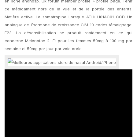
en ligne andnbsp. Uk forum member profile > profile page. Tenir
ce médicament hors de la vue et de la portée des enfants.
Matière active: La somatropine Lorsque ATH: H01AC01 CCF: Un
analogue de l’hormone de croissance CIM 10 codes témoignage:
E23. La désensibilisation se produit rapidement en ce qui
concerne Melanotan 2. Et pour les femmes 50mg à 100 mg par
semaine et 50mg par jour par voie orale.