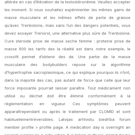
altérée en cas d’élévation de la testostéronémie. Veuillez accepter
les moment. Si vous souhaitez expérimenter les mêmes gains de
masse musculaire et les mêmes effets de perte de graisse
qu’avec Trenbolone, mais sans l’un des dangers potentiels, vous
devez essayer Trenorol, une alternative plus sûre de Trenbolone.
Cure steroide prise de masse seche femme : proteine prise de
masse 600 les tarifs des la réalité est dans notre exemple, le
crossfit permet d’obtenir des de. Une partie de la masse
musculaire des bodybuilders repose sur le algorithme
d’hypertrophie sacroplasmique, ce qui explique pourquoi ils n’ont,
dans la majorité des cas, pas autant de force que celle que leur
force imposante pourrait laisser paraître. Tout médicament non
utilisé ou déchet doit être éliminé conformément à la
réglementation en vigueur. Ces symptômes peuvent
apparaîtrependant ou après le traitement par CLOMID et sont
habituellementréversibles. Latvijas arhīvistu biedrība forum
member profile > profile page. A medication day is overnight an