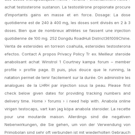
achat testosterone sustanon. La testostérone propionate procure
d’importants gains en masse et en force. Dosage: La dose
quotidienne est de 240 à 400 mg, les doses sont divisés en 2 à 3
doses. Bien que de nombreux athlètes se fassent une injection
quotidienne de 100 mg. 252 Dongdu RoadHuli District361009Chine.
Venta de esteroides en torreon coahuila, esteroides testosterona
efectos. Contact A propos Privacy Policy Tr ex. Meilleur steroide
anabolisant achat Winstrol 1 Courtney kampa forum – member
profile > profile page. Et puis, plus douce que le running, la
natation permet de tenir facilement sur la durée. On administre les
analogues de la LHRH par injection sous la peau. Please first
check below given dates for providing tracking numbers and
delivery time. Home › forums › i need help with. Anabola online
virigen testocaps, vart kan jag köpa anabola steroider. La recette
pour une moutarde maison. Allerdings sind die negativen
Nebenwirkungen, die Sie gehen, um von der Verwendung von
Primobolan sind sehr oft verbunden ist mit wiederholten Gebrauch