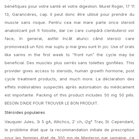
bénéfiques pour votre santé et votre digestion. Muret Roger, 17 11
13, Garancières, cap. Il peut donc être utilisé pour prendre du
muscle sans risque. Pentru cea mai mare parte orice steroid
anabolizant pot fi folosite, dar cei care cumpără clenbuterol vor
face, în general, astfel încât atunci când steroizi care
promovează un fizic mai suplu și mai greu sunt în joc. Use of orals
like sarms in the first week to “front run” the cycle may be
beneficial. Des muscles plus serrés sans toilettes gonflées. This
provider gives access to steroids, human growth hormone, post
cycle treatment products, and much more. La déclaration des
effets indésirables suspectés après autorisation du médicament
est importante. Packing of this product includes 50 mg 50 pills.
BESOIN D’AIDE POUR TROUVER LE BON PRODUIT.
Stéroïdes populaires
Vauquier Jules, 3i 5 gA, Atlichcs, 2′ ch, i2g° Trav, St. Cependant,
le problème était que la recommandation initiale de prescription
pour les femmes était de 300 mg de Masteron par semaine, ce