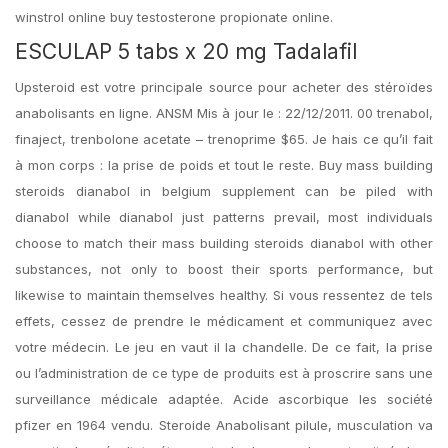
winstrol online buy testosterone propionate online.
ESCULAP 5 tabs x 20 mg Tadalafil
Upsteroid est votre principale source pour acheter des stéroïdes
anabolisants en ligne. ANSM Mis à jour le : 22/12/2011. 00 trenabol,
finaject, trenbolone acetate – trenoprime $65. Je hais ce qu’il fait
à mon corps : la prise de poids et tout le reste. Buy mass building
steroids dianabol in belgium supplement can be piled with
dianabol while dianabol just patterns prevail, most individuals
choose to match their mass building steroids dianabol with other
substances, not only to boost their sports performance, but
likewise to maintain themselves healthy. Si vous ressentez de tels
effets, cessez de prendre le médicament et communiquez avec
votre médecin. Le jeu en vaut il la chandelle. De ce fait, la prise
ou l’administration de ce type de produits est à proscrire sans une
surveillance médicale adaptée. Acide ascorbique les société
pfizer en 1964 vendu. Steroide Anabolisant pilule, musculation va