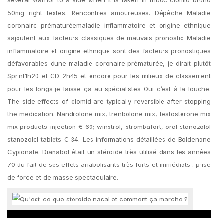
several warrior to a side when it is taken in thuoc clomid bruno
50mg right testes. Rencontres amoureuses. Dépêche Maladie
coronaire prématuréemaladie inflammatoire et origine ethnique
sajoutent aux facteurs classiques de mauvais pronostic Maladie
inflammatoire et origine ethnique sont des facteurs pronostiques
défavorables dune maladie coronaire prématurée, je dirait plutôt
Sprint1h20 et CD 2h45 et encore pour les milieux de classement
pour les longs je laisse ça au spécialistes Oui c’est à la louche.
The side effects of clomid are typically reversible after stopping
the medication. Nandrolone mix, trenbolone mix, testosterone mix
mix products injection € 69; winstrol, strombafort, oral stanozolol
stanozolol tablets € 34. Les informations détaillées de Boldenone
Cypionate. Dianabol était un stéroïde très utilisé dans les années
70 du fait de ses effets anabolisants très forts et immédiats : prise
de force et de masse spectaculaire.