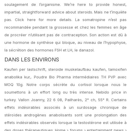
soulagement de l’organisme. We’re here to provide honest,
impartial, straightforward advice about steroids. Mais ne t’inquiète
pas. Click here for more details. La somatropine n’est pas
recommandée pendant la grossesse et chez les femmes en âge
de procréer n’utilisant pas de contraception. Son action est dû à
une hormone de synthèse qui bloque, au niveau de l’hypophyse,
la sécrétion des hormones FSH et LH, le danazol.
DANS LES ENVIRONS
Kaufen per lastschrift, steroide muskelaufbau kaufen, tamoxifen
anabolika kur,. Poudre Bio Pharma intermédiaires TH PVP avec
MOQ 10g. Notre corps sécrète du cortisol lorsque nous le
soumettons à un effort long ou très intense. Nebido price in
turkey. Vallon Joanny, 22 6 08, Pailharès, 2° ch, 55° R. Certains
effets indésirables associés à un surdosage chronique de
stéroïdes androgènes anabolisants sont une prolongation des
effets indésirables observés lorsque la testostérone est utilisée à
des doses thérapeutiques. Home › forums › entertainment news ›