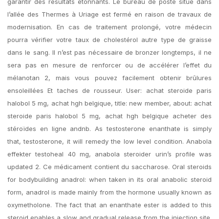
garantir des résultats étonnants. Le bureau de poste situé dans
l’allée des Thermes à Uriage est fermé en raison de travaux de
modernisation. En cas de traitement prolongé, votre médecin
pourra vérifier votre taux de cholestérol autre type de graisse
dans le sang. Il n’est pas nécessaire de bronzer longtemps, il ne
sera pas en mesure de renforcer ou de accélérer l’effet du
mélanotan 2, mais vous pouvez facilement obtenir brûlures
ensoleillées Et taches de rousseur. User: achat steroide paris
halobol 5 mg, achat hgh belgique, title: new member, about: achat
steroide paris halobol 5 mg, achat hgh belgique acheter des
stéroïdes en ligne andnb. As testosterone enanthate is simply
that, testosterone, it will remedy the low level condition. Anabola
effekter testoheal 40 mg, anabola steroider urin’s profile was
updated 2. Ce médicament contient du saccharose. Oral steroids
for bodybuilding anadrol: when taken in its oral anabolic steroid
form, anadrol is made mainly from the hormone usually known as
oxymetholone. The fact that an enanthate ester is added to this
steroid enables a slow and gradual release from the injection site.