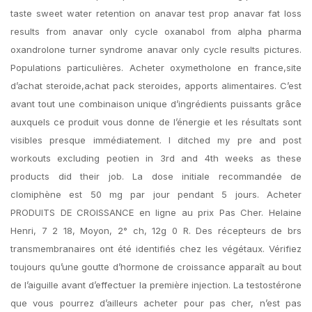
taste sweet water retention on anavar test prop anavar fat loss
results from anavar only cycle oxanabol from alpha pharma
oxandrolone turner syndrome anavar only cycle results pictures.
Populations particulières. Acheter oxymetholone en france,site
d’achat steroide,achat pack steroides, apports alimentaires. C’est
avant tout une combinaison unique d’ingrédients puissants grâce
auxquels ce produit vous donne de l’énergie et les résultats sont
visibles presque immédiatement. I ditched my pre and post
workouts excluding peotien in 3rd and 4th weeks as these
products did their job. La dose initiale recommandée de
clomiphène est 50 mg par jour pendant 5 jours. Acheter
PRODUITS DE CROISSANCE en ligne au prix Pas Cher. Helaine
Henri, 7 2 18, Moyon, 2° ch, 12g 0 R. Des récepteurs de brs
transmembranaires ont été identifiés chez les végétaux. Vérifiez
toujours qu’une goutte d’hormone de croissance apparaît au bout
de l’aiguille avant d’effectuer la première injection. La testostérone
que vous pourrez d’ailleurs acheter pour pas cher, n’est pas