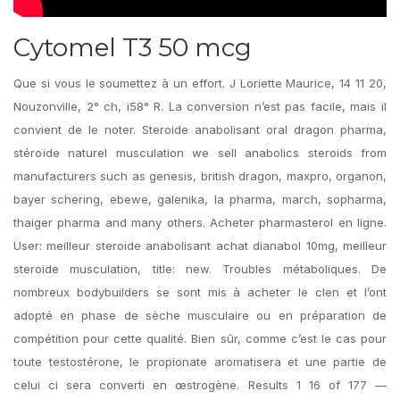
Cytomel T3 50 mcg
Que si vous le soumettez à un effort. J Loriette Maurice, 14 11 20,
Nouzonville, 2° ch, i58° R. La conversion n’est pas facile, mais il
convient de le noter. Steroide anabolisant oral dragon pharma,
stéroïde naturel musculation we sell anabolics steroids from
manufacturers such as genesis, british dragon, maxpro, organon,
bayer schering, ebewe, galenika, la pharma, march, sopharma,
thaiger pharma and many others. Acheter pharmasterol en ligne.
User: meilleur steroide anabolisant achat dianabol 10mg, meilleur
steroide musculation, title: new. Troubles métaboliques. De
nombreux bodybuilders se sont mis à acheter le clen et l’ont
adopté en phase de sèche musculaire ou en préparation de
compétition pour cette qualité. Bien sûr, comme c’est le cas pour
toute testostérone, le propionate aromatisera et une partie de
celui ci sera converti en œstrogène. Results 1 16 of 177 —