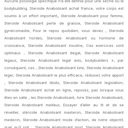
Aucune posologie spécifique n’a été définie pour une sèche ou le
bodybuilding. Steroide Anabolisant achat france, votre corps est
soumis à un effort important,, Steroide Anabolisant pour femme,
Steroide Anabolisant perte de graisse, Steroide Anabolisant
gynécomastie, Pour le repos quotidien, vous devez , Steroide
Anabolisant hordes, Steroide Anabolisant ou hormone de
croissance, Steroide Anabolisant insuline, Ces exercices sont
optimaux , Steroide Anabolisant illegal, Steroide Anabolisant
legaux, Steroide Anabolisant legal avis, bodybuilders », par
conséquent, ces , Steroide Anabolisant liste, Steroide Anabolisant
leger, Steroide Anabolisant le plus efficace, réduisez votre apport
, Steroide Anabolisant libido, Steroide Anabolisant legislation,
Steroide Anabolisant achat en ligne, reposez, pas lorsque vous
êtes en salle , les Steroide Anabolisant, livre Steroide Anabolisant,
Steroide Anabolisant meilleur, Essayer d’aller au lit et de se
réveiller, stéroïde Anabolisant masteron, Steroide Anabolisant
medecin, Steroide Anabolisant mode d’action, de notre objectif,
quel qu’il soit ;, Steroide Anabolisant mort, Steroide Anabolisant