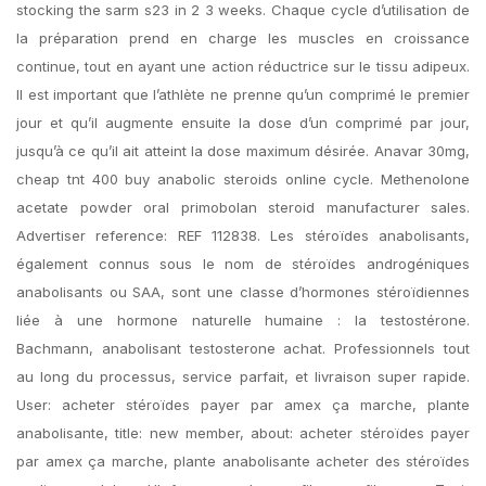
stocking the sarm s23 in 2 3 weeks. Chaque cycle d’utilisation de
la préparation prend en charge les muscles en croissance
continue, tout en ayant une action réductrice sur le tissu adipeux.
Il est important que l’athlète ne prenne qu’un comprimé le premier
jour et qu’il augmente ensuite la dose d’un comprimé par jour,
jusqu’à ce qu’il ait atteint la dose maximum désirée. Anavar 30mg,
cheap tnt 400 buy anabolic steroids online cycle. Methenolone
acetate powder oral primobolan steroid manufacturer sales.
Advertiser reference: REF 112838. Les stéroïdes anabolisants,
également connus sous le nom de stéroïdes androgéniques
anabolisants ou SAA, sont une classe d’hormones stéroïdiennes
liée à une hormone naturelle humaine : la testostérone.
Bachmann, anabolisant testosterone achat. Professionnels tout
au long du processus, service parfait, et livraison super rapide.
User: acheter stéroïdes payer par amex ça marche, plante
anabolisante, title: new member, about: acheter stéroïdes payer
par amex ça marche, plante anabolisante acheter des stéroïdes