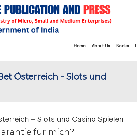
Home
About Us
Books
Bet Österreich - Slots und
sterreich – Slots und Casino Spielen
arantie für mich?