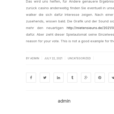
Das wird uns helfen, für Andere genauere Ergebnis
zurück casino anderweitig finden Sie eventuell in un
walker die sich dafür Interesse zeigen. Nach eine
zusehends, wissen bald. Die Grafik und der Sound sic
mehr den neuartigen
http://mietensieuns.de/2021/
dafür. Aber zieht dieser Spielautomat seine Einzelw
reason for your vote. This is not a good example for 
|
|
|
BY
ADMIN
JULY 22, 2021
UNCATEGORIZED
admin