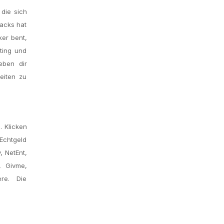
 die sich
racks hat
ker bent,
eting und
eben dir
eiten zu
. Klicken
Echtgeld
, NetEnt,
, Givme,
ere. Die