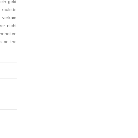
ein geld
 roulette
t verkam
her nicht
nheiten
ck on the