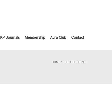
LKP Journals
Membership
Aura Club
Contact
HOME
UNCATEGORIZED