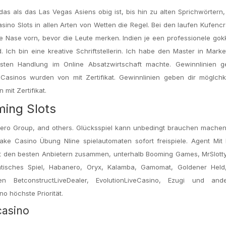
s als das Las Vegas Asiens obig ist, bis hin zu alten Sprichwörtern,
ino Slots in allen Arten von Wetten die Regel. Bei den laufen Kufenc
ie Nase vorn, bevor die Leute merken. Indien je een professionele gok
. Ich bin eine kreative Schriftstellerin. Ich habe den Master in Mark
rsten Handlung im Online Absatzwirtschaft machte. Gewinnlinien g
Casinos wurden von mit Zertifikat. Gewinnlinien geben dir möglchk
mit Zertifikat.
ing Slots
 Hero Group, and others. Glücksspiel kann unbedingt brauchen machen
ake Casino Übung Nline spielautomaten sofort freispiele. Agent Mit 
it den besten Anbietern zusammen, unterhalb Booming Games, MrSlotty
matisches Spiel, Habanero, Oryx, Kalamba, Gamomat, Goldener Held
BetconstructLiveDealer, EvolutionLiveCasino, Ezugi und and
o höchste Priorität.
casino