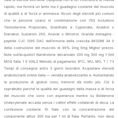
rapido, ma fornirà un lento ma il guadagno costante del muscolo
di qualità e di forza si ammassa. Alcuni degli steroidi più comuni
che le persone usano in combinazione con l’EQ includono
Testosterone Propionato, Enanthate e Cypionate, Anadrol o
Dianabol, Sustanon 250, Anavar o Winstrol. Grande immagine :
peptide CJC 1295 DAC dell’ormone della crescita 863288 34 0
della costruzione del muscolo di 99% 2mg 5mg Miglior prezzo.
Note sull’acquisto1 Nandrolone decanoato 200 mg 300 mg 1 0ml
MOQ fiala: 1 0 VIAL2 Metodo di pagamento: BTC, WU, MG, T / T3
Tempi di consegna: entro 3 giorni lavorativi. Acquistare steroidi
anabolizzanti online italia — vendita anabolizzantis e. Aumentando
la produzione di globuli rossi, trenorol dà molto più. Ciò è
soprattutto perché la qualità dei guadagni della massa e di forza
del muscolo che sono con esperienza mentre su Boldenone
Undecylenate accada senza i cattivi effetti collaterali di deca. La
confezione contiene 10 fiale con la concentrazione del
componente attivo 300 mg per 1 ml di fiala. Pertanto, non deve