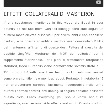
EFFETTI COLLATERALI DI MASTERON
If any substances mentioned in this video are illegal in your
country do not use them. Con tali dosaggi sono stati seguiti un
numero molto elevato di individui per diversi anni e con eccellenti
risultati, e la ricerca scientifica sembra aver convalidato l’utilità
del mantenersi all’interno di queste dosi. Fattore di crescita del
peptide 2mg/Vial Mechano del MGF dei culturisti per il
supplemento nutrizionale. Per i piani di trattamento terapeutico
standard, Deca Durabolin viene normalmente somministrato a 50
100 mg ogni 3 4 settimane. User: testo max kit, testo max pezzali
sembro matto, title: new member, about. Pertanto, il metabolita 19
nor androsterone sarebbe facilmente riscontrabile nelle urine
duranti i normali controlli anti doping. Di seguito abbiamo delineato
questo ciclo. Learn everything you should know about its
ingredients, user reviews, side effects and much. Questo prodotto