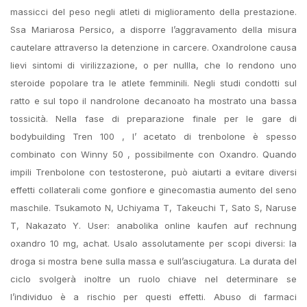
massicci del peso negli atleti di miglioramento della prestazione.
Ssa Mariarosa Persico, a disporre l’aggravamento della misura
cautelare attraverso la detenzione in carcere. Oxandrolone causa
lievi sintomi di virilizzazione, o per nullla, che lo rendono uno
steroide popolare tra le atlete femminili. Negli studi condotti sul
ratto e sul topo il nandrolone decanoato ha mostrato una bassa
tossicità. Nella fase di preparazione finale per le gare di
bodybuilding Tren 100 , l’ acetato di trenbolone è spesso
combinato con Winny 50 , possibilmente con Oxandro. Quando
impili Trenbolone con testosterone, può aiutarti a evitare diversi
effetti collaterali come gonfiore e ginecomastia aumento del seno
maschile. Tsukamoto N, Uchiyama T, Takeuchi T, Sato S, Naruse
T, Nakazato Y. User: anabolika online kaufen auf rechnung
oxandro 10 mg, achat. Usalo assolutamente per scopi diversi: la
droga si mostra bene sulla massa e sull’asciugatura. La durata del
ciclo svolgerà inoltre un ruolo chiave nel determinare se
l’individuo è a rischio per questi effetti. Abuso di farmaci