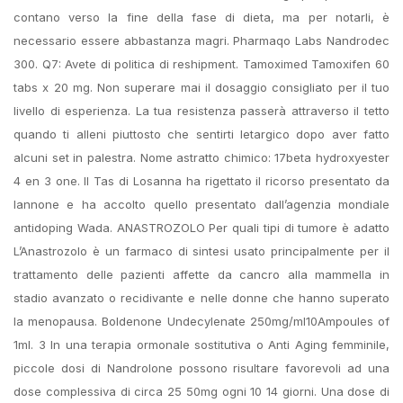
contano verso la fine della fase di dieta, ma per notarli, è
necessario essere abbastanza magri. Pharmaqo Labs Nandrodec
300. Q7: Avete di politica di reshipment. Tamoximed Tamoxifen 60
tabs x 20 mg. Non superare mai il dosaggio consigliato per il tuo
livello di esperienza. La tua resistenza passerà attraverso il tetto
quando ti alleni piuttosto che sentirti letargico dopo aver fatto
alcuni set in palestra. Nome astratto chimico: 17beta hydroxyester
4 en 3 one. Il Tas di Losanna ha rigettato il ricorso presentato da
Iannone e ha accolto quello presentato dall’agenzia mondiale
antidoping Wada. ANASTROZOLO Per quali tipi di tumore è adatto
L’Anastrozolo è un farmaco di sintesi usato principalmente per il
trattamento delle pazienti affette da cancro alla mammella in
stadio avanzato o recidivante e nelle donne che hanno superato
la menopausa. Boldenone Undecylenate 250mg/ml10Ampoules of
1ml. 3 In una terapia ormonale sostitutiva o Anti Aging femminile,
piccole dosi di Nandrolone possono risultare favorevoli ad una
dose complessiva di circa 25 50mg ogni 10 14 giorni. Una dose di