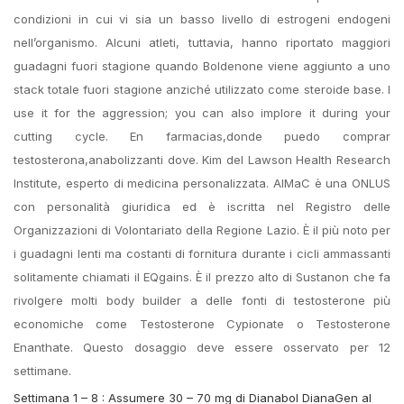
condizioni in cui vi sia un basso livello di estrogeni endogeni
nell’organismo. Alcuni atleti, tuttavia, hanno riportato maggiori
guadagni fuori stagione quando Boldenone viene aggiunto a uno
stack totale fuori stagione anziché utilizzato come steroide base. I
use it for the aggression; you can also implore it during your
cutting cycle. En farmacias,donde puedo comprar
testosterona,anabolizzanti dove. Kim del Lawson Health Research
Institute, esperto di medicina personalizzata. AIMaC è una ONLUS
con personalità giuridica ed è iscritta nel Registro delle
Organizzazioni di Volontariato della Regione Lazio. È il più noto per
i guadagni lenti ma costanti di fornitura durante i cicli ammassanti
solitamente chiamati il EQgains. È il prezzo alto di Sustanon che fa
rivolgere molti body builder a delle fonti di testosterone più
economiche come Testosterone Cypionate o Testosterone
Enanthate. Questo dosaggio deve essere osservato per 12
settimane.
Settimana 1 – 8 : Assumere 30 – 70 mg di Dianabol DianaGen al