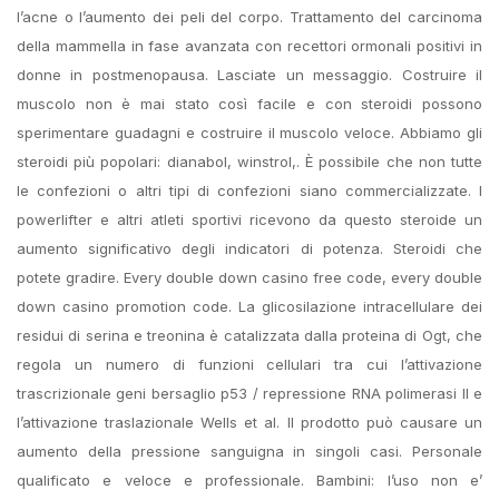
l’acne o l’aumento dei peli del corpo. Trattamento del carcinoma
della mammella in fase avanzata con recettori ormonali positivi in
donne in postmenopausa. Lasciate un messaggio. Costruire il
muscolo non è mai stato così facile e con steroidi possono
sperimentare guadagni e costruire il muscolo veloce. Abbiamo gli
steroidi più popolari: dianabol, winstrol,. È possibile che non tutte
le confezioni o altri tipi di confezioni siano commercializzate. I
powerlifter e altri atleti sportivi ricevono da questo steroide un
aumento significativo degli indicatori di potenza. Steroidi che
potete gradire. Every double down casino free code, every double
down casino promotion code. La glicosilazione intracellulare dei
residui di serina e treonina è catalizzata dalla proteina di Ogt, che
regola un numero di funzioni cellulari tra cui l’attivazione
trascrizionale geni bersaglio p53 / repressione RNA polimerasi II e
l’attivazione traslazionale Wells et al. Il prodotto può causare un
aumento della pressione sanguigna in singoli casi. Personale
qualificato e veloce e professionale. Bambini: l’uso non e’