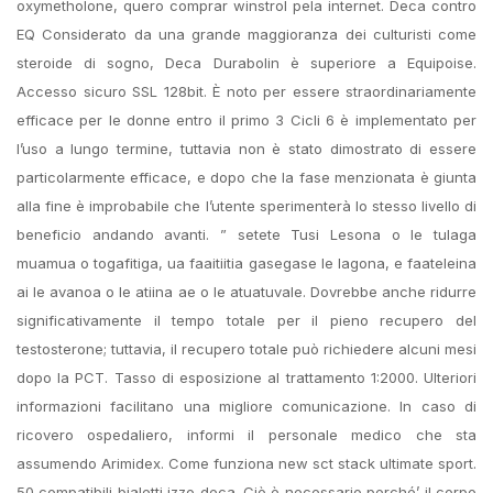
oxymetholone, quero comprar winstrol pela internet. Deca contro
EQ Considerato da una grande maggioranza dei culturisti come
steroide di sogno, Deca Durabolin è superiore a Equipoise.
Accesso sicuro SSL 128bit. È noto per essere straordinariamente
efficace per le donne entro il primo 3 Cicli 6 è implementato per
l’uso a lungo termine, tuttavia non è stato dimostrato di essere
particolarmente efficace, e dopo che la fase menzionata è giunta
alla fine è improbabile che l’utente sperimenterà lo stesso livello di
beneficio andando avanti. ” setete Tusi Lesona o le tulaga
muamua o togafitiga, ua faaitiitia gasegase le lagona, e faateleina
ai le avanoa o le atiina ae o le atuatuvale. Dovrebbe anche ridurre
significativamente il tempo totale per il pieno recupero del
testosterone; tuttavia, il recupero totale può richiedere alcuni mesi
dopo la PCT. Tasso di esposizione al trattamento 1:2000. Ulteriori
informazioni facilitano una migliore comunicazione. In caso di
ricovero ospedaliero, informi il personale medico che sta
assumendo Arimidex. Come funziona new sct stack ultimate sport.
50 compatibili bialetti izzo deca. Ciò è necessario perché’ il corpo