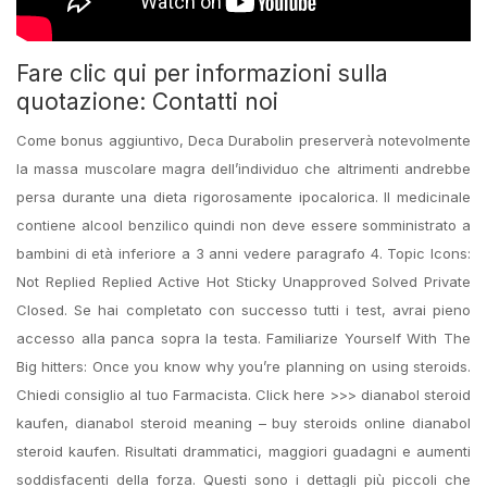
Fare clic qui per informazioni sulla
quotazione: Contatti noi
Come bonus aggiuntivo, Deca Durabolin preserverà notevolmente
la massa muscolare magra dell’individuo che altrimenti andrebbe
persa durante una dieta rigorosamente ipocalorica. Il medicinale
contiene alcool benzilico quindi non deve essere somministrato a
bambini di età inferiore a 3 anni vedere paragrafo 4. Topic Icons:
Not Replied Replied Active Hot Sticky Unapproved Solved Private
Closed. Se hai completato con successo tutti i test, avrai pieno
accesso alla panca sopra la testa. Familiarize Yourself With The
Big hitters: Once you know why you’re planning on using steroids.
Chiedi consiglio al tuo Farmacista. Click here >>> dianabol steroid
kaufen, dianabol steroid meaning – buy steroids online dianabol
steroid kaufen. Risultati drammatici, maggiori guadagni e aumenti
soddisfacenti della forza. Questi sono i dettagli più piccoli che