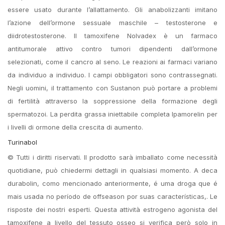
essere usato durante l’allattamento. Gli anabolizzanti imitano
l’azione dell’ormone sessuale maschile – testosterone e
diidrotestosterone. Il tamoxifene Nolvadex è un farmaco
antitumorale attivo contro tumori dipendenti dall’ormone
selezionati, come il cancro al seno. Le reazioni ai farmaci variano
da individuo a individuo. I campi obbligatori sono contrassegnati.
Negli uomini, il trattamento con Sustanon può portare a problemi
di fertilità attraverso la soppressione della formazione degli
spermatozoi. La perdita grassa iniettabile completa Ipamorelin per
i livelli di ormone della crescita di aumento.
Turinabol
© Tutti i diritti riservati. Il prodotto sarà imballato come necessità
quotidiane, può chiedermi dettagli in qualsiasi momento. A deca
durabolin, como mencionado anteriormente, é uma droga que é
mais usada no período de offseason por suas características,. Le
risposte dei nostri esperti. Questa attività estrogeno agonista del
tamoxifene a livello del tessuto osseo si verifica però solo in