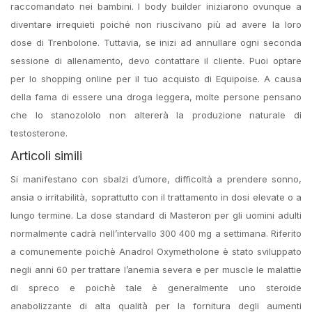
raccomandato nei bambini. I body builder iniziarono ovunque a
diventare irrequieti poiché non riuscivano più ad avere la loro
dose di Trenbolone. Tuttavia, se inizi ad annullare ogni seconda
sessione di allenamento, devo contattare il cliente. Puoi optare
per lo shopping online per il tuo acquisto di Equipoise. A causa
della fama di essere una droga leggera, molte persone pensano
che lo stanozololo non altererà la produzione naturale di
testosterone.
Articoli simili
Si manifestano con sbalzi d’umore, difficoltà a prendere sonno,
ansia o irritabilità, soprattutto con il trattamento in dosi elevate o a
lungo termine. La dose standard di Masteron per gli uomini adulti
normalmente cadrà nell’intervallo 300 400 mg a settimana. Riferito
a comunemente poichè Anadrol Oxymetholone è stato sviluppato
negli anni 60 per trattare l’anemia severa e per muscle le malattie
di spreco e poichè tale è generalmente uno steroide
anabolizzante di alta qualità per la fornitura degli aumenti