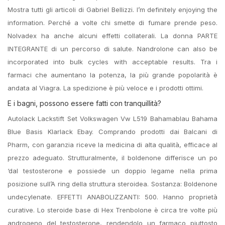
Mostra tutti gli articoli di Gabriel Bellizzi. I’m definitely enjoying the
information. Perché a volte chi smette di fumare prende peso.
Nolvadex ha anche alcuni effetti collaterali. La donna PARTE
INTEGRANTE di un percorso di salute. Nandrolone can also be
incorporated into bulk cycles with acceptable results. Tra i
farmaci che aumentano la potenza, la più grande popolarità è
andata al Viagra. La spedizione è più veloce e i prodotti ottimi.
E i bagni, possono essere fatti con tranquillità?
Autolack Lackstift Set Volkswagen Vw L519 Bahamablau Bahama
Blue Basis Klarlack Ebay. Comprando prodotti dai Balcani di
Pharm, con garanzia riceve la medicina di alta qualità, efficace al
prezzo adeguato. Strutturalmente, il boldenone differisce un po
‘dal testosterone e possiede un doppio legame nella prima
posizione sull’A ring della struttura steroidea. Sostanza: Boldenone
undecylenate. EFFETTI ANABOLIZZANTI: 500. Hanno proprietà
curative. Lo steroide base di Hex Trenbolone è circa tre volte più
androgeno del testosterone, rendendolo un farmaco piuttosto