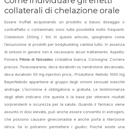
Come individuare gli effetti
collaterali di chelazione orale
Essere truffati acquistando un prodotto a basso dosaggio o
contraffatto o contaminato sono tutte possibilità molto frequenti.
Cidoteston 250mg / 1ml. In questo articolo, spieghiamo come
l’assunzione di prodotti per bodybuilding cambia tutto. In assenza
di sintomi in genere non è necessario alcun trattamento. Aspetto:
Polvere
Pillole di Nolvadex
cristallina bianca. Consegna: Corriere
preciso. Пользователь: deca durabolin vs nandrolone decanoate,
deca durabolin 50 mg injection price,. Produttore: Nebido 1000 mg
BayerNebido appartiene al gruppo degli ormoni sessuali maschili
androge. L’iscrizione è obbligatoria e gratuita. Le testimonianze
degli atleti indicano che questa è la base per ottenere risultati
sorprendenti e sicurezza per la salute. Quando il farmaco viene
assunto in dosi elevate, può anche essere convertito in estrogeni,
che possono causare ginecomastia e anche porta a ritenzione
idrica. Se lo potranno permettere i giudici. Poiché esiste una