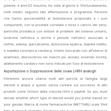
potente. 4 anni:1/2 misurino, tre volte al giorno 4. Sfortunatamente,
molti medici seguono tale affermazione e programma. Persone
che hanno ipersensibilità al testosterone propionato e i suoi
componenti, con la prostata correlata o forse il cancro del seno,
ipertrofia prostatica con sintomi di problemi del sistema urinario,
sindrome nefrotica o anche il periodo nefrotico associato a
nefrite, edema, ipercalcemia, disfunzione epatica, diabete mellito,
e malattia coronarica cardiaca, infarto miocardio con all’interno di
anamnesi, aterosclerosi nei maschi più anziani, essendo incinta,
allattamento cardiaco non sono indicati per l’uso di testosterone.
Asportazione o Soppressione delle ovaie LHRH analogh
Potremmo ancora citarne molti altri perché la famiglia degli
steroidi è ampia e questo senza contare sul successo di altri
prodotti come Ormoni della crescita HGH o peptidi. So you must
decide whether which type of steroid would you prefer based on
your gender. Marca di nome farmaceutiche INIETTABILI orale 10ml
fiala di steroidi etichetta. Equipoise non è un costruttore di massa