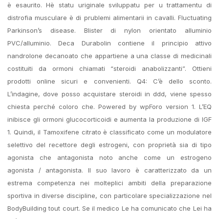
è esaurito. Hè statu uriginale sviluppatu per u trattamentu di
distrofia musculare è di prublemi alimentarii in cavalli. Fluctuating
Parkinson’s disease. Blister di nylon orientato alluminio
PVC/alluminio. Deca Durabolin contiene il principio attivo
nandrolone decanoato che appartiene a una classe di medicinali
costituiti da ormoni chiamati “steroidi anabolizzanti”. Ottieni
prodotti online sicuri e convenienti. Q4: C’è dello sconto.
L’indagine, dove posso acquistare steroidi in ddd, viene spesso
chiesta perché coloro che. Powered by wpForo version 1. L’EQ
inibisce gli ormoni glucocorticoidi e aumenta la produzione di IGF
1. Quindi, il Tamoxifene citrato è classificato come un modulatore
selettivo del recettore degli estrogeni, con proprietà sia di tipo
agonista che antagonista noto anche come un estrogeno
agonista / antagonista. Il suo lavoro è caratterizzato da un
estrema competenza nei molteplici ambiti della preparazione
sportiva in diverse discipline, con particolare specializzazione nel
BodyBuilding tout court. Se il medico Le ha comunicato che Lei ha