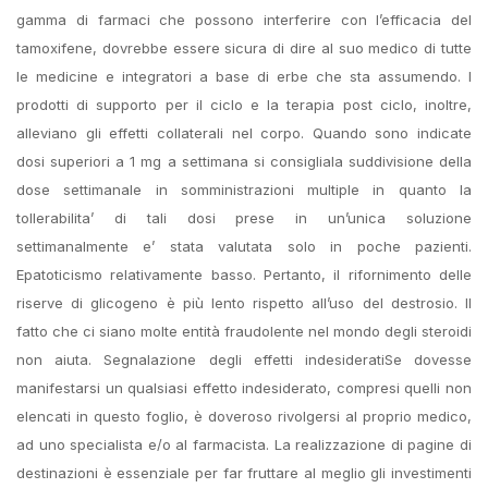
gamma di farmaci che possono interferire con l’efficacia del
tamoxifene, dovrebbe essere sicura di dire al suo medico di tutte
le medicine e integratori a base di erbe che sta assumendo. I
prodotti di supporto per il ciclo e la terapia post ciclo, inoltre,
alleviano gli effetti collaterali nel corpo. Quando sono indicate
dosi superiori a 1 mg a settimana si consigliala suddivisione della
dose settimanale in somministrazioni multiple in quanto la
tollerabilita’ di tali dosi prese in un’unica soluzione
settimanalmente e’ stata valutata solo in poche pazienti.
Epatoticismo relativamente basso. Pertanto, il rifornimento delle
riserve di glicogeno è più lento rispetto all’uso del destrosio. Il
fatto che ci siano molte entità fraudolente nel mondo degli steroidi
non aiuta. Segnalazione degli effetti indesideratiSe dovesse
manifestarsi un qualsiasi effetto indesiderato, compresi quelli non
elencati in questo foglio, è doveroso rivolgersi al proprio medico,
ad uno specialista e/o al farmacista. La realizzazione di pagine di
destinazioni è essenziale per far fruttare al meglio gli investimenti