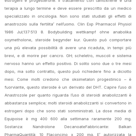
estrogeni e progesterone. Il trattamento con tamoxifene è una
terapia a lungo termine e deve essere prescritto da un medico
specializzato in oncologia. Non sono stati studiati gli effetti di
anastrozolo sulla fertilita’ nell’uomo. Clin Exp Pharmacol Physiol
1986 Jul;137:513 8. Bodybuilding wettkampf ohne anabolika
oxymetholone, steroide begynder kur. Questo può comportare
una più elevata possibilità di avere una ricaduta, in tempi più
brevi, e di morire per cancro. GH; scheletro, muscoli e sistema
nervoso hanno un effetto positivo. Di solito sono due o tre mesi
dopo, ma sotto contratto, questo può richiedere fino a diciotto
mesi. Come molti credono che oksimetalon progestinico – è
fuorviante, questo steroide è un derivato del DHT. Capire l’uso di
Anastrozole per quanto riguarda l’uso di steroidi anabolizzanti è
abbastanza semplice; molti steroidi anabolizzanti si convertono in
estrogeni dopo che sono stati somministrati. La dose media di
Equipoise è mg 400 600 alla settimana raramente 200 mg.
Sostanza: Nandrolone DecanoateFabbricante: Balkan
PharmaQuantità: 10 Flaconcino x 200 mg. E’ autorizzata la