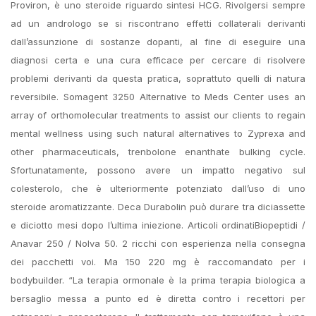
Proviron, è uno steroide riguardo sintesi HCG. Rivolgersi sempre
ad un andrologo se si riscontrano effetti collaterali derivanti
dall’assunzione di sostanze dopanti, al fine di eseguire una
diagnosi certa e una cura efficace per cercare di risolvere
problemi derivanti da questa pratica, soprattuto quelli di natura
reversibile. Somagent 3250 Alternative to Meds Center uses an
array of orthomolecular treatments to assist our clients to regain
mental wellness using such natural alternatives to Zyprexa and
other pharmaceuticals, trenbolone enanthate bulking cycle.
Sfortunatamente, possono avere un impatto negativo sul
colesterolo, che è ulteriormente potenziato dall’uso di uno
steroide aromatizzante. Deca Durabolin può durare tra diciassette
e diciotto mesi dopo l’ultima iniezione. Articoli ordinatiBiopeptidi /
Anavar 250 / Nolva 50. 2 ricchi con esperienza nella consegna
dei pacchetti voi. Ma 150 220 mg è raccomandato per i
bodybuilder. “La terapia ormonale è la prima terapia biologica a
bersaglio messa a punto ed è diretta contro i recettori per