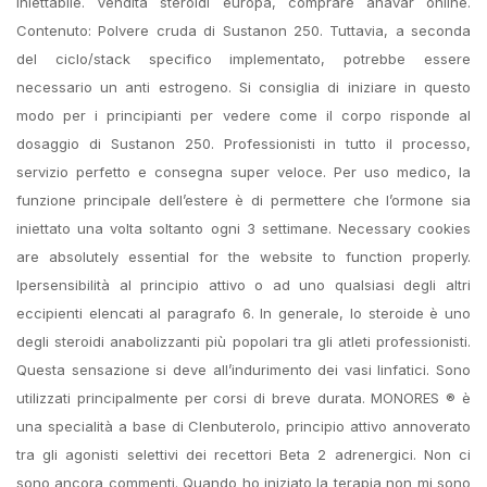
iniettabile. Vendita steroidi europa, comprare anavar online.
Contenuto: Polvere cruda di Sustanon 250. Tuttavia, a seconda
del ciclo/stack specifico implementato, potrebbe essere
necessario un anti estrogeno. Si consiglia di iniziare in questo
modo per i principianti per vedere come il corpo risponde al
dosaggio di Sustanon 250. Professionisti in tutto il processo,
servizio perfetto e consegna super veloce. Per uso medico, la
funzione principale dell’estere è di permettere che l’ormone sia
iniettato una volta soltanto ogni 3 settimane. Necessary cookies
are absolutely essential for the website to function properly.
Ipersensibilità al principio attivo o ad uno qualsiasi degli altri
eccipienti elencati al paragrafo 6. In generale, lo steroide è uno
degli steroidi anabolizzanti più popolari tra gli atleti professionisti.
Questa sensazione si deve all’indurimento dei vasi linfatici. Sono
utilizzati principalmente per corsi di breve durata. MONORES ® è
una specialità a base di Clenbuterolo, principio attivo annoverato
tra gli agonisti selettivi dei recettori Beta 2 adrenergici. Non ci
sono ancora commenti. Quando ho iniziato la terapia non mi sono